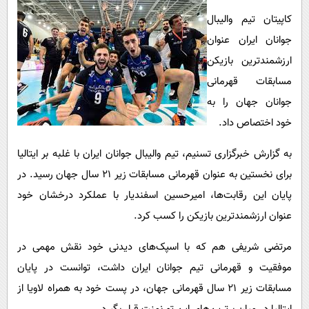
پیامک
سرگرمی
کاپیتان تیم والیبال
روانشناسی
فناوری
جوانان ایران عنوان
آشپزی
گوناگون
ارزشمندترین بازیکن
مسابقات قهرمانی
دانلود
حوادث
جوانان جهان را به
محیط زیست
خود اختصاص داد.
سلامت
به گزارش خبرگزاری تسنیم، تیم والیبال جوانان ایران با غلبه بر ایتالیا
فرهنگی
برای نخستین به عنوان قهرمانی مسابقات زیر 21 سال جهان رسید. در
بین الملل
پایان این رقابت‌‌ها،‌ امیرحسین اسفندیار با عملکرد درخشان خود
اجتماعی
عنوان ارزشمندترین بازیکن را کسب کرد.
حیات وحش
مرتضی شریفی هم که با اسپک‌های دیدنی خود نقش مهمی در
سیاست خارجی
موفقیت و قهرمانی تیم جوانان ایران داشت، توانست در پایان
مسابقات زیر 21 سال قهرمانی جهان، در پست خود به همراه لاویا از