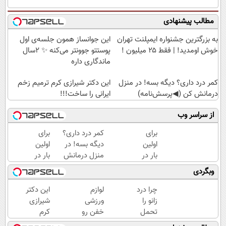
مطالب پیشنهادی
به بزرگترین جشنواره ایمپلنت تهران
این جوانساز همون جلسه‌ی اول
خوش اومدید! | فقط ۲۵ میلیون !
پوستتو جوونتر می‌کنه ✨ 2سال
ماندگاری داره
کمر درد داری؟ دیگه بسه! در منزل
این دکتر شیرازی کرم ترمیم زخم
درمانش کن (◀پرسش‌نامه)
ایرانی را ساخت!!!
از سراسر وب
برای
کمر درد داری؟
برای
اولین
دیگه بسه! در
اولین
بار در
منزل درمانش
بار در
ایران
کن
ایران
وبگردی
🇮🇷
(◀پرسش‌نامه)
🇮🇷
این
این
چرا درد
لوازم
این دکتر
دکتر
دکتر
زانو را
ورزشی
شیرازی
کرم
کرم
تحمل
خفن رو
کرم
ترمیم
ترمیم
می‌کنی؟
اقساطی
ترمیم