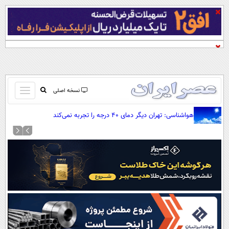
باز
نسخه اصلی
و
صفحه اول
هواشناسی: تهران دیگر دمای ۴۰ درجه را تجربه نمی‌کند
بسته
تماس با ما
کردن
آرشیو
منو
جستجو
نظرسنجی
آب و هوا
اوقات شرعی
پیوند ها
سواد زندگی