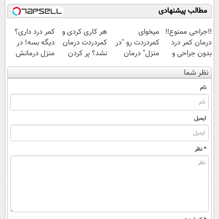
ساخت!
شوید◂پرسش‌نامه
مطالب پیشنهادی
‼️جراحی ممنوع‼️
میخوای
هر کاری کردی و
کمر درد داری؟
درمان کمر درد
کمردردت رو "در
کمردردت درمان
دیگه بسه! در
بدون جراحی و
منزل" درمان
نشد؟ پر کردن
منزل درمانش
دوره نقاهت
کنی؟ (◂فیلم +
پرسشنامه و
کن
نظر شما
◂پرسش‌نامه)
دریافت راه حل
(◀پرسش‌نامه)
نام
ایمیل
* نظر