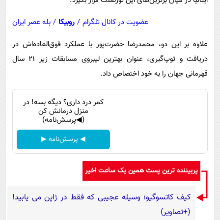
ایتالیا در میان برترین‌های این تورنمنت قرار بگیرد.
عضویت در کانال تلگرام
/
روبیکا
/
بله عصر ایران
علاوه بر این دو، محمدرضا حضرت‌پور با عملکرد فوق‌العاده‌‌اش در
دریافت و توپ‌گیری، عنوان بهترین لیبروی مسابقات زیر 21 سال
قهرمانی جهان را به خود اختصاص داد.
کمر درد داری؟ دیگه بسه! در
منزل درمانش کن
(◀پرسش‌نامه)
◀ پرسش‌نامه ▶
پربیننده ترین پست همین یک ساعت اخیر
کیف کاتسوگیو؛ وسیله عجیبی که فقط در ژاپن می یابید!
(+تصاویر)