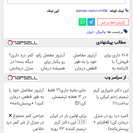
لینک کوتاه:
کپی لینک
‌گزارش خطا در خبر
برچسب ها:
والیبال
،
ایران
مطالب پیشنهادی
207 داری برای
آرتروز مفاصل
آرتروز مفصل زانو
کمر درد داری؟
فروش؟ با
خود را به طور
رو یکبار برای
دیگه بسه! در
کارنامه به
قطعی درمان
همیشه درمان
منزل درمانش
بهترین قیمت
کنید!
کن!
کن
از سراسر وب
بفروش!
◗پرسش‌نامه◖
◗پرسش‌نامه◖
(◀پرسش‌نامه)
این دکتر شیرازی کرم
جای بخیه داری؟؟ فقط
آرتروز مفاصل خود را
ترمیم زخم ایرانی را
در 3 هفته ترمیمش
به طور قطعی درمان
ساخت!!!
کن!😍
کنید! ◗پرسش‌نامه◖
کمرد درد رو در منزل
برای اولین بار در ایران
جراحی کمر ممنوع ❌
درمان کن! (◂فیلم +
🇮🇷 این دکتر کرم
در منزل از شر کمر درد
پرسش‌نامه)
ترمیم کننده 23 روزه
خلاص