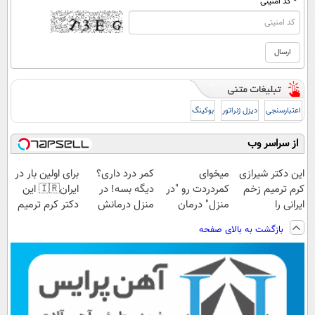
* کد امنیتی
اعتبارسنجی
دیزل ژنراتور
بوکینگ
از سراسر وب
این دکتر شیرازی
میخوای
کمر درد داری؟
برای اولین بار در
کرم ترمیم زخم
کمردردت رو "در
دیگه بسه! در
ایران🇮🇷 این
ایرانی را
منزل" درمان
منزل درمانش
دکتر کرم ترمیم
ساخت!!!
کنی؟ (◂فیلم +
کن
کننده 23 روزه
بازگشت به بالای صفحه
◂پرسش‌نامه)
(◀پرسش‌نامه)
ساخت!