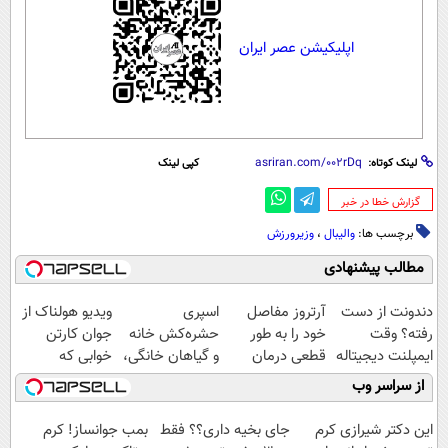
اپلیکیشن عصر ایران
لینک کوتاه:
کپی لینک
‌گزارش خطا در خبر
برچسب ها:
والیبال
،
وزیرورزش
مطالب پیشنهادی
دندونت از دست
آرتروز مفاصل
اسپری
ویدیو هولناک از
رفته؟ وقت
خود را به طور
حشره‌کش خانه
جوان کارتن
ایمپلنت دیجیتاله
قطعی درمان
و گیاهان خانگی،
خوابی که
کنید!
نابودکننده انواع
میلیاردر شد.
از سراسر وب
◗پرسش‌نامه◖
حشرات خانگی و
آموزش رایگان
آفات
این دکتر شیرازی کرم
جای بخیه داری؟؟ فقط
بمب جوانساز! کرم