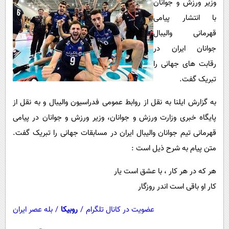
وزیر ورزش و جوانان
پیامک
سرگرمی
با انتشار پیامی
روانشناسی
فناوری
قهرمانی والیبال
آشپزی
گوناگون
جوانان ایران در
دانلود
حوادث
رقابت های جهانی را
تبریک گفت.
محیط زیست
سلامت
به گزارش ایلنا به نقل از روابط عمومی فدراسیون والیبال و به نقل از
پایگاه خبری وزارت ورزش و جوانان، وزیر ورزش و جوانان در پیامی
فرهنگی
قهرمانی تیم جوانان والیبال ایران در مسابقات جهانی را تبریک گفت.
بین الملل
متن پیام به شرح ذیل است :
اجتماعی
هر که در هر کار ، با عشق است یار
حیات وحش
کار او باقی است اندر روزگار
سیاست خارجی
عضویت در کانال تلگرام
/
روبیکا
/
بله عصر ایران