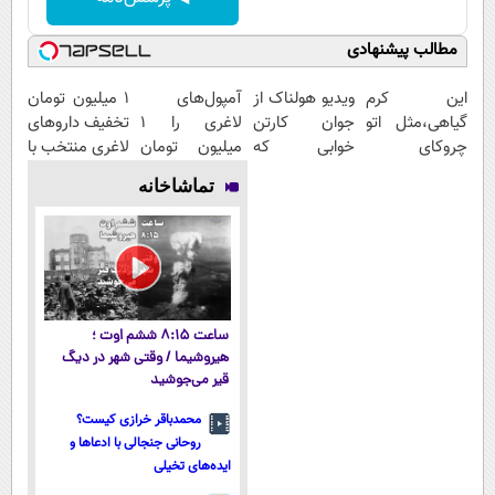
مطالب پیشنهادی
این کرم
ویدیو هولناک از
آمپول‌های
۱ میلیون تومان
گیاهی،مثل اتو
جوان کارتن
لاغری را ۱
تخفیف داروهای
چروکای
خوابی که
میلیون تومان
لاغری منتخب با
پوستتوصاف
میلیاردر شد.
ارزان‌تر از
ارسال از
تماشاخانه
میکنه!50%تخفیف
آموزش رایگان
همه‌جا بخر!
داروخانه
نزدیکت
ساعت ۸:۱۵ ششم اوت ؛
هیروشیما / وقتی شهر در دیگ
قیر می‌جوشید
محمدباقر خرازی کیست؟
روحانی جنجالی با ادعاها و
ایده‌های تخیلی