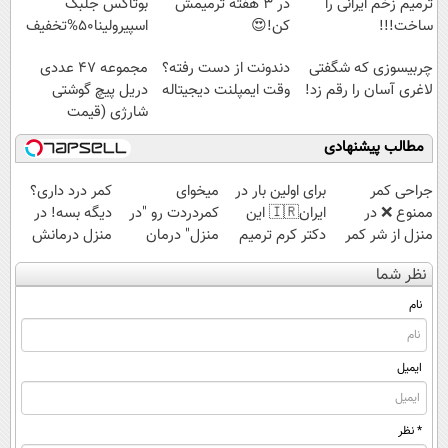
ترمیم زخم ایرانی را
در 3 هفته ترمیمش
بوتاکس جلبک
ساخت!!!
کن!😍
اسپیرولینا50%تخفیف
چربیسوزی که شگفتی
دندونت از دست رفته؟
مجموعه 47 عددی
لاغری آسان را رقم زد!
وقت ایمپلنت دیجیتاله
دریل پیچ گوشتی
شارژی (قیمت
باورنکردنی!!)
مطالب پیشنهادی
جراحی کمر
برای اولین بار در
میخوای
کمر درد داری؟
ممنوع ❌ در
ایران🇮🇷 این
کمردردت رو "در
دیگه بسه! در
منزل از شر کمر
دکتر کرم ترمیم
منزل" درمان
منزل درمانش
درد خلاص
کننده 23 روزه
کنی؟ (◂فیلم +
کن
نظر شما
شوید◂پرسش‌نامه
ساخت!
◂پرسش‌نامه)
(◀پرسش‌نامه)
نام
ایمیل
* نظر