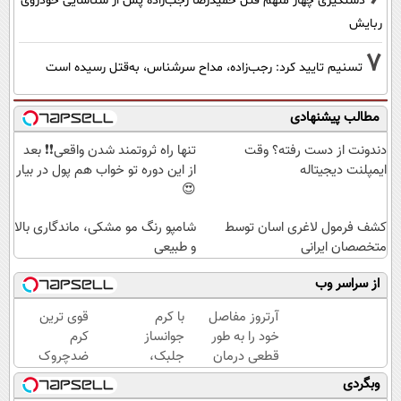
دستگیری چهار متهم قتل حمیدرضا رجب‌زاده پس از شناسایی خودروی
ربایش
7
تسنیم تایید کرد: رجب‌زاده، مداح سرشناس، به‌قتل رسیده است
مطالب پیشنهادی
دندونت از دست رفته؟ وقت
تنها راه ثروتمند شدن واقعی❗❗ بعد
ایمپلنت دیجیتاله
از این دوره تو خواب هم پول در بیار
😍
کشف فرمول لاغری اسان توسط
شامپو رنگ مو مشکی، ماندگاری بالا
متخصصان ایرانی
و طبیعی
از سراسر وب
آرتروز مفاصل
با کرم
قوی ترین
خود را به طور
جوانساز
کرم
قطعی درمان
جلبک،
ضدچروک
کنید!
پیری رو
گیاهی!
وبگردی
◗پرسش‌نامه◖
معکوس
تحت