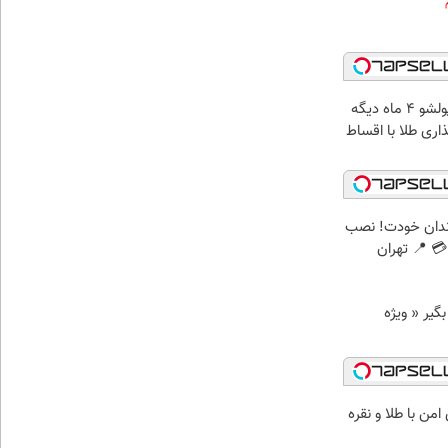
الان طلا بخر پولشو 4 ماه دیگه
ذاری طلا با اقساط
ندان خودت! نصب
 📍 تهران
د وام بگیر « ویژه
من با طلا و نقره