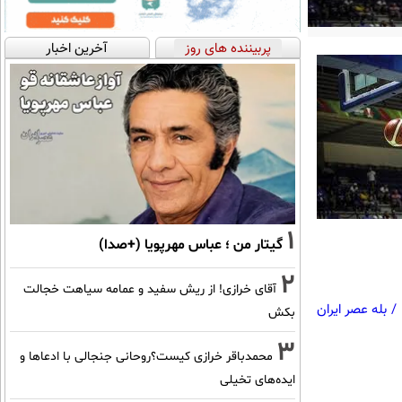
پربیننده های روز
آخرین اخبار
1
گیتار من ؛ عباس مهرپویا (+صدا)
2
آقای خرازی! از ریش سفید و عمامه سیاهت خجالت
/
بله عصر ایران
بکش
3
محمدباقر خرازی کیست؟روحانی جنجالی با ادعاها و
ایده‌های تخیلی