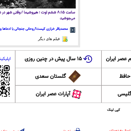
ساعت ۸:۱۵ ششم اوت ؛ هیروشیما / وقتی شهر در
می‌جوشید
محمدباقر خرازی کیست؟روحانی جنجالی با ادعاها و 
فیلم های دیگر
 عصر ایران
۱۵ سال پیش در چنین روزی
اپلیکی
 حافظ
گلستان سعدی
گلیسی
آپارات عصر ایران
کپی لینک
ارسال به دوستان