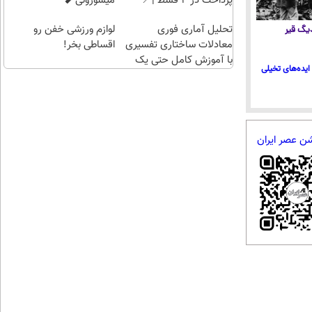
پرداخت در 4 قسط |📍
میسوزونی🧨
تهران
تحلیل آماری فوری
لوازم ورزشی خفن رو
 دیگ قیر
معادلات ساختاری تفسیری
اقساطی بخر!
با آموزش کامل حتی یک
ایده‌های تخیلی
روزه !!
شن عصر ایران