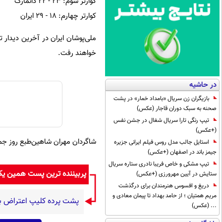
کوارتر سوم: ۲۳ - ۲۲ دانمارک
کوارتر چهارم: ۱۸ - ۲۹ ایران
خواهند رفت.
در حاشیه
بازیگران زن سریال «بامداد خمار» در پشت
صحنه به سبک دوران قاجار (عکس)
تیپ رنگی تارا سریال شغال در جشن نفس
(+عکس)
شاگردان مهران شاهین‌طبع روز جمعه در اولین دیدار
استایل جالب مدل روس فیلم ایرانی جزیره
جیمز باند در اصفهان (+عکس)
تیپ مشکی و خاص فریبا نادری ستاره سریال
پربیننده ترین پست همین ی
ستایش در آیین مهرورزی (+عکس)
دریغ و افسوس هنرمندان برای درگذشت
مریم همتیان ؛ از حامد بهداد تا پیمان معادی و
پشت پرده کلیپ اعتراض به
... (عکس)