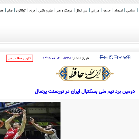
سیاسی
اقتصاد
جامعه
ورزشی
بین الملل
فرهنگ و هنر
علم و دانش
قرآن
گوناگون
فیلم
عصر 
الی خبرنگا
_
‍‍‍ پ
پ
تاریخ انتشار:
۰۵:۳۸ - ۰۶-۰۵-۱۳۹۸
‌گزارش خطا در خبر
دومین برد تیم ملی بسکتبال ایران در تورنمنت پرتغال