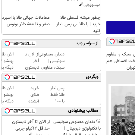
میسوزونی🧨
چطور میشه قسطی طلا
معاملات جهانی طلا با اسپرد
خرید | با طلاسی پس انداز
صفر و تا ۵۰۰ دلار بونوس
کنید
از سراسر وب
دندان مصنوعی
از الان تا
الان طلا
 سبک و مقاوم
سوئیسی |
آخر
اخت اقساطی هم
سبک، مقاوم،
تابستون
دیگه بده
هران
طبیعی! ویزیت
حداقل
سرمایه‌گ
وبگردی
رایگان+پرداخت
12کیلو
طلا با ا
اقساطی😍
چربی
بی‌بهره
پس‌انداز
خرید
الان طلا
میسوزونی
طلا فقط
طلای
🧨
با ۱۰۰
آبشده
دیگه بده
هزارتومان
حتی با
سرمایه‌گ
مطالب پیشنهادی
(امن و
۱۰۰هزارتومان
طلا با ا
راحت)
بی‌بهره
🦷 دندان مصنوعی سوئیسی
از الان تا آخر تابستون
با تکنولوژی دیجیتال |
حداقل 12کیلو چربی