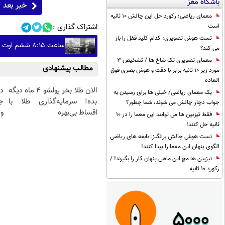
باشگاه مغز
خبر بعد
معمای ریاضی؛ رکورد حل این چالش 10 ثانیه
اشتراک گذاری :
است
تست هوش تصویری: کدام کلید قفل را باز
ساعت ۸:۱۵ ششم اوت ؛ هیروشیما / وقتی شهر در دیگ قیر می‌جوشید
می کند؟
معمای تصویری تک شاخ ها / تشخیص 3
مطالب پیشنهادی
مورد زیر 10 ثانیه برابر با دقت و هوش بصری فوق
العاده
الان طلا بخر پولشو 4 ماه دیگه
د
یک معمای ریاضی/ خیلی ها برای رسیدن به
بده! سرمایه‌گذاری طلا با
ج
جواب دچار چالش می شوند، شما چطور؟
اقساط بی‌بهره
و 
فقط تیزبین ها می توانند این معما را در 10
ثانیه حل کنند!
تست هوش چالش برانگیز: نابغه های ریاضی
الگوی پنهان این معما را پیدا کنند!
تیزبین ها مچ این ماهی پنهان کار را بگیرند! /
رکورد 10 ثانیه