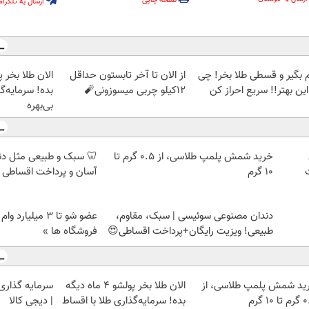
نسخه چاپی
ارسال به تلگرام
م بگیر و قسطی طلا بخر! چی
از الان تا آخر تابستون حداقل
این بهتر!! سریع احراز کن
12کیلو چربی میسوزونی🧨
بده! سرمایه‌گ
بی‌بهره
خرید شمش پلمپ طلاسی، از ۰.۵ گرم تا
🦷 سبک و طبیعی مثل د
۱۰ گرم
آسان و پرداخت اقساطی 
دندان مصنوعی سوئیسی | سبک، مقاوم،
عضو شو تا 3 میلیار
طبیعی! ویزیت رایگان+پرداخت اقساطی😍
فروشگاه ها »
ید شمش پلمپ طلاسی، از
الان طلا بخر پولشو 4 ماه دیگه
سرمایه گذاری ا
 ۱۰ گرم
بده! سرمایه‌گذاری طلا با اقساط
| دیجی کالا