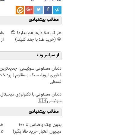
مطالب پیشنهادی
هر کی طلا داره، غم نداره! 😊
وا
💎 (خرید طلا با چند کلیک)
از 
از سراسر وب
دندان مصنوعی سوئیسی: جدیدترین
فناوری اروپا، سبک و مقاوم | پرداخت
قسطی
دندان مصنوعی با تکنولوژی دیجیتال
سوئیسی🇨🇭
مطالب پیشنهادی
بدون چک و ضامن تا 100
خر
میلیون اعتبار خرید طلا بگیر!
۰.۵ گرم تا