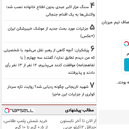
4
سنگ مزار اکبر عبدی بدون اطلاع خانواده نصب شد؛
واکنش‌ها به یک اقدام جنجالی
 (یک‌شنبه) از ساعت ۱۹ به وقت تهران به مصاف تیم میزبان
5
جزئیات مورد بحث جدید از موشک خیبرشکن ایران
(+عکس)
6
پزشکیان‌: آنچه گاهی از رهبر نقل می‌شود با شخصیتی
که من دیدم تطابق ندارد/ گفتند سه چهارم ( با
تفاهم‌نامه) موافقت کنند می‌پذیرم، 12 نفر از 13 نفر رأی
دادند و پذیرفتند
7
شهید لاریجانی چگونه ردیابی شد؟ روایت تازه سردار
کوثری از جزئیات این ماجرا
مطالب پیشنهادی
از الان تا آخر تابستون
خرید شمش پلمپ طلاسی،
حداقل 12کیلو چربی
از ۰.۵ گرم تا ۱۰ گرم