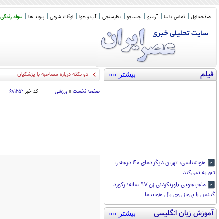
صفحه اول
تماس با ما
آرشیو
جستجو
نظرسنجی
آب و هوا
اوقات شرعی
پیوند ها
سواد زندگی
فیلم
بیشتر »»
دو نکته درباره مصاحبه با پزشکیان / جای خ
صفحه نخست
»
ورزشی
کد خبر
۶۸۱۲۵۲
هواشناسی: تهران دیگر دمای ۴۰ درجه را
تجربه نمی‌کند
ماجراجویی باورنکردنی زن ۹۷ ساله؛ رکورد
گینس با پرواز روی بال هواپیما
آموزش زبان انگلیسی
بیشتر »»