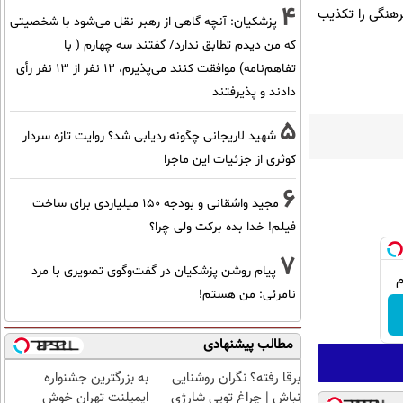
4
راث فرهنگی را تکذیب
پزشکیان‌: آنچه گاهی از رهبر نقل می‌شود با شخصیتی
که من دیدم تطابق ندارد/ گفتند سه چهارم ( با
تفاهم‌نامه) موافقت کنند می‌پذیرم، 12 نفر از 13 نفر رأی
دادند و پذیرفتند
5
شهید لاریجانی چگونه ردیابی شد؟ روایت تازه سردار
کوثری از جزئیات این ماجرا
6
مجید واشقانی و بودجه 150 میلیاردی برای ساخت
فیلم! خدا بده برکت ولی چرا؟
7
پیام روشن پزشکیان در گفت‌و‌گوی تصویری با مرد
نامرئی: من هستم!
مطالب پیشنهادی
برقا رفته؟ نگران روشنایی
به بزرگترین جشنواره
نباش | چراغ توپی شارژی
ایمپلنت تهران خوش