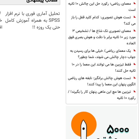
مطالب پیشنهادی
معمای ریاضی؛ رکورد حل این چالش 10 ثانیه
است
تحلیل آماری فوری با نرم افزار
تست هوش تصویری: کدام کلید قفل را باز
SPSS به همراه آموزش کامل
خ
می کند؟
حتی یک روزه !!
اق
معمای تصویری تک شاخ ها / تشخیص 3
مورد زیر 10 ثانیه برابر با دقت و هوش بصری فوق
العاده
یک معمای ریاضی/ خیلی ها برای رسیدن به
جواب دچار چالش می شوند، شما چطور؟
فقط تیزبین ها می توانند این معما را در 10
ثانیه حل کنند!
تست هوش چالش برانگیز: نابغه های ریاضی
الگوی پنهان این معما را پیدا کنند!
تیزبین ها مچ این ماهی پنهان کار را بگیرند! /
رکورد 10 ثانیه