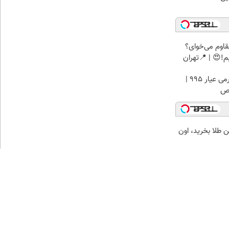
اوم می‌خوای؟
!😍 | 📍تهران
خرید شمش زیوتو ۰.۵ گرمی عیار ۹۹۵ |
وص
رتومن طلا بخرید، اون