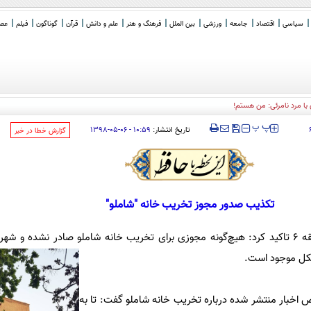
سیاسی
اقتصاد
جامعه
ورزشی
بین الملل
فرهنگ و هنر
علم و دانش
قرآن
گوناگون
فیلم
عصر 
با مرد نامرئی: من هستم!
‍‍‍ پ
پ
تاریخ انتشار:
۱۰:۵۹ - ۰۶-۰۵-۱۳۹۸
‌گزارش خطا در خبر
تکذیب صدور مجوز تخریب خانه "شاملو"
رداری این
کل موجود است.
ص اخبار منتشر شده درباره تخریب خانه شاملو گفت: تا به