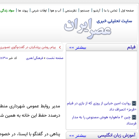
صفحه اول
تماس با ما
آرشیو
جستجو
نظرسنجی
آب و هوا
اوقات شرعی
پیوند ها
سواد زندگی
فیلم
بیشتر »»
پیام روشن پزشکیان در گفت‌و‌گوی تصویری 
صفحه نخست
»
فرهنگی/هنری
کد خبر
۶۸۱۳۰۰
روایت امین حیایی از روزی که از بازی در فیلم
مدیر روابط عمومی شهرداری منطقه ۶ تاکید کرد: هیچ‌گونه مجوزی برای تخریب خانه شاملو صادر نشده و شه
«قرمز» انصراف داد
درصدد حفظ این خانه به همین ش
چین ۲ ماهواره هوش مصنوعی را به مدار
فرستاد
پناهی در گفتگو با ایسنا، در خصو
آموزش زبان انگلیسی
بیشتر »»