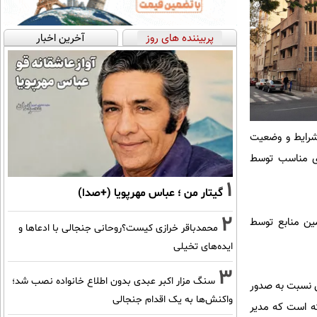
پربیننده های روز
آخرین اخبار
شرایط و وضعیت
ای مناسب توسط
1
گیتار من ؛ عباس مهرپویا (+صدا)
2
 یا تامین منابع توسط
محمدباقر خرازی کیست؟روحانی جنجالی با ادعاها و
ایده‌های تخیلی
3
سنگ مزار اکبر عبدی بدون اطلاع خانواده نصب شد؛
ش نسبت به صدور
واکنش‌ها به یک اقدام جنجالی
م کرده است که در این راستا میراث فرهنگی مکاتبه‌ای با شهرداری منطقه ۶ داشته است که مدیر