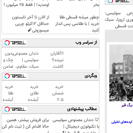
بخر
اومدید! | فقط ۲۵ میلیون !
عی سوئیسی:
چطور میشه قسطی طلا
از الان تا آخر تابستون
وری اروپا، سبک
خرید | با طلاسی پس انداز
حداقل 12کیلو چربی
اخت قسطی
کنید
میسوزونی🧨
از سراسر وب
‼️آقایان
دندان مصنوعی
بدون
نبینند‼️
سوئیسی |
چک و
کاشت
سبک، مقاوم،
ضامن
موی
طبیعی! ویزیت
تا 100
وبگردی
طبیعی با
رایگان+پرداخت
میلیون
جدیدترین
اقساطی😍
اعتبار
خرید
خرید
خرید
متد روز
خرید
شمش
طلای
طلا
دنیا
طلا
2.5
آبشده
آبشده
بگیر!
 دیگ قیر
گرمی
حتی با
با 100
مطالب پیشنهادی
از
۱۰۰هزارتومان
هزار
طلاسی
تومن
🦷 دندان مصنوعی سوئیسی
برای فروش بیشتر، همین
ایده‌های تخیلی
😍
با تکنولوژی دیجیتال |
حالا اقدام کن ( ثبت نام کن