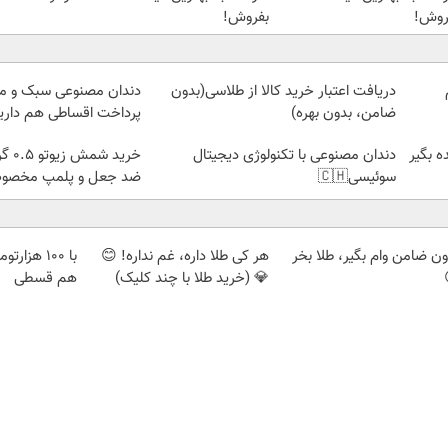
روش!
بفروش!
م
دریافت اعتبار خرید کالا از طلاسی(بدون
دندان مصنوعی سبک و مق
ضامن، بدون بهره)
پرداخت اقساطی هم داریم
دندان مصنوعی با تکنولوژی دیجیتال
سوئیسی🇨🇭
ضد جعل و پلمپ مخص
ون ضامن وام بگیر، طلا بخر
هر کی طلا داره، غم نداره! 😊
با ۱۰۰ هزا
💎 (خرید طلا با چند کلیک)
هم قسطی
اعتبارسنجی
دیزل ژنراتور
بوکینگ