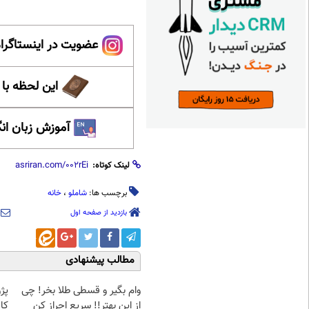
عضویت در اینستاگرام
این لحظه با
آموزش زبان ان
لینک کوتاه:
برچسب ها:
شاملو
،
خانه
بازدید از صفحه اول
مطالب پیشنهادی
وام بگیر و قسطی طلا بخر! چی
از این بهتر!! سریع احراز کن
کا