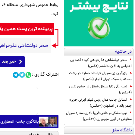
روا
کرد.
پربیننده ترین پست همین ی
سحر دولتشاهی عذرخواهی ک
در حاشیه
سحر دولتشاهی عذرخواهی کرد ؛ قصد بی
خبر بعد
احترامی به اذان نداشتم (عکس)
بازیگران زن سریال «بامداد خمار» در پشت
اشتراک گذاری :
صحنه به سبک دوران قاجار (عکس)
تیپ رنگی تارا سریال شغال در جشن نفس
(+عکس)
استایل جالب مدل روس فیلم ایرانی جزیره
جیمز باند در اصفهان (+عکس)
تیپ مشکی و خاص فریبا نادری ستاره سریال
ستایش در آیین مهرورزی (+عکس)
پنتاگون جلسه اضطراری ب
باشگاه مغز