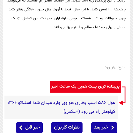
نزدیک با این پرندگان زیبا آشنا شوند. این جغد‌ها آنقدر رام هستند که می‌توانید
پرهایشان را لمس کنید. با این حال، نباید با آن‌ها مثل حیوان خانگی رفتار کنید،
چون حیوانات وحشی هستند. برخی طرفداران حیوانات این تعامل نزدیک با
انسان را برای جغد‌ها ناسالم و استرس‌زا می‌دانند.
منبع: برترین‌ها
پربیننده ترین پست همین یک ساعت اخیر
غول 586 اسب بخاری هواوی وارد میدان شد؛ استلاتو 1366
کیلومتر راه می رود (+عکس)
خبر بعد
نظرات کاربران
خبر قبل