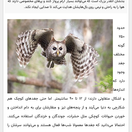
بدنشان آنقدر بزرگ است که می‌توانند بسیار آرام پرواز کنند و پر‌های مخصوصی دارند که
پیامک
سرگرمی
هوا را به راحتی و نرمی روی بال‌هایشان هدایت می‌کند تا صدایی ایجاد نکند.
روانشناسی
فناوری
آشپزی
گوناگون
حدود
دانلود
حوادث
۲۵۰
گونه
محیط زیست
مختلف
سلامت
جغد
فرهنگی
وجود
بین الملل
دارد که
اندازه‌ها
اجتماعی
و اشکال متفاوتی دارند؛ از ۱۲ تا ۹۰ سانتیمتر. اما حتی جغد‌های کوچک هم
حیات وحش
شکارچی به دنیا می‌آیند و از پنجه‌های تیز و منقارشان برای به دام انداختن و
سیاست خارجی
خوردن حیوانات کوچکی مثل حشرات، جوندگان و خزندگان استفاده می‌کنند.
احتمالا می‌دانید که جغد‌ها معمولا شب‌ها فعال هستند و می‌توانند سرشان را