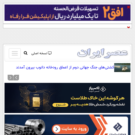
باز
نسخه اصلی
و
صفحه اول
کشتی‌های جنگ جهانی دوم از اعماق رودخانه دانوب بیرون آمدند
بسته
تماس با ما
کردن
آرشیو
منو
جستجو
نظرسنجی
آب و هوا
اوقات شرعی
پیوند ها
سواد زندگی