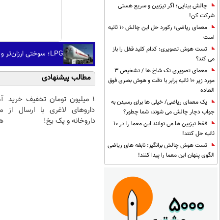
چالش بینایی؛ اگر تیزبین و سریع هستی
شرکت کن!
معمای ریاضی؛ رکورد حل این چالش 10 ثانیه
است
تست هوش تصویری: کدام کلید قفل را باز
LPG؛ سوختی ارزان‌تر و پاک‌تر از بنزین اما با موانع زیرساختی
می کند؟
معمای تصویری تک شاخ ها / تشخیص 3
مطالب پیشنهادی
مورد زیر 10 ثانیه برابر با دقت و هوش بصری فوق
العاده
1 میلیون تومان تخفیف خرید
آ
یک معمای ریاضی/ خیلی ها برای رسیدن به
داروهای لاغری با ارسال از
م
جواب دچار چالش می شوند، شما چطور؟
داروخانه و پک یخ!
هم
فقط تیزبین ها می توانند این معما را در 10
ثانیه حل کنند!
تست هوش چالش برانگیز: نابغه های ریاضی
الگوی پنهان این معما را پیدا کنند!