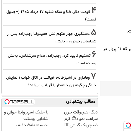
4
قیمت دلار، طلا و سکه شنبه ۱۷ مرداد ۱۴۰۵ (+جدول
قیمت)
5
دستگیری چهار متهم قتل حمیدرضا رجب‌زاده پس از
شناسایی خودروی ربایش
بنا بر گزارش بی‌بی‌سی، این بارندگی‌ها اختلالات دیگری را نیز در حمل و نقل بمبئی ایجاد کرده است، به طوری که ۱۱ پرواز در
6
تسنیم تایید کرد: رجب‌زاده، مداح سرشناس، به‌قتل
رسیده است
7
وفاداری در آشپزخانه، خیانت در اتاق خواب ؛ نمایش
خانگی چگونه زن خانه‌دار را قربانی می‌کند؟
مطالب پیشنهادی
دیگه هیچوقت پیری
با جلبک اسپیرولینا جوانی و
سراغت نمیاد😉 کرم
شادابی پوستت
ضدچروک گیاهی👈🏻
تضمینه50%تخفیف