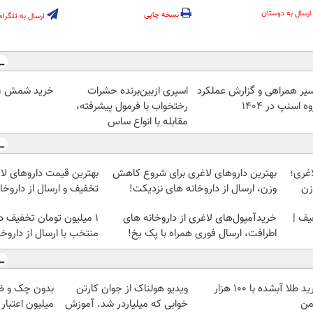
ارسال به دوستان
نسخه چاپی
ارسال به تلگرام
یر همراهی و گزارش عملکرد
اسپری ازبین‌برنده حشرات
خرید شمش 1 گرمی از طلاسی
ه اسنپ در ۱۴۰۴
رختخواب با فرمول پیشرفته،
مقابله با انواع ساس
غری؛
بهترین داروهای لاغری برای شروع کاهش
زن
وزن، ارسال از داروخانه های نزدیکت!
تخفیف و ارسال از داروخان
یف |
خریدآمپول‌های لاغری از داروخانه های
۱ میلیون تومان تخفیف د
اطرافت، ارسال فوری همراه با پک یخ!
منتخب با ارسال از داروخ
خرید طلا آبشده با 100 هزار
ویدیو هولناک از جوان کارتن
من
خوابی که میلیاردر شد. آموزش
میلیون اعتبار 