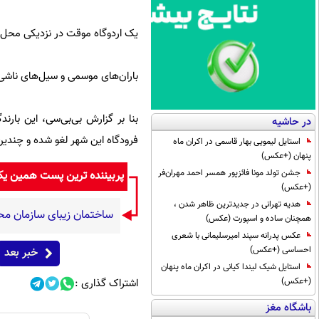
یک اردوگاه موقت در نزدیکی محل این 
باران‌های موسمی و سیل‌های ناشی از آن طی هف
در حاشیه
فرودگاه این شهر لغو شده و چندین 
استایل لیمویی بهار قاسمی در اکران ماه
پنهان (+عکس)
جشن تولد مونا فائزپور همسر احمد مهران‌فر
پربیننده ترین پست همین ی
(+عکس)
هدیه تهرانی در جدیدترین ظاهر شدن ،
ساختمان زیبای سازمان م
همچنان ساده و اسپورت (عکس)
عکس پدرانه سپند امیرسلیمانی با شعری
احساسی (+عکس)
خبر بعد
استایل شیک لیندا کیانی در اکران ماه پنهان
(+عکس)
اشتراک گذاری :
باشگاه مغز