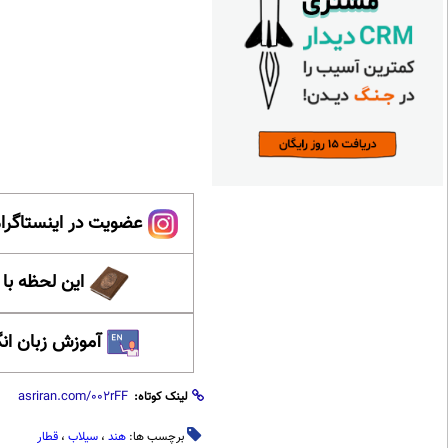
عضویت در اینستاگرام
این لحظه با
آموزش زبان ان
لینک کوتاه:
برچسب ها:
هند
،
سیلاب
،
قطار