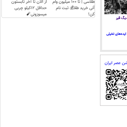
طلاسی | تا 100 میلیون وام
از الان تا آخر تابستون
آنی خرید طلا💰 ثبت نام
حداقل 12کیلو چربی
کن!
میسوزونی🧨
 دیگ قیر
ایده‌های تخیلی
شن عصر ایران