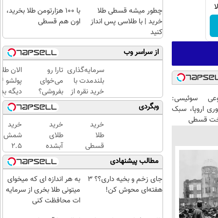
45%تخفیف
ا
چطور میشه قسطی طلا
با ۱۰۰ هزارتومن طلا بخرید،
خرید | با طلاسی پس انداز
اون هم قسطی
کنید
از سراسر وب
سرمایه‌گذاری
تارا رو
الان طلا
بلندمدت با
می‌خوای
خرید نقره از
بفروشی؟
دیگه بده
عی سوئیسی:
دیجی‌کالا
با
سرمایه‌گ
وبگردی
وری اروپا، سبک
خودرو۴۵
طلا با ا
اخت قسطی
یک‌روزه
بی‌بهره
خرید
خرید
خرید
بفروشش
طلا
طلای
شمش
قسطی
آبشده
2.5
شد!!!!!!
حتی با
گرمی
مطالب پیشنهادی
۱۰۰هزارتومان
از
طلاسی
جای زخم و بخیه داری؟؟ 3
به هر اندازه ای که میخوای
😍
هفته‌ای محوش کن!
میتونی طلا بخری از سرمایه
ات محافظت کنی