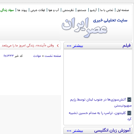
صفحه اول
تماس با ما
آرشیو
جستجو
نظرسنجی
آب و هوا
اوقات شرعی
پیوند ها
سواد زندگی
فیلم
بیشتر »»
درخواست پنتاگون
_
صفحه نخست
»
حوادث
کد خبر
۶۸۱۳۳۳
آتش‌سوزی‌ها در جنوب لبنان توسط رژیم
صهیونیستی
کلینتون، ترامپ را به صدام حسین تشبیه
کرد
آموزش زبان انگلیسی
بیشتر »»