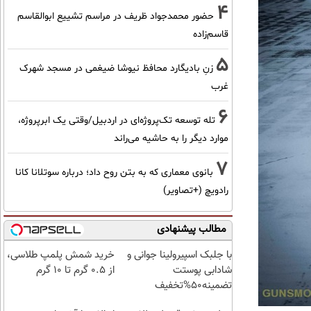
4
حضور محمدجواد ظریف در مراسم تشییع ابوالقاسم
قاسم‌زاده
5
زنِ بادیگارد محافظ نیوشا ضیغمی در مسجد شهرک
غرب
6
تله توسعه تک‌پروژه‌ای در اردبیل/وقتی یک ابرپروژه،
موارد دیگر را به حاشیه می‌راند
7
بانوی معماری که به بتن روح داد؛ درباره سوتلانا کانا
رادویچ (+تصاویر)
مطالب پیشنهادی
با جلبک اسپیرولینا جوانی و
خرید شمش پلمپ طلاسی،
شادابی پوستت
از ۰.۵ گرم تا ۱۰ گرم
تضمینه50%تخفیف