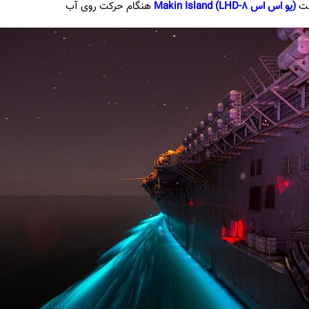
ست
(یو اس اس Makin Island (LHD-8
هنگام حرکت روی آب