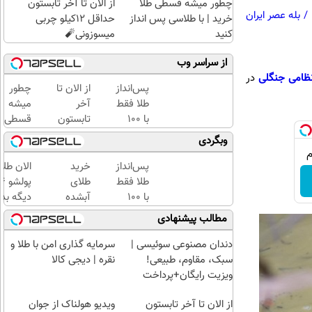
چطور میشه قسطی طلا
از الان تا آخر تابستون
/
بله عصر ایران
خرید | با طلاسی پس انداز
حداقل 12کیلو چربی
کنید
میسوزونی🧨
از سراسر وب
ظامی جنگلی
در
پس‌انداز
از الان تا
چطور
طلا فقط
آخر
میشه
با ۱۰۰
تابستون
قسطی
هزارتومان
حداقل
طلا
وبگردی
(امن و
12کیلو
خرید |
راحت)
چربی
با
پس‌انداز
خرید
الان طلا
میسوزونی
طلاسی
طلا فقط
طلای
🧨
پس
با ۱۰۰
آبشده
دیگه بده
انداز
هزارتومان
حتی با
سرمایه‌گ
مطالب پیشنهادی
کنید
(امن و
۱۰۰هزارتومان
طلا با ا
راحت)
بی‌بهره
دندان مصنوعی سوئیسی |
سرمایه گذاری امن با طلا و
سبک، مقاوم، طبیعی!
نقره | دیجی کالا
ویزیت رایگان+پرداخت
اقساطی😍
از الان تا آخر تابستون
ویدیو هولناک از جوان