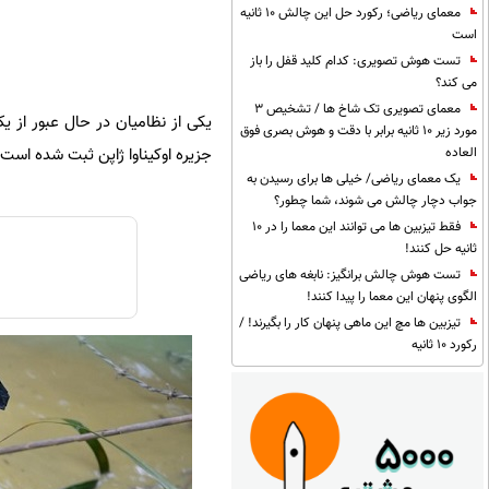
معمای ریاضی؛ رکورد حل این چالش 10 ثانیه
است
تست هوش تصویری: کدام کلید قفل را باز
می کند؟
معمای تصویری تک شاخ ها / تشخیص 3
یکی از نظامیان در حال عبور از ی
مورد زیر 10 ثانیه برابر با دقت و هوش بصری فوق
جزیره اوکیناوا ژاپن ثبت شده است.
العاده
یک معمای ریاضی/ خیلی ها برای رسیدن به
جواب دچار چالش می شوند، شما چطور؟
فقط تیزبین ها می توانند این معما را در 10
ثانیه حل کنند!
تست هوش چالش برانگیز: نابغه های ریاضی
الگوی پنهان این معما را پیدا کنند!
تیزبین ها مچ این ماهی پنهان کار را بگیرند! /
رکورد 10 ثانیه