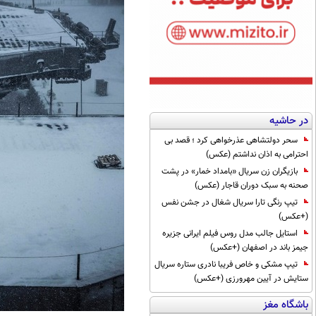
در حاشیه
سحر دولتشاهی عذرخواهی کرد ؛ قصد بی
احترامی به اذان نداشتم (عکس)
بازیگران زن سریال «بامداد خمار» در پشت
صحنه به سبک دوران قاجار (عکس)
تیپ رنگی تارا سریال شغال در جشن نفس
(+عکس)
استایل جالب مدل روس فیلم ایرانی جزیره
جیمز باند در اصفهان (+عکس)
تیپ مشکی و خاص فریبا نادری ستاره سریال
ستایش در آیین مهرورزی (+عکس)
باشگاه مغز