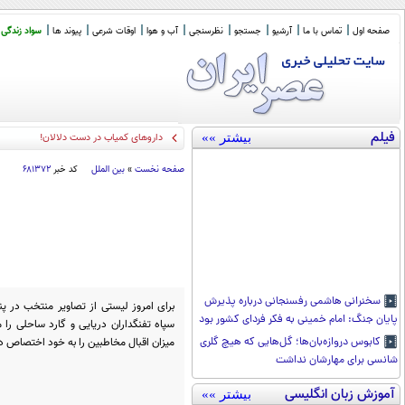
صفحه اول
تماس با ما
آرشیو
جستجو
نظرسنجی
آب و هوا
اوقات شرعی
پیوند ها
سواد زندگی
فیلم
بیشتر »»
تاسیس ناتو اسلامی توسط عربستان سعود
صفحه نخست
»
بین الملل
کد خبر
۶۸۱۳۷۲
سخنرانی هاشمی رفسنجانی درباره پذیرش
برای امروز لیستی از تصاویر منتخب در پ
پایان جنگ: امام خمینی به فکر فردای کشور بود
سپاه تفنگداران دریایی و گارد ساحلی ر
میزان اقبال مخاطبین را به خود اختصاص دا
کابوس دروازه‌بان‌ها؛ گل‌هایی که هیچ گلری
شانسی برای مهارشان نداشت
آموزش زبان انگلیسی
بیشتر »»