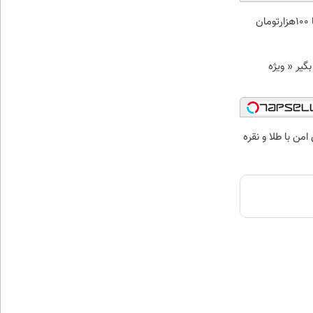
ن
د وام بگیر « ویژه
من با طلا و نقره