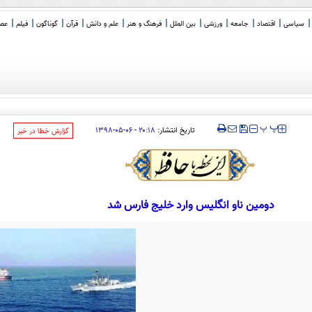
سیاسی
اقتصاد
جامعه
ورزشی
بین الملل
فرهنگ و هنر
علم و دانش
قرآن
گوناگون
فیلم
عصر 
‍‍‍ پ
پ
تاریخ انتشار:
۲۰:۱۸ - ۰۶-۰۵-۱۳۹۸
‌گزارش خطا در خبر
دومین ناو انگلیس وارد خلیج فارس شد