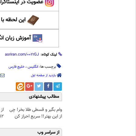
عضویت در اینستاگرام
این لحظه با
آموزش زبان ان
لینک کوتاه:
برچسب ها:
انگلیس
،
خلیج فارس
بازدید از صفحه اول
مطالب پیشنهادی
وام بگیر و قسطی طلا بخر! چی
از 
از این بهتر!! سریع احراز کن
12کیلو چربی میسوزونی
از سراسر وب