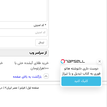
* کد امنیتی
از سراسر وب
خرید طلای آبشده حتی با
خر
۱۰۰هزارتومان
دوست داری دلنوشته هاتو
فوری به کتاب تبدیل و با تیراژ
بازگشت به بالای صفحه
دلخواه چاپ کنی؟
کلیک کنید
صفحه اول
فیلم
عصر ایران۲
درب