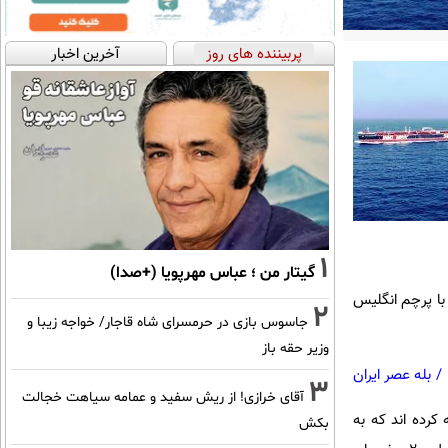
پربیننده های روز
آخرین اخبار
1
گیتار من ؛ عباس مهرپویا (+صدا)
استنا ایمپرو را که با پرچم انگلیس
2
جاسوس بازی در حرمسرای شاه قاجار/ خواجه زیبا و
وزیر حقه باز
/
بله عصر ایران
3
آقای خرازی! از ریش سفید و عمامه سیاهت خجالت
کرده اند که به
بکش