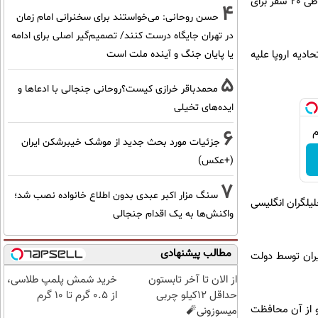
صورت کاروانی و با همراهی ناوهای نیروی دریای انگلیس از تنگه هرمز بگذرند. ناو مونتروز تاکنون 35 شناور را در طی 20 سفر برای
4
حسن روحانی: می‌خواستند برای سخنرانی امام زمان
در تهران جایگاه درست کنند/ تصمیم‌گیر اصلی برای ادامه
دیه اروپا علیه
یا پایان جنگ و آینده ملت است
5
محمدباقر خرازی کیست؟روحانی جنجالی با ادعاها و
ایده‌های تخیلی
6
جزئیات مورد بحث جدید از موشک خیبرشکن ایران
(+عکس)
7
سنگ مزار اکبر عبدی بدون اطلاع خانواده نصب شد؛
لیلگران انگلیسی
واکنش‌ها به یک اقدام جنجالی
مطالب پیشنهادی
ران توسط دولت
از الان تا آخر تابستون
خرید شمش پلمپ طلاسی،
حداقل 12کیلو چربی
از ۰.۵ گرم تا ۱۰ گرم
 این آب‌های ما است و از آن محافظت
میسوزونی🧨