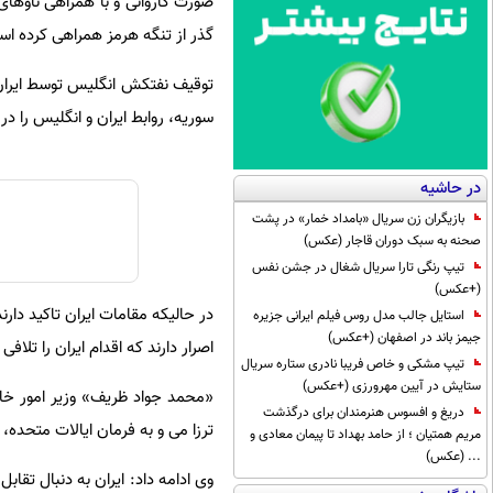
گذر از تنگه هرمز همراهی کرده ا
توقیف نفتکش انگلیس توسط ایران 
سوریه، روابط ایران و انگلیس را در
در حاشیه
بازیگران زن سریال «بامداد خمار» در پشت
صحنه به سبک دوران قاجار (عکس)
تیپ رنگی تارا سریال شغال در جشن نفس
(+عکس)
در حالیکه مقامات ایران تاکید دار
استایل جالب مدل روس فیلم ایرانی جزیره
جیمز باند در اصفهان (+عکس)
اصرار دارند که اقدام ایران را تلا
تیپ مشکی و خاص فریبا نادری ستاره سریال
ستایش در آیین مهرورزی (+عکس)
«محمد جواد ظریف» وزیر امور خا
دریغ و افسوس هنرمندان برای درگذشت
ترزا می و به فرمان ایالات متحده،
مریم همتیان ؛ از حامد بهداد تا پیمان معادی و
... (عکس)