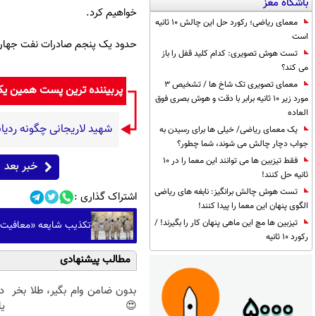
باشگاه مغز
خواهیم کرد.
معمای ریاضی؛ رکورد حل این چالش 10 ثانیه
است
حدود یک پنجم صادرات نفت جهان در سال 2018 از تنگه آبراه تنگه هرمز می گذرد که میان 
تست هوش تصویری: کدام کلید قفل را باز
می کند؟
معمای تصویری تک شاخ ها / تشخیص 3
پربیننده ترین پست همین ی
مورد زیر 10 ثانیه برابر با دقت و هوش بصری فوق
العاده
شهید لاریجانی چگونه ردیاب
یک معمای ریاضی/ خیلی ها برای رسیدن به
جواب دچار چالش می شوند، شما چطور؟
فقط تیزبین ها می توانند این معما را در 10
خبر بعد
ثانیه حل کنند!
تست هوش چالش برانگیز: نابغه های ریاضی
اشتراک گذاری :
الگوی پنهان این معما را پیدا کنند!
تیزبین ها مچ این ماهی پنهان کار را بگیرند! /
تکذیب شایعه «معافیت س
رکورد 10 ثانیه
مطالب پیشنهادی
بدون ضامن وام بگیر، طلا بخر
د
😍
ی