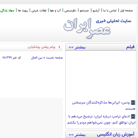
صفحه اول
تماس با ما
آرشیو
جستجو
نظرسنجی
آب و هوا
اوقات شرعی
پیوند ها
سواد زندگی
فیلم
بیشتر »»
پیام روشن پزشکیان در گفت‌و‌گوی تصو
_
صفحه نخست
»
بین الملل
کد خبر
۶۸۱۳۹۹
ونس: ایرانی‌ها مذاکره‌کنندگان سرسختی
هستند
ادعای ترامپ درباره ایران: ترجیح می‌دهم با
ایران توافق کنم، چون نمی‌خواهم مردم را بکشم
آموزش زبان انگلیسی
بیشتر »»