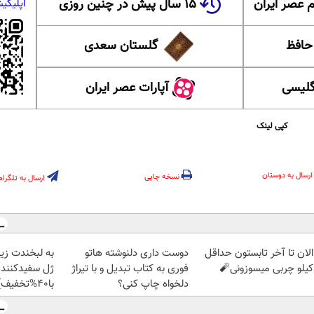
 عصر ایران
۱۵ سال پیش در چنین روزی
اپلیکی
 حافظ
گلستان سعدی
گلیسی
آپارات عصر ایران
کپی لینک
ارسال به دوستان
نسخه چاپی
ارسال به تلگرام
الان تا آخر تابستون حداقل
دوست داری دلنوشته هاتو
به لبخندت زیب
فوری به کتاب تبدیل و با تیراژ
ژل سفیدکننده
دلخواه چاپ کنی؟
با40%تخفیف)