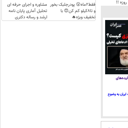
وزه !!
فقط2ماه😮 پودرجلبک بخور
مشاوره و اجرای حرفه ای
و تا8کیلو کم کن😍 با
تحلیل آماری پایان نامه
تخفیف ویژه🔥
ارشد و رساله دکتری
یده‌های
ایران به وضوح