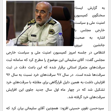
پیامک
سرگرمی
به گزارش ایسنا؛
روانشناسی
فناوری
سخنگوی کمیسیون
آشپزی
گوناگون
امنیت ملی و سیاست
دانلود
خارجی مجلس با
حوادث
اشاره به صحبت
محیط زیست
جانشین نیروی
سلامت
انتظامی در جلسه امروز کمیسیون امنیت ملی و سیاست خارجی
فرهنگی
مجلس گفت: آقای سلیمانی این موضوع را مطرح کرد که سامانه ثبت
بین الملل
سرقت‌های متمرکز استانی برقرار شده که این باعث دقت در ثبت
سرقت‌ها شده است. در سال ۹۷ سرقت‌های خرد نسبت به سال ۹۶
اجتماعی
افزایش داشت به همین دلیل قرارگاهی برای مقابله با سرقت‌های خرد
حیات وحش
تشکیل شد که در چهار ماه اول سال جدید جلوی این افزایش
سیاست خارجی
سرقت‌های خرد گرفته شد.
سیدحسن نقوی حسینی افزود: همچنین آقای سلیمانی بیان کرد که