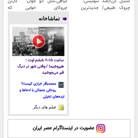
کنسل کن!(ضد
سوئیسی:
گیاهی،مثل اتو
جوان کارتن
چروک طبیعی/
جدیدترین
چروکای
خوابی که
بدون عوارض)
فناوری اروپا،
پوستتوصاف
میلیاردر شد.
تماشاخانه
سبک و مقاوم |
میکنه!50%تخفیف
آموزش رایگان
پرداخت قسطی
ساعت ۸:۱۵ ششم اوت ؛
هیروشیما / وقتی شهر در دیگ
قیر می‌جوشید
محمدباقر خرازی کیست؟
روحانی جنجالی با ادعاها و
ایده‌های تخیلی
فیلم های دیگر
عضویت در اینستاگرام عصر ایران