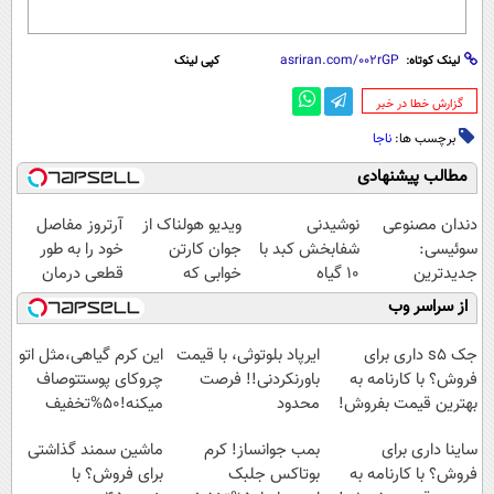
لینک کوتاه:
کپی لینک
‌گزارش خطا در خبر
برچسب ها:
ناجا
مطالب پیشنهادی
دندان مصنوعی
نوشیدنی
ویدیو هولناک از
آرتروز مفاصل
سوئیسی:
شفابخش کبد با
جوان کارتن
خود را به طور
جدیدترین
10 گیاه
خوابی که
قطعی درمان
فناوری اروپا،
موثر(تخفیف تا
میلیاردر شد.
کنید!
از سراسر وب
سبک و مقاوم |
امشب)
آموزش رایگان
◗پرسش‌نامه◖
پرداخت قسطی
جک s5 داری برای
ایرپاد بلوتوثی، با قیمت
این کرم گیاهی،مثل اتو
فروش؟ با کارنامه به
باورنکردنی!! فرصت
چروکای پوستتوصاف
بهترین قیمت بفروش!
محدود
میکنه!50%تخفیف
ساینا داری برای
بمب جوانساز! کرم
ماشین سمند گذاشتی
فروش؟ با کارنامه به
بوتاکس جلبک
برای فروش؟ با