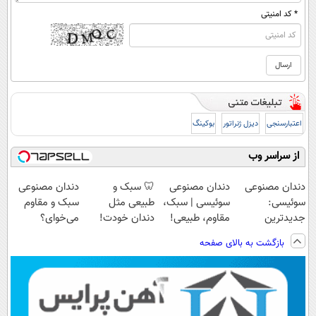
* کد امنیتی
اعتبارسنجی
دیزل ژنراتور
بوکینگ
از سراسر وب
دندان مصنوعی
دندان مصنوعی
🦷 سبک و
دندان مصنوعی
سوئیسی:
سوئیسی | سبک،
طبیعی مثل
سبک و مقاوم
جدیدترین
مقاوم، طبیعی!
دندان خودت!
می‌خوای؟
فناوری اروپا،
ویزیت
نصب آسان و
پرداخت اقساطی
بازگشت به بالای صفحه
سبک و مقاوم |
رایگان+پرداخت
پرداخت اقساطی
هم داریم!😍 |
پرداخت قسطی
اقساطی😍
💳 📍 تهران
📍تهران