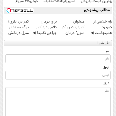
بهترین قیمت بفروش!
اسپیرولینا50%تخفیف
خودرو45 سریع
بفروش
مطالب پیشنهادی
‌راه خلاصی از
میخوای
برای درمان
کمر درد داری؟
کمردرد
کمردردت رو "در
دائمی درد کمر
دیگه بسه! در
همینجاست ◀
منزل" درمان
جراحی نکنید! ◀
منزل درمانش
فقط کافیه فرم
کنی؟ (◂فیلم +
پرسش‌نامه رو پر
کن
نظر شما
رو پر کنی!
◂پرسش‌نامه)
کن ▶
(◀پرسش‌نامه)
نام
ایمیل
* نظر