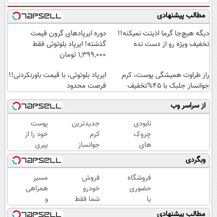
مطالب پیشنهادی
دیگه هیچ‌جا گرما اذیتت نمیکنه!!
دوره ایرپاد‌های گرون قیمت
تخفیف ویژه رو از دست نده
گذشته! ایرپاد بلوتوثی فقط
1,399,000 تومان
راز طراوت همیشگی پوست، کرم
ایرپاد بلوتوثی، با قیمت باورنکردنی!!
جوانساز جلبک با 45%تخفیف
فرصت محدود
از سراسر وب
نابودی
جدیدترین
پوست
چروک
کرم
خود را از
های
جوانساز
پیری
سطحی
حاوی
نجات
وبگردی
و عمقی
جلبک
دهید!با
پوست با
اسپیرولینا!
کرم
فروشگاه
فروش
مسیر
کرم
( لینک
ضدچروک
حضوری
خودرو
همراهی
آلمانی(45%تخفیف)
خرید با
جلبک
یا
شما فقط
و
تخفیف
اینترنتی
با یک
گزارش
مطالب پیشنهادی