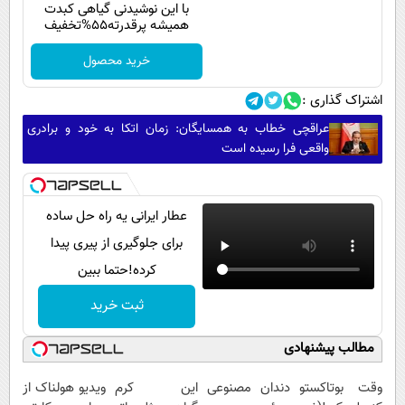
با این نوشیدنی گیاهی کبدت
همیشه پرقدرته55%تخفیف
خرید محصول
اشتراک گذاری :
عراقچی خطاب به همسایگان: زمان اتکا به خود و برادری
واقعی فرا رسیده است
عطار ایرانی یه راه حل ساده
برای جلوگیری از پیری پیدا
کرده!حتما ببین
ثبت خرید
مطالب پیشنهادی
وقت بوتاکستو
دندان مصنوعی
این کرم
ویدیو هولناک از