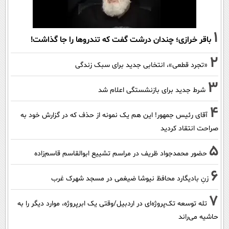
1
باقر خرازی؛ چندان درشت گفت که تندروها را جا گذاشت!
2
«تجرد قطعی»، انتخابی جدید برای سبک زندگی
3
شرط جدید برای بازنشستگی اعلام شد
4
آقای رئیس جمهور! این هم یک نمونه از حذف که در گزارش خود به
صراحت انتقاد کردید
5
حضور محمدجواد ظریف در مراسم تشییع ابوالقاسم قاسم‌زاده
6
زنِ بادیگارد محافظ نیوشا ضیغمی در مسجد شهرک غرب
7
تله توسعه تک‌پروژه‌ای در اردبیل/وقتی یک ابرپروژه، موارد دیگر را به
حاشیه می‌راند