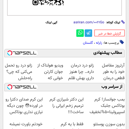
لینک کوتاه:
کپی لینک
‌گزارش خطا در خبر
برچسب ها:
زلزله
،
گلستان
مطالب پیشنهادی
آرتروز مفاصل
زانو درد درمان
ویدیو هولناک از
زانو درد رو تحمل
خود را به طور
داره… چرا هنوز
جوان کارتن
می‌کنی که چی؟
قطعی درمان
داری بهش ظلم
خوابی که
راه‌حلش
کنید!
می‌کنی؟
میلیاردر شد.
همین‌جاست!
از سراسر وب
◗پرسش‌نامه◖
آموزش رایگان
بمب جوانساز! کرم
این دکتر شیرازی کرم
این کرم صدای دکترا رو
بوتاکس جلبک
ترمیم زخم ایرانی را
در اورده😳 چون دیگه
اسپیرولینا50%تخفیف
ساخت!!!
نیازی نداری بوتاکس
کنی!!!
بدون سوزن پوستتو
فقط با یه کرم
خودتم باورت نمیشه