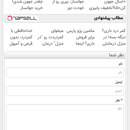
10سال جوون
جوانساز، پیری رو از
چقدر جوون شدی!
کن50%تخفیف پاییزی
خودت دور
خرید جوانساز
کن(تخفیف50%)
اسپیرولینا با تخفیف
مطالب پیشنهادی
ویژه
کمر درد داری؟
ماشین پژو پارس
میخوای
خداحافظی با
دیگه بسه! در
برای فروش
کمردردت رو "در
کمردرد، بدون
منزل درمانش
داری؟ اینجا
منزل" درمان
قرص و آمپول
کن
سریع بفروشش
کنی؟ (◂فیلم +
نظر شما
(◀پرسش‌نامه)
◂پرسش‌نامه)
نام
ایمیل
* نظر