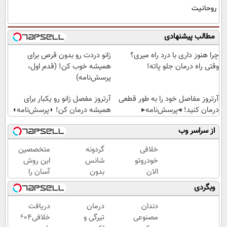
روحانیت
مطالب پیشنهادی
چرا هنوز داری با درد راه میری؟
زانو دردت رو بدون قرص برای
وقتی راه درمان جلو پاته!
همیشه خوب کن! (قدم اول،
پرسش‌نامه)
آرتروز مفاصل خود را به طور قطعی
آرتروز مفصل زانو رو یکبار برای
درمان کنید! ◂پرسش‌نامه▸
همیشه درمان کن! ◗پرسش‌نامه◖
از سراسر وب
خلافی
گردونه
متخصصین
خودروتو
شانس
این روش
الان
بدون
آسان را
ببین، با
پوچ، از
برای لاغری
وبگردی
پلاک و
آیفون17تا
شکم و
کد
PS5 و
پهلو
دندان
درمان
دریافت
ملی،
طلای
معرفی
مصنوعی
تیرگی و
خلافی۱۴۰۴