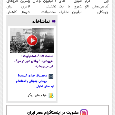
این کرم
آمپول های
۱ میلیون تومان
بهترین داروهای
گیاهی،مثل اتو
لاغری با یک
تخفیف
لاغری برای
چروکای
میلیون تخفیف
محصولات
شروع کاهش
پوستتوصاف
| ارسال از
لاغری؛ یک قدم
وزن، ارسال از
تماشاخانه
میکنه!50%تخفیف
داروخانه های
نزدیک‌تر به
داروخانه های
معتبر
شروع کاهش
نزدیکت!
وزن
ساعت ۸:۱۵ ششم اوت ؛
هیروشیما / وقتی شهر در دیگ
قیر می‌جوشید
محمدباقر خرازی کیست؟
روحانی جنجالی با ادعاها و
ایده‌های تخیلی
فیلم های دیگر
عضویت در اینستاگرام عصر ایران