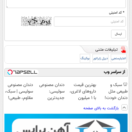
* کد امنیتی
اعتبارسنجی
دیزل ژنراتور
بوکینگ
از سراسر وب
🦷 سبک و
بهترین قیمت
دندان مصنوعی
دندان مصنوعی
طبیعی مثل
داروهای لاغری،
سوئیسی:
سوئیسی | سبک،
دندان خودت!
با ۱ میلیون
جدیدترین
مقاوم، طبیعی!
نصب آسان و
تخفیف و ارسال
فناوری اروپا،
ویزیت
بازگشت به بالای صفحه
پرداخت اقساطی
از داروخانه‌
سبک و مقاوم |
رایگان+پرداخت
💳 📍 تهران
پرداخت قسطی
اقساطی😍