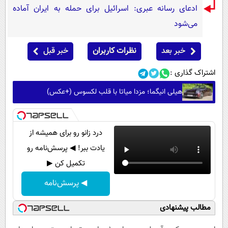
ادعای رسانه عبری: اسرائیل برای حمله به ایران آماده
می‌شود
خبر بعد
نظرات کاربران
خبر قبل
اشتراک گذاری :
هیلی انیگما؛ مزدا میاتا با قلب لکسوس (+عکس)
درد زانو رو برای همیشه از
یادت ببر! ◀ پرسش‌نامه رو
تکمیل کن ▶
◀ پرسش‌نامه
مطالب پیشنهادی