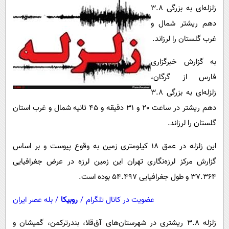
پیامک
سرگرمی
زلزله‌ای به بزرگی 3.8
روانشناسی
دهم ریشتر شمال و
فناوری
غرب گلستان را لرزاند.
آشپزی
گوناگون
دانلود
به گزارش خبرگزاری
حوادث
فارس از گرگان،
محیط زیست
زلزله‌ای به بزرگی 3.8
سلامت
دهم ریشتر در ساعت 20 و 31 دقیقه و 45 ثانیه شمال و غرب استان
فرهنگی
گلستان را لرزاند.
بین الملل
این زلزله در عمق ۱۸ کیلومتری زمین به وقوع پیوست و بر اساس
اجتماعی
گزارش مرکز لرزه‌نگاری تهران این زمین لرزه در عرض جغرافیایی
حیات وحش
۳۷.۳۶۴ و طول جغرافیایی ۵۴.۴۹۷ بوده است.
سیاست خارجی
عضویت در کانال تلگرام
/
روبیکا
/
بله عصر ایران
زلزله 3.8 ریشتری در شهرستان‌های آق‌قلا، بندرترکمن، گمیشان و