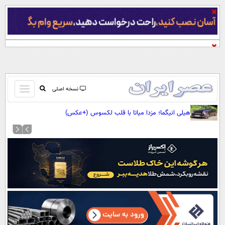
باز
نسخه اصلی
و
صفحه اول
هیلی انیگما؛ مزدا میاتا با قلب لکسوس (+عکس)
بسته
تماس با ما
کردن
آرشیو
منو
جستجو
نظرسنجی
آب و هوا
اوقات شرعی
پیوند ها
سواد زندگی