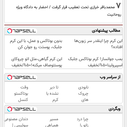
7
محمدباقر خرازی تحت تعقیب قرار گرفت / احضار به دادگاه ویژه
روحانیت
مطالب پیشنهادی
این کرم چرا اینقدر سر زبون‌ها
بدون بوتاکس و عمل، با این کرم
افتاده؟
جلبک، پوستت رو جوان کن
بمب جوانساز! کرم بوتاکس جلبک
این کرم گیاهی،مثل اتو چروکای
اسپیرولینا50%تخفیف
پوستتوصاف میکنه!50%تخفیف
از سراسر وب
نابودی
تا دیر
وقت
چروک
نشده با
بوتاکستو
های
کرم
کنسل
سطحی
ضدچروک
کن!(ضد
وبگردی
و عمقی
جلبک
چروک
پوست با
پوستتو
طبیعی/
چرا درد
مسیر
دندان مصنوعی
کرم
صاف و
بدون
زانو را
همراهی
سوئیسی |