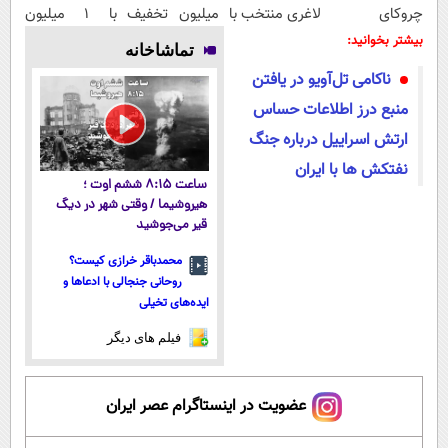
چروکای
لاغری منتخب با
میلیون تخفیف
با ۱ میلیون
پوستتوصاف
ارسال از
| ارسال از
تخفیف و ارسال
بیشتر بخوانید:
تماشاخانه
میکنه!50%تخفیف
داروخانه
داروخانه های
از داروخانه‌
ناکامی تل‌آویو در یافتن
نزدیکت
معتبر
منبع درز اطلاعات حساس
ارتش اسراییل درباره جنگ
نفتکش ها با ایران
ساعت ۸:۱۵ ششم اوت ؛
هیروشیما / وقتی شهر در دیگ
قیر می‌جوشید
محمدباقر خرازی کیست؟
روحانی جنجالی با ادعاها و
ایده‌های تخیلی
فیلم های دیگر
عضویت در اینستاگرام عصر ایران