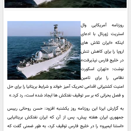
پیامک
سرگرمی
روانشناسی
فناوری
آشپزی
گوناگون
روزنامه آمریکایی وال
استریت ژورنال با ادعای
دانلود
حوادث
اینکه «ایران تلاش های
محیط زیست
اروپا را برای کاهش تنش
سلامت
در خلیج فارس نپذیرفت»
فرهنگی
نوشت: «تهران اسکورت
نظامی را برای تامین
بین الملل
امنیت کشتیرانی اقدامی تحریک آمیز خواند و شرایط بریتانیا را برای حل
اجتماعی
و فصل بحرانی که بر سر توقیف نفتکش ها ایجاد شده است، رد کرد.»
حیات وحش
به گزارش ایرنا این روزنامه روز یکشنبه افزود: حسن روحانی رییس
سیاست خارجی
جمهوری ایران هفته پیش، پس از آن که ایران نفتکش بریتانیایی
«استنا ایمپرو» را در خلیج فارس توقیف کرد، به طور ضمنی گفت که