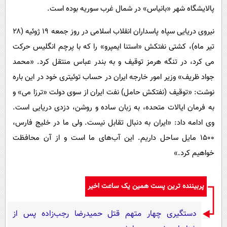
پالایشگاه شهر «بانیاس» در شمال غرب سوریه بوده است.
نیروی دریایی سپاه پاسداران انقلاب اسلامی در روز جمعه ۱۹ ژوئیه (۲۸
تیر ماه)، کشتی نفتکش «استنا ایمپرو» را که با پرچم انگلیس حرکت
می کرد، در تنگه هرمز توقیف و به بندر عباس منتقل کرد. «محمد
جواد ظریف» وزیر امور خارجه ایران در حساب توئیتری خود در این باره
نوشت: «توقیف (نفتکش حامل) نفت ایران از سوی دولت «ترزا می» و
به فرمان ایالات متحده، به زبان ساده و روشن، دزدی دریایی است.
وی ادامه داد: «ایران به دنبال تقابل نیست. ولی ما در خلیج فارس،
۱۵۰۰ مایل ساحل داریم. این آب‌های ما است و از آن محافظت
خواهیم کرد.»
پربیننده ترین پست همین یک ساعت اخیر
دستگیری چهار متهم قتل حمیدرضا رجب‌زاده پس از