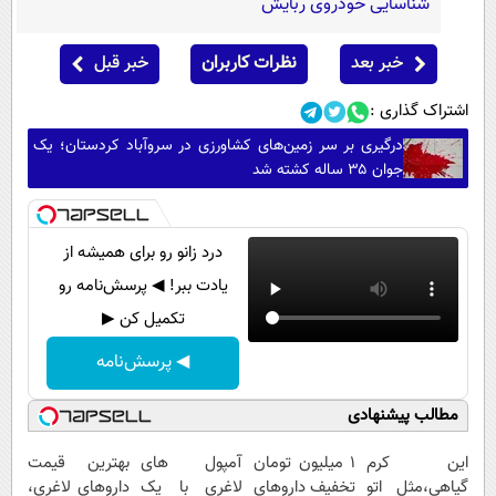
شناسایی خودروی ربایش
خبر بعد
نظرات کاربران
خبر قبل
اشتراک گذاری :
درگیری بر سر زمین‌های کشاورزی در سروآباد کردستان؛ یک
جوان ۳۵ ساله کشته شد
درد زانو رو برای همیشه از
یادت ببر! ◀ پرسش‌نامه رو
تکمیل کن ▶
◀ پرسش‌نامه
مطالب پیشنهادی
این کرم
۱ میلیون تومان
آمپول های
بهترین قیمت
گیاهی،مثل اتو
تخفیف داروهای
لاغری با یک
داروهای لاغری،