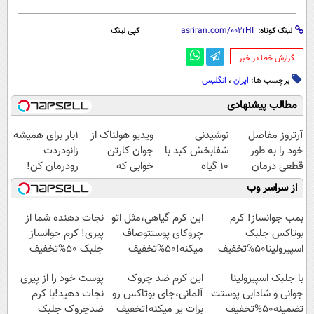
لینک کوتاه:
کپی لینک
‌گزارش خطا در خبر
برچسب ها:
ایران
،
انگلیس
مطالب پیشنهادی
آرتروز مفاصل
نوشیدنی
ویدیو هولناک از
1بار برای همیشه
خود را به طور
شفابخش کبد با
جوان کارتن
زانودردت
قطعی درمان
10 گیاه
خوابی که
رودرمان کن!
کنید!
موثر(تخفیف تا
میلیاردر شد.
(تکنولوژی آلمان)
از سراسر وب
◗پرسش‌نامه◖
امشب)
آموزش رایگان
◂پرسشنامه▸
بمب جوانساز! کرم
این کرم گیاهی،مثل اتو
نجات دهنده شما از
بوتاکس جلبک
چروکای پوستتوصاف
پیری! کرم جوانساز
اسپیرولینا50%تخفیف
میکنه!50%تخفیف
جلبک 50%تخفیف
با جلبک اسپیرولینا
این کرم ضد چروک
پوست خود را از پیری
جوانی و شادابی پوستت
آلمانی،جای بوتاکس رو
نجات دهید!با کرم
تضمینه50%تخفیف
برات پر میکنه!تخفیف
ضدچروک جلبک