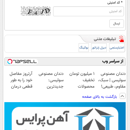
* کد امنیتی
اعتبارسنجی
دیزل ژنراتور
بوکینگ
از سراسر وب
دندان مصنوعی
۱ میلیون تومان
دندان مصنوعی
آرتروز مفاصل
سوئیسی | سبک،
تخفیف
سوئیسی:
خود را به طور
مقاوم، طبیعی!
محصولات
جدیدترین
قطعی درمان
ویزیت
لاغری؛ یک قدم
فناوری اروپا،
کنید!
بازگشت به بالای صفحه
رایگان+پرداخت
نزدیک‌تر به
سبک و مقاوم |
◗پرسش‌نامه◖
اقساطی😍
شروع کاهش
پرداخت قسطی
وزن