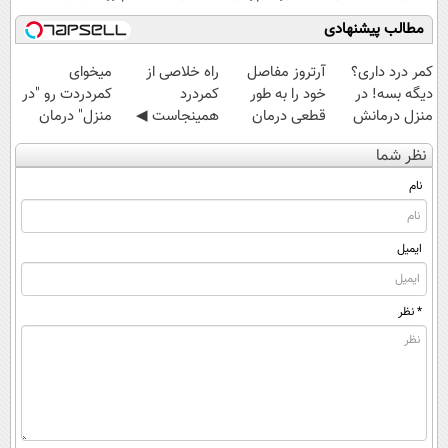
تا امشب
مطالب پیشنهادی
کمر درد داری؟
آرتروز مفاصل
‌راه خلاصی از
میخوای
دیگه بسه! در
خود را به طور
کمردرد
کمردردت رو "در
منزل درمانش
قطعی درمان
همینجاست ◀
منزل" درمان
کن
کنید!
فقط کافیه فرم
کنی؟ (◂فیلم +
نظر شما
(◀پرسش‌نامه)
◗پرسش‌نامه◖
رو پر کنی!
◂پرسش‌نامه)
نام
ایمیل
* نظر