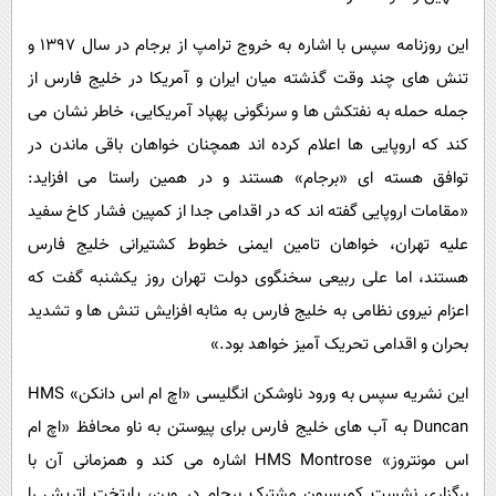
این روزنامه سپس با اشاره به خروج ترامپ از برجام در سال ۱۳۹۷ و
تنش های چند وقت گذشته میان ایران و آمریکا در خلیج فارس از
جمله حمله به نفتکش ها و سرنگونی پهپاد آمریکایی، خاطر نشان می
کند که اروپایی ها اعلام کرده اند همچنان خواهان باقی ماندن در
توافق هسته ای «برجام» هستند و در همین راستا می افزاید:
«مقامات اروپایی گفته اند که در اقدامی جدا از کمپین فشار کاخ سفید
علیه تهران، خواهان تامین ایمنی خطوط کشتیرانی خلیج فارس
هستند، اما علی ربیعی سخنگوی دولت تهران روز یکشنبه گفت که
اعزام نیروی نظامی به خلیج فارس به مثابه افزایش تنش ها و تشدید
بحران و اقدامی تحریک آمیز خواهد بود.»
این نشریه سپس به ورود ناوشکن انگلیسی «اچ ام اس دانکن» HMS
Duncan به آب های خلیج فارس برای پیوستن به ناو محافظ «اچ ام
اس مونتروز» HMS Montrose اشاره می کند و همزمانی آن با
برگزاری نشست کمیسیون مشترک برجام در وین، پایتخت اتریش را