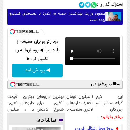
اشتراک گذاری :
معاون وزارت بهداشت: حمله به لامرد با بمب‌های فسفری
بوده است
درد زانو رو برای همیشه از
یادت ببر! ◀ پرسش‌نامه رو
تکمیل کن ▶
◀ پرسش‌نامه
مطالب پیشنهادی
این کرم
۱ میلیون تومان
بهترین داروهای
بهترین قیمت
گیاهی،مثل اتو
تخفیف داروهای
لاغری برای
داروهای لاغری،
چروکای
لاغری منتخب با
شروع کاهش
با ۱ میلیون
پوستتوصاف
ارسال از
وزن، ارسال از
تخفیف و ارسال
بیشتر بخوانید:
تماشاخانه
میکنه!50%تخفیف
داروخانه
داروخانه های
از داروخانه‌
بروژ‌ محل تلاقی قرون
نزدیکت
نزدیکت!