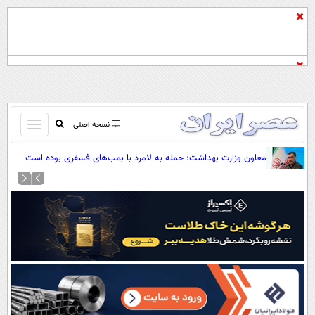
باز
نسخه اصلی
و
صفحه اول
معاون وزارت بهداشت: حمله به لامرد با بمب‌های فسفری بوده است
بسته
تماس با ما
کردن
آرشیو
منو
جستجو
نظرسنجی
آب و هوا
اوقات شرعی
پیوند ها
سواد زندگی