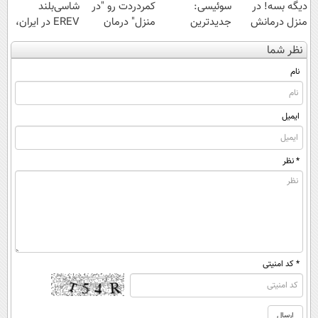
دیگه بسه! در
سوئیسی:
کمردردت رو "در
شاسی‌بلند
منزل درمانش
جدیدترین
منزل" درمان
EREV در ایران،
کن
فناوری اروپا،
کنی؟ (◂فیلم +
توسط نیکا موتور
نظر شما
(◀پرسش‌نامه)
سبک و مقاوم |
◂پرسش‌نامه)
رونمایی شد!
پرداخت قسطی
نام
ایمیل
* نظر
* کد امنیتی