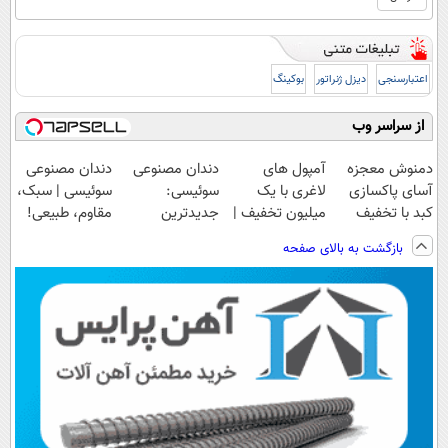
اعتبارسنجی
دیزل ژنراتور
بوکینگ
از سراسر وب
دمنوش معجزه
آمپول های
دندان مصنوعی
دندان مصنوعی
آسای پاکسازی
لاغری با یک
سوئیسی:
سوئیسی | سبک،
کبد با تخفیف
میلیون تخفیف |
جدیدترین
مقاوم، طبیعی!
ویژه
ارسال از
فناوری اروپا،
ویزیت
بازگشت به بالای صفحه
داروخانه های
سبک و مقاوم |
رایگان+پرداخت
معتبر
پرداخت قسطی
اقساطی😍