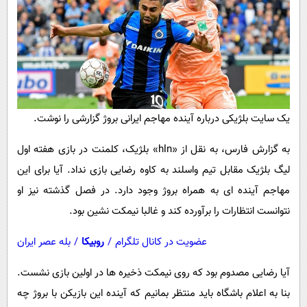
پیامک
سرگرمی
روانشناسی
فناوری
آشپزی
گوناگون
دانلود
حوادث
محیط زیست
یک سایت بلژیکی درباره آینده مهاجم ایرانی بروژ گزارشی را نوشت.
سلامت
به گزارش فارس، به نقل از «hln» بلژیک، کلمنت در بازی هفته اول
فرهنگی
لیگ بلژیک مقابل تیم واسلند به کاوه رضایی بازی نداد. آیا برای این
بین الملل
مهاجم آینده ای به همراه بروژ وجود دارد. در فصل گذشته نیز او
اجتماعی
نتوانست انتظارات را برآورده کند و غالبا نیمکت نشین بود.
حیات وحش
عضویت در کانال تلگرام
/
روبیکا
/
بله عصر ایران
سیاست خارجی
آیا رضایی مصدوم بود که روی نیمکت ذخیره ها در اولین بازی نشست.
بنا به اعلام باشگاه باید منتظر بمانیم که آینده این بازیکن با بروژ چه