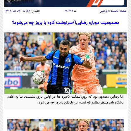
سیاسی
صفحه نخست
»
ورزشی
کد
۶۸۱۴۹۹
انتشار:
۱۰:۵۸ - ۰۷-۰۵-۱۳۹۸
اقتصاد
جامعه
مصدومیت دوباره رضایی!/سرنوشت کاوه با بروژ چه می‌شود؟
اقتصادی
ورزشی
اجتماعی
خودرو
بین الملل
حوادث
فرهنگ و هنر
سیاست خارجی
سلامت
علم و دانش
یک برش دانایی
قرآن
فناوری و It
محیط زیست
گوناگون
علمی
سفر و تفریح
فیلم
سرگرمی
اخبار کریپتو
آیا رضایی مصدوم بود که روی نیمکت ذخیره ها در اولین بازی نشست. بنا به اعلام
عصر ایران 2
اقتصاد
باشگاه مغز
باشگاه باید منتظر بمانیم که آینده این بازیکن با بروژ چه می شود.
آموزش زبان
خواندنی ها و دیدنی ها
ورزش
مجله تصویری سلاح
داستان کوتاه
سیاست