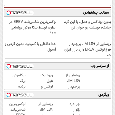
مطالب پیشنهادی
بدون بوتاکس و عمل، با این کرم
لوکس‌ترین شاسی‌بلند EREV در
جلبک، پوستت رو جوان کن
ایران، توسط نیکا موتور رونمایی
شد!
رونمایی از IM LS9، پرچم‌دار
خداحافظی با کمردرد، بدون قرص و
فوق‌لوکس EREV وارد بازار ایران
آمپول
شد
از سراسر وب
رونمایی از
ورود یک
نیکاموتور
IM LS9،
غول
برگ
پرچم‌دار
لوکس و
برنده
فوق‌لوکس
هوشمند
جدیدش
وبگردی
EREV
به ایران،
را رو کرد،
وارد بازار
IM LS9
IM LS9
چرا درد
رونمایی از
لوکس‌ترین
ایران شد
رسماً
رسماً
زانو را
IM LS9،
شاسی‌بلند
رونمایی
وارد بازار