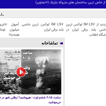
 از خاص ترین ساختمان های متروکه بلژیک (+تصاویر)
بازدید از IM LS7 لوکس ترین
IM LS7 لوکس ترین شاسی
آمپول لاغری 
اسی بلند برقی ایران در
بلند برقی ایران
میلیون تومان
شگاه انقلاب
همه‌جا!
تماشاخانه
ساعت ۸:۱۵ ششم اوت ؛ هیروشیما / وقتی شهر در
می‌جوشید