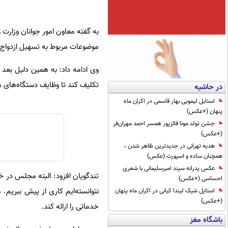
به گفته‌ معاون امور جوانان وزار
موضوعات مربوط به تسهیل ازدواج 
وی ادامه داد: به همین دلیل بع
تکلیف کند تا وظایف دستگاه‌ها
در حاشیه
استایل لیمویی بهار قاسمی در اکران ماه
پنهان (+عکس)
جشن تولد مونا فائزپور همسر احمد مهران‌فر
(+عکس)
هدیه تهرانی در جدیدترین ظاهر شدن ،
همچنان ساده و اسپورت (عکس)
عکس پدرانه سپند امیرسلیمانی با شعری
تندگویان افزود:‌ البته مجلس در 
احساسی (+عکس)
نتوانسته‌ایم کاری از پیش ببریم.
استایل شیک لیندا کیانی در اکران ماه پنهان
(+عکس)
خدماتی را ارائه کند.
باشگاه مغز