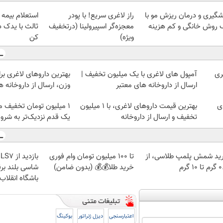
شگیری و درمان ریزش مو با
راز لاغری سریع! با پودر
استعلام بیمه
 روش خانگی و کم هزینه
معجزه‌گر اسپیرولینا (درتخفیف
ثالث با یدک د
ویژه)
کن
ری
آمپول های لاغری با یک میلیون تخفیف |
بهترین داروهای لاغری 
ارسال از داروخانه های معتبر
وزن، ارسال از داروخانه 
ی
بهترین قیمت داروهای لاغری، با ۱ میلیون
۱ میلیون تومان تخفیف 
تخفیف و ارسال از داروخانه‌
یک قدم نزدیک‌تر به شر
ید شمش پلمپ طلاسی، از
تا 100 میلیون تومان وام فوری
 ۱۰ گرم
خرید طلا💰💰 (بدون ضامن)
شاسی بلند برق
باشگاه انقلاب
اعتبارسنجی
دیزل ژنراتور
بوکینگ