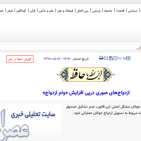
سیاسی
اقتصاد
جامعه
ورزشی
بین الملل
فرهنگ و هنر
علم و دانش
قرآن
گوناگون
فیلم
عصر 
لی سازش ناپذیری ایر
_
‍‍‍ پ
پ
تاریخ انتشار:
۱۴:۴۰ - ۰۷-۰۵-۱۳۹۸
‌گزارش خطا در خبر
ازدواج‌های صوری درپی افزایش «وام ازدواج»
و جوانان مشکل اصلی این قانون، عدم تشکیل صندوق
ت مربوط به تسهیل ازدواج جوانان عملیاتی شود.