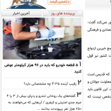
پربیننده های روز
آخرین اخبار
ور نمی‌کند گفت:
تصادی و فرهنگی
ع خیرین ازدواج
رت کشور نیز قول
1
۵ قطعه خودرو که باید در ۹۶ هزار کیلومتر عوض
کنید
ت که قدیمی است
2
عاونت جوانان و
رقیب آینده F-35 چه مشخصاتی دارد؟
این قانون باید
3
گفته‌های یک روحانی تندرو و ردپای بیش از ۳ یا ۴
 مشخص نیست که
جرم جدی امنیتی و کیفری / آن‌هایی که می‌خواهند به
۲۵۰ هزار نفر بپیوندند بدانند ...