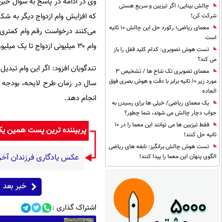
وی در ادامه در پاسخ به سوال خبر
چالش بینایی؛ اگر تیزبین و سریع هستی
که افزایش وام ازدواج دیگر به شکل
شرکت کن!
معمای ریاضی؛ رکورد حل این چالش 10 ثانیه
می‌کنند درخواست رقم وام کمتری د
است
وام ۳۰ میلیونی ازدواج تا یک میلیون تومان می‌رسد که جوانان باید بتوانند از پس این اقساط بر بیایند.
تست هوش تصویری: کدام کلید قفل را باز
می کند؟
معمای تصویری تک شاخ ها / تشخیص 3
مورد زیر 10 ثانیه برابر با دقت و هوش بصری فوق
سال در زمان طرح لایحه، بودجه پ
العاده
انجام دهد.
یک معمای ریاضی/ خیلی ها برای رسیدن به
جواب دچار چالش می شوند، شما چطور؟
فقط تیزبین ها می توانند این معما را در 10
پربیننده ترین پست همین ی
ثانیه حل کنند!
تست هوش چالش برانگیز: نابغه های ریاضی
عکس یادگاری فرزندان آخر
الگوی پنهان این معما را پیدا کنند!
خبر بعد
اشتراک گذاری :