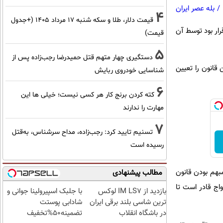
/
بله عصر ایران
4
قیمت دلار، طلا و سکه شنبه ۱۷ مرداد ۱۴۰۵ (+جدول
ار بود توسط آن
قیمت)
5
دستگیری چهار متهم قتل حمیدرضا رجب‌زاده پس از
قانون را تعیین
شناسایی خودروی ربایش
6
کته کردن برنج کار هر کسی نیست؛ خیلی ها این
مهارت را ندارند
7
تسنیم تایید کرد: رجب‌زاده، مداح سرشناس، به‌قتل
رسیده است
بهم بودن قانون
مطالب پیشنهادی
اج قادر است تا
بازدید از IM LS7 لوکس
با جلبک اسپیرولینا جوانی و
ترین شاسی بلند برقی ایران
شادابی پوستت
در باشگاه انقلاب
تضمینه50%تخفیف