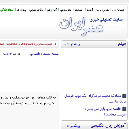
صفحه اول
تماس با ما
آرشیو
جستجو
نظرسنجی
آب و هوا
اوقات شرعی
پیوند ها
سواد زندگی
فیلم
بیشتر »»
آسوشیتدپرس: دستاوردها و مخاطرات احتما
صفحه نخست
»
اقتصادی
کد خبر
۶۸۱۵۴۴
تصادف عجیب در بزرگراه؛ یک توپ فوتبال
به گفته‌ معاون امور جوانان وزارت ورزش 
حادثه‌ساز شد
ذخیره‌ای بود که قرار بود توسط آن موضوعا
خلاصه بازی پاری سن ژرمن ۱ -
منچستریونایتد ۱
آموزش زبان انگلیسی
بیشتر »»