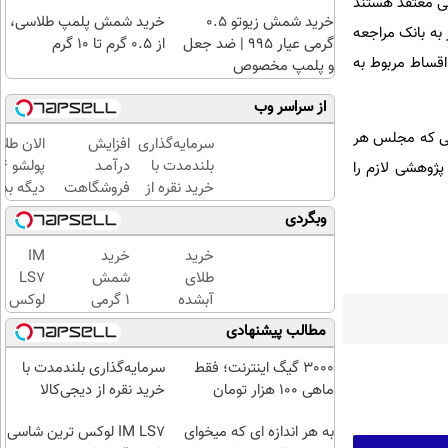
خی معتقد هستند
خرید شمش زیوتو ۰.۵
خرید شمش پلمپ طلاسی،
 به بانک مراجعه
گرمی عیار ۹۹۵ | ضد جعل
از ۰.۵ گرم تا ۱۰ گرم
اقساط مربوط به
و پلمپ مخصوص
از سراسر وب
و از آنجایی که مجلس هر
سرمایه‌گذاری
افزایش
الان طلا
بلندمدت با
درآمـد
پژوهشی لازم را
خرید نقره از
فروشگاهت
دیگه بده
دیجی‌کالا
رو تضمین
سرمایه‌گ
وبگردی
کن «
طلا با ا
فروشگاهت
بی‌بهره
خرید
خرید
IM
رو ثبت کن
طلای
شمش
LS7
»
آبشده
1 گرمی
لوکس
حتی با
از
ترین
مطالب پیشنهادی
۱۰۰هزارتومان
طلاسی
شاسی
بلند
3000 گیگ اینترنت؛ فقط
سرمایه‌گذاری بلندمدت با
برقی
ماهی 100 هزار تومان
خرید نقره از دیجی‌کالا
ایران
به هر اندازه ای که میخوای
IM LS7 لوکس ترین شاسی