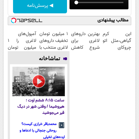
◀ پرسش‌نامه
مطالب پیشنهادی
این کرم
بهترین داروهای
۱ میلیون تومان
آمپول‌های
گیاهی،مثل اتو
لاغری برای
تخفیف داروهای
لاغری را ۱
چروکای
شروع کاهش
لاغری منتخب با
میلیون تومان
پوستتوصاف
وزن، ارسال از
ارسال از
ارزان‌تر از
تماشاخانه
میکنه!50%تخفیف
داروخانه های
داروخانه
همه‌جا بخر!
نزدیکت!
نزدیکت
ساعت ۸:۱۵ ششم اوت ؛
هیروشیما / وقتی شهر در دیگ
قیر می‌جوشید
محمدباقر خرازی کیست؟
روحانی جنجالی با ادعاها و
ایده‌های تخیلی