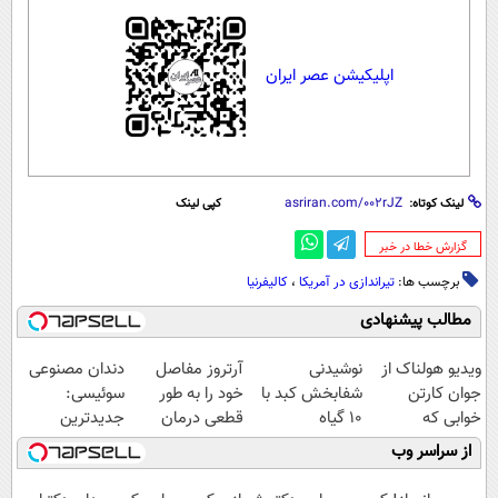
اپلیکیشن عصر ایران
لینک کوتاه:
کپی لینک
‌گزارش خطا در خبر
برچسب ها:
تیراندازی در آمریکا
،
کالیفرنیا
مطالب پیشنهادی
ویدیو هولناک از
نوشیدنی
آرتروز مفاصل
دندان مصنوعی
جوان کارتن
شفابخش کبد با
خود را به طور
سوئیسی:
خوابی که
10 گیاه
قطعی درمان
جدیدترین
میلیاردر شد.
موثر(تخفیف تا
کنید!
فناوری اروپا،
از سراسر وب
آموزش رایگان
امشب)
◗پرسش‌نامه◖
سبک و مقاوم |
پرداخت قسطی