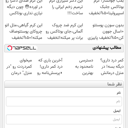
بمب جوانساز! کرم
این دکتر شیرازی کرم
این کرم صدای دکترا رو
بوتاکس جلبک
ترمیم زخم ایرانی را
در اورده😳 چون دیگه
اسپیرولینا50%تخفیف
ساخت!!!
نیازی نداری بوتاکس
کنی!!!
بدون سوزن پوستتو
این کرم ضد چروک
این کرم گیاهی،مثل اتو
10سال جوون
آلمانی،جای بوتاکس رو
چروکای پوستتوصاف
کن50%تخفیف پاییزی
برات پر میکنه!تخفیف
میکنه!50%تخفیف
تا امشب
مطالب پیشنهادی
کمر درد داری؟
دسترسی
آخرین باری که
میخوای
دیگه بسه! در
نامحدود به
درد کمر داری!
کمردردت رو "در
منزل درمانش
بهترین
◗پرسش‌نامه رو
منزل" درمان
کن
آموزش‌ها تا روز
پر کن◖
کنی؟ (◂فیلم +
نظر شما
(◀پرسش‌نامه)
کنکور
◂پرسش‌نامه)
نام
ایمیل