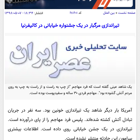
سیاسی
اقتصاد
صفحه نخست
»
بین الملل
کد
۶۸۱۶۰۱
انتشار:
۱۸:۳۴ - ۰۷-۰۵-۱۳۹۸
جامعه
اقتصادی
تیراندازی مرگبار در یک جشنواره خیابانی در کالیفرنیا
ورزشی
اجتماعی
خودرو
بین الملل
حوادث
فرهنگ و هنر
سیاست خارجی
سلامت
علم و دانش
یک برش دانایی
قرآن
فناوری و It
محیط زیست
گوناگون
یک شاهد عینی گفته است که فرد مهاجم "از چپ به راست و از راست به چپ به روی
علمی
سفر و تفریح
مردم آتش گشوده بود". مهاجم فردی ۳۰ ساله و سفیدپوست بوده است.
فیلم
سرگرمی
اخبار کریپتو
عصر ایران 2
اقتصاد
باشگاه مغز
آمریکا بار دیگر شاهد یک تیراندازی خونین بود. سه نفر در جریان
آموزش زبان
خواندنی ها و دیدنی ها
تبادل آتش کشته شده‌اند. پلیس فرد مهاجم را از پای درآورده است.
ورزش
مجله تصویری سلاح
تیراندازی در یک جشن خیابانی روی داده است. اطلاعات بیشتری
داستان کوتاه
سیاست
پیرامون این حادثه منتشر نشده است.