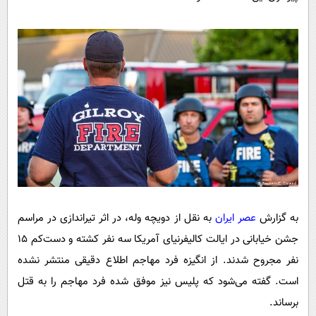
پیامک
سرگرمی
روانشناسی
فناوری
آشپزی
گوناگون
دانلود
حوادث
محیط زیست
سلامت
فرهنگی
بین الملل
اجتماعی
به گزارش
عصر ایران
به نقل از دویچه وله، در اثر تیراندازی در مراسم
جشن خیابانی در ایالت کالیفرنیای آمریکا سه نفر کشته و دست‌کم ۱۵
حیات وحش
نفر مجروح شدند. از انگیزه فرد مهاجم اطلاع دقیقی منتشر نشده
سیاست خارجی
است. گفته می‌شود که پلیس نیز موفق شده فرد مهاجم را به قتل
برساند.