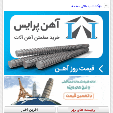
ساخت!!!
اطرافت، ارسال
فناوری اروپا،
ویزیت
بازگشت به بالای صفحه
فوری همراه با
سبک و مقاوم |
رایگان+پرداخت
پک یخ!
پرداخت قسطی
اقساطی😍
پربیننده های روز
آخرین اخبار