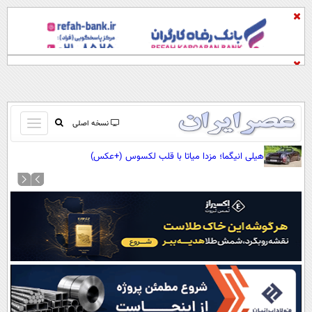
باز
نسخه اصلی
و
صفحه اول
هیلی انیگما؛ مزدا میاتا با قلب لکسوس (+عکس)
بسته
تماس با ما
کردن
آرشیو
منو
جستجو
نظرسنجی
آب و هوا
اوقات شرعی
پیوند ها
سواد زندگی