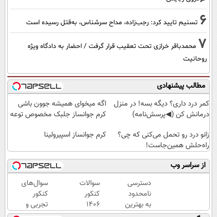
6
تسنیم تایید کرد: رجب‌زاده، مداح سرشناس، به‌قتل رسیده است
7
محمدباقر خرازی تحت تعقیب قرار گرفت / احضار به دادگاه ویژه
روحانیت
مطالب پیشنهادی
کمر درد داری؟ دیگه بسه! در منزل
اگه میخوای همیشه جوون باشی
درمانش کن (◀پرسش‌نامه)
کرم جوانساز جلبک مخصوص توعه
زانو درد رو تحمل می‌کنی که چی؟
کرم جوانساز اسپیرولینا
راه‌حلش همین‌جاست!
از سراسر وب
دسترسی
سوالات
سوال‌های
نامحدود
کنکور
کنکور
به بهترین
1406
تجربی و
آموزش‌ها
همه
ریاضی در