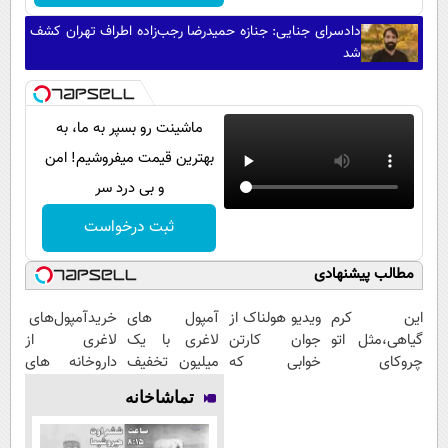
دادسرای جنایی: جنازه حمیدرضا رجب‌زاده اطراف تهران کشف
شد
ماشینت رو بسپر به ما، به
بهترین قیمت میفروشیم! امن
و بی درد سر
ثبت درخواست
مطالب پیشنهادی
این کرم
ویدیو هولناک از
آمپول های
خریدآمپول‌های
گیاهی،مثل اتو
جوان کارتن
لاغری با یک
لاغری از
چروکای
خوابی که
میلیون تخفیف
داروخانه های
پوستتوصاف
میلیاردر شد.
| ارسال از
اطرافت، ارسال
تماشاخانه
میکنه!50%تخفیف
آموزش رایگان
داروخانه های
فوری همراه با
معتبر
پک یخ!