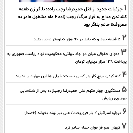
1
جزئیات جدید از قتل حمیدرضا رجب زاده: بلاگر زن طعمه
کشاندن مداح به قرار مرگ/ رجب زاده 6 ماه مشغول «امر به
معروف» خانم بلاگر بود
2
۵ قطعه خودرو که باید در ۹۶ هزار کیلومتر عوض کنید
3
دعوای حقوقی میان دو نهاد دولتی؛ محکومیت نهاد ریاست‌جمهوری به
پرداخت ۱۳۸ هزار میلیارد تومان
4
کته کردن برنج کار هر کسی نیست؛ خیلی ها این مهارت را ندارند
5
دستگیری چهار متهم قتل حمیدرضا رجب‌زاده پس از شناسایی
خودروی ربایش
6
دروازه اسرائیل ۲ بار فروریخت/ علی بیرانوند بخواند (+صدا)
7
کیهان هم فراخوان حمله صادر کرد