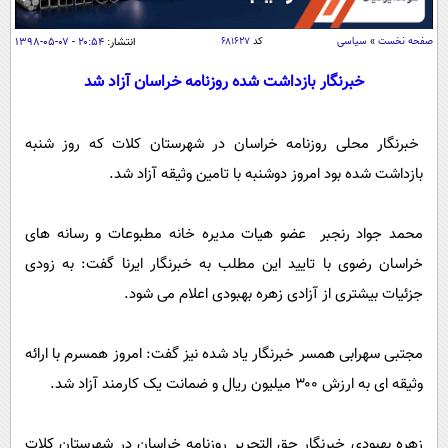
سیاسی
اقتصاد
صفحه نخست
»
سیاسی
کد
۶۸۱۶۲۷
انتشار:
۲۰:۵۴ - ۰۷-۰۵-۱۳۹۸
جامعه
اقتصادی
خبرنگار بازداشت شده روزنامه خراسان آزاد شد
ورزشی
اجتماعی
خودرو
خبرنگار محلی روزنامه خراسان در شهرستان کلات که روز شنبه
بین الملل
حوادث
بازداشت شده بود امروز دوشنبه با تامین وثیقه آزاد شد.
فرهنگ و هنر
سیاست خارجی
سلامت
علم و دانش
یک برش دانایی
محمد جواد رنجبر عضو هیات مدیره خانه مطبوعات و رسانه های
قرآن
فناوری و It
محیط زیست
خراسان رضوی با تایید این مطلب به خبرنگار ایرنا گفت: به زودی
گوناگون
علمی
جزئیات بیشتری از آزادی زهره بهبودی اعلام می شود.
سفر و تفریح
فیلم
سرگرمی
اخبار کریپتو
عصر ایران 2
اقتصاد
باشگاه مغز
مجتبی سهرابی همسر خبرنگار یاد شده نیز گفت: امروز همسرم با ارائه
آموزش زبان
خواندنی ها و دیدنی ها
وثیقه ای به ارزش ۳۰۰ میلیون ریال و ضمانت یک کارمند آزاد شد.
ورزش
مجله تصویری سلاح
داستان کوتاه
سیاست
زهره بهبودی خبرنگار حق التحریر روزنامه خراسان در شهرستان کلات