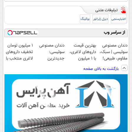
اعتبارسنجی
دیزل ژنراتور
بوکینگ
از سراسر وب
دندان مصنوعی
بهترین قیمت
دندان مصنوعی
۱ میلیون تومان
سوئیسی | سبک،
داروهای لاغری،
سوئیسی:
تخفیف داروهای
مقاوم، طبیعی!
با ۱ میلیون
جدیدترین
لاغری منتخب با
ویزیت
تخفیف و ارسال
فناوری اروپا،
ارسال از
بازگشت به بالای صفحه
رایگان+پرداخت
از داروخانه‌
سبک و مقاوم |
داروخانه نزدیکت
اقساطی😍
پرداخت قسطی