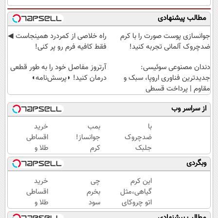
مطالب پیشنهادی
جوانسازی پوست صورت را با کرم
‌راه خلاصی از کمردرد همینجاست ◀
ضدچروک آلمانی تجربه کنید!
فقط کافیه فرم رو پر کنی!
دندان مصنوعی سوئیسی:
آرتروز مفاصل خود را به طور قطعی
جدیدترین فناوری اروپا، سبک و
درمان کنید! ◗پرسش‌نامه◖
مقاوم | پرداخت قسطی
از سراسر وب
با
بمب
خرید
ضدچروک
جوانساز!
اقساطی
جلبک
کرم
طلا و
اسپیرولینا
بوتاکس
گوشی
وبگردی
جوان شو!
جلبک
فقط با
خرید با
اسپیرولینا50%تخفیف
یک برگ
این کرم
چی
خرید
تخفیف
چک
گیاهی،مثل
بخرم
اقساطی
ویژه
صیادی
اتو چروکای
سود
طلا و
پوستتوصاف
کنم ؟؟
گوشی
مطالب پیشنهادی