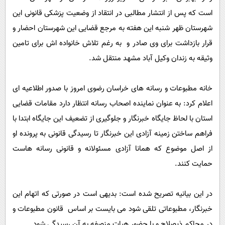
پیامک
سرگرمی
است که پس از انتشار مطالبی در انتقاد از وضعیت پزشکی قانونی این
روانشناسی
فناوری
شهرستان ظهر شنبه این هفته به مرجع قضایی این شهرستان احضار و
آشپزی
قرار بازداشت برای وی صادر و به رغم تلاش خانواده اش برای تامین
گوناگون
وثیقه به زندان وکیل آباد مشهد منتقل شد.
دانلود
حوادث
محیط زیست
خانه مطبوعات و رسانه های خراسان رضوی امروز با صدور اطلاعیه ای
سلامت
اعلام کرد: به عنوان نماینده اصحاب رسانه انتظار دارد مقامات قضایی
فرهنگی
استان با لحاظ جایگاه خبرنگار و جلوگیری از تضعیف این جایگاه ابتدا با
فراهم ساختن زمینه آزادی این خبرنگار تا رسیدگی قانونی به پرونده او
بین الملل
از اصل موضوع که همانا آزادی مسئولانه و قانونی رسانه هاست
اجتماعی
حمایت کنند.
حیات وحش
سیاست خارجی
در این بیانیه تصریح شده است: بدیهی است در صورتی که اتهام این
خبرنگار، مطبوعاتی تلقی شود می بایست بر اساس قانون مطبوعات و
در محاکم ذیصلاح و با حضور هیات منصفه به آن رسیدگی شود.