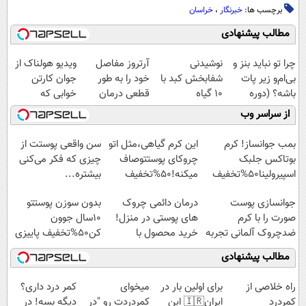
برچسب ها:
خبرنگار
،
خراسان
مطالب پیشنهادی
چرا تو نباید بنز و
نوشیدنی
آرتروز مفاصل
ویدیو هولناک از
بی‌ام‌و زیر پات
شفابخش کبد با
خود را به طور
جوان کارتن
باشه؟ (دوره
10 گیاه
قطعی درمان
خوابی که
رایگان درآمد
موثر(تخفیف تا
کنید!
میلیاردر شد.
از سراسر وب
میلیاردی)
امشب)
◗پرسش‌نامه◖
آموزش رایگان
بمب جوانساز! کرم
این کرم گیاهی،مثل اتو
سن واقعی پوستت از
بوتاکس جلبک
چروکای پوستتوصاف
چیزی که فکر می‌کنی
اسپیرولینا50%تخفیف
میکنه!50%تخفیف
بیشتره...
جوانسازی پوست
درمان دائمی چروک
بدون سوزن پوستتو
صورت را با کرم
های پوستی در منزل!
10سال جوون
ضدچروک آلمانی تجربه
خرید محصول با
کن50%تخفیف پاییزی
کنید!
تخفیف
مطالب پیشنهادی
‌راه خلاصی از
برای اولین بار در
میخوای
کمر درد داری؟
کمردرد
ایران🇮🇷 این
کمردردت رو "در
دیگه بسه! در