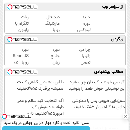
از سراسر وب
خرید
دیجیتال
ربات
دوره
مارکتینگ
تلگرام با
لینوکس
رو با
پایتون
+ 90
نصف
بساز |
وبگردی
دوره با
قیمت
۵۰٪
50%
یاد بگیر؛
تخفیف
چرا درد
دوره
دوره
تخفیف
ثبت نام
دوره‌های
زانو را
جامع
ReactJS
|
دوره در
برنامه
تحمل
زبان
رو با ۵۰٪
آکادمی
سبزلرن
نویسی
می‌کنی؟
سی
تخفیف
مطالب پیشنهادی
برنامه
سبزلرن
خیلی
شارپ با
بخر |
نویسی
ساده
۵۰٪
آکادمی
اگر نمی خواهید کبدتان چرب شود
با این نوشیدنی گیاهی کبدت
سبزلرن
درمنزل
تخفیف
سبزلرن
این نوشیدنی خوش طعم را بنوشید
همیشه پرقدرته55%تخفیف
درمانش
|
کن
سم‌زدایی طبیعی بدن با دمنوشی
یادگیری
اگه انتخابت کبد سالم و عمر
حاوی 10 گیاه موثر ۵۵٪ تخفیف
حرفه‌ای
طولانیه دمنوش کبد
امروز55%تخفیف داره
برنامه
نویسی
مس، نقره، نفت و گاز؛ چهار دارایی جهانی در یک سبد
صفحه اول
فیلم
عصر ایران۲
درباره عصرایران
تماس با ما
آرشیو
جستجو