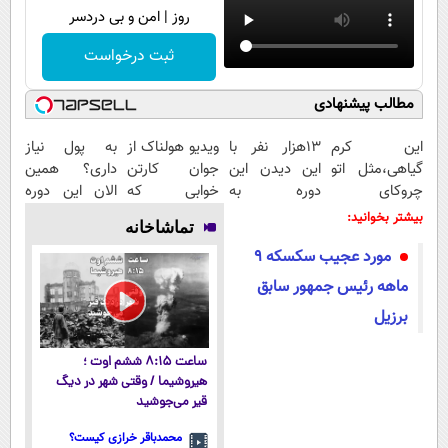
روز | امن و بی دردسر
ثبت درخواست
مطالب پیشنهادی
این کرم
13هزار نفر با
ویدیو هولناک از
به پول نیاز
گیاهی،مثل اتو
این دیدن این
جوان کارتن
داری؟ همین
چروکای
دوره به
خوابی که
الان این دوره
پوستتوصاف
آرزوهاشون
میلیاردر شد.
رایگان رو شرکت
بیشتر بخوانید:
تماشاخانه
میکنه!50%تخفیف
رسیدن |
آموزش رایگان
کن تا دیر
مورد عجیب سکسکه ۹
ثبت‌‌نام رایگان
نشده!
ماهه رئیس جمهور سابق
برزیل
ساعت ۸:۱۵ ششم اوت ؛
هیروشیما / وقتی شهر در دیگ
قیر می‌جوشید
محمدباقر خرازی کیست؟