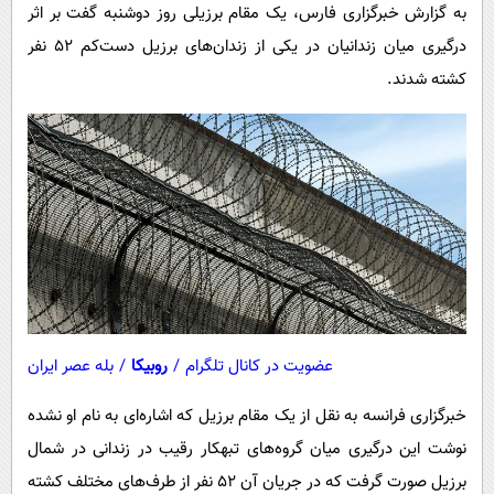
پیامک
به گزارش خبرگزاری فارس، یک مقام برزیلی روز دوشنبه گفت بر اثر
سرگرمی
درگیری میان زندانیان در یکی از زندان‌های برزیل دست‌کم ۵۲ نفر
روانشناسی
فناوری
کشته شدند.
آشپزی
گوناگون
دانلود
حوادث
محیط زیست
سلامت
فرهنگی
بین الملل
اجتماعی
عضویت در کانال تلگرام
/
روبیکا
/
بله عصر ایران
حیات وحش
خبرگزاری فرانسه به نقل از یک مقام برزیل که اشاره‌ای به نام او نشده
سیاست خارجی
نوشت این درگیری میان گروه‌های تبهکار رقیب در زندانی در شمال
برزیل صورت گرفت که در جریان آن ۵۲ نفر از طرف‌های مختلف کشته