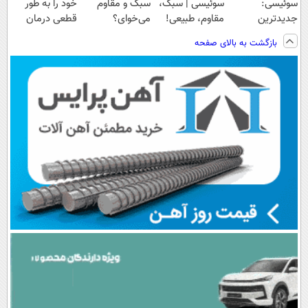
سوئیسی:
سوئیسی | سبک،
سبک و مقاوم
خود را به طور
جدیدترین
مقاوم، طبیعی!
می‌خوای؟
قطعی درمان
فناوری اروپا،
ویزیت
پرداخت اقساطی
کنید!
بازگشت به بالای صفحه
سبک و مقاوم |
رایگان+پرداخت
هم داریم!😍 |
◗پرسش‌نامه◖
پرداخت قسطی
اقساطی😍
📍تهران