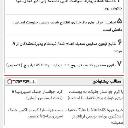
خمسه: همه بازیگرها شیطنت هایی داشتند ولی اکبر عبدی، مرد
خانواده بود
5
ابطحی: حرف های باقرخرازی، افتتاح شعبه رسمی حکومت اسلامی
داعش است
6
نتایج آزمون مدارس سمپاد اعلام شد/ ثبت‌نام پذیرفته‌شدگان از ۱۹
مرداد
7
بانوی معماری که به بتن روح داد؛ درباره سوتلانا کانا رادویچ (+تصاویر)
مطالب پیشنهادی
با کرم جوانساز جلبک، به پوستت،
کرم جوانساز جلبک اسپیرولینا🔥
انرژی دوباره بده(تخفیف تا امشب)
(تحت لیسانس آلمان)
خرید دوره NodeJS با ۵۰% تخفیف
بمب جوانساز! کرم بوتاکس جلبک
| یادگیری برنامه نویسی ارزانتر از
اسپیرولینا50%تخفیف
همیشه