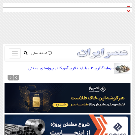
باز
نسخه اصلی
و
صفحه اول
سرمایه‌گذاری ۳ میلیارد دلاری آمریکا در پروژه‌های معدنی
بسته
تماس با ما
کردن
آرشیو
منو
جستجو
نظرسنجی
آب و هوا
اوقات شرعی
پیوند ها
سواد زندگی