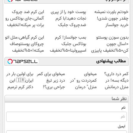
آموزش رایگان
امشب)
میلیاردی)
◗پرسش‌نامه◖
خودتم باورت نمیشه
پوست خود را از پیری
این کرم ضد چروک
چقدر جوون شدی!
نجات دهید!با کرم
آلمانی،جای بوتاکس رو
خرید جوانساز
ضدچروک جلبک
برات پر میکنه!تخفیف
اسپیرولینا با تخفیف
تا امشب
بدون سوزن پوستتو
بمب جوانساز! کرم
این کرم گیاهی،مثل اتو
ویژه
10سال جوون
بوتاکس جلبک
چروکای پوستتوصاف
کن50%تخفیف پاییزی
اسپیرولینا50%تخفیف
میکنه!50%تخفیف
مطالب پیشنهادی
کمر درد داری؟
میخوای
میخوای برای کمر
برای اولین بار در
دیگه بسه! در
کمردردت رو "در
درد زیر تیغ
ایران🇮🇷 این
منزل درمانش
منزل" درمان
جراحی بری؟!
دکتر کرم ترمیم
کن
کنی؟ (◂فیلم +
◗پرسش‌نامه رو
کننده 23 روزه
نظر شما
(◀پرسش‌نامه)
◂پرسش‌نامه)
پر کن◖
ساخت!
نام
ایمیل