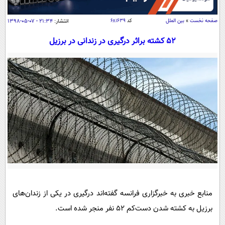
سیاسی
اقتصاد
صفحه نخست
»
بین الملل
کد
۶۸۱۶۳۹
انتشار:
۲۱:۳۴ - ۰۷-۰۵-۱۳۹۸
جامعه
اقتصادی
52 کشته براثر درگیری در زندانی در برزیل
ورزشی
اجتماعی
خودرو
بین الملل
حوادث
فرهنگ و هنر
سیاست خارجی
سلامت
علم و دانش
یک برش دانایی
قرآن
فناوری و It
محیط زیست
گوناگون
علمی
سفر و تفریح
فیلم
سرگرمی
اخبار کریپتو
عصر ایران 2
اقتصاد
باشگاه مغز
آموزش زبان
خواندنی ها و دیدنی ها
منابع خبری به خبرگزاری فرانسه گفته‌اند درگیری در یکی از زندان‌های
ورزش
مجله تصویری سلاح
برزیل به کشته شدن دست‌کم ۵۲ نفر منجر شده است.
داستان کوتاه
سیاست