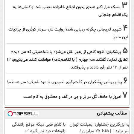
3
سنگ مزار اکبر عبدی بدون اطلاع خانواده نصب شد؛ واکنش‌ها به
یک اقدام جنجالی
4
شهید لاریجانی چگونه ردیابی شد؟ روایت تازه سردار کوثری از جزئیات
این ماجرا
5
پزشکیان‌: آنچه گاهی از رهبر نقل می‌شود با شخصیتی که من دیدم
تطابق ندارد/ گفتند سه چهارم ( با تفاهم‌نامه) موافقت کنند می‌پذیرم، 12
نفر از 13 نفر رأی دادند و پذیرفتند
6
پیام روشن پزشکیان در گفت‌و‌گوی تصویری با مرد نامرئی: من هستم!
7
امروز با حافظ: گُل در بَر و مِی در کَف و معشوق به کام است
مطالب پیشنهادی
به بزرگترین جشنواره ایمپلنت تهران
با کلاچ طبی دیگه موقع رانندگی
سر بزنید ! | فقط ۲۵ میلیون !
زانوهات درد نمی‌گیره ✅