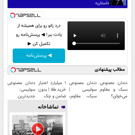
داستان»
درد زانو رو برای همیشه از
یادت ببر! ◀ پرسش‌نامه رو
تکمیل کن ▶
◀ پرسش‌نامه
مطالب پیشنهادی
دندان مصنوعی
دندان مصنوعی
۱ میلیارد اعتبار
دندان مصنوعی
سبک و مقاوم
سوئیسی |
خرید طلا | بدون
سوئیسی:
می‌خوای؟
سبک، مقاوم،
ضامن و چک
جدیدترین
پرداخت
طبیعی! ویزیت
فناوری اروپا،
تماشاخانه
اقساطی هم
رایگان+پرداخت
سبک و مقاوم |
داریم!😍 | 📍
اقساطی😍
پرداخت قسطی
تهران