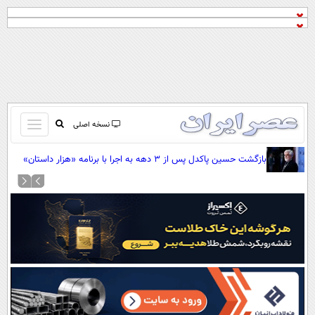
باز
نسخه اصلی
و
صفحه اول
بازگشت حسین پاکدل پس از ۳ دهه به اجرا با برنامه «هزار داستان»
بسته
تماس با ما
کردن
آرشیو
منو
جستجو
نظرسنجی
آب و هوا
اوقات شرعی
پیوند ها
سواد زندگی