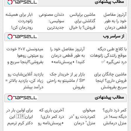
مطالب پیشنهادی
آرتروز مفاصل
ماشین برلیانس
دندان مصنوعی
1بار برای همیشه
خود را به طور
گذاشتی برای
سوئیسی:
زانودردت
قطعی درمان
فروش؟ با خیال
جدیدترین
رودرمان کن!
کنید!
راحت بفروش
فناوری اروپا،
(تکنولوژی آلمان)
از سراسر وب
◗پرسش‌نامه◖
سبک و مقاوم |
◂پرسشنامه▸
پرداخت قسطی
با کلاچ طبی دیگه
آرتروز مفاصل خود را
میدونستی 207 خودت
موقع رانندگی زانوهات
به طور قطعی درمان
رو میتونی روهوا
درد نمی‌گیره ✅
کنید! ◗پرسش‌نامه◖
بفروشی؟اینجا سریع و
راحت بفروش
ماشین چانگان برای
بازار پر از خریدار جک
بازدید آنلاین‌شاپت رو
فروش داری؟ اینجا
S3 / ماشینتو به راحتی
زیاد کن، بازدید بالاتر =
سریع بفروشش
بفروش
درآمد بیشتر
مطالب پیشنهادی
کمر درد داری؟
میخوای
آخرین باری که
برای اولین بار در
دیگه بسه! در
کمردردت رو "در
درد کمر داری!
ایران🇮🇷 این
منزل درمانش
منزل" درمان
◗پرسش‌نامه رو
دکتر کرم ترمیم
کن
کنی؟ (◂فیلم +
پر کن◖
کننده 23 روزه