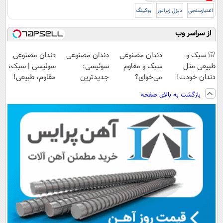
اعتبارسنجی
دیزل ژنراتور
بوکینگ
از سراسر وب
🦷 سبک و
دندان مصنوعی
دندان مصنوعی
دندان مصنوعی
طبیعی مثل
سبک و مقاوم
سوئیسی:
سوئیسی | سبک،
دندان خودت!
می‌خوای؟
جدیدترین
مقاوم، طبیعی!
نصب آسان و
پرداخت اقساطی
فناوری اروپا،
ویزیت
بازگشت به بالای صفحه
پرداخت اقساطی
هم داریم!😍 |
سبک و مقاوم |
رایگان+پرداخت
💳 📍 تهران
📍تهران
پرداخت قسطی
اقساطی😍