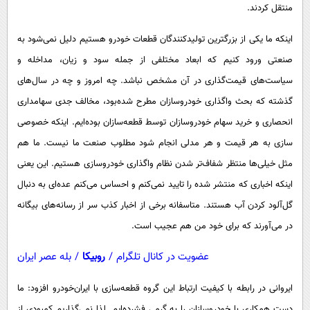
پیامک
منتقل کردند.
سرگرمی
روانشناسی
فناوری
اینکه ما یکی از بزرگترین تولیدکنندگان قطعات خودرو هستیم دلیل نمی‌شود به
آشپزی
گوناگون
صنعتی ورود کنیم که ابعاد مختلفی از جمله سود و زیان، مداخله و
سیاست‌های قیمت‌گذاری در آن مشخص نباشد. چه امروز و چه در سال‌های
دانلود
حوادث
گذشته که بحث واگذاری خودروسازان مطرح شده‌بود، مخالف جدی سهامداری
محیط زیست
انحصاری و خرید سهام خودروسازان توسط قطعه‌سازان بوده‌ایم. اینکه خصوصی
سلامت
سازی به هر قیمت و هر مدلی انجام شود مطلوب صنعت ما نیست. ما هم
فرهنگی
مثل خیلی‌ها منتظر شفاف‌تر شدن نظام واگذاری خودروسازی هستیم. این یعنی
اینکه اخباری که منتشر شده را تایید نمی‌کنم و احساس می‌کنم عده‌ای به دنبال
بین الملل
گل‌آلود کردن آب هستند. متاسفانه برخی از اخبار کذب سر از رسانه‌های بیگانه
اجتماعی
در می‌آورند که برای خود من هم عجیب است.
حیات وحش
عضویت در کانال تلگرام
/
روبیکا
/
بله عصر ایران
سیاست خارجی
ایروانی در رابطه با کیفیت ارتباط این گروه قطعه‌سازی با ایران‌خودرو افزود: ما
دست همکاری با خودروسازان را به گرمی فشرده‌ایم. لذا نمی‌گذاریم کمبودی از