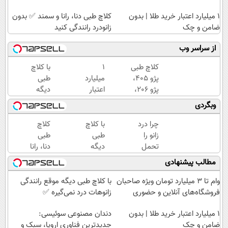
۱ میلیارد اعتبار خرید طلا | بدون
کلاچ طبی دنا، رانا و سمند ✅ بدون
ضامن و چک
زانودرد رانندگی کنید
از سراسر وب
کلاچ طبی
۱
با کلاچ
پژو 405،
میلیارد
طبی
پژو 206،
اعتبار
دیگه
پژو 207 و
خرید
موقع
وبگردی
پژو پارس
طلا |
رانندگی
✅
بدون
زانوهات
چرا درد
با کلاچ
کلاچ
خداحافظی
ضامن
درد
زانو را
طبی
طبی
با زانودرد
و چک
نمی‌گیره
تحمل
دیگه
دنا، رانا
✅
می‌کنی؟
موقع
و سمند
مطالب پیشنهادی
خیلی
رانندگی
✅
ساده
زانوهات
بدون
وام تا ۳ میلیارد تومان ویژه صاحبان
با کلاچ طبی دیگه موقع رانندگی
درمنزل
درد
زانودرد
فروشگاه‌های آنلاین و حضوری
زانوهات درد نمی‌گیره ✅
درمانش
نمی‌گیره
رانندگی
کن
۱ میلیارد اعتبار خرید طلا | بدون
✅
دندان مصنوعی سوئیسی:
کنید
ضامن و چک
جدیدترین فناوری اروپا، سبک و