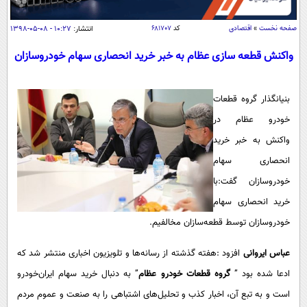
سیاسی
اقتصاد
صفحه نخست
»
اقتصادی
کد
۶۸۱۷۰۷
انتشار:
۱۰:۲۷ - ۰۸-۰۵-۱۳۹۸
جامعه
اقتصادی
واکنش قطعه سازی عظام به خبر خرید انحصاری سهام خودروسازان
ورزشی
اجتماعی
خودرو
بین الملل
بنیانگذار گروه قطعات
حوادث
خودرو عظام در
فرهنگ و هنر
سیاست خارجی
سلامت
واکنش به خبر خرید
علم و دانش
یک برش دانایی
انحصاری سهام
قرآن
فناوری و It
محیط زیست
خودروسازان گفت:با
گوناگون
علمی
خرید انحصاری سهام
سفر و تفریح
فیلم
سرگرمی
اخبار کریپتو
خودروسازان توسط قطعه‌سازان مخالفیم.
عصر ایران 2
اقتصاد
باشگاه مغز
عباس ایروانی
افزود :هفته گذشته از رسانه‌ها و تلویزیون اخباری منتشر شد که
آموزش زبان
خواندنی ها و دیدنی ها
ورزش
مجله تصویری سلاح
ادعا شده بود ”
گروه قطعات خودرو عظام
” به دنبال خرید سهام ایران‌خودرو
داستان کوتاه
سیاست
است و به تبع آن، اخبار کذب و تحلیل‌های اشتباهی را به صنعت و عموم‌ مردم