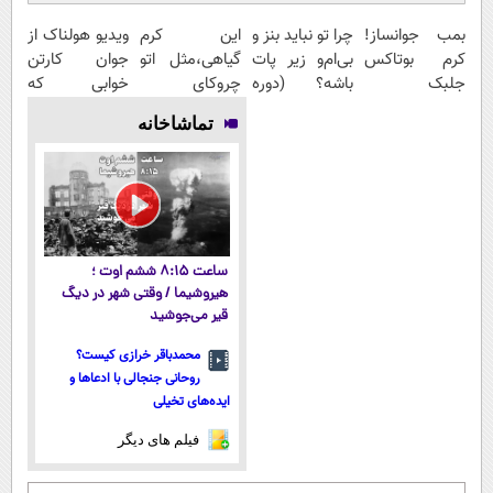
بمب جوانساز!
چرا تو نباید بنز و
این کرم
ویدیو هولناک از
کرم بوتاکس
بی‌ام‌و زیر پات
گیاهی،مثل اتو
جوان کارتن
جلبک
باشه؟ (دوره
چروکای
خوابی که
اسپیرولینا50%تخفیف
رایگان درآمد
پوستتوصاف
میلیاردر شد.
تماشاخانه
میلیاردی)
میکنه!50%تخفیف
آموزش رایگان
ساعت ۸:۱۵ ششم اوت ؛
هیروشیما / وقتی شهر در دیگ
قیر می‌جوشید
محمدباقر خرازی کیست؟
روحانی جنجالی با ادعاها و
ایده‌های تخیلی
فیلم های دیگر