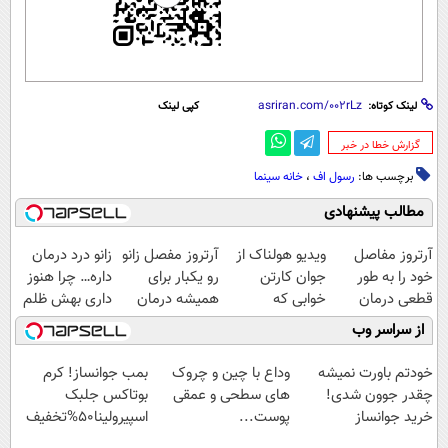
لینک کوتاه:
کپی لینک
‌گزارش خطا در خبر
برچسب ها:
رسول اف
،
خانه سینما
مطالب پیشنهادی
آرتروز مفاصل
ویدیو هولناک از
آرتروز مفصل زانو
زانو درد درمان
خود را به طور
جوان کارتن
رو یکبار برای
داره… چرا هنوز
قطعی درمان
خوابی که
همیشه درمان
داری بهش ظلم
کنید!
میلیاردر شد.
کن!
می‌کنی؟
از سراسر وب
◗پرسش‌نامه◖
آموزش رایگان
◗پرسش‌نامه◖
خودتم باورت نمیشه
وداع با چین و چروک
بمب جوانساز! کرم
چقدر جوون شدی!
های سطحی و عمقی
بوتاکس جلبک
خرید جوانساز
پوست...
اسپیرولینا50%تخفیف
اسپیرولینا با تخفیف