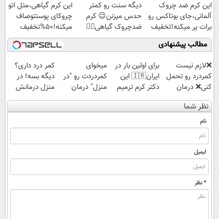
این کرم ضد چروک
دیگه سنت رو کمتر
این کرم گیاهی،مثل اتو
ویژه
آلمانی،جای بوتاکس رو
حدس میزنن😉 کرم
چروکای پوستتوصاف
برات پر میکنه!تخفیف
ضدچروک گیاهی👈🏻
میکنه!50%تخفیف
تا امشب
45%تخفیف
مطالب پیشنهادی
❌لازم نیست
برای اولین بار در
میخوای
کمر درد داری؟
کمردرد رو تحمل
ایران🇮🇷 این
کمردردت رو "در
دیگه بسه! در
کنی❌ درمان
دکتر کرم ترمیم
منزل" درمان
منزل درمانش
بدون جراحی و
کننده 23 روزه
کنی؟ (◂فیلم +
کن
نظر شما
قرص
ساخت!
◂پرسش‌نامه)
(◀پرسش‌نامه)
(پرسشنامه)
نام
ایمیل
* نظر