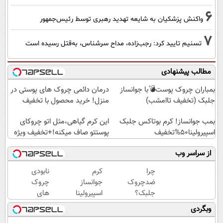
6
واکنش پزشکیان به شایعه تهدید رهبری توسط رئیس‌جمهور
7
تسنیم تایید کرد: رجب‌زاده، مداح سرشناس، به‌قتل رسیده است
مطالب پیشنهادی
بمباران چروک پوست💣با جوانساز
درمان دائمی چروک های پوستی در
جلبک (تخفیف تاامشب)
منزل! خرید محصول با تخفیف
بمب جوانساز! کرم بوتاکس جلبک
این کرم گیاهی،مثل اتو چروکای
اسپیرولینا50%تخفیف
پوستتو صاف میکنه!+تخفیف ویژه
از سراسر وب
چرا
کرم
نابودی
ضدچروک
جوانساز
چروک
جلبک؟
اسپیرولینا
های
چون
سطحی
وبگردی
بدون
و عمقی