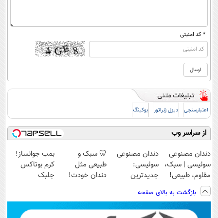
* کد امنیتی
اعتبارسنجی
دیزل ژنراتور
بوکینگ
از سراسر وب
دندان مصنوعی
دندان مصنوعی
🦷 سبک و
بمب جوانساز!
سوئیسی | سبک،
سوئیسی:
طبیعی مثل
کرم بوتاکس
مقاوم، طبیعی!
جدیدترین
دندان خودت!
جلبک
ویزیت
فناوری اروپا،
نصب آسان و
اسپیرولینا50%تخفیف
بازگشت به بالای صفحه
رایگان+پرداخت
سبک و مقاوم |
پرداخت اقساطی
اقساطی😍
پرداخت قسطی
💳 📍 تهران