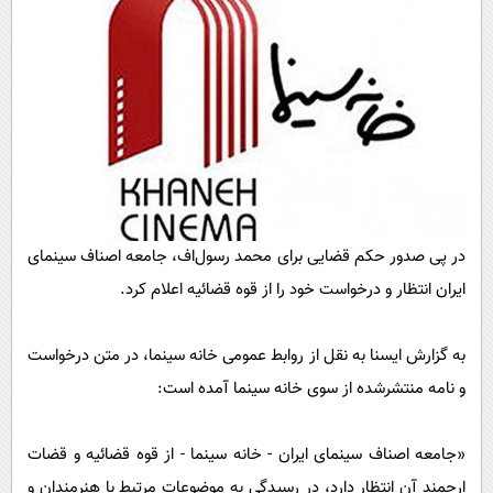
پیامک
سرگرمی
روانشناسی
فناوری
آشپزی
گوناگون
دانلود
حوادث
محیط زیست
سلامت
در پی صدور حکم قضایی برای محمد رسول‌اف، جامعه اصناف سینمای
فرهنگی
ایران انتظار و درخواست خود را از قوه قضائیه اعلام کرد.
بین الملل
اجتماعی
به گزارش ایسنا به نقل از روابط عمومی خانه سینما، در متن درخواست
حیات وحش
و نامه منتشرشده از سوی خانه سینما آمده است:
سیاست خارجی
«جامعه اصناف سینمای ایران - خانه سینما - از قوه قضائیه و قضات
ارجمند آن انتظار دارد، در رسیدگی به موضوعات مرتبط با هنرمندان و