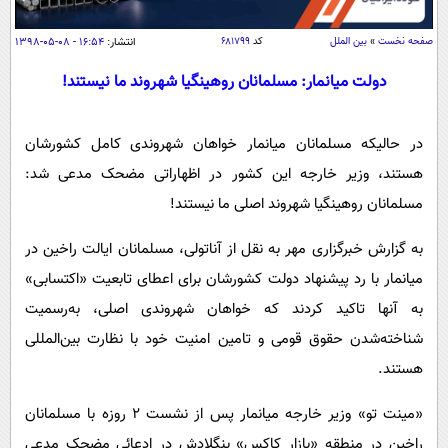
سیاسی
اقتصاد
صفحه نخست
»
بین الملل
کد
۶۸۱۷۹۹
انتشار:
۱۶:۵۴ - ۰۸-۰۵-۱۳۹۸
جامعه
اقتصادی
دولت میانمار: مسلمانان روهینگیا شهروند ما نیستند!
ورزشی
اجتماعی
خودرو
در حالیکه مسلمانان میانمار خواهان شهروندی کامل کشورشان
بین الملل
حوادث
هستند، وزیر خارجه این کشور در اظهاراتی مضحک مدعی شد:
فرهنگ و هنر
سیاست خارجی
سلامت
مسلمانان روهینگیا شهروند اصلی ما نیستند!
علم و دانش
یک برش دانایی
قرآن
فناوری و It
به گزارش خبرگزاری مهر به نقل از آناتولی، مسلمانان ایالت راخین در
محیط زیست
میانمار با رد پیشنهاد دولت کشورشان برای اعطای تابعیت «اکتسابی»
گوناگون
علمی
سفر و تفریح
به آنها تاکید کردند که خواهان شهروندی اصلی، به‌رسمیت
فیلم
سرگرمی
اخبار کریپتو
شناخته‌شدن حقوق قومی و تامین امنیت خود با نظارت بین‌المللی
عصر ایران 2
اقتصاد
باشگاه مغز
هستند.
آموزش زبان
خواندنی ها و دیدنی ها
ورزش
مجله تصویری سلاح
«مینت تو» وزیر خارجه میانمار پس از نشست ۲ روزه با مسلمانان
داستان کوتاه
سیاست
راخین در منطقه «بازار کاکس» بنگلادش در ادعائی مضحک مدعی