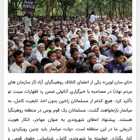
«نای سان لوین» یکی از اعضای ائتلاف روهینگیای آزاد (از سازمان های
مردم نهاد) در مصاحبه با خبرگزاری آناتولی ضمن رد اظهارات مینت تو
تأکید کرد: هیچ کدام از مسلمانان راخین بدون اخذ تابعیت کامل، به
میانمار بازنخواهند گشت. مسلمانان یک قوم بومی در منطقه روهینگیا
هستند. پیشنهاد اعطای شهروندی به عنوان مهاجر، انکار هویت
تاریخی ما در این منطقه است. دولت میانمار باید چنین رویکردی را
کنار بگذارد. خواسته ما شهروندی کامل، شناسایی حقوق قومی و