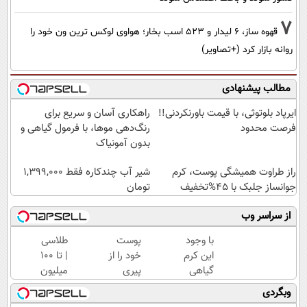
7
قهوه ساز، 6 لیدار و 523 اسب بخار؛ هواوی لوکس ترین ون خود را
روانه بازار کرد (+تصاویر)
مطالب پیشنهادی
ایرپاد بلوتوثی، با قیمت باورنکردنی!!
راهکاری آسان و سریع برای
فرصت محدود
رنگ‌دهی موها، با فرمول گیاهی و
بدون آمونیاک
راز طراوت همیشگی پوست، کرم
شیر آب چندکاره فقط 1,399,000
جوانساز جلبک با 45%تخفیف
تومان
از سراسر وب
با وجود
پوست
طلاسی
این کرم
خود را از
| تا 100
گیاهی
پیری
میلیون
دیگه
نجات
وام
وبگردی
دور
دهید!با
آنی