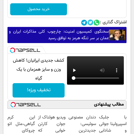
خرید محصول
اشتراک گذاری :
سخنگوی کمیسیون امنیت: چارچوب کلی مذاکرات ایران و
عمان بر سر تنگه هرمز به توافق رسید
کشف جدیدی ایرانیان! کاهش
وزن و سایز همزمان با یک
گیاه
تخفیف ویژه!
مطالب پیشنهادی
با جلبک
دندان مصنوعی
ویدیو هولناک از
این کرم
اسپیرولینا جوانی
سوئیسی:
جوان کارتن
گیاهی،مثل اتو
و شادابی
جدیدترین
خوابی که
چروکای