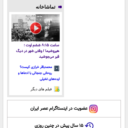
پوستت
فناوری اروپا،
میلیاردر شد.
پوستتوصاف
تماشاخانه
تضمینه50%تخفیف
سبک و مقاوم |
آموزش رایگان
میکنه!50%تخفیف
پرداخت قسطی
ساعت ۸:۱۵ ششم اوت ؛
هیروشیما / وقتی شهر در دیگ
قیر می‌جوشید
محمدباقر خرازی کیست؟
روحانی جنجالی با ادعاها و
ایده‌های تخیلی
فیلم های دیگر
عضویت در اینستاگرام عصر ایران
۱۵ سال پیش در چنین روزی