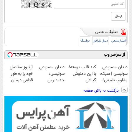
اعتبارسنجی
دیزل ژنراتور
بوکینگ
از سراسر وب
دندان مصنوعی
کبد قلب دومته!
دندان مصنوعی
آرتروز مفاصل
سوئیسی | سبک،
با این دمنوش
سوئیسی:
خود را به طور
مقاوم، طبیعی!
گیاهی
جدیدترین
قطعی درمان
ویزیت
پاکسازیش
فناوری اروپا،
کنید!
بازگشت به بالای صفحه
رایگان+پرداخت
کن55%تخفیف
سبک و مقاوم |
◗پرسش‌نامه◖
اقساطی😍
پرداخت قسطی