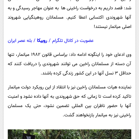
پیامک
سرگرمی
شد: قصد داریم به درخواست راخینی ها به عنوان مهاجر رسیدگی و به
روانشناسی
فناوری
آنها شهروندی اکتسابی اعطا کنیم. مسلمانان روهینگیایی شهروند
آشپزی
اصلی میانمار نیستند!
گوناگون
دانلود
حوادث
عضویت در کانال تلگرام
/
روبیکا
/
بله عصر ایران
محیط زیست
وی ادعای خود را اینگونه ادامه داد: براساس قانون ۱۹۸۲ میانمار، تنها
سلامت
آن دسته از مسلمانان راخین می توانند شهروندی را دریافت کنند که
فرهنگی
حداقل ۳ نسل آنها در این کشور زندگی کرده باشند.
بین الملل
نماینده هیات مسلمانان راخین نیز با انتقاد از این رویکرد دولت میانمار
اجتماعی
تاکید کرده است تا زمانی که حق شهروندی به آنها داده نشود و امنیت
آنها با حضور ناظران بین المللی تضمین نشود، حتی یک مسلمان
حیات وحش
راخینی نیز به میانمار بازنخواهند گشت.
سیاست خارجی