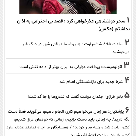
1
سحر دولتشاهی عذرخواهی کرد ؛ قصد بی احترامی به اذان
نداشتم (عکس)
2
ساعت ۸:۱۵ ششم اوت ؛ هیروشیما / وقتی شهر در دیگ قیر
می‌جوشید
3
اکونومیست: پرداخت عوارض به ایران بهتر از ادامه تنش است
4
شرط جدید برای بازنشستگی اعلام شد
5
باقر خرازی؛ چندان درشت گفت که تندروها را جا گذاشت!
6
پزشکیان: هر زمان می‌خواهیم کاری انجام دهیم، می‌گویند فعلاً دست
نگه دارید/ چه زمانی باید دست بزنیم؟ زمانی که خودمان غرق شدیم،
کشور نابود شد و همه ضرر کردند؟ / همسایگان ما اجازه ندادند عده‌ای وارد
کشور شوند و باعث اغتشاش شوند