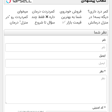
مطالب پیشنهادی
1,499,000
کمر درد داری؟
فروش خودروی
‌کمردردت درمان
میخوای
دیگه بسه! در
شما به بهترین
داره ❌ فقط چند
کمردردت رو "در
منزل درمانش
قیمت بازار ✅
سؤال تا شروع
منزل" درمان
کن
بهبودی فاصله‌
کنی؟ (◂فیلم +
نظر شما
(◀پرسش‌نامه)
داری!
◂پرسش‌نامه)
نام
ایمیل
* نظر
* کد امنیتی