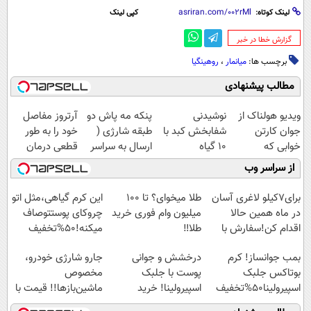
لینک کوتاه:
کپی لینک
‌گزارش خطا در خبر
برچسب ها:
میانمار
،
روهینگیا
مطالب پیشنهادی
ویدیو هولناک از
نوشیدنی
پنکه مه پاش دو
آرتروز مفاصل
جوان کارتن
شفابخش کبد با
طبقه شارژی (
خود را به طور
خوابی که
10 گیاه
ارسال به سراسر
قطعی درمان
میلیاردر شد.
موثر(تخفیف تا
کشور)
کنید!
از سراسر وب
آموزش رایگان
امشب)
◗پرسش‌نامه◖
برای7کیلو لاغری آسان
طلا میخوای؟ تا 100
این کرم گیاهی،مثل اتو
در ماه همین حالا
میلیون وام فوری خرید
چروکای پوستتوصاف
اقدام کن!سفارش با
طلا‼️
میکنه!50%تخفیف
قیمت قدیم
بمب جوانساز! کرم
درخشش و جوانی
جارو شارژی خودرو،
بوتاکس جلبک
پوست با جلبک
مخصوص
اسپیرولینا50%تخفیف
اسپیرولینا! خرید
ماشین‌باز‌ها!! قیمت با
محصول با تخفیف ویژه
تخفیف: فقط