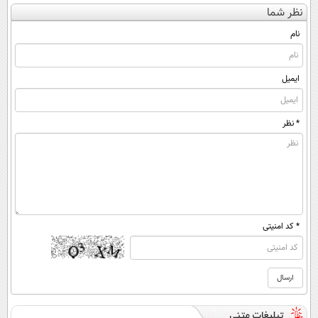
کن
کننده 23 روزه
ایران
کنی؟ (◂فیلم +
نظر شما
(◀پرسش‌نامه)
ساخت!
◂پرسش‌نامه)
نام
ایمیل
* نظر
* کد امنیتی