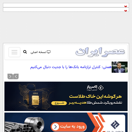
باز
نسخه اصلی
و
صفحه اول
همتی: کنترل ترازنامه بانک‌ها را با جدیت دنبال می‌کنیم
بسته
تماس با ما
کردن
آرشیو
منو
جستجو
نظرسنجی
آب و هوا
اوقات شرعی
پیوند ها
سواد زندگی