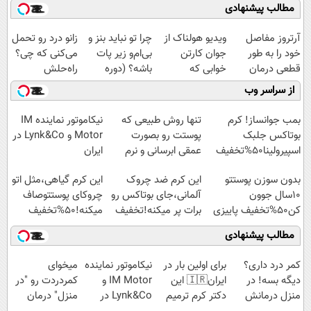
مطالب پیشنهادی
آرتروز مفاصل
ویدیو هولناک از
چرا تو نباید بنز و
زانو درد رو تحمل
خود را به طور
جوان کارتن
بی‌ام‌و زیر پات
می‌کنی که چی؟
قطعی درمان
خوابی که
باشه؟ (دوره
راه‌حلش
کنید!
میلیاردر شد.
رایگان درآمد
همین‌جاست!
از سراسر وب
◗پرسش‌نامه◖
آموزش رایگان
میلیاردی)
بمب جوانساز! کرم
تنها روش طبیعی که
نیکاموتور نماینده IM
بوتاکس جلبک
پوستت رو بصورت
Motor و Lynk&Co در
اسپیرولینا50%تخفیف
عمقی ابرسانی و نرم
ایران
میکنه
بدون سوزن پوستتو
این کرم ضد چروک
این کرم گیاهی،مثل اتو
10سال جوون
آلمانی،جای بوتاکس رو
چروکای پوستتوصاف
کن50%تخفیف پاییزی
برات پر میکنه!تخفیف
میکنه!50%تخفیف
تا امشب
مطالب پیشنهادی
کمر درد داری؟
برای اولین بار در
نیکاموتور نماینده
میخوای
دیگه بسه! در
ایران🇮🇷 این
IM Motor و
کمردردت رو "در
منزل درمانش
دکتر کرم ترمیم
Lynk&Co در
منزل" درمان