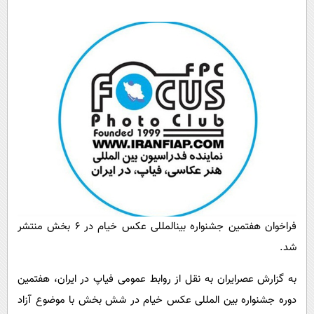
پیامک
سرگرمی
روانشناسی
فناوری
آشپزی
گوناگون
دانلود
حوادث
محیط زیست
سلامت
فرهنگی
بین الملل
اجتماعی
فراخوان هفتمین جشنواره بین‎المللی عکس خیام در ۶ بخش منتشر
حیات وحش
شد.
سیاست خارجی
به گزارش عصرایران به نقل از روابط عمومی فیاپ در ایران، هفتمین
دوره جشنواره بین المللی عکس خیام در شش بخش با موضوع آزاد