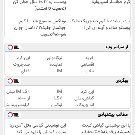
کرم جوانساز اسپیرولینا
پوستت رو 10،12 سال جوان کن
(تخفیف تا امشب)
تا دیر نشده با کرم ضدچروک جلبک
بوتاکس منسوخ شد! با کرم
پوستتو صاف و آینه ای کن!
جوانساز جلبک10،12سال جوان
شو50%تخفیف
از سراسر وب
خرید
نیکاموتور
این کرم
اقساطی
نماینده
ضدچروک
طلا و
IM
غذای
گوشی
Motor و
پوستت
وبگردی
فقط با
Lynk&Co
رو تامین
یک برگ
در ایران
میکنه
این کرم
IM
IM LS9 بیش
چک
(خرید با
گیاهی،مثل
LS7
از 1500
صیادی
40%تخفیف)
اتو چروکای
لوکس
کیلومترپیمایش
پوستتوصاف
ترین
با یکبار شارژ
مطالب پیشنهادی
میکنه!50%تخفیف
شاسی
بلند
با این نوشیدنی گیاهی کبدت
این نوشیدنی گیاهی مثل آهن ربا
برقی
همیشه پرقدرته55%تخفیف
سموم کبدتان را نابود می کند