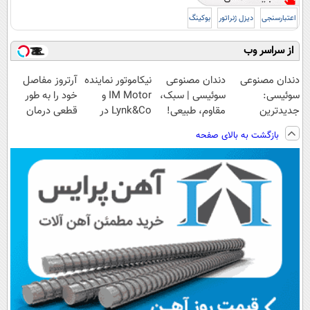
اعتبارسنجی
دیزل ژنراتور
بوکینگ
از سراسر وب
دندان مصنوعی
دندان مصنوعی
نیکاموتور نماینده
آرتروز مفاصل
سوئیسی:
سوئیسی | سبک،
IM Motor و
خود را به طور
جدیدترین
مقاوم، طبیعی!
Lynk&Co در
قطعی درمان
فناوری اروپا،
ویزیت
ایران
کنید!
بازگشت به بالای صفحه
سبک و مقاوم |
رایگان+پرداخت
◗پرسش‌نامه◖
پرداخت قسطی
اقساطی😍