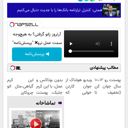
همتی: کنترل ترازنامه بانک‌ها را با جدیت دنبال می‌کنیم
آرتروز زانو گرفتی؟ به هیچ‌وجه
سمت عمل نرو❌ "پرسش‌نامه"
◀ پرسش‌نامه
مطالب پیشنهادی
پوستت رو 10،12
ویدیو هولناک از
بدون بوتاکس و
این کرم
سال جوان کن
جوان کارتن
عمل، با این کرم
گیاهی،مثل اتو
(تخفیف تا
خوابی که
جلبک، پوستت
چروکای
امشب)
میلیاردر شد.
رو جوان کن
پوستتوصاف
تماشاخانه
آموزش رایگان
میکنه!50%تخفیف