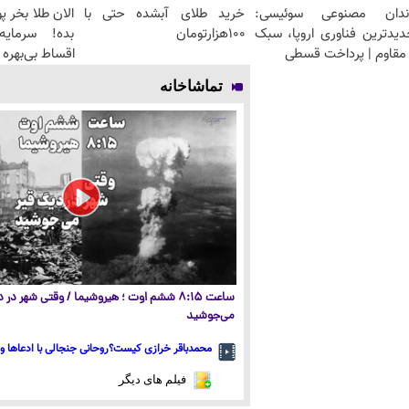
ندان مصنوعی سوئیسی:
خرید طلای آبشده حتی با
دیدترین فناوری اروپا، سبک
۱۰۰هزارتومان
بده! سرمایه‌
مقاوم | پرداخت قسطی
اقساط بی‌بهره
تماشاخانه
ساعت ۸:۱۵ ششم اوت ؛ هیروشیما / وقتی شهر در
می‌جوشید
محمدباقر خرازی کیست؟روحانی جنجالی با ادعاها و 
فیلم های دیگر