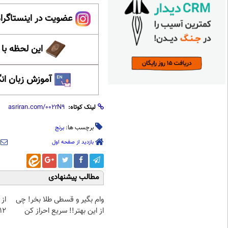
عضویت در اینستاگرام
این لحظه با
آموزش زبان ان
لینک کوتاه:
برچسب ها:
برنج
بازدید از صفحه اول
مطالب پیشنهادی
وام بگیر و قسطی طلا بخر! چی
از 
از این بهتر!! سریع احراز کن
12کیلو چربی میسوزونی