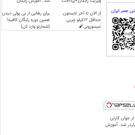
(خرید
ویزیت رایگان+پرداخت
شد. آموزش رایگان
طلا با
اقساطی😍
شن عصر ایران
از الان تا آخر تابستون
چند
برای رهایی از بی پولی دیدن
حداقل 12کیلو چربی
کلیک)
همین دوره رایگان کافیه!
میسوزونی🧨
(شمارتو وارد کن)
از جوان کارتن
یاردر شد. آموزش