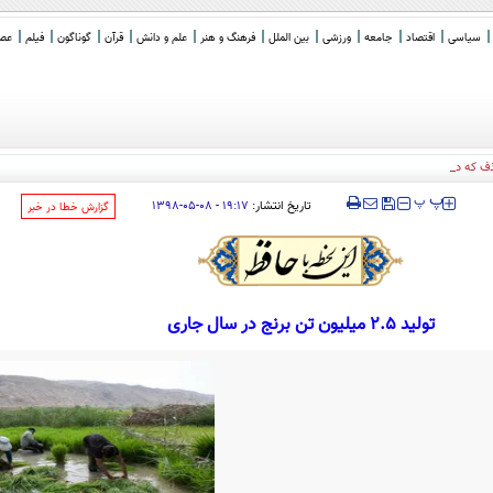
سیاسی
اقتصاد
جامعه
ورزشی
بین الملل
فرهنگ و هنر
علم و دانش
قرآن
گوناگون
فیلم
عصر 
ذف که در گزارش خود به ص
_
‍‍‍ پ
پ
تاریخ انتشار:
۱۹:۱۷ - ۰۸-۰۵-۱۳۹۸
‌گزارش خطا در خبر
تولید 2.5 میلیون تن برنج در سال جاری