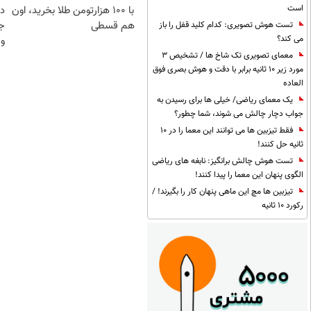
است
با ۱۰۰ هزارتومن طلا بخرید، اون
د
هم قسطی
ج
تست هوش تصویری: کدام کلید قفل را باز
می کند؟
و 
معمای تصویری تک شاخ ها / تشخیص 3
مورد زیر 10 ثانیه برابر با دقت و هوش بصری فوق
العاده
یک معمای ریاضی/ خیلی ها برای رسیدن به
جواب دچار چالش می شوند، شما چطور؟
فقط تیزبین ها می توانند این معما را در 10
ثانیه حل کنند!
تست هوش چالش برانگیز: نابغه های ریاضی
الگوی پنهان این معما را پیدا کنند!
تیزبین ها مچ این ماهی پنهان کار را بگیرند! /
رکورد 10 ثانیه