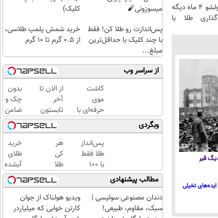
الان طلا بخر پولشو 4 ماه دیگه
میسوزونی🧨
کلیک)
گذاری طلا با
پس‌اندازت رو طلا کن! فقط
خرید شمش پلمپ طلاسی،
با چند کلیک با حداقل‌ترین
از ۰.۵ گرم تا ۱۰ گرم
مبلغ...
از سراسر وب
کاشت
از الان تا
بدون
موی
آخر
چک و
حرفه‌ای با
تابستون
ضامن
جدیدترین
حداقل
تا 100
وبگردی
متدها و
12کیلو
میلیون
قیمت
چربی
اعتبار
پس‌انداز
هر
خرید
عالی
میسوزونی
خرید
طلا فقط
کی
طلای
 دیگ قیر
🧨
طلا
با ۱۰۰
طلا
آبشده
بگیر!
هزارتومان
داره،
حتی با
مطالب پیشنهادی
(امن و
غم
۱۰۰هزارتومان
ایده‌های تخیلی
راحت)
نداره!
دندان مصنوعی سوئیسی |
ویدیو هولناک از جوان
😊💎
سبک، مقاوم، طبیعی!
کارتن خوابی که میلیاردر