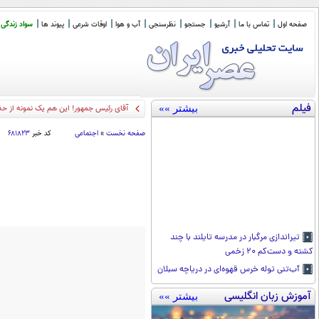
صفحه اول
تماس با ما
آرشیو
جستجو
نظرسنجی
آب و هوا
اوقات شرعی
پیوند ها
سواد زندگی
فیلم
بیشتر »»
آقای رئیس جمهور! این هم یک نمونه از ح
صفحه نخست
»
اجتماعی
کد خبر
۶۸۱۸۲۳
تیراندازی مرگبار در مدرسه تایلند با چند
کشته و دست‌کم ۲۰ زخمی
آب‌تنی توله خرس قهوه‌ای در دریاچه سبلان
آموزش زبان انگلیسی
بیشتر »»