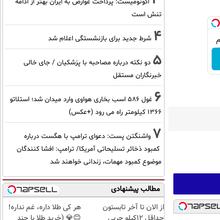
اکونومیست: پرداخت عوارض به ایران بهتر از ادامه
تنش است
4
شرط جدید برای بازنشستگی اعلام شد
5
دو نکته درباره مصاحبه با پزشکیان / جای خالی
خبرنگاران مستقل
6
غول 586 اسب بخاری هواوی وارد میدان شد؛ استلاتو
1366 کیلومتر راه می رود (+عکس)
7
واشنگتن پست: دعوای ترامپ با هگست درباره
کمبود ذخائر تسلیحاتی آمریکا/ ترامپ: افشا کنندگان
موضوع کمبود مهمات، زندانی خواهند شد
مطالب پیشنهادی
از الان تا آخر تابستون
هر کی طلا داره، غم نداره!
حداقل 12کیلو چربی
😊💎 (خرید طلا با چند