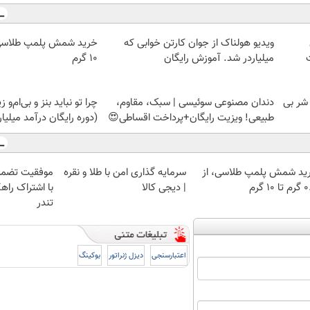
ویدیو هولناک از جوان کارتن خوابی که
میلیاردر شد. آموزش رایگان
۱۰ گرم
 شر بی
دندان مصنوعی سوئیسی | سبک، مقاوم،
چرا تو نباید بنز و بی‌ام‌و 
طبیعی! ویزیت رایگان+پرداخت اقساطی😍
(دوره رایگان درآمد میلیا
ید شمش پلمپ طلاسی، از
سرمایه گذاری امن با طلا و نقره
موفقیت تضمی
 ۱۰ گرم
| دیجی کالا
با اشتراک راهک
تندر
اعتبارسنجی
دیزل ژنراتور
بوکینگ