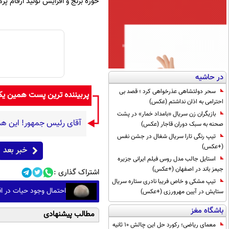
حوزه برنج و افزایش تولید ارقام پ
در حاشیه
سحر دولتشاهی عذرخواهی کرد ؛ قصد بی
پربیننده ترین پست همین ی
احترامی به اذان نداشتم (عکس)
بازیگران زن سریال «بامداد خمار» در پشت
آقای رئیس جمهور! این هم
صحنه به سبک دوران قاجار (عکس)
تیپ رنگی تارا سریال شغال در جشن نفس
(+عکس)
خبر بعد
استایل جالب مدل روس فیلم ایرانی جزیره
جیمز باند در اصفهان (+عکس)
اشتراک گذاری :
تیپ مشکی و خاص فریبا نادری ستاره سریال
احتمال وجود حیات در اق
ستایش در آیین مهرورزی (+عکس)
باشگاه مغز
مطالب پیشنهادی
معمای ریاضی؛ رکورد حل این چالش 10 ثانیه