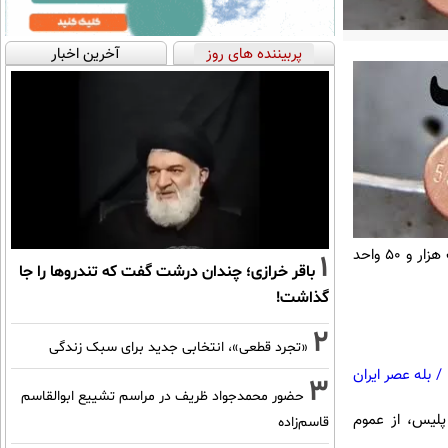
پربیننده های روز
آخرین اخبار
نظارت بر اماکن عمومی این پلیس با اجرای طرح گسترده‌ای در خصوص بازدید از واحدهای صنفی از بیش از یک هزار و 50 واحد
1
باقر خرازی؛ چندان درشت گفت که تندروها را جا
گذاشت!
2
«تجرد قطعی»، انتخابی جدید برای سبک زندگی
/
بله عصر ایران
3
حضور محمدجواد ظریف در مراسم تشییع ابوالقاسم
 پلیس، از عموم
قاسم‌زاده