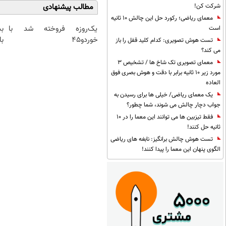
مطالب پیشنهادی
شرکت کن!
معمای ریاضی؛ رکورد حل این چالش 10 ثانیه
یک‌روزه فروخته شد با
است
خوردو45
با
تست هوش تصویری: کدام کلید قفل را باز
می کند؟
معمای تصویری تک شاخ ها / تشخیص 3
مورد زیر 10 ثانیه برابر با دقت و هوش بصری فوق
العاده
یک معمای ریاضی/ خیلی ها برای رسیدن به
جواب دچار چالش می شوند، شما چطور؟
فقط تیزبین ها می توانند این معما را در 10
ثانیه حل کنند!
تست هوش چالش برانگیز: نابغه های ریاضی
الگوی پنهان این معما را پیدا کنند!