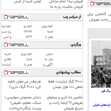
فروش بره؟ تمام مراحل
اولین خرید از گرمی
فروش ماشیت رو به ما
بسپر
س گذاشتی برای
از سراسر وب
ل راحت بفروش
خودروی
خودرو
خودروت
شما
mvm
رو سریع
هم با
x33
و امن
یکبار
میخوای
بفروش
وبگردی
مراجعه
بفروشی؟
🚘 تنها
فروخته
اینجا به
با یک
بدون
خودروی
خرید
خواهد
سرعت
بار
نیاز به
شما
طلای
شد
فروش
مراجعه
آگهی و
هم با
آبشده
میره
👇
با یکبار
یک بار
حتی با
مطالب پیشنهادی
مراجعه
مراجعه
۱۰۰هزارتومان
به
3000 گیگ اینترنت؛ فقط
هرچقدر می‌خوای دانلود
خودرو45
ماهی 100 هزار تومان
کن؛ 3000 گیگ داری!!
 دیگ قیر
فروخته
ماشین دنا داری و میخوای
خواهد
دندان مصنوعی سوئیسی |
بفروشی؟؟ اینجا راحت و
شد
سبک، مقاوم، طبیعی!
ایده‌های تخیلی
سریع بفروش
ویزیت رایگان+پرداخت