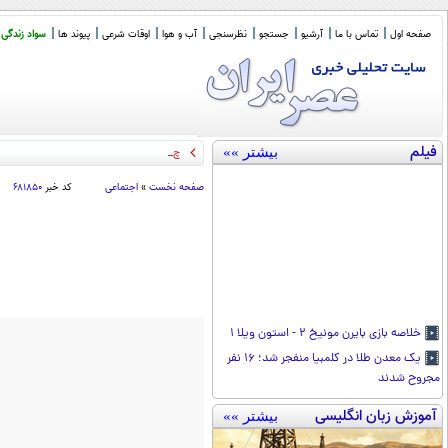
صفحه اول
تماس با ما
آرشیو
جستجو
نظرسنجی
آب و هوا
اوقات شرعی
پیوند ها
سواد زندگی
فیلم
بیشتر »»
چرا با «دعوت برای
_
صفحه نخست
»
اجتماعی
کد خبر
۶۸۱۸۵۰
خلاصه بازی بایرن مونیخ ۲ - استون ویلا ۱
یک معدن طلا در کلمبیا منفجر شد؛ ۱۶ نفر
مجروح شدند
آموزش زبان انگلیسی
بیشتر »»