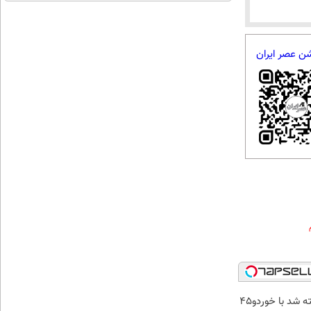
اقساطی😍
شن عصر ایران
 شد با خوردو45