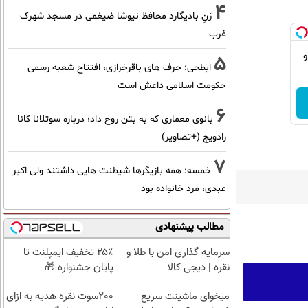
4
زنِ بادیگارد محافظ نیوشا ضیغمی در مسجد شهرک
غرب
و
5
ابطحی: حرف های باقرخرازی، افتتاح شعبه رسمی
حکومت اسلامی داعش است
6
بانوی معماری که به بتن روح داد؛ درباره سوتلانا کانا
رادویچ (+تصاویر)
7
خمسه: همه بازیگرها شیطنت هایی داشتند ولی اکبر
عبدی، مرد خانواده بود
مطالب پیشنهادی
سرمایه گذاری امن با طلا و
۲۵٪ تخفیف ایمپلنت تا
نقره | دیجی کالا
پایان جشنواره 🎁
میخوای ماشینت سریع
200سوت نقره هدیه به ازای