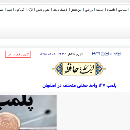
سیاسی
اقتصاد
جامعه
ورزشی
بین الملل
فرهنگ و هنر
علم و دانش
قرآن
گوناگون
فیلم
عصر 
‍‍‍ پ
پ
تاریخ انتشار:
۲۱:۳۴ - ۰۸-۰۵-۱۳۹۸
‌گزارش خطا در خبر
پلمب 147 واحد صنفی متخلف در اصفهان