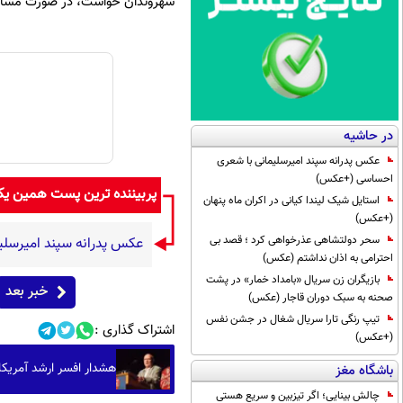
شهروندان خواست، در صورت مشاهده هرگو
در حاشیه
عکس پدرانه سپند امیرسلیمانی با شعری
احساسی (+عکس)
پربیننده ترین پست همین ی
استایل شیک لیندا کیانی در اکران ماه پنهان
(+عکس)
سحر دولتشاهی عذرخواهی کرد ؛ قصد بی
عکس پدرانه سپند امیرسل
احترامی به اذان نداشتم (عکس)
بازیگران زن سریال «بامداد خمار» در پشت
خبر بعد
صحنه به سبک دوران قاجار (عکس)
تیپ رنگی تارا سریال شغال در جشن نفس
اشتراک گذاری :
(+عکس)
هشدار افسر ارشد آمریکا
باشگاه مغز
چالش بینایی؛ اگر تیزبین و سریع هستی