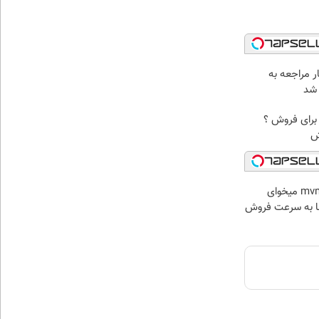
ر مراجعه به
برای فروش ؟
ش
خودرو mvm x33 میخوای
ا به سرعت فروش