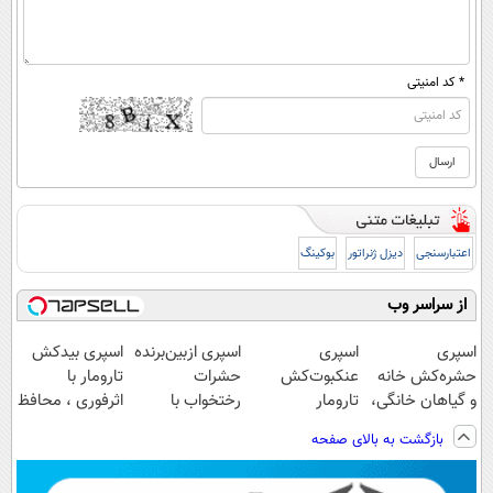
* کد امنیتی
اعتبارسنجی
دیزل ژنراتور
بوکینگ
از سراسر وب
اسپری
اسپری
اسپری ازبین‌برنده
اسپری بیدکش
حشره‌کش خانه
عنکبوت‌‌کش
حشرات
تارومار با
و گیاهان خانگی،
تارومار
رختخواب با
اثرفوری ، محافظ
نابودکننده انواع
ازبین‌برنده انواع
فرمول پیشرفته،
لباس در مقابل
بازگشت به بالای صفحه
حشرات خانگی و
عنکبوت
مقابله با انواع
بید
آفات
ساس