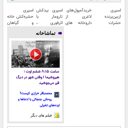
اسپری
خریدآمپول‌های
اسپری بیدکش
اسپری
ازبین‌برنده
لاغری از
تارومار با
حشره‌کش خانه
حشرات
داروخانه های
اثرفوری ،
و گیاهان
رختخواب با
اطرافت، ارسال
محافظ لباس در
خانگی،
تماشاخانه
فرمول پیشرفته،
فوری همراه با
مقابل بید
نابودکننده انواع
مقابله با انواع
پک یخ!
حشرات خانگی
ساس
و آفات
ساعت ۸:۱۵ ششم اوت ؛
هیروشیما / وقتی شهر در دیگ
قیر می‌جوشید
محمدباقر خرازی کیست؟
روحانی جنجالی با ادعاها و
ایده‌های تخیلی
فیلم های دیگر