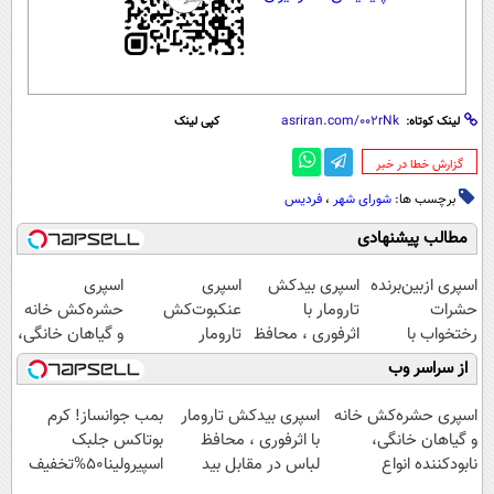
لینک کوتاه:
کپی لینک
‌گزارش خطا در خبر
برچسب ها:
شورای شهر
،
فردیس
مطالب پیشنهادی
اسپری ازبین‌برنده
اسپری بیدکش
اسپری
اسپری
حشرات
تارومار با
عنکبوت‌‌کش
حشره‌کش خانه
رختخواب با
اثرفوری ، محافظ
تارومار
و گیاهان خانگی،
فرمول پیشرفته،
لباس در مقابل
ازبین‌برنده انواع
نابودکننده انواع
از سراسر وب
مقابله با انواع
بید
عنکبوت
حشرات خانگی و
ساس
آفات
اسپری حشره‌کش خانه
اسپری بیدکش تارومار
بمب جوانساز! کرم
و گیاهان خانگی،
با اثرفوری ، محافظ
بوتاکس جلبک
نابودکننده انواع
لباس در مقابل بید
اسپیرولینا50%تخفیف
حشرات خانگی و آفات