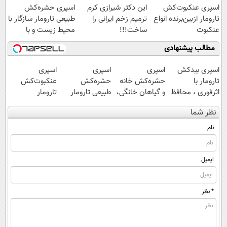
اسپری عنکبوت‌‌کش
این دکتر شیرازی کرم
اسپری حشره‌کش
تارومار ازبین‌برنده انواع
ترمیم زخم ایرانی را
طبیعی تارومار سازگار با
عنکبوت
ساخت!!!
محیط زیست و با
محافظت طبیعی
مطالب پیشنهادی
اسپری بیدکش
اسپری
اسپری
اسپری
تارومار با
حشره‌کش خانه
حشره‌کش
عنکبوت‌‌کش
اثرفوری ، محافظ
و گیاهان خانگی،
طبیعی تارومار
تارومار
لباس در مقابل
نابودکننده انواع
سازگار با محیط
ازبین‌برنده انواع
نظر شما
بید
حشرات خانگی و
زیست و با
عنکبوت
آفات
محافظت طبیعی
نام
ایمیل
* نظر