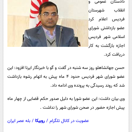
دادستان عمومی و
پیامک
سرگرمی
انقلاب شهرستان
روانشناسی
فناوری
فردیس اعلام کرد
آشپزی
گوناگون
عضو بازداشتی شورای
دانلود
حوادث
اسلامی شهر فردیس
اجازه بازگشت به کار
محیط زیست
دریافت کرد.
سلامت
حسن جهانشاهلو روز سه شنبه در گفت و گو با خبرنگار ایرنا افزود: این
فرهنگی
عضو شورای شهر فردیس حدود 4 ماه پیش به اتهام رشوه بازداشت
بین الملل
شد که روند رسیدگی به پرونده وی ادامه داد.
اجتماعی
وی بیان داشت: این عضو شورا به دلیل صدور حکم قضایی از چهار ماه
حیات وحش
پیش اجازه حضور در صحن شورای شهر را نداشت .
سیاست خارجی
عضویت در کانال تلگرام
/
روبیکا
/
بله عصر ایران