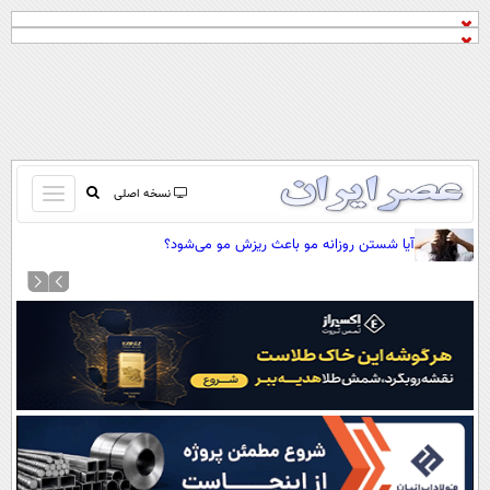
باز
نسخه اصلی
و
صفحه اول
آیا شستن روزانه مو باعث ریزش مو می‌شود؟
بسته
تماس با ما
کردن
آرشیو
منو
جستجو
نظرسنجی
آب و هوا
اوقات شرعی
پیوند ها
سواد زندگی