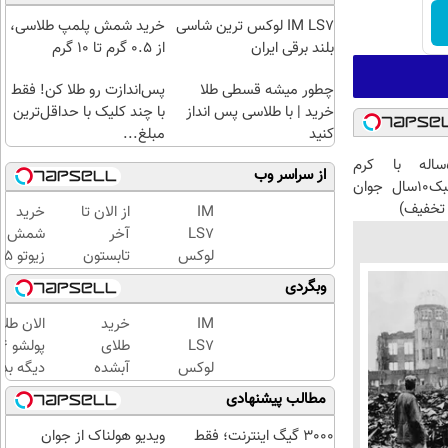
IM LS7 لوکس ترین شاسی
خرید شمش پلمپ طلاسی،
بلند برقی ایران
از ۰.۵ گرم تا ۱۰ گرم
چطور میشه قسطی طلا
پس‌اندازت رو طلا کن! فقط
خرید | با طلاسی پس انداز
با چند کلیک با حداقل‌ترین
کنید
مبلغ...
این آقای58ساله با کرم
از سراسر وب
ضدچروک جلبک10سال جوان
تخفیف)
IM
از الان تا
خرید
LS7
آخر
شمش
لوکس
تابستون
زیوتو 
ترین
حداقل
گرمی
وبگردی
شاسی
12کیلو
عیار ۵
بلند
چربی
| ضد
IM
خرید
الان طلا
برقی
میسوزونی
جعل و
LS7
طلای
ایران
🧨
پلمپ
لوکس
آبشده
دیگه بده
مخصوص
ترین
حتی با
سرمایه‌گ
مطالب پیشنهادی
شاسی
۱۰۰هزارتومان
طلا با ا
بلند
بی‌بهره
3000 گیگ اینترنت؛ فقط
ویدیو هولناک از جوان