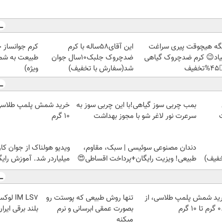
ز جلبک، هدیه
این آقای58ساله با کرم
دیگه هیچوقت پیری سرا
رید با تخفیف
ضدچروک جلبک10سال جوان
نمیاد😉 کرم ضدچروک گیا
ویژه)
شد(سفارش با تخفیف)
👈
بمب چربی سوز گیاهی!با این چربی سوز به
۱۰ گرم
سرعرت نور لاغر شو با مجوز بهداشت
 از جوان کارتن خوابی که
دندان مصنوعی سوئیسی | سبک، مقاوم،
لیاردر شد. آموزش رایگان
طبیعی! ویزیت رایگان+پرداخت اقساطی😍
ن شاسی
تنها روش طبیعی که پوستت رو
خرید شمش پلمپ طلاسی، 
لند برقی ایران
بصورت عمقی ابرسانی و نرم
۰.۵ گرم
میکنه