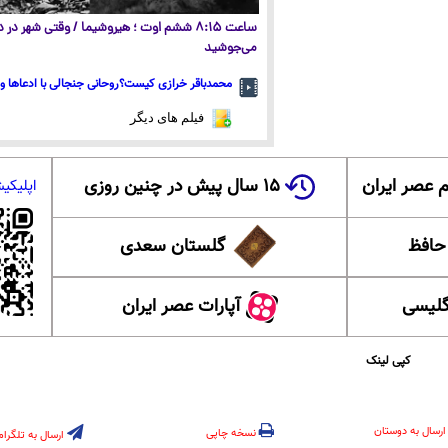
ساعت ۸:۱۵ ششم اوت ؛ هیروشیما / وقتی شهر در
می‌جوشید
محمدباقر خرازی کیست؟روحانی جنجالی با ادعاها و 
فیلم های دیگر
 عصر ایران
۱۵ سال پیش در چنین روزی
اپلیکی
 حافظ
گلستان سعدی
گلیسی
آپارات عصر ایران
کپی لینک
ارسال به دوستان
نسخه چاپی
ارسال به تلگرام