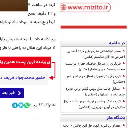
کرد: در ساعت ۷
و ۴۲ دقیقه صبح
فردا پنج‌شنبه ۱۰ امرداد ماه نو خواهد شد.
در حاشیه
۱۱ مرداد این هلال به راحتی با فاز و ارتفاع بالا قابل مشاهده است.
سحر دولتشاهی عذرخواهی کرد ؛ قصد بی
احترامی به اذان نداشتم (عکس)
پربیننده ترین پست همین ی
بازیگران زن سریال «بامداد خمار» در پشت
صحنه به سبک دوران قاجار (عکس)
تیپ رنگی تارا سریال شغال در جشن نفس
حضور محمدجواد ظریف در م
(+عکس)
استایل جالب مدل روس فیلم ایرانی جزیره
خبر بعد
جیمز باند در اصفهان (+عکس)
تیپ مشکی و خاص فریبا نادری ستاره سریال
اشتراک گذاری :
ستایش در آیین مهرورزی (+عکس)
باشگاه مغز
معمای ریاضی؛ رکورد حل این چالش 10 ثانیه