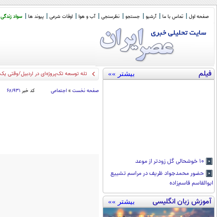
صفحه اول
تماس با ما
آرشیو
جستجو
نظرسنجی
آب و هوا
اوقات شرعی
پیوند ها
سواد زندگی
فیلم
بیشتر »»
تله توسعه تک‌پروژه‌ای در اردبیل/وقتی یک ا
صفحه نخست
»
اجتماعی
کد خبر
۶۸۱۹۳۱
۱۰ خوشحالی گل زودتر از موعد
حضور محمدجواد ظریف در مراسم تشییع
ابوالقاسم قاسم‌زاده
آموزش زبان انگلیسی
بیشتر »»