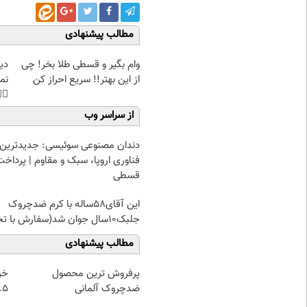
مطالب پیشنهادی
غت
وام بگیر و قسطی طلا بخر! چی
هی
از این بهتر!! سریع احراز کن
45%تخفیف
از سراسر وب
دندان مصنوعی سوئیسی: جدیدترین
فناوری اروپا، سبک و مقاوم | پرداخت
قسطی
این آقای58ساله با کرم ضدچروک
جلبک10سال جوان شد(سفارش با تخفیف)
مطالب پیشنهادی
از
پرفروش ترین محصول
 تا ۱۰ گرم
ضدچروک آلمانی