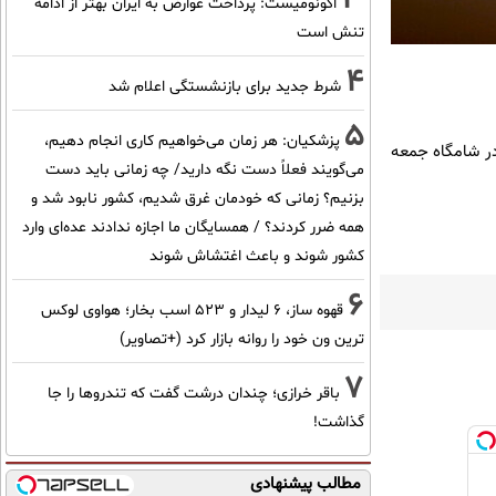
اکونومیست: پرداخت عوارض به ایران بهتر از ادامه
تنش است
4
شرط جدید برای بازنشستگی اعلام شد
5
پزشکیان: هر زمان می‌خواهیم کاری انجام دهیم،
یحجه ۱۴۴۰ دور از انتظار است؛ ولی در شامگاه جمعه
می‌گویند فعلاً دست نگه دارید/ چه زمانی باید دست
بزنیم؟ زمانی که خودمان غرق شدیم، کشور نابود شد و
همه ضرر کردند؟ / همسایگان ما اجازه ندادند عده‌ای وارد
کشور شوند و باعث اغتشاش شوند
6
قهوه ساز، 6 لیدار و 523 اسب بخار؛ هواوی لوکس
ترین ون خود را روانه بازار کرد (+تصاویر)
7
باقر خرازی؛ چندان درشت گفت که تندروها را جا
گذاشت!
مطالب پیشنهادی