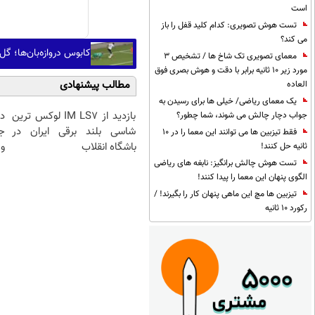
است
تست هوش تصویری: کدام کلید قفل را باز
می کند؟
کابوس دروازه‌بان‌ها؛ گ
معمای تصویری تک شاخ ها / تشخیص 3
مورد زیر 10 ثانیه برابر با دقت و هوش بصری فوق
مطالب پیشنهادی
العاده
یک معمای ریاضی/ خیلی ها برای رسیدن به
بازدید از IM LS7 لوکس ترین
د
جواب دچار چالش می شوند، شما چطور؟
شاسی بلند برقی ایران در
ج
فقط تیزبین ها می توانند این معما را در 10
باشگاه انقلاب
و 
ثانیه حل کنند!
تست هوش چالش برانگیز: نابغه های ریاضی
الگوی پنهان این معما را پیدا کنند!
تیزبین ها مچ این ماهی پنهان کار را بگیرند! /
رکورد 10 ثانیه