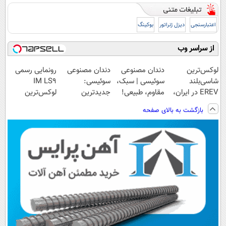
اعتبارسنجی
دیزل ژنراتور
بوکینگ
از سراسر وب
لوکس‌ترین
دندان مصنوعی
دندان مصنوعی
رونمایی رسمی
شاسی‌بلند
سوئیسی | سبک،
سوئیسی:
IM LS9
EREV در ایران،
مقاوم، طبیعی!
جدیدترین
لوکس‌ترین
توسط نیکا موتور
ویزیت
فناوری اروپا،
EREV در ایران
بازگشت به بالای صفحه
رونمایی شد!
رایگان+پرداخت
سبک و مقاوم |
اقساطی😍
پرداخت قسطی