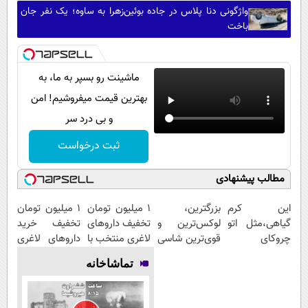
واژگونی دنا پلاس در جاده بوئین‌زهرا به ساوه؛ یک نفر جان
باخت
ماشینت رو بسپر به ما، به
بهترین قیمت میفروشیم! امن
و بی درد سر
ثبت درخواست
مطالب پیشنهادی
این کرم
بزرگترین،
۱ میلیون تومان
1 میلیون تومان
گیاهی،مثل اتو
لوکس‌ترین و
تخفیف داروهای
تخفیف خرید
چروکای
قوی‌ترین شاسی
لاغری منتخب با
داروهای لاغری
پوستتوصاف
بلند EREV در
ارسال از
با ارسال از
تماشاخانه
میکنه!50%تخفیف
در ایران رونمایی
داروخانه
داروخانه و پک
شد
نزدیکت
یخ!