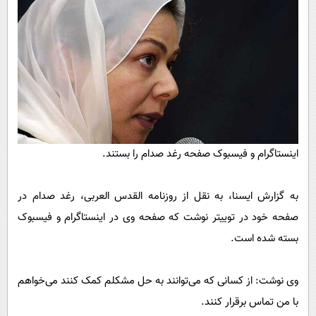
پیامک
سرگرمی
روانشناسی
فناوری
آشپزی
گوناگون
دانلود
حوادث
محیط زیست
سلامت
اینستاگرام و فیسبوک صفحه رغد صدام را بستند.
فرهنگی
بین الملل
به گزارش ایسنا، به نقل از روزنامه القدس العربی، رغد صدام در
اجتماعی
صفحه خود در توییتر نوشت که صفحه وی در اینستاگرام و فیسبوک
بسته شده است.
حیات وحش
سیاست خارجی
وی نوشت: از کسانی که می‌توانند به حل مشکلم کمک کنند می‌خواهم
با من تماس برقرار کنند.