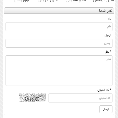
منزل درمانش
طعم سلامتی
منزل" درمان
فوق‌لوکس
کن
کبدتان را تضمین
کنی؟ (◂فیلم +
EREV وارد بازار
نظر شما
(◀پرسش‌نامه)
کنید
◂پرسش‌نامه)
ایران شد
نام
ایمیل
* نظر
* کد امنیتی