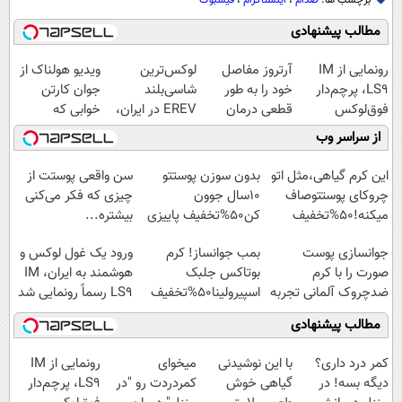
برچسب ها:
صدام
،
اینستاگرام
،
فیسبوک
مطالب پیشنهادی
رونمایی از IM
آرتروز مفاصل
لوکس‌ترین
ویدیو هولناک از
LS9، پرچم‌دار
خود را به طور
شاسی‌بلند
جوان کارتن
فوق‌لوکس
قطعی درمان
EREV در ایران،
خوابی که
EREV وارد بازار
کنید!
توسط نیکا موتور
میلیاردر شد.
از سراسر وب
ایران شد
◗پرسش‌نامه◖
رونمایی شد!
آموزش رایگان
این کرم گیاهی،مثل اتو
بدون سوزن پوستتو
سن واقعی پوستت از
چروکای پوستتوصاف
10سال جوون
چیزی که فکر می‌کنی
میکنه!50%تخفیف
کن50%تخفیف پاییزی
بیشتره...
جوانسازی پوست
بمب جوانساز! کرم
ورود یک غول لوکس و
صورت را با کرم
بوتاکس جلبک
هوشمند به ایران، IM
ضدچروک آلمانی تجربه
اسپیرولینا50%تخفیف
LS9 رسماً رونمایی شد
کنید!
مطالب پیشنهادی
کمر درد داری؟
با این نوشیدنی
میخوای
رونمایی از IM
دیگه بسه! در
گیاهی خوش
کمردردت رو "در
LS9، پرچم‌دار