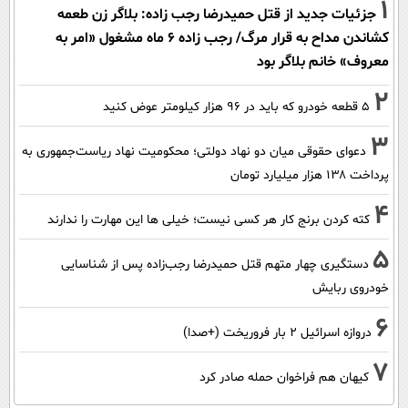
1
جزئیات جدید از قتل حمیدرضا رجب زاده: بلاگر زن طعمه
کشاندن مداح به قرار مرگ/ رجب زاده 6 ماه مشغول «امر به
معروف» خانم بلاگر بود
2
۵ قطعه خودرو که باید در ۹۶ هزار کیلومتر عوض کنید
3
دعوای حقوقی میان دو نهاد دولتی؛ محکومیت نهاد ریاست‌جمهوری به
پرداخت ۱۳۸ هزار میلیارد تومان
4
کته کردن برنج کار هر کسی نیست؛ خیلی ها این مهارت را ندارند
5
دستگیری چهار متهم قتل حمیدرضا رجب‌زاده پس از شناسایی
خودروی ربایش
6
دروازه اسرائیل ۲ بار فروریخت (+صدا)
7
کیهان هم فراخوان حمله صادر کرد