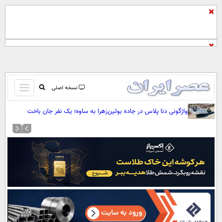
باز
نسخه اصلی
و
صفحه اول
واژگونی دنا پلاس در جاده بوئین‌زهرا به ساوه؛ یک نفر جان باخت
بسته
تماس با ما
کردن
آرشیو
منو
جستجو
نظرسنجی
آب و هوا
اوقات شرعی
پیوند ها
سواد زندگی