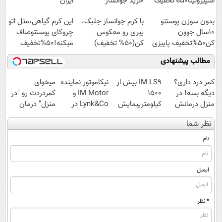
اسپیرولینا50%تخفیف
خرید جوانساز
ایران
اسپیرولینا با تخفیف
بدون سوزن پوستتو
با کرم جوانساز جلبک،
این کرم گیاهی،مثل اتو
ویژه
10سال جوون
پیری رو معکوس
چروکای پوستتوصاف
کن50%تخفیف پاییزی
کن(50% تخفیف)
میکنه!50%تخفیف
مطالب پیشنهادی
کمر درد داری؟
IM LS9 بیش از
نیکاموتور نماینده
میخوای
دیگه بسه! در
1500
IM Motor و
کمردردت رو "در
منزل درمانش
کیلومترپیمایش
Lynk&Co در
منزل" درمان
کن
با یکبار شارژ
ایران
کنی؟ (◂فیلم +
نظر شما
(◀پرسش‌نامه)
◂پرسش‌نامه)
نام
ایمیل
* نظر