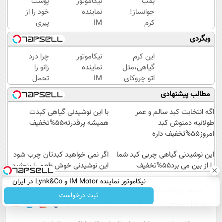
بمب
نیکاموتور
پوست
جوانساز!
نماینده
خود را از
کرم
IM
پیری
بوتاکس
Motor و
نجات
وبگردی
جلبک
Lynk&Co
دهید!با
اسپیرولینا50%تخفیف
در ایران
کرم
این کرم
نیکاموتور
چرا درد
ضدچروک
گیاهی،مثل
نماینده
زانو را
جلبک
اتو چروکای
IM
تحمل
پوستتوصاف
Motor و
می‌کنی؟
مطالب پیشنهادی
میکنه!50%تخفیف
Lynk&Co
خیلی
در ایران
ساده
اگه انتخابت کبد سالم و عمر
با این نوشیدنی گیاهی کبدت
درمنزل
طولانیه دمنوش کبد
همیشه پرقدرته55%تخفیف
درمانش
امروز55%تخفیف داره
کن
این نوشیدنی گیاهی چربی کبد شما
اگر نمی خواهید کبدتان چرب شود
را از بین می برد55%تخفیف
این نوشیدنی خوش طعم را بنوشید
نیکاموتور نماینده IM Motor و Lynk&Co در ایران
صفحه اول
فیلم
عصر ایران۲
درباره عصرایران
تماس با ما
آرشیو
جستجو
ثبت درخواست
پیوندها
نظرسنجی
آب و هوا
اوقات شرعی
سواد زندگی