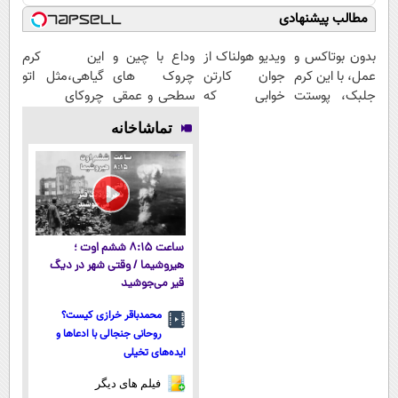
مطالب پیشنهادی
بدون بوتاکس و
ویدیو هولناک از
وداع با چین و
این کرم
عمل، با این کرم
جوان کارتن
چروک های
گیاهی،مثل اتو
جلبک، پوستت
خوابی که
سطحی و عمقی
چروکای
رو جوان کن
میلیاردر شد.
پوست...
پوستتوصاف
تماشاخانه
آموزش رایگان
میکنه!50%تخفیف
ساعت ۸:۱۵ ششم اوت ؛
هیروشیما / وقتی شهر در دیگ
قیر می‌جوشید
محمدباقر خرازی کیست؟
روحانی جنجالی با ادعاها و
ایده‌های تخیلی
فیلم های دیگر