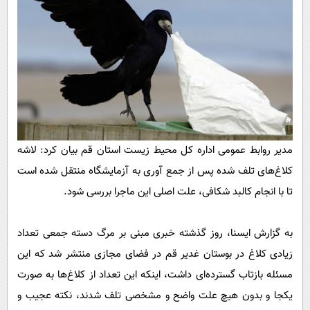
پیامک
سرگرمی
روانشناسی
فناوری
آشپزی
گوناگون
دانلود
حوادث
محیط زیست
سلامت
مدیر روابط عمومی اداره کل محیط زیست استان قم بیان کرد: لاشه
فرهنگی
کلاغ‌های تلف شده پس از جمع آوری به آزمایشگاه منتقل شده است
بین الملل
تا با انجام کالبد شکافی، علت اصلی این ماجرا بررسی شود.
اجتماعی
به گزارش ایسنا، روز گذشته خبری مبنی بر مرگ دسته جمعی تعداد
حیات وحش
زیادی کلاغ در بوستان غدیر قم در فضای مجازی منتشر شد که این
سیاست خارجی
مسئله بازتاب گسترده‌ای داشت، اینکه این تعداد از کلاغ‌ها به صورت
یکجا و بدون هیچ علت واضح و مشخصی تلف شدند، نکته عجیب و