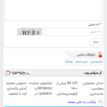
* کد امنیتی
اعتبارسنجی
دیزل ژنراتور
بوکینگ
از سراسر وب
دندان مصنوعی
IM LS9 بیش از
نیکاموتور نماینده
دمنوش معجزه
سوئیسی:
1500
IM Motor و
آسای پاکسازی
جدیدترین
کیلومترپیمایش
Lynk&Co در
کبد با تخفیف
فناوری اروپا،
با یکبار شارژ
ایران
ویژه
بازگشت به بالای صفحه
سبک و مقاوم |