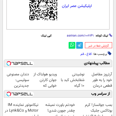
اپلیکیشن عصر ایران
لینک کوتاه:
کپی لینک
‌گزارش خطا در خبر
برچسب ها:
کلاغ
،
قم
مطالب پیشنهادی
آرتروز مفاصل
نوشیدنی
ویدیو هولناک از
دندان مصنوعی
خود را به طور
شفابخش کبد با
جوان کارتن
سوئیسی:
قطعی درمان
10 گیاه
خوابی که
جدیدترین
کنید!
موثر(تخفیف تا
میلیاردر شد.
فناوری اروپا،
از سراسر وب
◗پرسش‌نامه◖
امشب)
آموزش رایگان
سبک و مقاوم |
پرداخت قسطی
بمب جوانساز! کرم
خودتم باورت نمیشه
نیکاموتور نماینده IM
بوتاکس جلبک
چقدر جوون شدی!
Motor و Lynk&Co در