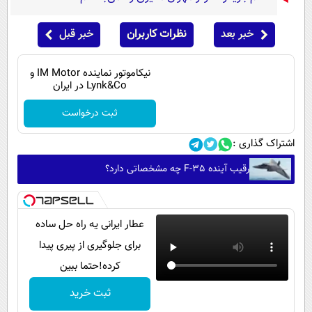
خبر بعد
نظرات کاربران
خبر قبل
نیکاموتور نماینده IM Motor و
Lynk&Co در ایران
ثبت درخواست
اشتراک گذاری :
رقیب آینده F-35 چه مشخصاتی دارد؟
عطار ایرانی یه راه حل ساده
برای جلوگیری از پیری پیدا
کرده!حتما ببین
ثبت خرید