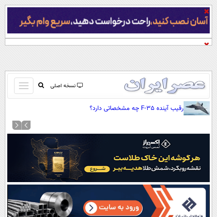
باز
نسخه اصلی
و
صفحه اول
رقیب آینده F-35 چه مشخصاتی دارد؟
بسته
تماس با ما
کردن
آرشیو
منو
جستجو
نظرسنجی
آب و هوا
اوقات شرعی
پیوند ها
سواد زندگی