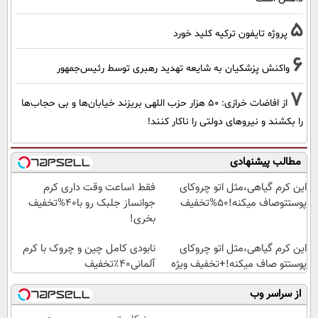
5
پروژه تایفون ترکیه کلید خورد
6
واکنش پزشکیان به شایعه تهدید رهبری توسط رئیس‌جمهور
7
از افاضات خرازی: ۵۰ هزار حزب اللهی بریزند خیابان‌ها و بی حجاب‌ها
را بکشند و نیرو‌های دولتی را ناکار کنند!
مطالب پیشنهادی
این کرم گیاهی،مثل اتو چروکای
فقط 1ساعت وقت داری کرم
پوستتوصاف میکنه!50%تخفیف
جوانساز جلبک رو با40%تخفیف
بخری!
این کرم گیاهی،مثل اتو چروکای
نابودی کامل چین و چروک با کرم
پوستتو صاف میکنه!+تخفیف ویژه
آلمانی۴۰٪تخفیف
از سراسر وب