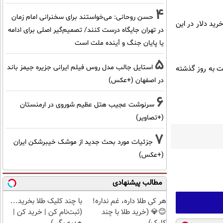
4
حسن روحانی: می‌خواستند برای سخنرانی امام زمان
به طوری که قیمت خرید دلار در این
در تهران جایگاه درست کنند/ تصمیم‌گیر اصلی برای ادامه
یا پایان جنگ و آینده ملت است
5
استایل جالب مدل روس فیلم ایرانی جزیره جیمز باند
ار و ۶۵۰ تومان می‌فروشند که نسبت به روز گذشته
در اصفهان (+عکس)
6
سرنوشت عجیب هتل عظیم شوروی در ارمنستان
(+تصاویر)
7
جزئیات مورد بحث جدید از موشک خیبرشکن ایران
(+عکس)
مطالب پیشنهادی
هر کی طلا داره، غم نداره!
با چند کلیک طلا بخرید...
😊💎 (خرید طلا با چند
(ثبت‌نام کن | خرید کن |