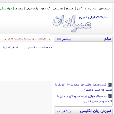
صفحه اول
تماس با ما
آرشیو
جستجو
نظرسنجی
آب و هوا
اوقات شرعی
پیوند ها
سواد زندگی
فیلم
بیشتر »»
ظریف: ایران نیازمند سیاست خارجی متوا
صفحه نخست
»
اقتصادی
کد خبر
۶۸۱۹۷۲
رئیس‌جمهور وقتی خبر شهادت ۱۲۰ کودک را
شنید چه حسی داشت؟
محمدباقر خرازی کیست؟روحانی جنجالی با
ادعاها و ایده‌های تخیلی
آموزش زبان انگلیسی
بیشتر »»