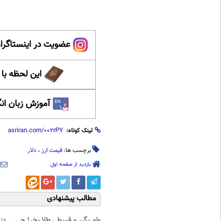
عضویت در اینستاگرام
این لحظه با
آموزش زبان ان
لینک کوتاه:
برچسب ها:
قیمت ارز
،
دلار
بازدید از صفحه اول
مطالب پیشنهادی
وام بگیر و قسطی طلا بخر! چی
دن