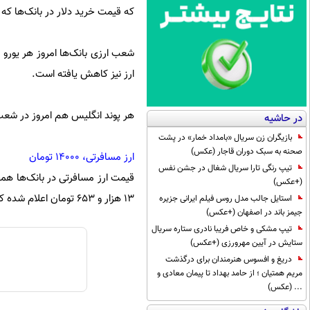
که قیمت خرید دلار در بانک‌ها که در روز گذشته ۱۱ هزار و ۹۵۰ تومان بود، امر
ارز نیز کاهش یافته است.
هر پوند انگلیس هم امروز در شعب ارزی بانک‌ها به قیمت
در حاشیه
بازیگران زن سریال «بامداد خمار» در پشت
صحنه به سبک دوران قاجار (عکس)
ارز مسافرتی، ۱۴۰۰۰ تومان
تیپ رنگی تارا سریال شغال در جشن نفس
قیمت ارز مسافرتی در بانک‌ها همچ
(+عکس)
۱۳ هزار و ۶۵۳ تومان اعلام شده که با احتساب کارمزد به حدود ۱۴ هزار تومان می‌رسد.
استایل جالب مدل روس فیلم ایرانی جزیره
جیمز باند در اصفهان (+عکس)
تیپ مشکی و خاص فریبا نادری ستاره سریال
ستایش در آیین مهرورزی (+عکس)
دریغ و افسوس هنرمندان برای درگذشت
مریم همتیان ؛ از حامد بهداد تا پیمان معادی و
... (عکس)