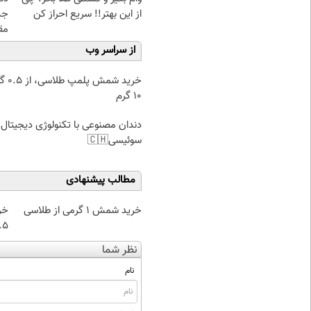
از این بهتر!! سریع احراز کن
جد
مق
از سراسر وب
خرید شمش پ
۱۰ گرم
دندان مصنوعی با تکنولوژی دیجیتال
سوئیسی🇨🇭
مطالب پیشنهادی
خرید شمش 1 گرمی از طلاسی
خر
۰.۵ گرم تا
نظر شما
نام