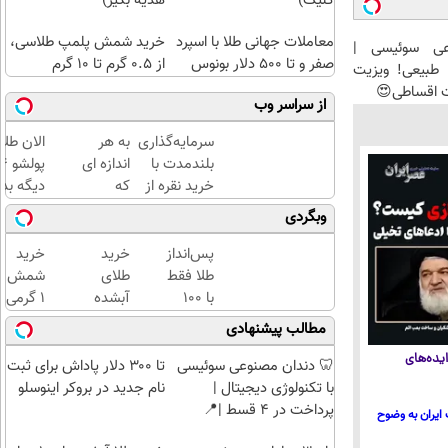
کلیک)
هدیه بگیر)
معاملات جهانی طلا با اسپرد
خرید شمش پلمپ طلاسی،
عی سوئیسی |
صفر و تا ۵۰۰ دلار بونوس
از ۰.۵ گرم تا ۱۰ گرم
طبیعی! ویزیت
ت اقساطی😍
از سراسر وب
سرمایه‌گذاری
به هر
الان طلا
بلندمدت با
اندازه ای
خرید نقره از
که
دیگه بده
دیجی‌کالا
میخوای
سرمایه‌گ
وبگردی
میتونی
طلا با ا
طلا بخری
بی‌بهره
پس‌انداز
خرید
خرید
از
طلا فقط
طلای
شمش
سرمایه
با ۱۰۰
آبشده
1 گرمی
ات
هزارتومان
حتی با
از
مطالب پیشنهادی
محافظت
(امن و
۱۰۰هزارتومان
طلاسی
یده‌های
کنی
راحت)
🦷 دندان مصنوعی سوئیسی
تا ۳۰۰ دلار پاداش برای ثبت
با تکنولوژی دیجیتال |
نام جدید در بروکر اینوسلو
پرداخت در 4 قسط |📍
ایران به وضوح
تهران