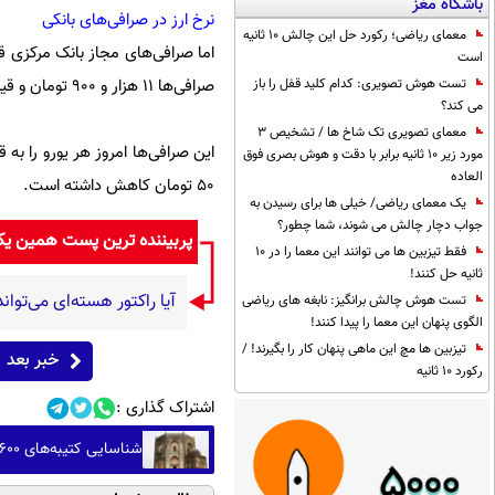
باشگاه مغز
نرخ ارز در صرافی‌های بانکی
معمای ریاضی؛ رکورد حل این چالش 10 ثانیه
است
صرافی‌ها ۱۱ هزار و ۹۰۰ تومان و قیمت فروش آن ۱۲ هزار تومان است.
تست هوش تصویری: کدام کلید قفل را باز
می کند؟
معمای تصویری تک شاخ ها / تشخیص 3
مورد زیر 10 ثانیه برابر با دقت و هوش بصری فوق
العاده
۵۰ تومان کاهش داشته است.
یک معمای ریاضی/ خیلی ها برای رسیدن به
جواب دچار چالش می شوند، شما چطور؟
پربیننده ترین پست همین ی
فقط تیزبین ها می توانند این معما را در 10
ثانیه حل کنند!
آیا راکتور هسته‌ای می‌توا
تست هوش چالش برانگیز: نابغه های ریاضی
الگوی پنهان این معما را پیدا کنند!
تیزبین ها مچ این ماهی پنهان کار را بگیرند! /
خبر بعد
رکورد 10 ثانیه
اشتراک گذاری :
شناسایی کتیبه‌های ۶۰۰ ساله فارسی در هندوستان (+عکس)