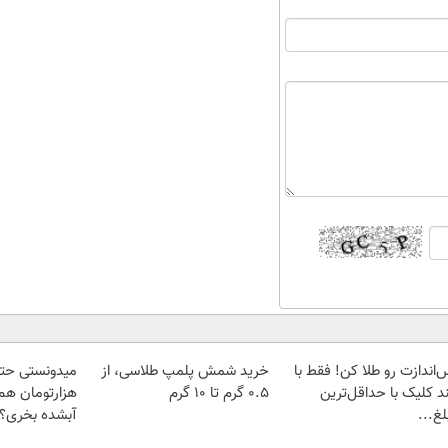
‌اندازت رو طلا کن! فقط با
خرید شمش پلمپ طلاسی، از
د کلیک با حداقل‌ترین
۰.۵ گرم تا ۱۰ گرم
هزارتومان هم 
غ...
آبشده بخری؟