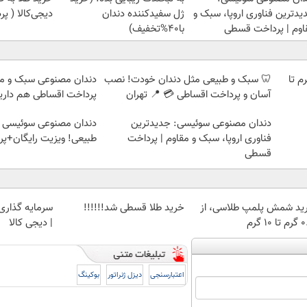
یدترین فناوری اروپا، سبک و
ژل سفیدکننده دندان
دیجی‌کالا ( پرداخت 2
اوم | پرداخت قسطی
با40%تخفیف)
لمپ طلاسی، از ۰.۵ گرم تا
🦷 سبک و طبیعی مثل دندان خودت! نصب
دندان مصنوعی سبک و مق
آسان و پرداخت اقساطی 💳 📍 تهران
پرداخت اقساطی هم داریم
دندان مصنوعی سوئیسی: جدیدترین
دندان مصنوعی سوئیسی |
فناوری اروپا، سبک و مقاوم | پرداخت
طبیعی! ویزیت رایگان+پ
قسطی
ید شمش پلمپ طلاسی، از
خرید طلا قسطی شد!!!!!!
سرمایه گذاری ا
 ۱۰ گرم
| دیجی کالا
اعتبارسنجی
دیزل ژنراتور
بوکینگ