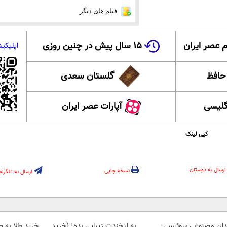
فیلم های دیگر
 عصر ایران
۱۵ سال پیش در چنین روزی
اپلیکی
 حافظ
گلستان سعدی
گلیسی
آپارات عصر ایران
کپی لینک
ارسال به دوستان
نسخه چاپی
ارسال به تلگرام
دان مصنوعی سوئیسی:
به لبخندت زیبایی بده! (خرید
خرید طلا به 