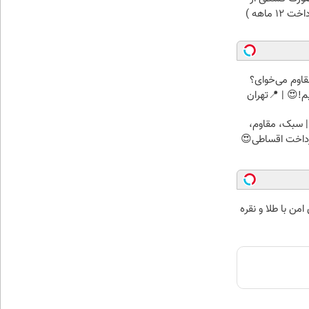
1 ماهه )
اوم می‌خوای؟
!😍 | 📍تهران
 سبک، مقاوم،
رداخت اقساطی😍
من با طلا و نقره