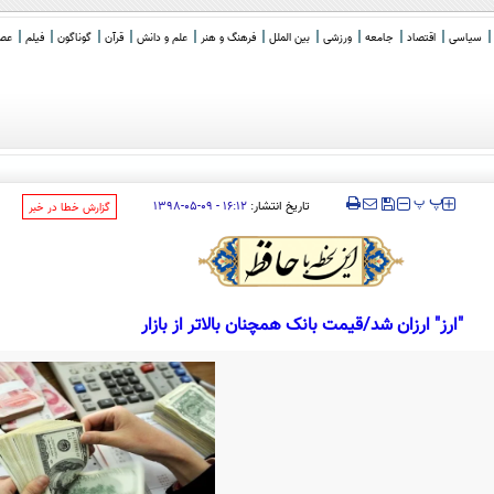
سیاسی
اقتصاد
جامعه
ورزشی
بین الملل
فرهنگ و هنر
علم و دانش
قرآن
گوناگون
فیلم
عصر 
زن و چندوجهی است
‍‍‍ پ
پ
تاریخ انتشار:
۱۶:۱۲ - ۰۹-۰۵-۱۳۹۸
‌گزارش خطا در خبر
"ارز" ارزان شد/قیمت بانک همچنان بالاتر از بازار