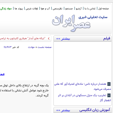
صفحه اول
تماس با ما
آرشیو
جستجو
نظرسنجی
آب و هوا
اوقات شرعی
پیوند ها
سواد زندگی
فیلم
بیشتر »»
"تیکه های آبدار" هیلاری کلینتون به ترامپ
صفحه نخست
»
حوادث
کد خبر
۶۸۱۹۷۳
عمل
هشدار درباره ناس؛ ماده‌ای اعتیادآور که علنی
یک بچه گربه در ارتفاع بالای داخل تونل م
مصرف می‌شود
خارج شود عوامل آتش نشانی با استفاده از 
گربه کردند.
تخریب یک منزل مسکونی در آبادان بر اثر
انفجار گاز
آموزش زبان انگلیسی
بیشتر »»