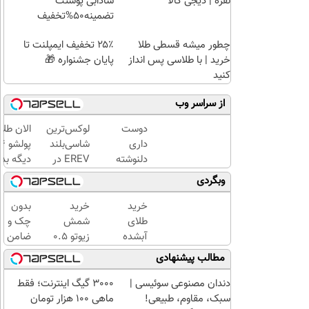
نقره | دیجی کالا
شادابی پوستت
تضمینه50%تخفیف
چطور میشه قسطی طلا
۲۵٪ تخفیف ایمپلنت تا
خرید | با طلاسی پس انداز
پایان جشنواره 🎁
کنید
از سراسر وب
دوست
لوکس‌ترین
الان طلا
داری
شاسی‌بلند
دلنوشته
EREV در
دیگه بده
هاتو
ایران،
سرمایه‌گ
وبگردی
فوری به
توسط نیکا
طلا با ا
کتاب
موتور
بی‌بهره
خرید
خرید
بدون
تبدیل و
رونمایی
طلای
شمش
چک و
با تیراژ
شد!
آبشده
زیوتو ۰.۵
ضامن
دلخواه
حتی با
گرمی
تا 100
مطالب پیشنهادی
چاپ
۱۰۰هزارتومان
عیار ۹۹۵
میلیون
کنی؟
| ضد
اعتبار
دندان مصنوعی سوئیسی |
3000 گیگ اینترنت؛ فقط
جعل و
خرید
سبک، مقاوم، طبیعی!
ماهی 100 هزار تومان