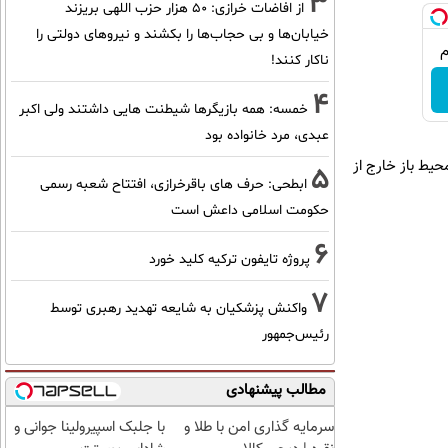
3
از افاضات خرازی: ۵۰ هزار حزب اللهی بریزند
خیابان‌ها و بی حجاب‌ها را بکشند و نیرو‌های دولتی را
ناکار کنند!
4
خمسه: همه بازیگرها شیطنت هایی داشتند ولی اکبر
عبدی، مرد خانواده بود
حیط باز خارج از
5
ابطحی: حرف های باقرخرازی، افتتاح شعبه رسمی
حکومت اسلامی داعش است
6
پروژه تایفون ترکیه کلید خورد
7
واکنش پزشکیان به شایعه تهدید رهبری توسط
رئیس‌جمهور
مطالب پیشنهادی
سرمایه گذاری امن با طلا و
با جلبک اسپیرولینا جوانی و