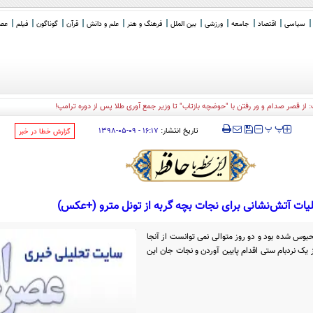
سیاسی
اقتصاد
جامعه
ورزشی
بین الملل
فرهنگ و هنر
علم و دانش
قرآن
گوناگون
فیلم
عصر 
: از قصر صدام و ور رفتن با "حوضچه بازتاب" تا وزیر جمع آوری طلا پس از دوره ترامپ!
‍‍‍ پ
پ
تاریخ انتشار:
۱۶:۱۷ - ۰۹-۰۵-۱۳۹۸
‌گزارش خطا در خبر
یات آتش‌نشانی برای نجات بچه گربه از تونل مترو (+عکس)
حبوس شده بود و دو روز متوالی نمی توانست از آنجا
یک نردبام ستی اقدام پایین آوردن و نجات جان این