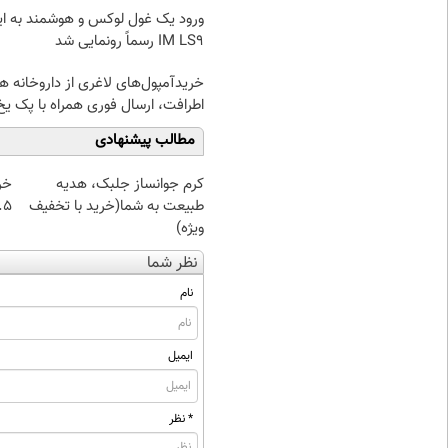
ورود یک غول لوکس و هوشمند به ایر
IM LS9 رسماً رونمایی شد
خریدآمپول‌های لاغری از داروخانه ه
اطرافت، ارسال فوری همراه با پک یخ
مطالب پیشنهادی
کرم جوانساز جلبک، هدیه
خر
طبیعت به شما(خرید با تخفیف
۰.۵ گرم تا
ویژه)
نظر شما
نام
ایمیل
* نظر