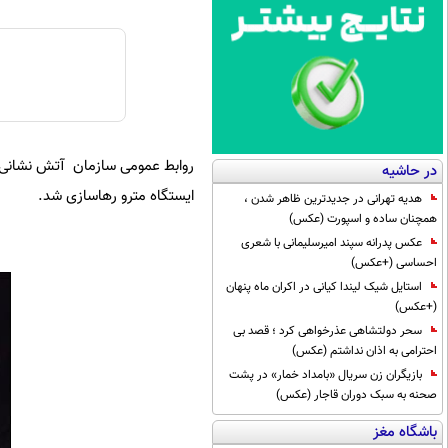
روابط عمومی سازمان آتش نشانی و خ
در حاشیه
ایستگاه مترو رهاسازی شد.
هدیه تهرانی در جدیدترین ظاهر شدن ،
همچنان ساده و اسپورت (عکس)
عکس پدرانه سپند امیرسلیمانی با شعری
احساسی (+عکس)
استایل شیک لیندا کیانی در اکران ماه پنهان
(+عکس)
سحر دولتشاهی عذرخواهی کرد ؛ قصد بی
احترامی به اذان نداشتم (عکس)
بازیگران زن سریال «بامداد خمار» در پشت
صحنه به سبک دوران قاجار (عکس)
باشگاه مغز