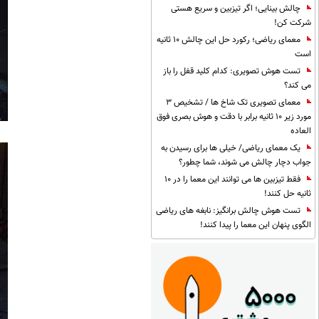
چالش بینایی؛ اگر تیزبین و سریع هستی
شرکت کن!
معمای ریاضی؛ رکورد حل این چالش 10 ثانیه
است
تست هوش تصویری: کدام کلید قفل را باز
می کند؟
معمای تصویری تک شاخ ها / تشخیص 3
مورد زیر 10 ثانیه برابر با دقت و هوش بصری فوق
العاده
یک معمای ریاضی/ خیلی ها برای رسیدن به
جواب دچار چالش می شوند، شما چطور؟
فقط تیزبین ها می توانند این معما را در 10
ثانیه حل کنند!
تست هوش چالش برانگیز: نابغه های ریاضی
الگوی پنهان این معما را پیدا کنند!