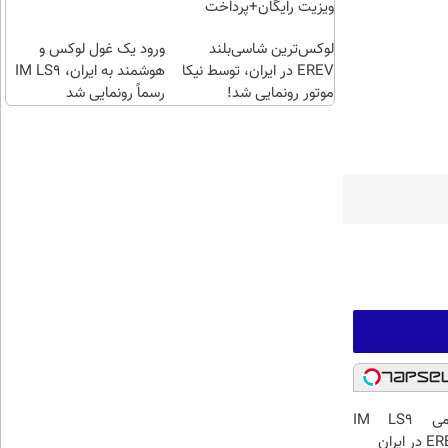
پلمپ
طلا
ویزیت رایگان+پرداخت
مخصوص
بگیر!
اقساطی😍
لوکس‌ترین شاسی‌بلند
ورود یک غول لوکس و
EREV در ایران، توسط نیکا
هوشمند به ایران، IM LS9
موتور رونمایی شد!
رسماً رونمایی شد
رونمایی رسمی IM LS9