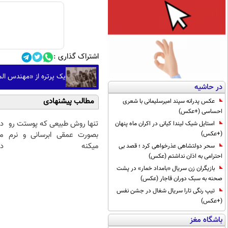
اشتراک گذاری :
یک پرتره از «مهندس ال
در حاشیه
مطالب پیشنهادی
عکس پدرانه سپند امیرسلیمانی با شعری
احساسی (+عکس)
تنها روش طبیعی که پوستت رو
د
استایل شیک لیندا کیانی در اکران ماه پنهان
بصورت عمقی ابرسانی و نرم
م
(+عکس)
میکنه
دا
سحر دولتشاهی عذرخواهی کرد ؛ قصد بی
احترامی به اذان نداشتم (عکس)
بازیگران زن سریال «بامداد خمار» در پشت
صحنه به سبک دوران قاجار (عکس)
تیپ رنگی تارا سریال شغال در جشن نفس
(+عکس)
باشگاه مغز