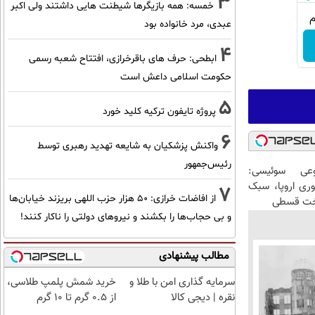
3
خمسه: همه بازیگرها شیطنت هایی داشتند ولی اکبر
عبدی، مرد خانواده بود
4
ابطحی: حرف های باقرخرازی، افتتاح شعبه رسمی
حکومت اسلامی داعش است
5
پروژه تایفون ترکیه کلید خورد
6
واکنش پزشکیان به شایعه تهدید رهبری توسط
رئیس‌جمهور
عی سوئیسی:
وری اروپا، سبک
7
از افاضات خرازی: ۵۰ هزار حزب اللهی بریزند خیابان‌ها
اخت قسطی
و بی حجاب‌ها را بکشند و نیرو‌های دولتی را ناکار کنند!
مطالب پیشنهادی
سرمایه گذاری امن با طلا و
خرید شمش پلمپ طلاسی،
نقره | دیجی کالا
از ۰.۵ گرم تا ۱۰ گرم