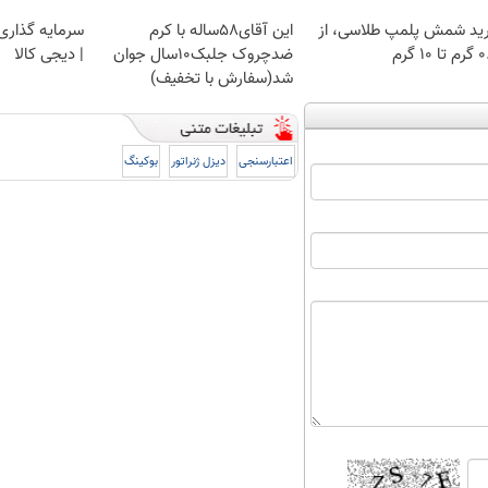
ید شمش پلمپ طلاسی، از
این آقای58ساله با کرم
سرمایه گذاری ا
 ۱۰ گرم
ضدچروک جلبک10سال جوان
| دیجی کالا
شد(سفارش با تخفیف)
اعتبارسنجی
دیزل ژنراتور
بوکینگ