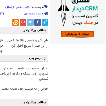
برچسب ها:
کتاب
،
متهم
،
اردستان
بازدید از صفحه اول
مطالب پیشنهادی
وام بگیر و قسطی طلا بخر! چی
با
از این بهتر!! سریع احراز کن
پو
جلبک(
از سراسر وب
دندان مصنوعی سوئیسی: جدیدترین
فناوری اروپا، سبک و مقاوم | پرداخت
قسطی
جوانی را به پوست خود هدیه دهید..
مطالب پیشنهادی