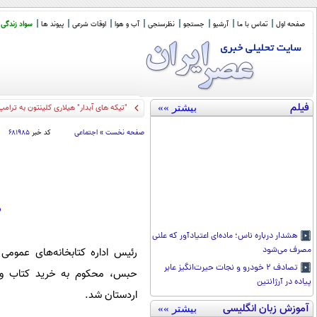
صفحه اول
تماس با ما
آرشیو
جستجو
نظرسنجی
آب و هوا
اوقات شرعی
پیوند ها
سواد زندگی
فیلم
بیشتر »»
"تیکه های آبدار" هیلاری کلینتون به ترامپ
صفحه نخست
»
اجتماعی
کد خبر
۶۸۱۹۸۵
م
هشدار درباره ناس؛ ماده‌ای اعتیادآور که علنی
مصرف می‌شود
رئیس اداره کتابخانه‌های عموم
تصادف ۲ خودرو و نجات حیر‌ت‌انگیز عابر
حبس، محکوم‌ به خرید کتاب و ا
پیاده در آرژانتین
اردستان شد.
آموزش زبان انگلیسی
بیشتر »»