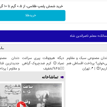
خرید شمش پلمپ طلاسی، از ۰.۵ گرم تا ۱۰ گرم
خریدطلا
ممالک» معلم ناصرالدین شاه
ندان مصنوعی سبک و مقاوم
دیگه هیچوقت پیری سراغت
دندان مصنو
ی‌خوای؟ پرداخت اقساطی هم
نمیاد😉 کرم ضدچروک گیاهی
جدیدترین فنا
ریم!😍 | 📍تهران
👈🏻45%تخفیف
و مقاوم | پرد
تماشاخانه