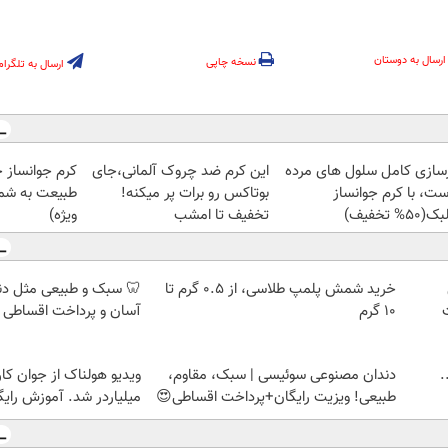
ارسال به دوستان
نسخه چاپی
ارسال به تلگرام
زسازی کامل سلول های مرده
این کرم ضد چروک آلمانی،جای
کرم جوانساز 
ست، با کرم جوانساز
بوتاکس رو برات پر میکنه!
طبیعت به شما
50% تخفیف)
تخفیف تا امشب
ویژه)
خرید شمش پلمپ طلاسی، از ۰.۵ گرم تا
🦷 سبک و طبیعی مثل د
۱۰ گرم
آسان و پرداخت اقساطی 
.
دندان مصنوعی سوئیسی | سبک، مقاوم،
ویدیو هولناک از جوان کا
طبیعی! ویزیت رایگان+پرداخت اقساطی😍
میلیاردر شد. آموزش رایگ