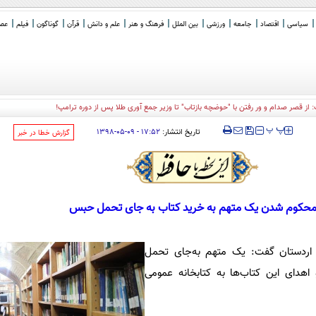
سیاسی
اقتصاد
جامعه
ورزشی
بین الملل
فرهنگ و هنر
علم و دانش
قرآن
گوناگون
فیلم
عصر 
: از قصر صدام و ور رفتن با "حوضچه بازتاب" تا وزیر جمع آوری طلا پس از دوره ترامپ!
‍‍‍ پ
پ
تاریخ انتشار:
۱۷:۵۲ - ۰۹-۰۵-۱۳۹۸
‌گزارش خطا در خبر
حکوم شدن یک متهم به خرید کتاب به جای تحمل حبس
ی اردستان گفت: یک متهم به‌جای تحمل
هدای این کتاب‌ها به کتابخانه عمومی