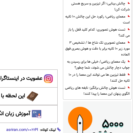
چالش بینایی؛ اگر تیزبین و سریع هستی
شرکت کن!
معمای ریاضی؛ رکورد حل این چالش 10 ثانیه
است
تست هوش تصویری: کدام کلید قفل را باز
می کند؟
معمای تصویری تک شاخ ها / تشخیص 3
مورد زیر 10 ثانیه برابر با دقت و هوش بصری فوق
العاده
یک معمای ریاضی/ خیلی ها برای رسیدن به
جواب دچار چالش می شوند، شما چطور؟
فقط تیزبین ها می توانند این معما را در 10
عضویت در اینستاگرام
ثانیه حل کنند!
تست هوش چالش برانگیز: نابغه های ریاضی
الگوی پنهان این معما را پیدا کنند!
این لحظه با
آموزش زبان ان
لینک کوتاه: