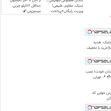
دندان مصنوعی سوئیسی |
از الان تا آخر تابستون
سبک، مقاوم، طبیعی!
حداقل 12کیلو چربی
ویزیت رایگان+پرداخت
میسوزونی🧨
اقساطی😍
جلبک، هدیه
(خرید با تخفیف
ندان خودت! نصب
 📍 تهران
رتن خوابی که
ان