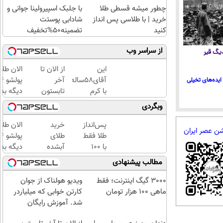
چطور میشه قسطی طلا
با جلبک اسپیرولینا جوانی و
خرید | با طلاسی پس انداز
شادابی پوستت
کنید
تضمینه50%تخفیف
از سراسر وب
 دیگ قیر
این
از الان تا
الان طلا
آقای58ساله
آخر
ایده‌های تخیلی
با کرم
تابستون
دیگه بده
ضدچروک
حداقل
سرمایه‌گ
وبگردی
جلبک10سال
12کیلو
طلا با ا
جوان
چربی
بی‌بهره
پس‌انداز
خرید
الان طلا
شن عصر ایران
شد(سفارش
میسوزونی
طلا فقط
طلای
با تخفیف)
🧨
با ۱۰۰
آبشده
دیگه بده
هزارتومان
حتی با
سرمایه‌گ
مطالب پیشنهادی
(امن و
۱۰۰هزارتومان
طلا با ا
راحت)
بی‌بهره
3000 گیگ اینترنت؛ فقط
ویدیو هولناک از جوان
ماهی 100 هزار تومان
کارتن خوابی که میلیاردر
شد. آموزش رایگان