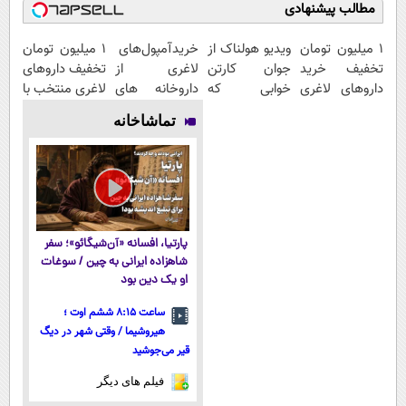
مطالب پیشنهادی
1 میلیون تومان
ویدیو هولناک از
خریدآمپول‌های
۱ میلیون تومان
تخفیف خرید
جوان کارتن
لاغری از
تخفیف داروهای
داروهای لاغری
خوابی که
داروخانه های
لاغری منتخب با
با ارسال از
میلیاردر شد.
اطرافت، ارسال
ارسال از
تماشاخانه
داروخانه و پک
آموزش رایگان
فوری همراه با
داروخانه
یخ!
پک یخ!
نزدیکت
پارتیا، افسانه «آن‌شیگائو»؛ سفر
شاهزاده ایرانی به چین / سوغات
او یک دین بود
ساعت ۸:۱۵ ششم اوت ؛
هیروشیما / وقتی شهر در دیگ
قیر می‌جوشید
فیلم های دیگر