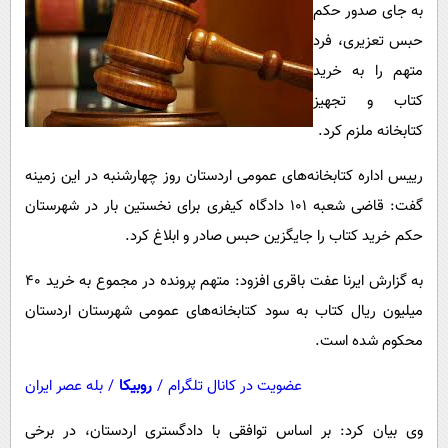
پیامک
به جای صدور حکم
سرگرمی
حبس تعزیری، فرد
روانشناسی
فناوری
متهم را به خرید
آشپزی
گوناگون
کتاب و تجهیز
دانلود
حوادث
کتابخانه ملزم کرد.
محیط زیست
رییس اداره کتابخانه‌های عمومی اردستان روز چهارشنبه در این زمینه
سلامت
گفت: قاضی شعبه ۱۰۱ دادگاه کیفری برای نخستین بار در شهرستان
فرهنگی
حکم خرید کتاب را جایگزین حبس صادر و ابلاغ کرد.
بین الملل
به گزارش ایرنا عفت باقری افزود: متهم پرونده در مجموع به خرید ۴۰
اجتماعی
میلیون ریال کتاب به سود کتابخانه‌های عمومی شهرستان اردستان
محکوم شده است.
حیات وحش
سیاست خارجی
عضویت در کانال تلگرام
/
روبیکا
/
بله عصر ایران
وی بیان کرد: بر اساس توافقی با دادگستری اردستان، در برخی