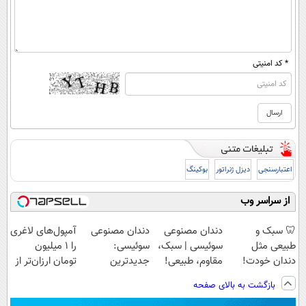
* کد امنیتی
اعتبارسنجی
دیزل ژنراتور
بوکینگ
از سراسر وب
🦷 سبک و
دندان مصنوعی
دندان مصنوعی
آمپول‌های لاغری
طبیعی مثل
سوئیسی | سبک،
سوئیسی:
را ۱ میلیون
دندان خودت!
مقاوم، طبیعی!
جدیدترین
تومان ارزان‌تر از
نصب آسان و
ویزیت
فناوری اروپا،
همه‌جا بخر!
بازگشت به بالای صفحه
پرداخت اقساطی
رایگان+پرداخت
سبک و مقاوم |