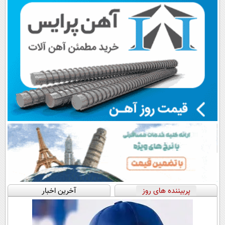
💳 📍 تهران
اقساطی😍
پرداخت قسطی
پربیننده های روز
آخرین اخبار