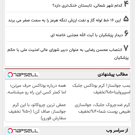
4
کدام شهر شمالی، تابستان خنک‌تری دارد؟
5
این 16 خط لوله گاز و نفت ارزش تنگه هرمز را به سمت صفر می برند
6
دیدار پزشکیان با آیت الله مجتبی خامنه ای
7
انتصاب محسن رضایی به عنوان دبیر شورای عالی امنیت ملی با حکم
پزشکیان
مطالب پیشنهادی
بمب جوانساز! کرم بوتاکس جلبک
همه درباره بوتاکس حرف میزنن؛
اسپیرولینا50%تخفیف
اما کمتر کسی این راه رو میشناسه.
کرم ضدچروک جلبک، جوانسازی
عمقی ترین چروکاتو، با این کرم
طبیعی پوست شما40%تخفیف
جوانساز، صاف کن! (50% تخفیف
سفارش فوری)
از سراسر وب