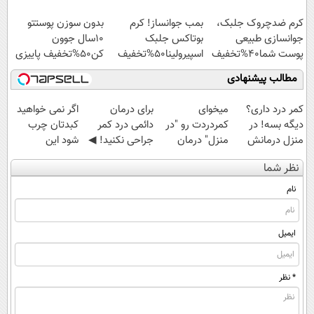
کنید!
ویژه)
کرم ضدچروک جلبک،
بمب جوانساز! کرم
بدون سوزن پوستتو
جوانسازی طبیعی
بوتاکس جلبک
10سال جوون
پوست شما40%تخفیف
اسپیرولینا50%تخفیف
کن50%تخفیف پاییزی
مطالب پیشنهادی
کمر درد داری؟
میخوای
برای درمان
اگر نمی خواهید
دیگه بسه! در
کمردردت رو "در
دائمی درد کمر
کبدتان چرب
منزل درمانش
منزل" درمان
جراحی نکنید! ◀
شود این
کن
کنی؟ (◂فیلم +
پرسش‌نامه رو پر
نوشیدنی خوش
نظر شما
(◀پرسش‌نامه)
◂پرسش‌نامه)
کن ▶
طعم را بنوشید
نام
ایمیل
* نظر