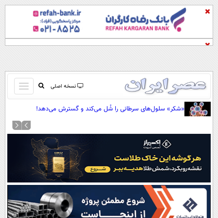
باز
نسخه اصلی
و
صفحه اول
«شکر» سلول‌های سرطانی را شُل می‌کند و گسترش می‌دهد!
بسته
تماس با ما
کردن
آرشیو
منو
جستجو
نظرسنجی
آب و هوا
اوقات شرعی
پیوند ها
سواد زندگی