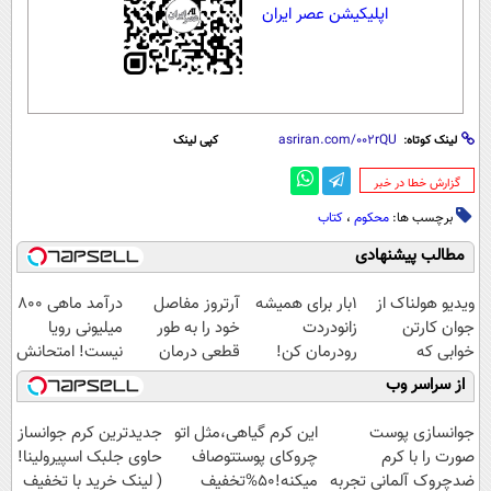
اپلیکیشن عصر ایران
لینک کوتاه:
کپی لینک
‌گزارش خطا در خبر
برچسب ها:
محکوم
،
کتاب
مطالب پیشنهادی
ویدیو هولناک از
1بار برای همیشه
آرتروز مفاصل
درآمد ماهی 800
جوان کارتن
زانودردت
خود را به طور
میلیونی رویا
خوابی که
رودرمان کن!
قطعی درمان
نیست! امتحانش
میلیاردر شد.
(تکنولوژی آلمان)
کنید!
مجانیه😉
از سراسر وب
آموزش رایگان
◂پرسشنامه▸
◗پرسش‌نامه◖
جوانسازی پوست
این کرم گیاهی،مثل اتو
جدیدترین کرم جوانساز
صورت را با کرم
چروکای پوستتوصاف
حاوی جلبک اسپیرولینا!
ضدچروک آلمانی تجربه
میکنه!50%تخفیف
( لینک خرید با تخفیف