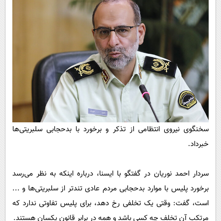
پیامک
سرگرمی
روانشناسی
فناوری
آشپزی
گوناگون
دانلود
حوادث
محیط زیست
سلامت
فرهنگی
سخنگوی نیروی انتظامی از تذکر و برخورد با بدحجابی سلبریتی‌ها
بین الملل
خبرداد.
اجتماعی
حیات وحش
سردار احمد نوریان در گفتگو با ایسنا، درباره اینکه به نظر می‌رسد
برخورد پلیس با موارد بدحجابی مردم عادی تندتر از سلبریتی‌ها و ...
سیاست خارجی
است، گفت: وقتی یک تخلفی رخ دهد، برای پلیس تفاوتی ندارد که
مرتکب آن تخلف چه کسی باشد و همه در برابر قانون یکسان هستند.