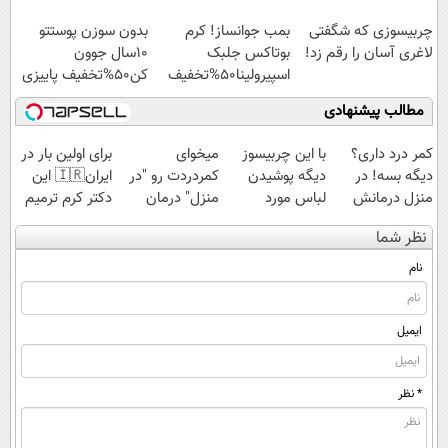
چربیسوزی که شگفتی
بمب جوانساز! کرم
بدون سوزن پوستتو
لاغری آسان را رقم زد!
بوتاکس جلبک
10سال جوون
اسپیرولینا50%تخفیف
کن50%تخفیف پاییزی
مطالب پیشنهادی
کمر درد داری؟
با این چربیسوز
میخوای
برای اولین بار در
دیگه بسه! در
دیگه پوشیدن
کمردردت رو "در
ایران🇮🇷 این
منزل درمانش
لباس مورد
منزل" درمان
دکتر کرم ترمیم
کن
علاقت آرزو
کنی؟ (◂فیلم +
کننده 23 روزه
نظر شما
(◀پرسش‌نامه)
نیست❗
◂پرسش‌نامه)
ساخت!
نام
ایمیل
* نظر