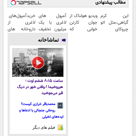
مطالب پیشنهادی
این کرم
ویدیو هولناک از
آمپول های
خریدآمپول‌های
گیاهی،مثل اتو
جوان کارتن
لاغری با یک
لاغری از
چروکای
خوابی که
میلیون تخفیف
داروخانه های
پوستتوصاف
میلیاردر شد.
| ارسال از
اطرافت، ارسال
تماشاخانه
میکنه!50%تخفیف
آموزش رایگان
داروخانه های
فوری همراه با
معتبر
پک یخ!
ساعت ۸:۱۵ ششم اوت ؛
هیروشیما / وقتی شهر در دیگ
قیر می‌جوشید
محمدباقر خرازی کیست؟
روحانی جنجالی با ادعاها و
ایده‌های تخیلی
فیلم های دیگر