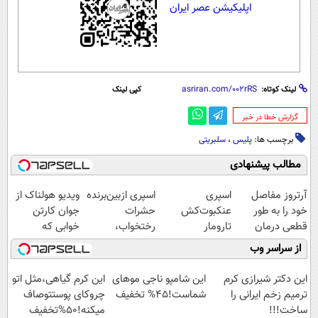
اپلیکیشن عصر ایران
لینک کوتاه:
کپی لینک
‌گزارش خطا در خبر
برچسب ها:
پلیس
،
سلبریتی
مطالب پیشنهادی
آرتروز مفاصل
اسپری
اسپری ازبین‌برنده
ویدیو هولناک از
خود را به طور
عنکبوت‌‌کش
حشرات
جوان کارتن
قطعی درمان
تارومار
رختخواب،
خوابی که
کنید!
ازبین‌برنده انواع
مناسب برای
میلیاردر شد.
از سراسر وب
◗پرسش‌نامه◖
عنکبوت
مقابله با انواع
آموزش رایگان
ساس
این دکتر شیرازی کرم
این شامپو ناجی موهای
این کرم گیاهی،مثل اتو
ترمیم زخم ایرانی را
شماست!45% تخفیف
چروکای پوستتوصاف
ساخت!!!
میکنه!50%تخفیف