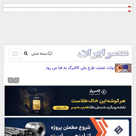
باز
نسخه اصلی
و
صفحه اول
دولت نجنبد، طرح ملی کالابرگ به فنا می رود
بسته
تماس با ما
کردن
آرشیو
منو
جستجو
نظرسنجی
آب و هوا
اوقات شرعی
پیوند ها
سواد زندگی