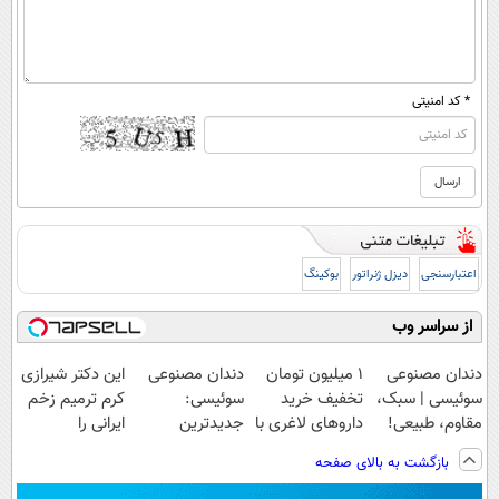
* کد امنیتی
اعتبارسنجی
دیزل ژنراتور
بوکینگ
از سراسر وب
دندان مصنوعی
1 میلیون تومان
دندان مصنوعی
این دکتر شیرازی
سوئیسی | سبک،
تخفیف خرید
سوئیسی:
کرم ترمیم زخم
مقاوم، طبیعی!
داروهای لاغری با
جدیدترین
ایرانی را
ویزیت
ارسال از
فناوری اروپا،
ساخت!!!
بازگشت به بالای صفحه
رایگان+پرداخت
داروخانه و پک
سبک و مقاوم |
اقساطی😍
یخ!
پرداخت قسطی