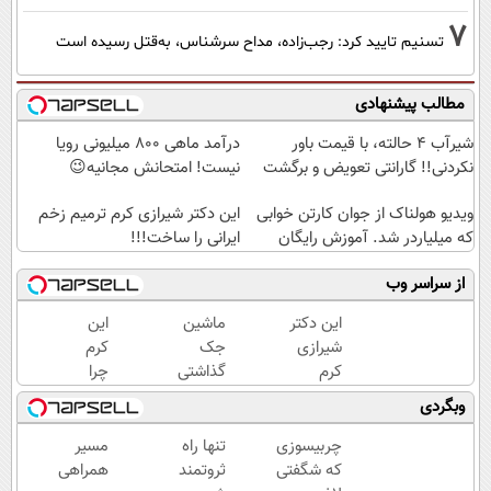
7
تسنیم تایید کرد: رجب‌زاده، مداح سرشناس، به‌قتل رسیده است
مطالب پیشنهادی
شیر‌آب ۴ حالته، با قیمت باور
درآمد ماهی 800 میلیونی رویا
نکردنی!! گارانتی تعویض و برگشت
نیست! امتحانش مجانیه😉
ویدیو هولناک از جوان کارتن خوابی
این دکتر شیرازی کرم ترمیم زخم
که میلیاردر شد. آموزش رایگان
ایرانی را ساخت!!!
از سراسر وب
این دکتر
ماشین
این
شیرازی
جک
کرم
کرم
گذاشتی
چرا
ترمیم
برای
اینقدر
وبگردی
زخم
فروش
سر
ایرانی را
؟ اینجا
زبون‌ها
چربیسوزی
تنها راه
مسیر
ساخت!!!
سریع و
افتاده؟
که شگفتی
ثروتمند
همراهی