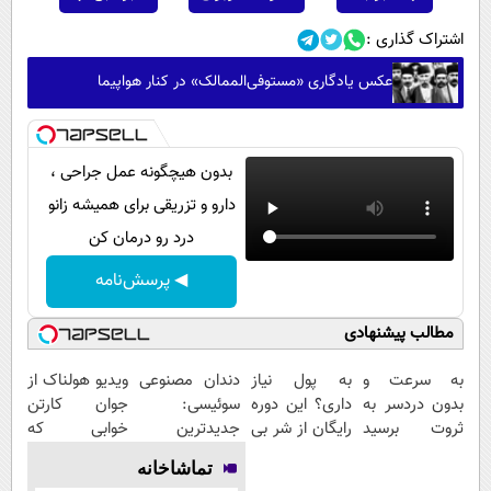
اشتراک گذاری :
عکس یادگاری «مستوفی‌الممالک» در کنار هواپیما
بدون هیچگونه عمل جراحی ،
دارو و تزریقی برای همیشه زانو
درد رو درمان کن
◀ پرسش‌نامه
مطالب پیشنهادی
به سرعت و
به پول نیاز
دندان مصنوعی
ویدیو هولناک از
بدون دردسر به
داری؟ این دوره
سوئیسی:
جوان کارتن
ثروت برسید
رایگان از شر بی
جدیدترین
خوابی که
(دوره کاملا
پولی خلاصت
فناوری اروپا،
میلیاردر شد.
تماشاخانه
رایگان
میکنه
سبک و مقاوم |
آموزش رایگان