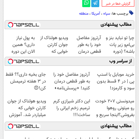
‌گزارش خطا در خبر
برچسب ها:
سپاه
،
آمریکا
،
منطقه
مطالب پیشنهادی
چرا تو نباید بنز و
آرتروز مفاصل
ویدیو هولناک از
به پول نیاز
بی‌ام‌و زیر پات
خود را به طور
جوان کارتن
داری؟ همین
باشه؟ (دوره
قطعی درمان
خوابی که
الان این دوره
رایگان درآمد
کنید!
میلیاردر شد.
رایگان رو شرکت
از سراسر وب
میلیاردی)
◗پرسش‌نامه◖
آموزش رایگان
کن تا دیر نشده!
خرید موبایل با اسنپ
آرتروز مفاصل خود را
جای بخیه داری؟؟ فقط
پی | در ۴ قسط بدون
به طور قطعی درمان
در 3 هفته ترمیمش
سود و کارمزد!
کنید! ◗پرسش‌نامه◖
کن!😍
میدونستی 207 خودت
این دکتر شیرازی کرم
ویدیو هولناک از جوان
رو میتونی روهوا
ترمیم زخم ایرانی را
کارتن خوابی که
بفروشی؟اینجا سریع و
ساخت!!!
میلیاردر شد. آموزش
راحت بفروش
رایگان
مطالب پیشنهادی