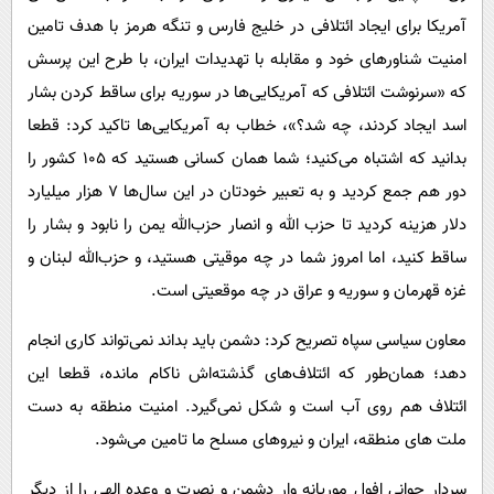
آمریکا برای ایجاد ائتلافی در خلیج فارس و تنگه هرمز با هدف تامین
امنیت شناورهای خود و مقابله با تهدیدات ایران، با طرح این پرسش
که «سرنوشت ائتلافی که آمریکایی‌ها در سوریه برای ساقط کردن بشار
اسد ایجاد کردند، چه شد؟»، خطاب به آمریکایی‌ها تاکید کرد: قطعا
بدانید که اشتباه می‌کنید؛ شما همان کسانی هستید که ۱۰۵ کشور را
دور هم جمع کردید و به تعبیر خودتان در این سال‌ها ۷ هزار میلیارد
دلار هزینه کردید تا حزب الله و انصار حزب‌الله یمن را نابود و بشار را
ساقط کنید، اما امروز شما در چه موقیتی هستید، و حزب‌الله لبنان و
غزه قهرمان و سوریه و عراق در چه موقعیتی است.
معاون سیاسی سپاه تصریح کرد: دشمن باید بداند نمی‌تواند کاری انجام
دهد؛ همان‌طور که ائتلاف‌های گذشته‌اش ناکام مانده، قطعا این
ائتلاف هم روی آب است و شکل نمی‌گیرد. امنیت منطقه به دست
ملت های منطقه، ایران و نیروهای مسلح ما تامین می‌شود.
سردار جوانی افول موریانه وار دشمن و نصرت و وعده الهی را از دیگر