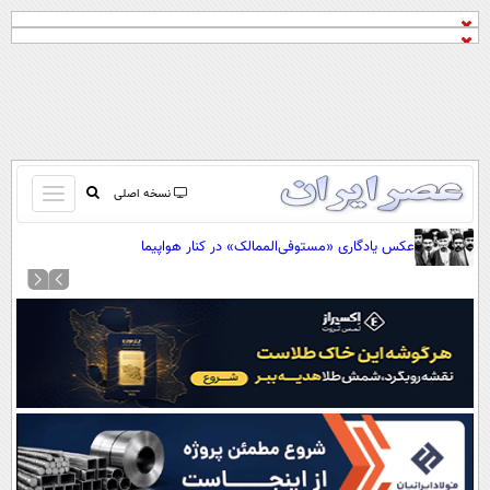
باز
نسخه اصلی
و
صفحه اول
عکس یادگاری «مستوفی‌الممالک» در کنار هواپیما
بسته
تماس با ما
کردن
آرشیو
منو
جستجو
نظرسنجی
آب و هوا
اوقات شرعی
پیوند ها
سواد زندگی