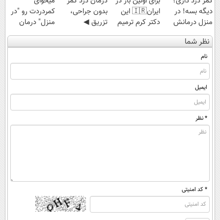
کمر درد داری؟
برای اولین بار در
درمان درد کمر
میخوای
دیگه بسه! در
ایران🇮🇷 این
بدون جراحی،
کمردردت رو "در
منزل درمانش
دکتر کرم ترمیم
تزریق ◀
منزل" درمان
کن
کننده 23 روزه
پرسش‌نامه رو پر
کنی؟ (◂فیلم +
نظر شما
(◀پرسش‌نامه)
ساخت!
کن ▶
◂پرسش‌نامه)
نام
ایمیل
* نظر
* کد امنیتی