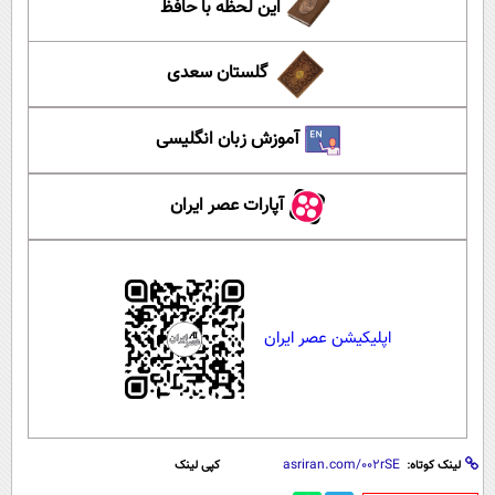
این لحظه با حافظ
گلستان سعدی
آموزش زبان انگلیسی
آپارات عصر ایران
اپلیکیشن عصر ایران
لینک کوتاه:
کپی لینک