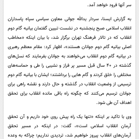
پیامک
سرگرمی
سر آنها فرود خواهد آمد.
روانشناسی
فناوری
به گزارش ایسنا، سردار یدالله جوانی معاون سیاسی سپاه پاسداران
آشپزی
گوناگون
انقلاب اسلامی صبح پنجشنبه در نشست تبیین گفتمان بیانیه گام دوم
دانلود
انقلاب که در تالار فرهنگ تهران برگزار شد، با بیان اینکه «مخاطب
حوادث
اصلی بیانیه گام دوم جوانان هستند»، اظهار کرد: مقام معظم رهبری
محیط زیست
در بیانیه گام دوم انقلاب می‌خواهند به جوانان بفرمایند که نسل‌های
سلامت
گذشته در ۴۰ سال قبل مسیر پر فراز و نشیبی را طی و حماسه‌های
فرهنگی
مختلفی را خلق کردند و گام هایی را برداشتند؛ ایشان با بیانیه گام دوم
ترسیمی از وضعیت انقلاب در گذشته و حال دارند و نقشه راهی برای
بین الملل
جوانان ترسیم می‌کنند که چگونه راه باقی مانده انقلاب برای تحقق
اجتماعی
اهداف آن طی شود.
حیات وحش
وی با تاکید بر اینکه «تنها یک راه پیش روی خود داریم و آن تحقق
سیاست خارجی
آرمان انقلاب اسلامی است»، گفت: در اینکه در مسیر تحقق
آرمان‌های انقلاب پیروز خواهیم شد، تردیدی نداریم؛ چراکه به وعده