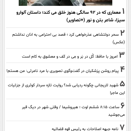
1
معماری که در 92 سالگی هنوز خلق می کند؛ داستان آلوارو
سیزا، شاعر بتن و نور (+تصاویر)
2
سحر دولتشاهی عذرخواهی کرد ؛ قصد بی احترامی به اذان نداشتم
(عکس)
3
امروز با حافظ: گُل در بَر و مِی در کَف و معشوق به کام است
4
پیام روشن پزشکیان در گفت‌و‌گوی تصویری با مرد نامرئی: من هستم!
5
شهید لاریجانی چگونه ردیابی شد؟ روایت تازه سردار کوثری از جزئیات
این ماجرا
6
ساعت ۸:۱۵ ششم اوت ؛ هیروشیما / وقتی شهر در دیگ قیر
می‌جوشید
7
نامه جبهه اصلاحات به رئیس قوه قضائیه