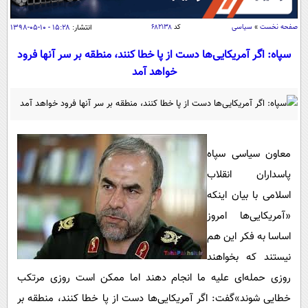
سیاسی
اقتصاد
صفحه نخست
»
سیاسی
کد
۶۸۲۱۳۸
انتشار:
۱۵:۲۸ - ۱۰-۰۵-۱۳۹۸
جامعه
اقتصادی
سپاه: اگر آمریکایی‌ها دست از پا خطا کنند، منطقه بر سر آنها فرود
خواهد آمد
ورزشی
اجتماعی
خودرو
بین الملل
حوادث
فرهنگ و هنر
سیاست خارجی
سلامت
علم و دانش
یک برش دانایی
معاون سیاسی سپاه
قرآن
فناوری و It
پاسداران انقلاب
محیط زیست
گوناگون
اسلامی با بیان اینکه
علمی
سفر و تفریح
«آمریکایی‌ها امروز
فیلم
سرگرمی
اخبار کریپتو
اساسا به فکر این هم
عصر ایران 2
اقتصاد
باشگاه مغز
نیستند که بخواهند
آموزش زبان
خواندنی ها و دیدنی ها
ورزش
مجله تصویری سلاح
روزی حمله‌ای علیه ما انجام دهند اما ممکن است روزی مرتکب
داستان کوتاه
سیاست
خطایی شوند»گفت: اگر آمریکایی‌ها دست از پا خطا کنند، منطقه بر