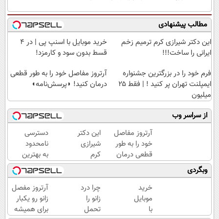
مطالب پیشنهادی
این دکتر شیرازی کرم ترمیم زخم
خرید موبایل با اسنپ پی | در ۴
ایرانی را ساخت!!!
قسط بدون سود و کارمزد!
فرم خود را در بزرگترین جشنواره
آرتروز مفاصل خود را به طور قطعی
ایمپلنت تهران پر کنید ! | فقط ۲۵
درمان کنید! ◗پرسش‌نامه◖
میلیون
از سراسر وب
آرتروز مفاصل
این دکتر
دسترسی
خود را به طور
شیرازی
نامحدود
قطعی درمان
کرم
به بهترین
کنید!
ترمیم
آموزش‌ها
وبگردی
◗پرسش‌نامه◖
زخم
تا روز
ایرانی را
کنکور
خرید
چرا درد
آرتروز مفصل
ساخت!!!
موبایل
زانو را
زانو رو یکبار
با
تحمل
برای همیشه