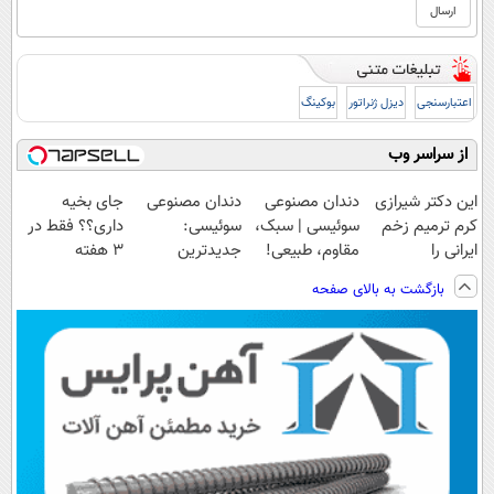
اعتبارسنجی
دیزل ژنراتور
بوکینگ
از سراسر وب
این دکتر شیرازی
دندان مصنوعی
دندان مصنوعی
جای بخیه
کرم ترمیم زخم
سوئیسی | سبک،
سوئیسی:
داری؟؟ فقط در
ایرانی را
مقاوم، طبیعی!
جدیدترین
3 هفته
ساخت!!!
ویزیت
فناوری اروپا،
ترمیمش کن!😍
بازگشت به بالای صفحه
رایگان+پرداخت
سبک و مقاوم |
اقساطی😍
پرداخت قسطی