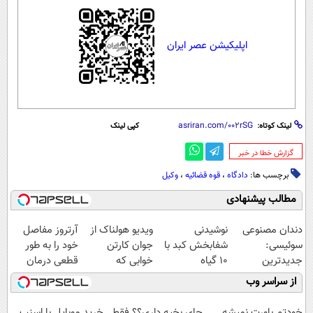
اپلیکیشن عصر ایران
لینک کوتاه:
کپی لینک
‌گزارش خطا در خبر
برچسب ها:
دادگاه
،
قوه قضائیه
،
وکیل
مطالب پیشنهادی
دندان مصنوعی
نوشیدنی
ویدیو هولناک از
آرتروز مفاصل
سوئیسی:
شفابخش کبد با
جوان کارتن
خود را به طور
جدیدترین
10 گیاه
خوابی که
قطعی درمان
فناوری اروپا،
موثر(تخفیف تا
میلیاردر شد.
کنید!
از سراسر وب
سبک و مقاوم |
امشب)
آموزش رایگان
◗پرسش‌نامه◖
پرداخت قسطی
خودتم باورت نمیشه
جای بخیه داری؟؟ فقط
خرید موبایل با اسنپ