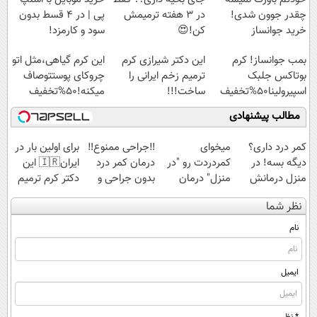
چقدر جوون شدی!
در 3 هفته ترمیمش
پی | در ۴ قسط بدون
خرید جوانساز
کن!😍
سود و کارمزد!
اسپیرولینا با تخفیف
بمب جوانساز! کرم
این دکتر شیرازی کرم
این کرم گیاهی،مثل اتو
ویژه
بوتاکس جلبک
ترمیم زخم ایرانی را
چروکای پوستتوصاف
اسپیرولینا50%تخفیف
ساخت!!!
میکنه!50%تخفیف
مطالب پیشنهادی
کمر درد داری؟
میخوای
‼️جراحی ممنوع‼️
برای اولین بار در
دیگه بسه! در
کمردردت رو "در
درمان کمر درد
ایران🇮🇷 این
منزل درمانش
منزل" درمان
بدون جراحی و
دکتر کرم ترمیم
کن
کنی؟ (◂فیلم +
دوره نقاهت
کننده 23 روزه
نظر شما
(◀پرسش‌نامه)
◂پرسش‌نامه)
ساخت!
نام
ایمیل
* نظر