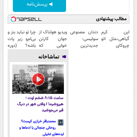
◀ پرسش‌نامه
مطالب پیشنهادی
این کرم
دندان مصنوعی
ویدیو هولناک از
چرا تو نباید بنز و
گیاهی،مثل اتو
سوئیسی:
جوان کارتن
بی‌ام‌و زیر پات
چروکای
جدیدترین
خوابی که
باشه؟ (دوره
پوستتوصاف
فناوری اروپا،
میلیاردر شد.
رایگان درآمد
تماشاخانه
میکنه!50%تخفیف
سبک و مقاوم |
آموزش رایگان
میلیاردی)
پرداخت قسطی
ساعت ۸:۱۵ ششم اوت ؛
هیروشیما / وقتی شهر در دیگ
قیر می‌جوشید
محمدباقر خرازی کیست؟
روحانی جنجالی با ادعاها و
ایده‌های تخیلی