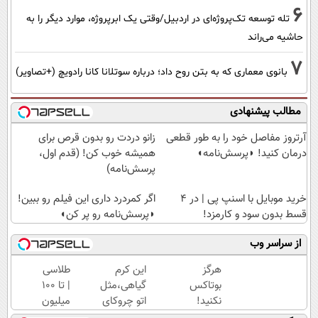
6
تله توسعه تک‌پروژه‌ای در اردبیل/وقتی یک ابرپروژه، موارد دیگر را به
حاشیه می‌راند
7
بانوی معماری که به بتن روح داد؛ درباره سوتلانا کانا رادویچ (+تصاویر)
مطالب پیشنهادی
آرتروز مفاصل خود را به طور قطعی
زانو دردت رو بدون قرص برای
درمان کنید! ◗پرسش‌نامه◖
همیشه خوب کن! (قدم اول،
پرسش‌نامه)
خرید موبایل با اسنپ پی | در ۴
اگر کمردرد داری این فیلم رو ببین!
قسط بدون سود و کارمزد!
◗پرسش‌نامه رو پر کن◖
از سراسر وب
هرگز
این کرم
طلاسی
بوتاکس
گیاهی،مثل
| تا 100
نکنید!
اتو چروکای
میلیون
جوانساز
پوستتوصاف
وام