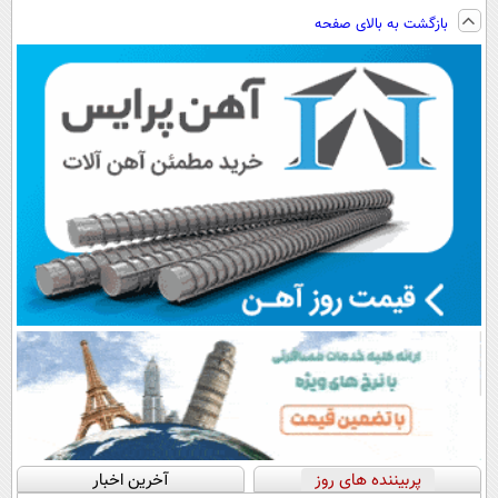
فناوری اروپا،
ویزیت
پرداخت اقساطی
ساخت!!!
بازگشت به بالای صفحه
سبک و مقاوم |
رایگان+پرداخت
هم داریم!😍 |
پرداخت قسطی
اقساطی😍
📍تهران
پربیننده های روز
آخرین اخبار