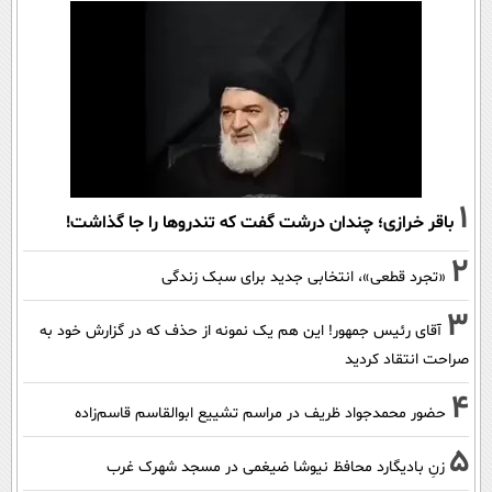
1
باقر خرازی؛ چندان درشت گفت که تندروها را جا گذاشت!
2
«تجرد قطعی»، انتخابی جدید برای سبک زندگی
3
آقای رئیس جمهور! این هم یک نمونه از حذف که در گزارش خود به
صراحت انتقاد کردید
4
حضور محمدجواد ظریف در مراسم تشییع ابوالقاسم قاسم‌زاده
5
زنِ بادیگارد محافظ نیوشا ضیغمی در مسجد شهرک غرب