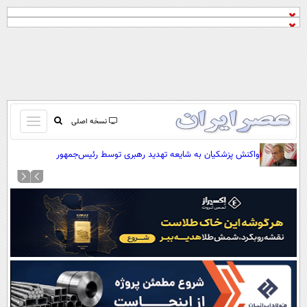
باز
نسخه اصلی
و
صفحه اول
واکنش پزشکیان به شایعه تهدید رهبری توسط رئیس‌جمهور
بسته
تماس با ما
کردن
آرشیو
منو
جستجو
نظرسنجی
آب و هوا
اوقات شرعی
پیوند ها
سواد زندگی