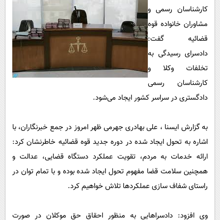
پیامک
سرگرمی
کارشناسان رسمی و
روانشناسی
مشاوران خانواده قوه
فناوری
قضائیه گفت:
آشپزی
گوناگون
دادسرای رسیدگی به
دانلود
حوادث
تخلفات وکلا و
محیط زیست
کارشناسان رسمی
سلامت
دادگستری در سراسر کشور ایجاد می‌شود.
فرهنگی
به گزارش ایسنا ، علی بهادری جهرمی ظهر امروز در جمع خبرنگاران، با
بین الملل
اشاره به تحول ایجاد شده در دوره جدید قوه قضائیه خاطرنشان کرد:
اجتماعی
ارائه خدمات به مردم، تقویت عملکرد دستگاه قضایی، عدالت و
حیات وحش
همچنین سلامت قضا مفهوم تحول ایجاد شده بوده و با تمام توان در
راستای شفاف سازی عملکرد‌ها تلاش خواهیم کرد.
سیاست خارجی
وی افزود: دادسرا‌هایی به منظور احقاق حق موکلان در صورت