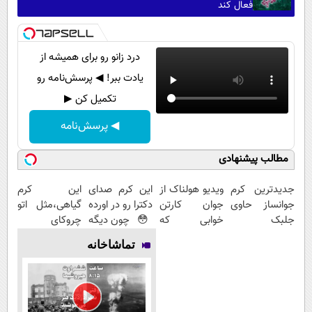
فعال کند
درد زانو رو برای همیشه از
یادت ببر! ◀ پرسش‌نامه رو
تکمیل کن ▶
◀ پرسش‌نامه
مطالب پیشنهادی
جدیدترین کرم
ویدیو هولناک از
این کرم صدای
این کرم
جوانساز حاوی
جوان کارتن
دکترا رو در اورده
گیاهی،مثل اتو
جلبک
خوابی که
😳 چون دیگه
چروکای
اسپیرولینا!(
میلیاردر شد.
نیازی نداری
پوستتوصاف
تماشاخانه
لینک خرید با
آموزش رایگان
بوتاکس کنی!!!
میکنه!50%تخفیف
تخفیف ویژه)