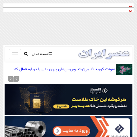
باز
نسخه اصلی
و
صفحه اول
عفونت کووید ۱۹ می‌تواند ویروس‌های پنهان بدن را دوباره فعال کند
بسته
تماس با ما
کردن
آرشیو
منو
جستجو
نظرسنجی
آب و هوا
اوقات شرعی
پیوند ها
سواد زندگی