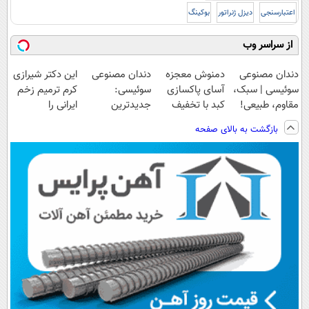
اعتبارسنجی
دیزل ژنراتور
بوکینگ
از سراسر وب
دندان مصنوعی
دمنوش معجزه
دندان مصنوعی
این دکتر شیرازی
سوئیسی | سبک،
آسای پاکسازی
سوئیسی:
کرم ترمیم زخم
مقاوم، طبیعی!
کبد با تخفیف
جدیدترین
ایرانی را
ویزیت
ویژه
فناوری اروپا،
ساخت!!!
بازگشت به بالای صفحه
رایگان+پرداخت
سبک و مقاوم |
اقساطی😍
پرداخت قسطی