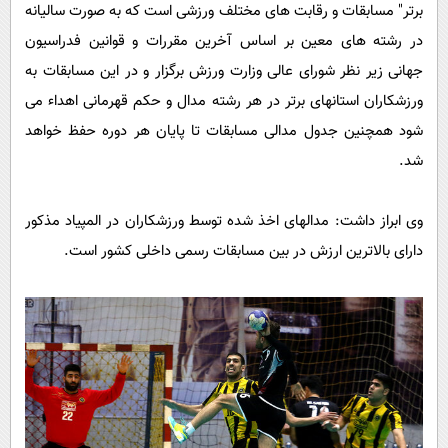
پیامک
برتر" مسابقات و رقابت های مختلف ورزشی است که به صورت سالیانه
سرگرمی
در رشته های معین بر اساس آخرین مقررات و قوانین فدراسیون
روانشناسی
فناوری
جهانی زیر نظر شورای عالی وزارت ورزش برگزار و در این مسابقات به
آشپزی
گوناگون
ورزشکاران استانهای برتر در هر رشته مدال و حکم قهرمانی اهداء می
دانلود
حوادث
شود همچنین جدول مدالی مسابقات تا پایان هر دوره حفظ خواهد
محیط زیست
شد.
سلامت
وی ابراز داشت: مدالهای اخذ شده توسط ورزشکاران در المپیاد مذکور
فرهنگی
دارای بالاترین ارزش در بین مسابقات رسمی داخلی کشور است.
بین الملل
اجتماعی
حیات وحش
سیاست خارجی