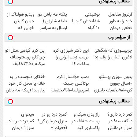
مطالب پیشنهادی
آرتروز مفاصل
نوشیدنی
پنکه مه پاش دو
ویدیو هولناک از
خود را به طور
شفابخش کبد با
طبقه شارژی (
جوان کارتن
قطعی درمان
10 گیاه
ارسال به سراسر
خوابی که
کنید!
موثر(تخفیف تا
کشور)
میلیاردر شد.
از سراسر وب
◗پرسش‌نامه◖
امشب)
آموزش رایگان
چربیسوزی که شگفتی
این دکتر شیرازی کرم
این کرم گیاهی،مثل اتو
لاغری آسان را رقم زد!
ترمیم زخم ایرانی را
چروکای پوستتوصاف
ساخت!!!
میکنه!50%تخفیف
بدون سوزن پوستتو
بمب جوانساز! کرم
خنکای دلچسب را به
10سال جوون
بوتاکس جلبک
خانه یا محل کار خود
کن50%تخفیف پاییزی
اسپیرولینا50%تخفیف
بیاورید! (پنکه مه پاش
رومیزی)
مطالب پیشنهادی
کمر درد داری؟
راز بدن سبک و
کمرد درد رو در
میخوای
دیگه بسه! در
پوست شفاف در
منزل درمان کن!
کمردردت رو "در
منزل درمانش
پاکسازی کبد
(◂فیلم +
منزل" درمان
کن
نهفته است!
پرسش‌نامه)
کنی؟ (◂فیلم +