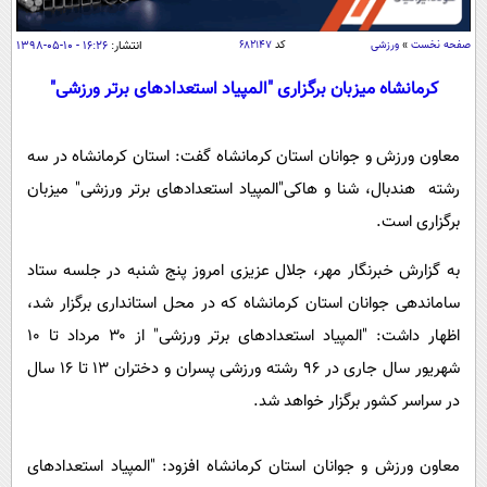
سیاسی
اقتصاد
صفحه نخست
»
ورزشی
کد
۶۸۲۱۴۷
انتشار:
۱۶:۲۶ - ۱۰-۰۵-۱۳۹۸
جامعه
اقتصادی
کرمانشاه میزبان برگزاری "المپیاد استعدادهای برتر ورزشی"
ورزشی
اجتماعی
خودرو
معاون ورزش و جوانان استان کرمانشاه گفت: استان کرمانشاه در سه
بین الملل
حوادث
رشته هندبال، شنا و هاکی"المپیاد استعدادهای برتر ورزشی" میزبان
فرهنگ و هنر
سیاست خارجی
سلامت
برگزاری است.
علم و دانش
یک برش دانایی
قرآن
فناوری و It
به گزارش خبرنگار مهر، جلال عزیزی امروز پنج شنبه در جلسه ستاد
محیط زیست
ساماندهی جوانان استان کرمانشاه که در محل استانداری برگزار شد،
گوناگون
علمی
سفر و تفریح
اظهار داشت: "المپیاد استعدادهای برتر ورزشی" از ۳۰ مرداد تا ۱۰
فیلم
سرگرمی
اخبار کریپتو
شهریور سال جاری در ۹۶ رشته ورزشی پسران و دختران ۱۳ تا ۱۶ سال
عصر ایران 2
اقتصاد
باشگاه مغز
در سراسر کشور برگزار خواهد شد.
آموزش زبان
خواندنی ها و دیدنی ها
ورزش
مجله تصویری سلاح
داستان کوتاه
سیاست
معاون ورزش و جوانان استان کرمانشاه افزود: "المپیاد استعدادهای