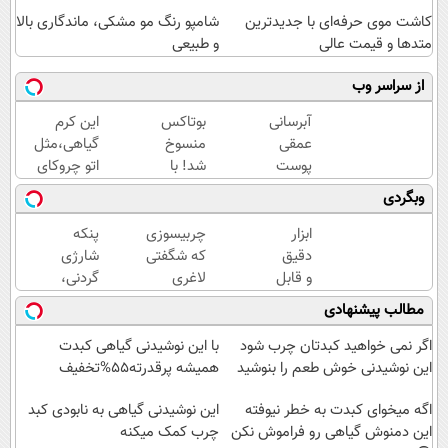
کاشت موی حرفه‌ای با جدیدترین
شامپو رنگ مو مشکی، ماندگاری بالا
متدها و قیمت عالی
و طبیعی
از سراسر وب
آبرسانی
بوتاکس
این کرم
عمقی
منسوخ
گیاهی،مثل
پوست
شد! با
اتو چروکای
در
کرم
پوستتوصاف
وبگردی
تابستان
جوانساز
میکنه!50%تخفیف
با کرم
جلبک10،12سال
ابزار
چربیسوزی
پنکه
جوانساز
جوان
دقیق
که شگفتی
شارژی
آلمانی!
شو50%تخفیف
و قابل
لاغری
گردنی،
اعتماد
آسان را
با
مطالب پیشنهادی
برای
رقم زد!
قیمت
اندازه
باور
اگر نمی خواهید کبدتان چرب شود
با این نوشیدنی گیاهی کبدت
گیری
نکردنی!
این نوشیدنی خوش طعم را بنوشید
همیشه پرقدرته55%تخفیف
فشار
(فرصت
خون
اگه میخوای کبدت به خطر نیوفته
محدود)
این نوشیدنی گیاهی به نابودی کبد
در
این دمنوش گیاهی رو فراموش نکن
چرب کمک میکنه