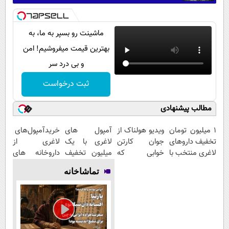
ماشینت رو بسپر به ما، به
بهترین قیمت میفروشیم! امن
و بی درد سر
ثبت درخواست
مطالب پیشنهادی
۱ میلیون تومان
ویدیو هولناک از
آمپول های
خریدآمپول‌های
تخفیف داروهای
جوان کارتن
لاغری با یک
لاغری از
لاغری منتخب با
خوابی که
میلیون تخفیف
داروخانه های
ارسال از
میلیاردر شد.
| ارسال از
اطرافت، ارسال
تماشاخانه
داروخانه
آموزش رایگان
داروخانه های
فوری همراه با
نزدیکت
معتبر
پک یخ!