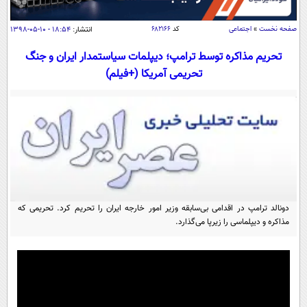
سیاسی
اقتصاد
صفحه نخست
»
اجتماعی
کد
۶۸۲۱۶۶
انتشار:
۱۸:۵۴ - ۱۰-۰۵-۱۳۹۸
جامعه
اقتصادی
تحریم مذاکره توسط ترامپ؛ دیپلمات سیاستمدار ایران و جنگ
تحریمی آمریکا (+فیلم)
ورزشی
اجتماعی
خودرو
بین الملل
حوادث
فرهنگ و هنر
سیاست خارجی
سلامت
علم و دانش
یک برش دانایی
قرآن
فناوری و It
محیط زیست
گوناگون
علمی
سفر و تفریح
دونالد ترامپ در اقدامی بی‌سابقه وزیر امور خارجه ایران را تحریم کرد. تحریمی که
فیلم
سرگرمی
اخبار کریپتو
مذاکره و دیپلماسی را زیرپا می‌گذارد.
عصر ایران 2
اقتصاد
باشگاه مغز
آموزش زبان
خواندنی ها و دیدنی ها
ورزش
مجله تصویری سلاح
داستان کوتاه
سیاست