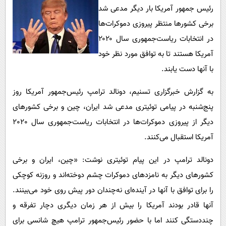
پیامک
سرگرمی
رئیس‌ جمهور آمریکا بار دیگر مدعی شد
روانشناسی
برخی کشورها منتظر پیروزی دموکرات‌ها
فناوری
در انتخابات ریاست‌جمهوری سال ۲۰۲۰
آشپزی
گوناگون
آمریکا هستند تا به توافق مورد نظر خود
دانلود
حوادث
با آنها دست یابند.
محیط زیست
به گزارش خبرگزاری تسنیم، دونالد ترامپ رئیس‌جمهور آمریکا روز
سلامت
پنج‌شنبه در پیامی توئیتری مدعی شد ایران، چین و برخی کشورهای
فرهنگی
دیگر از پیروزی دموکرات‌ها در انتخابات ریاست‌جمهوری سال 2020
بین الملل
آمریکا استقبال می‌کنند.
اجتماعی
دونالد ترامپ در این پیام توئیتری نوشت: «چین، ایران و برخی
حیات وحش
کشورهای دیگر به نامزدهای دموکرات چشم دوخته‌اند و روزنه کوچکی
را برای توافق با آنها در آینده‌ای نه‌چندان دور پیش روی خود می‌بینند.
سیاست خارجی
آنها قادر بودند آمریکا را بیش از هر زمان دیگری دچار تفرقه و
چنددستگی کنند اما با حضور رئیس‌جمهور ترامپ هیچ شانسی برای