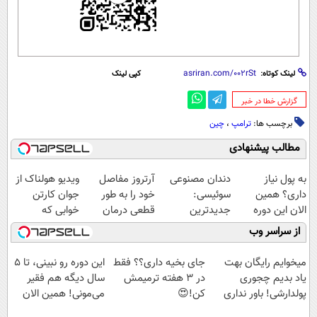
لینک کوتاه:
کپی لینک
‌گزارش خطا در خبر
برچسب ها:
ترامپ
،
چین
مطالب پیشنهادی
به پول نیاز
دندان مصنوعی
آرتروز مفاصل
ویدیو هولناک از
داری؟ همین
سوئیسی:
خود را به طور
جوان کارتن
الان این دوره
جدیدترین
قطعی درمان
خوابی که
رایگان رو شرکت
فناوری اروپا،
کنید!
میلیاردر شد.
از سراسر وب
کن تا دیر نشده!
سبک و مقاوم |
◗پرسش‌نامه◖
آموزش رایگان
پرداخت قسطی
میخوایم رایگان بهت
جای بخیه داری؟؟ فقط
این دوره رو نبینی، تا 5
یاد بدیم چجوری
در 3 هفته ترمیمش
سال دیگه هم فقیر
پولدارشی! باور نداری
کن!😍
می‌مونی! همین الان
امتحانش مجانیه
ثبت نام کن