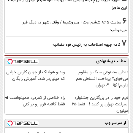
شهید لاریجانی چگونه ردیابی شد؟ روایت تازه سردار کوثری از جزئیات
این ماجرا
6
ساعت ۸:۱۵ ششم اوت ؛ هیروشیما / وقتی شهر در دیگ قیر
می‌جوشید
7
نامه جبهه اصلاحات به رئیس قوه قضائیه
مطالب پیشنهادی
دندان مصنوعی سبک و مقاوم
ویدیو هولناک از جوان کارتن خوابی
می‌خوای؟ پرداخت اقساطی هم
که میلیاردر شد. آموزش رایگان
داریم!😍 | 📍تهران
فرم خود را در بزرگترین جشنواره
‌راه خلاصی از کمردرد همینجاست ◀
ایمپلنت تهران پر کنید ! | فقط ۲۵
فقط کافیه فرم رو پر کنی!
میلیون
از سراسر وب