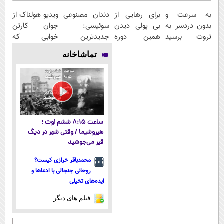
به سرعت و
برای رهایی از
دندان مصنوعی
ویدیو هولناک از
بدون دردسر به
بی پولی دیدن
سوئیسی:
جوان کارتن
ثروت برسید
همین دوره
جدیدترین
خوابی که
(دوره کاملا
رایگان کافیه!
فناوری اروپا،
میلیاردر شد.
تماشاخانه
رایگان
(شمارتو وارد
سبک و مقاوم |
آموزش رایگان
پولسازی)
کن)
پرداخت قسطی
ساعت ۸:۱۵ ششم اوت ؛
هیروشیما / وقتی شهر در دیگ
قیر می‌جوشید
محمدباقر خرازی کیست؟
روحانی جنجالی با ادعاها و
ایده‌های تخیلی
فیلم های دیگر