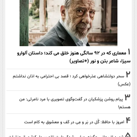
1
معماری که در 92 سالگی هنوز خلق می کند؛ داستان آلوارو
سیزا، شاعر بتن و نور (+تصاویر)
2
سحر دولتشاهی عذرخواهی کرد ؛ قصد بی احترامی به اذان نداشتم
(عکس)
3
پیام روشن پزشکیان در گفت‌و‌گوی تصویری با مرد نامرئی: من
هستم!
4
امروز با حافظ: گُل در بَر و مِی در کَف و معشوق به کام است
5