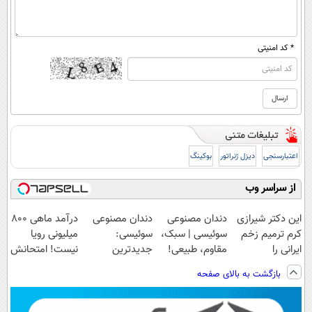
* کد امنیتی
اعتبارسنجی
دیزل ژنراتور
بوکینگ
از سراسر وب
این دکتر شیرازی
دندان مصنوعی
دندان مصنوعی
درآمد ماهی 800
کرم ترمیم زخم
سوئیسی | سبک،
سوئیسی:
میلیونی رویا
ایرانی را
مقاوم، طبیعی!
جدیدترین
نیست! امتحانش
ساخت!!!
ویزیت
فناوری اروپا،
مجانیه😉
بازگشت به بالای صفحه
رایگان+پرداخت
سبک و مقاوم |
اقساطی😍
پرداخت قسطی