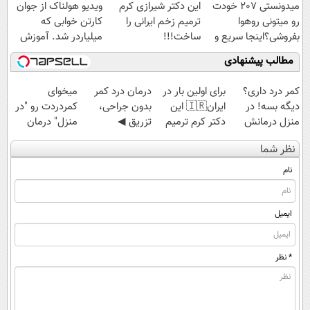
میدونستی 207 خودت
این دکتر شیرازی کرم
ویدیو هولناک از جوان
رو میتونی روهوا
ترمیم زخم ایرانی را
کارتن خوابی که
بفروشی؟اینجا سریع و
ساخت!!!
میلیاردر شد. آموزش
راحت بفروش
رایگان
مطالب پیشنهادی
کمر درد داری؟
برای اولین بار در
درمان درد کمر
میخوای
دیگه بسه! در
ایران🇮🇷 این
بدون جراحی،
کمردردت رو "در
منزل درمانش
دکتر کرم ترمیم
تزریق ◀
منزل" درمان
کن
کننده 23 روزه
پرسش‌نامه رو پر
کنی؟ (◂فیلم +
نظر شما
(◀پرسش‌نامه)
ساخت!
کن ▶
◂پرسش‌نامه)
نام
ایمیل
* نظر