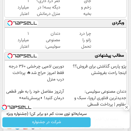
جای
کمر درد داری؟
۱
زخم و
دیگه بسه! در
میلیارد
بخیه
منزل درمانش
اعتبار
داری؟؟
کن
خرید
وبگردی
3
(◀پرسش‌نامه)
طلا |
هفته‌ای
بدون
چرا درد
دندان
۱
محوش
ضامن
زانو را
مصنوعی
میلیارد
کن!
و چک
تحمل
سوئیسی:
اعتبار
می‌کنی؟
جدیدترین
خرید
مطالب پیشنهادی
خیلی
فناوری
طلا |
ساده
اروپا،
بدون
پژو پارس گذاشتی برای فروش؟؟
دوربین لامپی چرخشی 360 درجه
درمنزل
سبک و
ضامن
اینجا راحت بفروشش
فقط امروز حراج شد🔥 پرداخت
درمانش
مقاوم |
و چک
درب منزل
کن
پرداخت
دندان مصنوعی سوئیسی:
قسطی
آرتروز مفاصل خود را به طور قطعی
جدیدترین فناوری اروپا، سبک و
درمان کنید! ◗پرسش‌نامه◖
مقاوم | پرداخت قسطی
سرمایه‌اتو توی مدت کم دو برابر کن! (جشنواره ویژه
صفحه اول
فیلم
عصر ایران۲
درباره عصرایران
تماس با ما
آرشیو
جستجو
زاگرس)🔥
شرکت در جشنواره
پیوندها
نظرسنجی
آب و هوا
اوقات شرعی
سواد زندگی