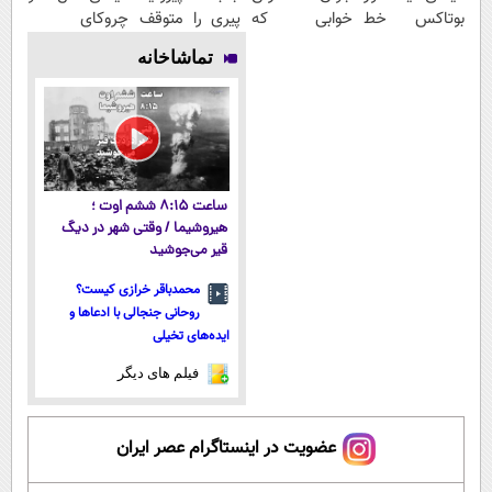
بوتاکس خط
خوابی که
پیری را متوقف
چروکای
قرمز بکش!
میلیاردر شد.
می
پوستتوصاف
تماشاخانه
آموزش رایگان
کند50%تخفیف
میکنه!50%تخفیف
ساعت ۸:۱۵ ششم اوت ؛
هیروشیما / وقتی شهر در دیگ
قیر می‌جوشید
محمدباقر خرازی کیست؟
روحانی جنجالی با ادعاها و
ایده‌های تخیلی
فیلم های دیگر
عضویت در اینستاگرام عصر ایران