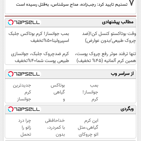
7
تسنیم تایید کرد: رجب‌زاده، مداح سرشناس، به‌قتل رسیده است
مطالب پیشنهادی
وقت بوتاکستو کنسل کن!(ضد
بمب جوانساز! کرم بوتاکس جلبک
چروک طبیعی/بدون عوارض)
اسپیرولینا50%تخفیف
تنها ترفند موثر رفع چروک پوست،
کرم ضدچروک جلبک، جوانسازی
همین کرم آلمانیه (45% تخفیف)
طبیعی پوست شما40%تخفیف
از سراسر وب
بمب
بوتاکس
جدیدترین
جوانساز!
گیاهی
کرم
کرم
و
جوانساز
بوتاکس
خانگی
حاوی
وبگردی
جلبک
رسید!
جلبک
اسپیرولینا50%تخفیف
اسپیرولینا!
این کرم
خداحافظی
چرا درد
( لینک
گیاهی،مثل
با کمردرد،
زانو را
خرید با
اتو چروکای
بدون
تحمل
تخفیف