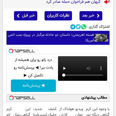
کیهان هم فراخوان حمله صادر کرد
خبر بعد
نظرات کاربران
خبر قبل
اشتراک گذاری :
هسته اهریمنی؛ داستان دو حادثه مرگبار در پروژه بمب اتمی
آمریکا
درد زانو رو برای همیشه از
یادت ببر! ◀ پرسش‌نامه رو
تکمیل کن ▶
◀ پرسش‌نامه
مطالب پیشنهادی
با وجود این کرم
ویدیو هولناک از
کشف جدید:
این کرم
گیاهی دیگه دور
جوان کارتن
جلبک اسپیرولینا
گیاهی،مثل اتو