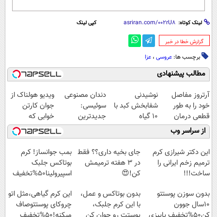
لینک کوتاه:
کپی لینک
‌گزارش خطا در خبر
برچسب ها:
عروسی
،
عزا
مطالب پیشنهادی
آرتروز مفاصل
نوشیدنی
دندان مصنوعی
ویدیو هولناک از
خود را به طور
شفابخش کبد با
سوئیسی:
جوان کارتن
قطعی درمان
10 گیاه
جدیدترین
خوابی که
کنید!
موثر(تخفیف تا
فناوری اروپا،
میلیاردر شد.
از سراسر وب
◗پرسش‌نامه◖
امشب)
سبک و مقاوم |
آموزش رایگان
پرداخت قسطی
این دکتر شیرازی کرم
جای بخیه داری؟؟ فقط
بمب جوانساز! کرم
ترمیم زخم ایرانی را
در 3 هفته ترمیمش
بوتاکس جلبک
ساخت!!!
کن!😍
اسپیرولینا50%تخفیف
بدون سوزن پوستتو
بدون بوتاکس و عمل،
این کرم گیاهی،مثل اتو
10سال جوون
با این کرم جلبک،
چروکای پوستتوصاف
کن50%تخفیف پاییزی
پوستت رو جوان کن
میکنه!50%تخفیف