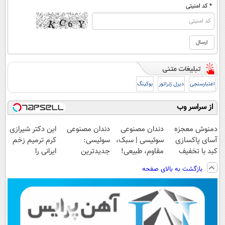
* کد امنیتی
اعتبارسنجی
دیزل ژنراتور
بوکینگ
از سراسر وب
دمنوش معجزه
دندان مصنوعی
دندان مصنوعی
این دکتر شیرازی
آسای پاکسازی
سوئیسی | سبک،
سوئیسی:
کرم ترمیم زخم
کبد با تخفیف
مقاوم، طبیعی!
جدیدترین
ایرانی را
ویژه
ویزیت
فناوری اروپا،
ساخت!!!
بازگشت به بالای صفحه
رایگان+پرداخت
سبک و مقاوم |
اقساطی😍
پرداخت قسطی