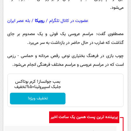
پیامک
سرگرمی
می‌شود.
روانشناسی
فناوری
عضویت در کانال تلگرام
/
روبیکا
/
بله عصر ایران
آشپزی
گوناگون
مصطفوی گفت: مراسم عروسی یک فوتی و یک مصدوم بر جای
دانلود
حوادث
گذاشت که ضارب در حال حاضر در بازداشت به سر می‌برد.
محیط زیست
چوب بازی در فرهنگ بختیاری نوعی رقص مردانه و حماسی - رزمی
سلامت
است که در مراسم عروسی و مراسم مختلف فرهنگی انجام می‌شود.
فرهنگی
بین الملل
بمب جوانساز! کرم بوتاکس
جلبک اسپیرولینا50%تخفیف
اجتماعی
تخفیف ویژه!
حیات وحش
سیاست خارجی
پربیننده ترین پست همین یک ساعت اخیر