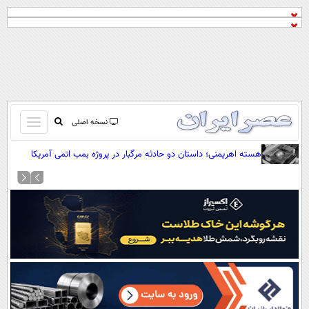
باز
نسخه اصلی
و
صفحه اول
هسته اهریمنی؛ داستان دو حادثه مرگبار در پروژه بمب اتمی آمریکا
بسته
تماس با ما
کردن
آرشیو
منو
جستجو
نظرسنجی
آب و هوا
اوقات شرعی
پیوند ها
سواد زندگی