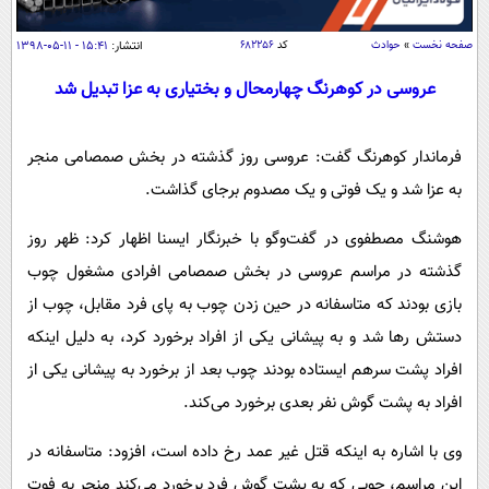
سیاسی
اقتصاد
صفحه نخست
»
حوادث
کد
۶۸۲۲۵۶
انتشار:
۱۵:۴۱ - ۱۱-۰۵-۱۳۹۸
جامعه
اقتصادی
عروسی در کوهرنگ چهارمحال و بختیاری به عزا تبدیل شد
ورزشی
اجتماعی
خودرو
فرماندار کوهرنگ گفت: عروسی روز گذشته در بخش صمصامی منجر
بین الملل
حوادث
به عزا شد و یک فوتی و یک مصدوم برجای گذاشت.
فرهنگ و هنر
سیاست خارجی
سلامت
علم و دانش
هوشنگ مصطفوی در گفت‌وگو با خبرنگار ایسنا اظهار کرد: ظهر روز
یک برش دانایی
قرآن
فناوری و It
گذشته در مراسم عروسی در بخش صمصامی افرادی مشغول چوب
محیط زیست
بازی بودند که متاسفانه در حین زدن چوب به پای فرد مقابل، چوب از
گوناگون
علمی
سفر و تفریح
دستش رها شد و به پیشانی یکی از افراد برخورد کرد، به دلیل اینکه
فیلم
سرگرمی
اخبار کریپتو
افراد پشت سرهم ایستاده بودند چوب بعد از برخورد به پیشانی یکی از
عصر ایران 2
اقتصاد
باشگاه مغز
افراد به پشت گوش نفر بعدی برخورد می‌کند.
آموزش زبان
خواندنی ها و دیدنی ها
ورزش
مجله تصویری سلاح
وی با اشاره به اینکه قتل غیر عمد رخ داده است، افزود: متاسفانه در
داستان کوتاه
سیاست
این مراسم، چوبی که به پشت گوش فرد برخورد می‌کند منجر به فوت