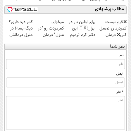
مطالب پیشنهادی
❌لازم نیست
برای اولین بار در
میخوای
کمر درد داری؟
کمردرد رو تحمل
ایران🇮🇷 این
کمردردت رو "در
دیگه بسه! در
کنی❌ درمان
دکتر کرم ترمیم
منزل" درمان
منزل درمانش
بدون جراحی و
کننده 23 روزه
کنی؟ (◂فیلم +
کن
نظر شما
قرص
ساخت!
◂پرسش‌نامه)
(◀پرسش‌نامه)
(پرسشنامه)
نام
ایمیل
* نظر