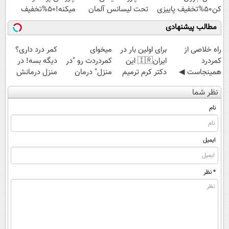
کن50%تخفیف پاییزی
تحت لیسانس آلمان
میکنه!50%تخفیف
(40%تخفیف زمستانی)
مطالب پیشنهادی
‌راه خلاصی از
برای اولین بار در
میخوای
کمر درد داری؟
کمردرد
ایران🇮🇷 این
کمردردت رو "در
دیگه بسه! در
همینجاست ◀
دکتر کرم ترمیم
منزل" درمان
منزل درمانش
فقط کافیه فرم
کننده 23 روزه
کنی؟ (◂فیلم +
کن
نظر شما
رو پر کنی!
ساخت!
◂پرسش‌نامه)
(◀پرسش‌نامه)
نام
ایمیل
* نظر