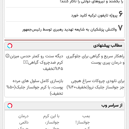
را بکشند و نیرو‌های دولتی را ناکار کنند!
6
پروژه تایفون ترکیه کلید خورد
7
واکنش پزشکیان به شایعه تهدید رهبری توسط رئیس‌جمهور
مطالب پیشنهادی
راهکار سریع و گیاهی برای جلوگیری
دیگه سنت رو کمتر حدس میزنن😉
و درمان پیری پوست
کرم ضدچروک گیاهی👈🏻
45%تخفیف
برای نابودی چروکات سراغ هیچی
بازسازی کامل سلول های مرده
جز جوانساز جلبک نرو(تخفیف40%)
پوست، با کرم جوانساز جلبک(50%
تخفیف)
از سراسر وب
بمب
با این کرم
درمان
جوانساز!
جوانساز،
دائمی
کرم
جوانی رو
چروک