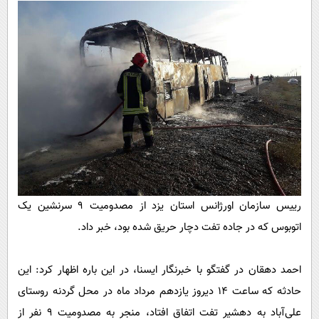
پیامک
سرگرمی
روانشناسی
فناوری
آشپزی
گوناگون
دانلود
حوادث
محیط زیست
سلامت
فرهنگی
بین الملل
رییس سازمان اورژانس استان یزد از مصدومیت ۹ سرنشین یک
اجتماعی
اتوبوس که در جاده تفت دچار حریق شده بود، خبر داد.
حیات وحش
احمد دهقان در گفتگو با خبرنگار ایسنا، در این باره اظهار کرد: این
سیاست خارجی
حادثه که ساعت ۱۴ دیروز یازدهم مرداد ماه در محل گردنه روستای
علی‌آباد به دهشیر تفت اتفاق افتاد، منجر به مصدومیت ۹ نفر از