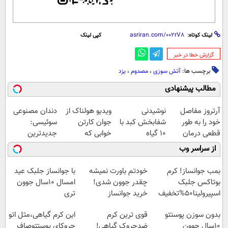
لینک کوتاه:
کپی لینک
‌گزارش خطا در خبر
برچسب ها:
آتش سوزی
،
مصدوم
،
یزد
مطالب پیشنهادی
آرتروز مفاصل
نوشیدنی
ویدیو هولناک از
دندان مصنوعی
خود را به طور
شفابخش کبد با
جوان کارتن
سوئیسی:
قطعی درمان
10 گیاه
خوابی که
جدیدترین
کنید!
موثر(تخفیف تا
میلیاردر شد.
فناوری اروپا،
از سراسر وب
◗پرسش‌نامه◖
امشب)
آموزش رایگان
سبک و مقاوم |
پرداخت قسطی
بمب جوانساز! کرم
خودتم باورت نمیشه
با جوانساز جلبک عید
بوتاکس جلبک
چقدر جوون شدی!
امسال ۱۰سال جوون
اسپیرولینا50%تخفیف
خرید جوانساز
تری
اسپیرولینا با تخفیف
بدون سوزن پوستتو
قوی ترین کرم
این کرم گیاهی،مثل اتو
ویژه
10سال جوون
ضدچروک گیاهی!
چروکای پوستتوصاف