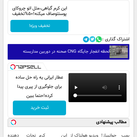
این کرم گیاهی،مثل اتو چروکای
پوستتوصاف میکنه!50%تخفیف
تخفیف ویژه!
اشتراک گذاری :
لحظه انفجار جایگاه CNG صحنه در دوربین مداربسته
عطار ایرانی یه راه حل ساده
برای جلوگیری از پیری پیدا
کرده!حتما ببین
ثبت خرید
مطالب پیشنهادی
بمب جوانساز!
ویدیو هولناک از
این کرم
نجات دهنده