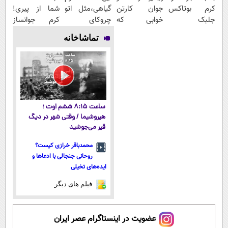
کرم بوتاکس
جوان کارتن
گیاهی،مثل اتو
شما از پیری!
جلبک
خوابی که
چروکای
کرم جوانساز
اسپیرولینا50%تخفیف
میلیاردر شد.
پوستتوصاف
جلبک
تماشاخانه
آموزش رایگان
میکنه!50%تخفیف
50%تخفیف
ساعت ۸:۱۵ ششم اوت ؛
هیروشیما / وقتی شهر در دیگ
قیر می‌جوشید
محمدباقر خرازی کیست؟
روحانی جنجالی با ادعاها و
ایده‌های تخیلی
فیلم های دیگر
عضویت در اینستاگرام عصر ایران