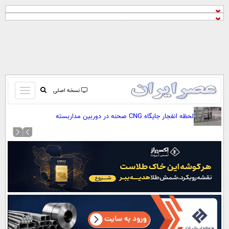
باز
نسخه اصلی
و
صفحه اول
لحظه انفجار جایگاه CNG صحنه در دوربین مداربسته
بسته
تماس با ما
کردن
آرشیو
منو
جستجو
نظرسنجی
آب و هوا
اوقات شرعی
پیوند ها
سواد زندگی