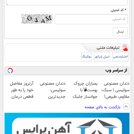
* کد امنیتی
اعتبارسنجی
دیزل ژنراتور
بوکینگ
از سراسر وب
دندان مصنوعی
بمباران چروک
دندان مصنوعی
آرتروز مفاصل
سوئیسی | سبک،
پوست💣با
سوئیسی:
خود را به طور
مقاوم، طبیعی!
جوانساز جلبک
جدیدترین
قطعی درمان
ویزیت
(تخفیف
فناوری اروپا،
کنید!
بازگشت به بالای صفحه
رایگان+پرداخت
تاامشب)
سبک و مقاوم |
◗پرسش‌نامه◖
اقساطی😍
پرداخت قسطی