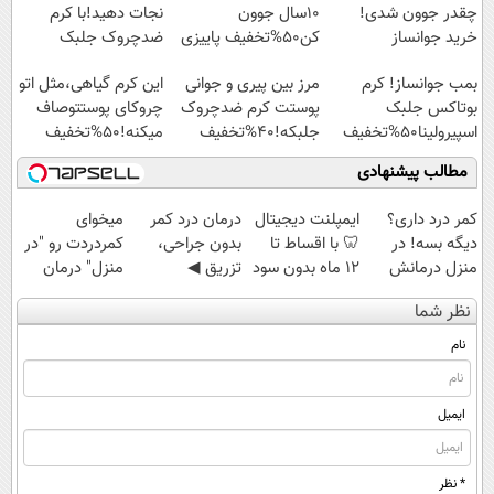
چقدر جوون شدی!
10سال جوون
نجات دهید!با کرم
خرید جوانساز
کن50%تخفیف پاییزی
ضدچروک جلبک
اسپیرولینا با تخفیف
بمب جوانساز! کرم
مرز بین پیری و جوانی
این کرم گیاهی،مثل اتو
ویژه
بوتاکس جلبک
پوستت کرم ضدچروک
چروکای پوستتوصاف
اسپیرولینا50%تخفیف
جلبکه!40%تخفیف
میکنه!50%تخفیف
مطالب پیشنهادی
کمر درد داری؟
ایمپلنت دیجیتال
درمان درد کمر
میخوای
دیگه بسه! در
🦷 با اقساط تا
بدون جراحی،
کمردردت رو "در
منزل درمانش
12 ماه بدون سود
تزریق ◀
منزل" درمان
کن
و ضامن ✅
پرسش‌نامه رو پر
کنی؟ (◂فیلم +
نظر شما
(◀پرسش‌نامه)
کن ▶
◂پرسش‌نامه)
نام
ایمیل
* نظر