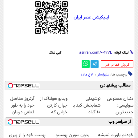
اپلیکیشن عصر ایران
لینک کوتاه:
کپی لینک
‌گزارش خطا در خبر
برچسب ها:
عنبرنسارا
،
الاغ ماده
مطالب پیشنهادی
دندان مصنوعی
نوشیدنی
ویدیو هولناک از
آرتروز مفاصل
سوئیسی:
شفابخش کبد با
جوان کارتن
خود را به طور
جدیدترین
10 گیاه
خوابی که
قطعی درمان
فناوری اروپا،
موثر(تخفیف تا
میلیاردر شد.
کنید!
از سراسر وب
سبک و مقاوم |
امشب)
آموزش رایگان
◗پرسش‌نامه◖
پرداخت قسطی
خودتم باورت نمیشه
بدون سوزن پوستتو
پوست خود را از پیری