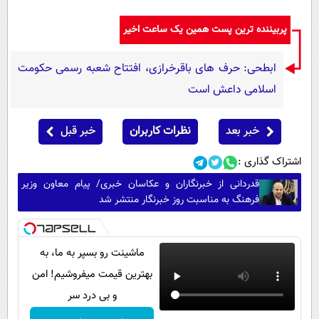
پربیننده ترین پست همین یک ساعت اخیر
ابطحی: حرف های باقرخرازی، افتتاح شعبه رسمی حکومت
اسلامی داعش است
خبر بعد
نظرات کاربران
خبر قبل
اشتراک گذاری :
قدردانی از خبرنگاران و عکاسان خبری/ پیام معاون وزیر
فرهنگ به مناسبت روز خبرنگار منتشر شد
ماشینت رو بسپر به ما، به
بهترین قیمت میفروشیم! امن
و بی درد سر