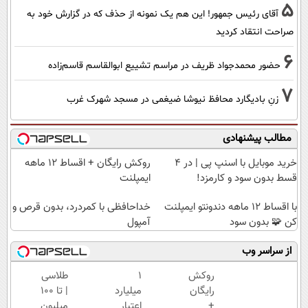
5
آقای رئیس جمهور! این هم یک نمونه از حذف که در گزارش خود به
صراحت انتقاد کردید
6
حضور محمدجواد ظریف در مراسم تشییع ابوالقاسم قاسم‌زاده
7
زنِ بادیگارد محافظ نیوشا ضیغمی در مسجد شهرک غرب
مطالب پیشنهادی
خرید موبایل با اسنپ پی | در ۴
روکش رایگان + اقساط ۱۲ ماهه
قسط بدون سود و کارمزد!
ایمپلنت
با اقساط 12 ماهه دندونتو ایمپلنت
خداحافظی با کمردرد، بدون قرص و
کن 🧩 بدون سود
آمپول
از سراسر وب
روکش
۱
طلاسی
رایگان
میلیارد
| تا 100
+
اعتبار
میلیون