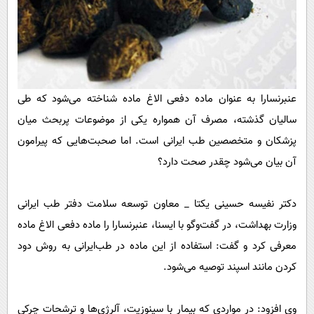
پیامک
سرگرمی
روانشناسی
فناوری
آشپزی
گوناگون
دانلود
حوادث
عنبرنسارا به عنوان ماده دفعی الاغ ماده شناخته می‌شود که طی
محیط زیست
سالیان گذشته، مصرف آن همواره یکی از موضوعات پربحث میان
سلامت
پزشکان و متخصصین طب ایرانی است. اما صحبت‌هایی که پیرامون
آن بیان می‌شود چقدر صحت دارد؟
فرهنگی
بین الملل
دکتر نفیسه حسینی یکتا _ معاون توسعه سلامت دفتر طب ایرانی
اجتماعی
وزارت بهداشت، در گفت‌وگو با ایسنا، عنبرنسارا را ماده دفعی الاغ ماده
حیات وحش
معرفی کرد و گفت: استفاده از این ماده در طب‌ایرانی به روش دود
کردن مانند اسپند توصیه می‌شود.
سیاست خارجی
وی افزود: در مواردی که بیمار با سینوزیت، آلرژی‌ها و ترشحات چرکی