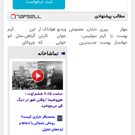
ثبت درخواست
مطالب پیشنهادی
مهار پیری
دندان مصنوعی
ویدیو هولناک از
این کرم
پوست با کرم
سوئیسی:
جوان کارتن
گیاهی،مثل اتو
جوانساز پوست
جدیدترین
خوابی که
چروکای
آلمانی(تخفیف
فناوری اروپا،
میلیاردر شد.
پوستتوصاف
تماشاخانه
ویژه تا امشب)
سبک و مقاوم |
آموزش رایگان
میکنه!50%تخفیف
پرداخت قسطی
ساعت ۸:۱۵ ششم اوت ؛
هیروشیما / وقتی شهر در دیگ
قیر می‌جوشید
محمدباقر خرازی کیست؟
روحانی جنجالی با ادعاها و
ایده‌های تخیلی