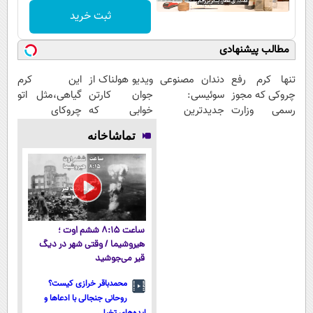
ثبت خرید
مطالب پیشنهادی
تنها کرم رفع
دندان مصنوعی
ویدیو هولناک از
این کرم
چروکی که مجوز
سوئیسی:
جوان کارتن
گیاهی،مثل اتو
رسمی وزارت
جدیدترین
خوابی که
چروکای
بهداشت دارد
فناوری اروپا،
میلیاردر شد.
پوستتوصاف
تماشاخانه
سبک و مقاوم |
آموزش رایگان
میکنه!50%تخفیف
پرداخت قسطی
ساعت ۸:۱۵ ششم اوت ؛
هیروشیما / وقتی شهر در دیگ
قیر می‌جوشید
محمدباقر خرازی کیست؟
روحانی جنجالی با ادعاها و
ایده‌های تخیلی