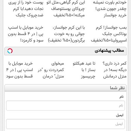
پرداخت قسطی
خودتم باورت نمیشه
این کرم گیاهی،مثل اتو
پوست خود را از پیری
چقدر جوون شدی!
چروکای پوستتوصاف
نجات دهید!با کرم
خرید جوانساز
میکنه!50%تخفیف
ضدچروک جلبک
اسپیرولینا با تخفیف
بمب جوانساز! کرم
با این کرم جوانساز،
خرید موبایل با اسنپ
ویژه
بوتاکس جلبک
جوانی رو به خودت
پی | در ۴ قسط بدون
اسپیرولینا50%تخفیف
برگردون(50% تخفیف)
سود و کارمزد!
مطالب پیشنهادی
کمر درد داری؟
تا عید هیکلتو
میخوای
خرید موبایل با
دیگه بسه! در
بساز ! با
کمردردت رو "در
اسنپ پی | در ۴
منزل درمانش
چربیسوز
منزل" درمان
قسط بدون سود
کن
گیاهی(60%
کنی؟ (◂فیلم +
و کارمزد!
نظر شما
(◀پرسش‌نامه)
تخفیف)
◂پرسش‌نامه)
نام
ایمیل