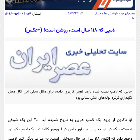
سیاسی
اقتصاد
عصرايران دو
»
خواندنی ها و دیدنی
کد
۶۸۲۳۳۶
انتشار:
۱۰:۴۶ - ۱۲-۰۵-۱۳۹۸
ها
جامعه
اقتصادی
لامپی که 118 سال است، روشن است! (+عکس)
ورزشی
اجتماعی
خودرو
بین الملل
حوادث
فرهنگ و هنر
سیاست خارجی
سلامت
علم و دانش
یک برش دانایی
قرآن
فناوری و It
محیط زیست
گوناگون
علمی
جایی که لامپ نصب شده بار‌ها تغییر کاربری داده، برای مثال مدتی این اتاق محل
سفر و تفریح
فیلم
سرگرمی
نگهداری قرقره لوله‌های آتش نشانی بود.
اخبار کریپتو
عصر ایران 2
اقتصاد
باشگاه مغز
آموزش زبان
خواندنی ها و دیدنی ها
آیا تاکنون از ورود یک لامپ حبابی به تاریخ شنیده اید ...؟ این یک شوخی
ورزش
مجله تصویری سلاح
نیست، بلکه در غرب جهان، به طور خاص در لیورمور کالیفرنیا، یک لامپ کم نور
داستان کوتاه
سیاست
وجود دارد که اکنون ۱۱۸ سال در حال سوختن است. به عبارت دیگر، تنها لامپی