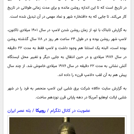
پیامک
سرگرمی
در تاریخ است که تا این اندازه روشن مانده و برای مدت زمانی طولانی در تاریخ
روانشناسی
فناوری
کار می‌کند. تا جایی که به «افتخار» شهر و نماد مهمی در آن تبدیل شده است.
آشپزی
گوناگون
به گزارش تابناک با تو، از زمان روشن شدن لامپ در سال ۱۹۰۱ میلادی تاکنون،
دانلود
حوادث
لامپ شهر روشن بوده و در طول ۲۴ ساعت هر روز در ۱۱۸ سال گذشته روشن
محیط زیست
بوده است، البته یک استثنا هم وجود داشت و لامپ فقط به مدت ۲۲ دقیقه
در سال ۱۹۷۶ میلادی و در حین انتقال به جایی دیگر و تغییر محل ایستگاه
سلامت
آتش نشانی به مدت ۲۲ دقیقه در سال ۱۹۷۶ میلادی خاموش شد. از چند سال
فرهنگی
پیش هم به آن لقب «لامپ قرن» را داده اند.
بین الملل
به گزارش سایت «ati» شرکت برق شلبی این لامپ منحصر به فرد را در شهر
اجتماعی
شلبی ایالت اوهایو آمریکا در دهه پایانی قرن نوزدهم ساخت.
حیات وحش
عضویت در کانال تلگرام
/
روبیکا
/
بله عصر ایران
سیاست خارجی