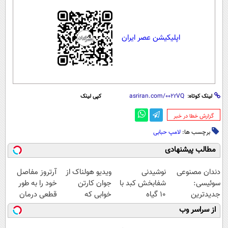
اپلیکیشن عصر ایران
لینک کوتاه:
کپی لینک
‌گزارش خطا در خبر
برچسب ها:
لامپ حبابی
مطالب پیشنهادی
دندان مصنوعی
نوشیدنی
ویدیو هولناک از
آرتروز مفاصل
سوئیسی:
شفابخش کبد با
جوان کارتن
خود را به طور
جدیدترین
10 گیاه
خوابی که
قطعی درمان
فناوری اروپا،
موثر(تخفیف تا
میلیاردر شد.
کنید!
از سراسر وب
سبک و مقاوم |
امشب)
آموزش رایگان
◗پرسش‌نامه◖