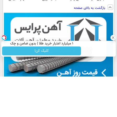
و کارمزد!
فناوری اروپا،
ویزیت
بازگشت به بالای صفحه
سبک و مقاوم |
رایگان+پرداخت
پرداخت قسطی
اقساطی😍
۱ میلیارد اعتبار خرید طلا | بدون ضامن و چک
کلیک کن!
پربیننده های روز
آخرین اخبار