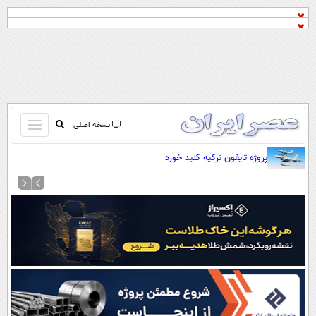
باز
نسخه اصلی
و
صفحه اول
پروژه تایفون ترکیه کلید خورد
بسته
تماس با ما
کردن
آرشیو
منو
جستجو
نظرسنجی
آب و هوا
اوقات شرعی
پیوند ها
سواد زندگی