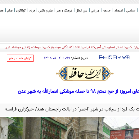
سیاسی
اقتصاد
جامعه
ورزشی
بین الملل
فرهنگ و هنر
علم و دانش
قرآن
گوناگون
فیلم
عصر 
‍‍‍ پ
پ
تاریخ انتشار:
۱۰:۱۹ - ۱۲-۰۵-۱۳۹۸
‌گزارش خطا در خبر
 از حج تمتع 98 تا حمله موشکی انصارالله به شهر عدن
 یک فرد از سیلاب در شهر "اجمر" در ایالت راجستان هند/ خبرگزاری فرانسه