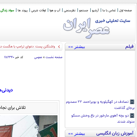
صفحه اول
تماس با ما
آرشیو
جستجو
نظرسنجی
آب و هوا
اوقات شرعی
پیوند ها
سواد زندگی
فیلم
بیشتر »»
۴ ک
_
صفحه نخست
»
عمومی
کد خبر
۶۸۲۳۴۰
دیدنی‌های امروز؛
تصادف در کهگیلویه و بویراحمد ۲۲ مصدوم
تلاش برای نجات
برجای گذاشت
دو بچه آهوی مارخور در باغ وحش مسکو
متولد شدند
آموزش زبان انگلیسی
بیشتر »»