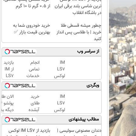
ترین شاسی بلند برقی ایران
از ۰.۵ گرم تا ۱۰ گرم
در باشگاه انقلاب
چطور میشه قسطی طلا
خرید خودروی شما به
خرید | با طلاسی پس انداز
بهترین قیمت بازار ✅
کنید
از سراسر وب
IM
انجام
بازدید
LS7
تمامی
از IM
لوکس
خدمات
LS7
ترین
خودرویی
لوکس
وبگردی
شاسی
در محل
ترین
بلند
با یدک
شاسی
IM
خرید
الان طلا
برقی
دات کام
بلند
LS7
طلای
ایران
برقی
لوکس
آبشده
دیگه بده
ایران
ترین
حتی با
سرمایه‌گ
مطالب پیشنهادی
در
شاسی
۱۰۰هزارتومان
طلا با ا
باشگاه
بلند
بی‌بهره
دندان مصنوعی سوئیسی |
بازدید از IM LS7 لوکس