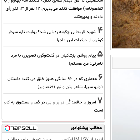
شخصیتی که من دیدم تطابق ندارد/ گفتند سه چهارم ( با
تفاهم‌نامه) موافقت کنند می‌پذیرم، 12 نفر از 13 نفر رأی
دادند و پذیرفتند
4
شهید لاریجانی چگونه ردیابی شد؟ روایت تازه سردار
کوثری از جزئیات این ماجرا
5
پیام روشن پزشکیان در گفت‌و‌گوی تصویری با مرد
نامرئی: من هستم!
6
معماری که در 92 سالگی هنوز خلق می کند؛ داستان
آلوارو سیزا، شاعر بتن و نور (+تصاویر)
7
امروز با حافظ: گُل در بَر و مِی در کَف و معشوق به کام
است
مطالب پیشنهادی
بازدید از IM LS7 لوکس
خرید شمش پلمپ طلاسی،