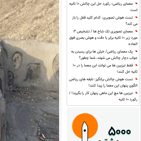
معمای ریاضی؛ رکورد حل این چالش 10 ثانیه
است
تست هوش تصویری: کدام کلید قفل را باز
می کند؟
معمای تصویری تک شاخ ها / تشخیص 3
مورد زیر 10 ثانیه برابر با دقت و هوش بصری فوق
العاده
یک معمای ریاضی/ خیلی ها برای رسیدن به
جواب دچار چالش می شوند، شما چطور؟
فقط تیزبین ها می توانند این معما را در 10
ثانیه حل کنند!
تست هوش چالش برانگیز: نابغه های ریاضی
الگوی پنهان این معما را پیدا کنند!
تیزبین ها مچ این ماهی پنهان کار را بگیرند! /
رکورد 10 ثانیه