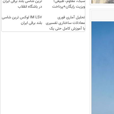
انقلاب
برقی
سبک، مقاوم، طبیعی!
ترین شاسی بلند برقی ایران
ایران
ویزیت رایگان+پرداخت
در باشگاه انقلاب
اقساطی😍
تحلیل آماری فوری
IM LS7 لوکس ترین شاسی
معادلات ساختاری تفسیری
بلند برقی ایران
با آموزش کامل حتی یک
روزه !!