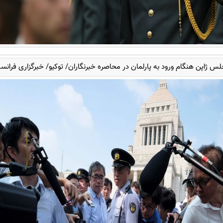
لس ژاپن هنگام ورود به پارلمان در محاصره خبرنگاران/ توکیو/ خبرگزاری فرانس