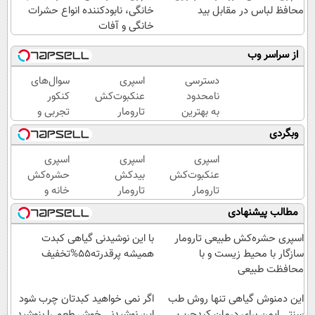
محافظ لباس در مقابل بید
خانگی، نابودکننده انواع حشرات
خانگی و آفات
از سراسر وب
دسترسی
اسپری
سوال‌های
نامحدود
عنکبوت‌‌کش
کنکور
به بهترین
تارومار
تجربی و
آموزش‌ها
ازبین‌برنده
ریاضی در
وبگردی
تا روز
انواع
پکیج ماز
کنکور
عنکبوت
اسپری
اسپری
اسپری
عنکبوت‌‌کش
بیدکش
حشره‌کش
تارومار
تارومار
خانه و
ازبین‌برنده
با
گیاهان
مطالب پیشنهادی
انواع
اثرفوری
خانگی،
عنکبوت
،
نابودکننده
اسپری حشره‌کش طبیعی تارومار
با این نوشیدنی گیاهی کبدت
محافظ
انواع
سازگار با محیط زیست و با
همیشه پرقدرته55%تخفیف
لباس
حشرات
محافظت طبیعی
در
خانگی و
این دمنوش گیاهی تنها روش طب
مقابل
آفات
اگر نمی خواهید کبدتان چرب شود
سنتی ایمن برای درمان کبدچرب
بید
این نوشیدنی خوش طعم را بنوشید