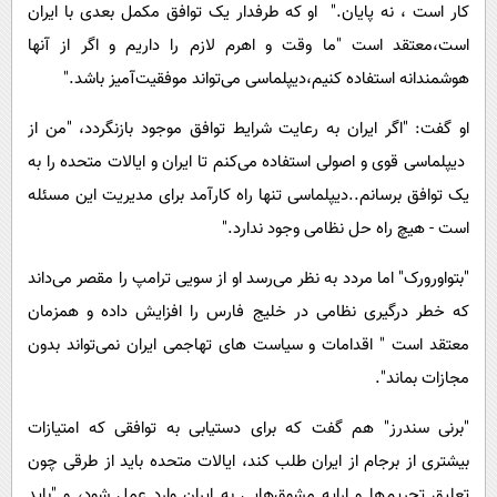
کار است ، نه پایان." او که طرفدار یک توافق مکمل بعدی با ایران
است،معتقد است "ما وقت و اهرم لازم را داریم و اگر از آنها
هوشمندانه استفاده کنیم،دیپلماسی می‌تواند موفقیت‌آمیز باشد."
او گفت: "اگر ایران به رعایت شرایط توافق موجود بازنگردد، "من از
دیپلماسی قوی و اصولی استفاده می‌کنم تا ایران و ایالات متحده را به
یک توافق برسانم..دیپلماسی تنها راه کارآمد برای مدیریت این مسئله
است - هیچ راه حل نظامی وجود ندارد."
"بتواورورک" اما مردد به نظر می‌رسد او از سویی ترامپ را مقصر می‌داند
که خطر درگیری نظامی در خلیج فارس را افزایش داده و همزمان
معتقد است " اقدامات و سیاست های تهاجمی ایران نمی‌تواند بدون
مجازات بماند".
"برنی سندرز" هم گفت كه برای دستیابی به توافقی که امتیازات
بیشتری از برجام از ایران طلب کند، ایالات متحده باید از طرقی چون
تعلیق تحریم‌ها و ارایه مشوق‌هایی به ایران وارد عمل شود، و "باید