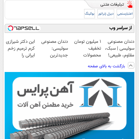
اعتبارسنجی
دیزل ژنراتور
بوکینگ
از سراسر وب
دندان مصنوعی
۱ میلیون تومان
دندان مصنوعی
این دکتر شیرازی
سوئیسی | سبک،
تخفیف
سوئیسی:
کرم ترمیم زخم
مقاوم، طبیعی!
محصولات
جدیدترین
ایرانی را
ویزیت
لاغری؛ یک قدم
فناوری اروپا،
ساخت!!!
بازگشت به بالای صفحه
رایگان+پرداخت
نزدیک‌تر به
سبک و مقاوم |
اقساطی😍
شروع کاهش
پرداخت قسطی
وزن