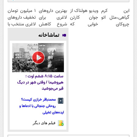
این کرم
ویدیو هولناک از
بهترین داروهای
۱ میلیون تومان
گیاهی،مثل اتو
جوان کارتن
لاغری برای
تخفیف داروهای
چروکای
خوابی که
شروع کاهش
لاغری منتخب با
پوستتوصاف
میلیاردر شد.
وزن، ارسال از
ارسال از
تماشاخانه
میکنه!50%تخفیف
آموزش رایگان
داروخانه های
داروخانه
نزدیکت!
نزدیکت
ساعت ۸:۱۵ ششم اوت ؛
هیروشیما / وقتی شهر در دیگ
قیر می‌جوشید
محمدباقر خرازی کیست؟
روحانی جنجالی با ادعاها و
ایده‌های تخیلی
فیلم های دیگر