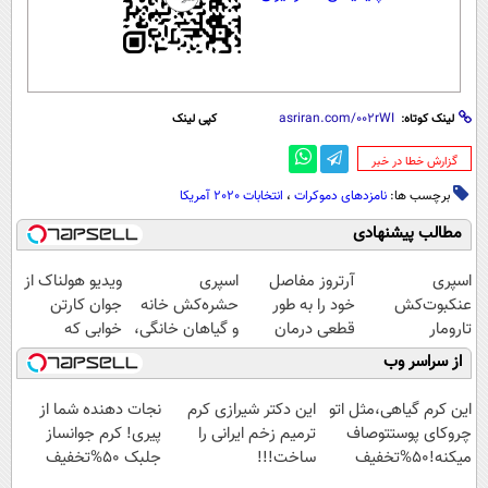
لینک کوتاه:
کپی لینک
‌گزارش خطا در خبر
برچسب ها:
نامزدهای دموکرات
،
انتخابات 2020 آمریکا
مطالب پیشنهادی
اسپری
آرتروز مفاصل
اسپری
ویدیو هولناک از
عنکبوت‌‌کش
خود را به طور
حشره‌کش خانه
جوان کارتن
تارومار
قطعی درمان
و گیاهان خانگی،
خوابی که
ازبین‌برنده انواع
کنید!
نابودکننده انواع
میلیاردر شد.
از سراسر وب
عنکبوت
◗پرسش‌نامه◖
حشرات خانگی و
آموزش رایگان
آفات
این کرم گیاهی،مثل اتو
این دکتر شیرازی کرم
نجات دهنده شما از
چروکای پوستتوصاف
ترمیم زخم ایرانی را
پیری! کرم جوانساز
میکنه!50%تخفیف
ساخت!!!
جلبک 50%تخفیف