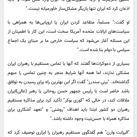
اذعان كرد كه ایران تنها بازیگر مشكل‌ساز خاورمیانه نیست."
او گفت:" مسلماً، متقاعد کردن ایران یا اروپایی‌ها به همراهی با
سیاست‌های ایالات متحده آمریکا سخت است، این کار با اطمینان از
این مسئله آغاز می‌شود که سیاست خارجی ما بر مبنای یک اجماع
سیاسی با دوام بنا شده است."
بسیاری از دموکرات‌ها گفتند که آنها با تماس مستقیم با رهبران ایران
مشکلی ندارند، اما همه آنها شرایط منجر به چنین تماسی را مبهم
گذاشته‌اند. "برنی سندرز" گفت اگر این بهترین راه برای رسیدن به توافق
باشد حاضر است با رئیس جمهور حسن روحانی یا رهبر (عالی)ایران
ملاقات کند، در حالی که "کوری بوکر" تأکید کرد برای مذاکره مستقیم
رهبران دو کشور ابتدا باید اهداف "روشنی" و "تعهد آشکاری برای
مذاکره همراه با حسن‌نیت وجود داشته باشد."
"الیزابت وارن" هم گفتگوی مستقیم رهبران را ابزاری توصیف کرد که