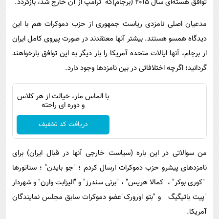
توافق هسته‌ای سال 2015 (برجام)که ترامپ از آن خارج شد، بازگردد.
مدعیان اصلی نامزدی ریاست جمهوری از حزب دموکرات هم با این
دیدگاه همسو هستند. بیشتر آنها معتقدند در صورت پیروی کامل ایران
از برجام، آنها ایالات متحده آمریکا را بار دیگر به این توافق بازخواهند
گردانید؛ اگرچه اختلافاتی در بین نامزدها وجود دارد.
با الماس ماز، خیالت از هر کلاس
و دوره ای راحته
دریافت کد تخفیف
من سوالاتی در این باره (سیاست خارجی آنها در قبال ایران) برای
نامزدهای پیشرو حزب دموکرات ارسال کردم ؛ "جو بایدن" ؛ سناتورها
"کوری بوکر" ، "کمالا هریس" ، "برنی سندرز" و "الیزابت وارن" و شهردار
"پیت باتیگیگ " و "بتو اورورک"عضو دموکرات سابق مجلس نمایندگان
آمریکا.