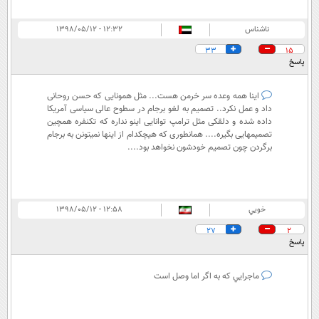
ناشناس
۱۲:۳۲ - ۱۳۹۸/۰۵/۱۲
33
15
پاسخ
اینا همه وعده سر خرمن هست... مثل همونایی که حسن روحانی
داد و عمل نکرد..‌ تصمیم به لغو برجام در سطوح عالی سیاسی آمریکا
داده شده و دلقکی مثل ترامپ توانایی اینو نداره که تکنفره همچین
تصمیمهایی بگیره.... همانطوری که هیچکدام از اینها نمیتونن به برجام
برگردن چون تصمیم خودشون نخواهد بود....
خويي
۱۲:۵۸ - ۱۳۹۸/۰۵/۱۲
27
2
پاسخ
ماجرايي كه به اگر اما وصل است