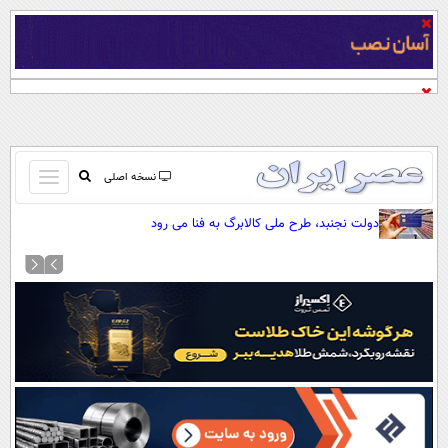
باز
نسخه اصلی
و
صفحه اول
دولت نجنبد، طرح ملی کالابرگ به فنا می رود
بسته
تماس با ما
کردن
آرشیو
منو
جستجو
نظرسنجی
آب و هوا
اوقات شرعی
پیوند ها
سواد زندگی