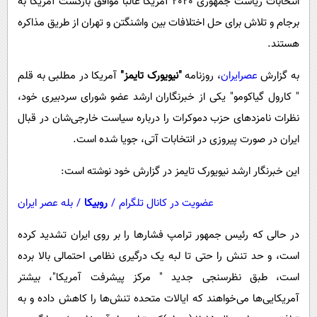
انتخابات ریاست جمهوری 2020 آمریکا غالبا موافق بازگشت آمریکا به
پیامک
سرگرمی
برجام و تلاش برای حل اختلافات بین واشنگتن و تهران از طریق مذاکره
روانشناسی
فناوری
هستند.
آشپزی
گوناگون
به گزارش
عصرایران
، روزنامه
"نیویورک تایمز"
آمریکا در مطلبی به قلم
دانلود
حوادث
" کارول گیاکومو" یکی از خبرنگاران ارشد عضو شورای سردبیری خود،
محیط زیست
نظرات نامزدهای حزب دموکرات را درباره سیاست خارجی‌شان در قبال
سلامت
ایران در صورت پیروزی در انتخابات آتی، جویا شده است.
فرهنگی
این خبرنگار ارشد نیویورک تایمز در گزارش خود نوشته است:
بین الملل
عضویت در کانال تلگرام
/
روبیکا
/
بله عصر ایران
اجتماعی
در حالی که رئیس جمهور ترامپ فشارها را بر روی ایران تشدید کرده
حیات وحش
است، و حد تنش را حتی تا لبه یک درگیری نظامی احتمالی بالا برده
سیاست خارجی
است، طبق نظرسنجی جدید " مرکز پیشرفت آمریکا"، بیشتر
آمریکایی‌ها می‌خواهند که ایالات متحده تنش‌ها را کاهش داده و به