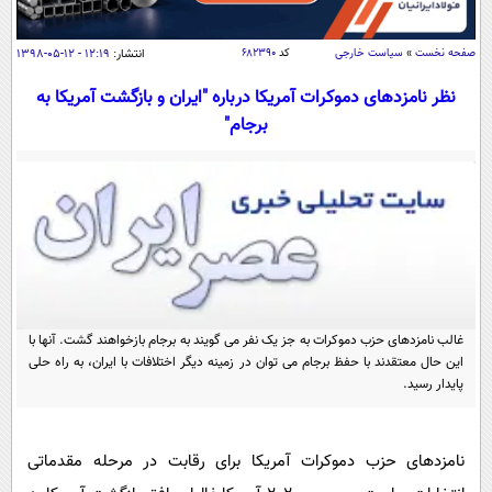
سیاسی
اقتصاد
صفحه نخست
»
سیاست خارجی
کد
۶۸۲۳۹۰
انتشار:
۱۲:۱۹ - ۱۲-۰۵-۱۳۹۸
جامعه
اقتصادی
نظر نامزدهای دموکرات آمریکا درباره "ایران و بازگشت آمریکا به
ورزشی
اجتماعی
برجام"
خودرو
بین الملل
حوادث
فرهنگ و هنر
سیاست خارجی
سلامت
علم و دانش
یک برش دانایی
قرآن
فناوری و It
محیط زیست
گوناگون
علمی
سفر و تفریح
غالب نامزدهای حزب دموکرات به جز یک نفر می گویند به برجام بازخواهند گشت. آنها با
فیلم
سرگرمی
اخبار کریپتو
این حال معتقدند با حفظ برجام می توان در زمینه دیگر اختلافات با ایران، به راه حلی
عصر ایران 2
اقتصاد
باشگاه مغز
پایدار رسید.
آموزش زبان
خواندنی ها و دیدنی ها
ورزش
مجله تصویری سلاح
داستان کوتاه
نامزدهای حزب دموکرات آمریکا برای رقابت در مرحله مقدماتی
سیاست