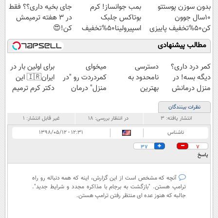
بدون سوزن پوستتو
بمب جوانساز! کرم
جای بخیه داری؟؟ فقط
10سال جوون
بوتاکس جلبک
در 3 هفته ترمیمش
کن50%تخفیف پاییزی
اسپیرولینا50%تخفیف
کن!😍
مطالب پیشنهادی
کمر درد داری؟
دسترسی
میخوای
برای اولین بار در
دیگه بسه! در
نامحدود به
کمردردت رو "در
ایران🇮🇷 این
منزل درمانش
بهترین
منزل" درمان
دکتر کرم ترمیم
کن
آموزش‌ها تا روز
کنی؟ (◂فیلم +
کننده 23 روزه
نظرات بینندگان
(◀پرسش‌نامه)
کنکور
◂پرسش‌نامه)
ساخت!
انتشار یافته:
۳
در انتظار بررسی:
۱۸
غیر قابل انتشار:
۱
ناشناس
۱۲:۳۱ - ۱۳۹۸/۰۵/۱۲
37
7
پاسخ
آنچه که مشخص است از این گزارش، اینه که همه دنباله رو راه
ترامپ هستن. "بازگشت به برجام با مذاکره مجدد و شرایط جدید".
جالبه که هنوز عده ای منتظر رفتن ترامپ هستن.