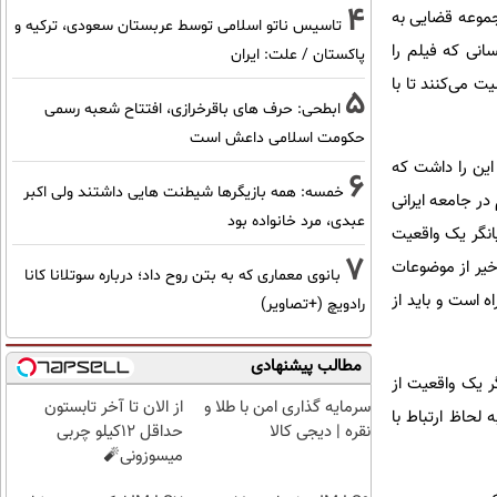
4
جموعه قضایی به
تاسیس ناتو اسلامی توسط عربستان سعودی، ترکیه و
انی که فیلم را
پاکستان / علت: ایران
 می‌کنند تا با
5
ابطحی: حرف های باقرخرازی، افتتاح شعبه رسمی
حکومت اسلامی داعش است
این را داشت که
6
خمسه: همه بازیگرها شیطنت هایی داشتند ولی اکبر
در جامعه ایرانی
عبدی، مرد خانواده بود
انگر یک واقعیت
7
اخیر از موضوعات
بانوی معماری که به بتن روح داد؛ درباره سوتلانا کانا
یم در آغاز راه است و باید از
رادویچ (+تصاویر)
مطالب پیشنهادی
ر یک واقعیت از
سرمایه گذاری امن با طلا و
از الان تا آخر تابستون
لحاظ ارتباط با
نقره | دیجی کالا
حداقل 12کیلو چربی
میسوزونی🧨