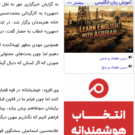
آموزش زبان انگلیسی
بیشتر »»
به گزارش خبرگزاری مهر به نقل ا
«مهین» به کارگردانی محمدحسین
خانه هنرمندان برگزار شد. در ا
«مهین» خطاب به حضار گفت: دیدن ای
همچنین مهدی مطهر تهیه‌کننده این
دهیم اما چون بحث‌های محتوایی ب
درس هفتاد و شش
صورتی که اگر کسانی که دنبال گیش
درس هفتاد و پنج
وی افزود: خوشبختانه در قوه قضا
کنند اما چون فیلم ما در قانون قب
برایشان سوتفاهم پیش بیاید، پی
فراهم کنیم که نگذاریم مهین دیگری
غلامحسین اسماعیلی سخنگوی قوه 