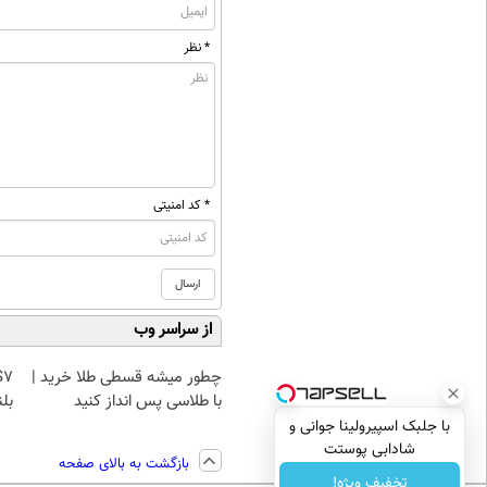
* نظر
* کد امنیتی
از سراسر وب
چطور میشه قسطی طلا خرید |
با طلاسی پس انداز کنید
بلن
با جلبک اسپیرولینا جوانی و
شادابی پوستت
بازگشت به بالای صفحه
تضمینه50%تخفیف
تخفیف ویژه!