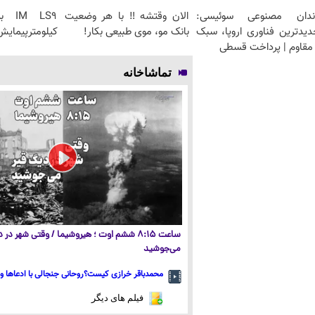
ندان مصنوعی سوئیسی:
الان وقتشه‼️ با هر وضعیت
دیدترین فناوری اروپا، سبک
بانک مو، موی طبیعی بکار!
کیلومترپیمایش 
مقاوم | پرداخت قسطی
تماشاخانه
ساعت ۸:۱۵ ششم اوت ؛ هیروشیما / وقتی شهر در
می‌جوشید
محمدباقر خرازی کیست؟روحانی جنجالی با ادعاها و 
فیلم های دیگر