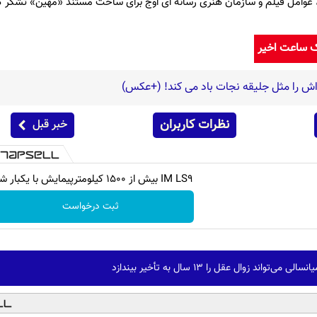
، عوامل فیلم و سازمان هنری رسانه ای اوج برای ساخت مستند «مهین» تشکر ک
ک ساعت اخیر
اش را مثل جلیقه نجات باد می کند! (+عکس)
نظرات کاربران
خبر قبل
IM LS9 بیش از 1500 کیلومترپیمایش با یکبار شارژ
ثبت درخواست
واند زوال عقل را ۱۳ سال به تأخیر بیندازد