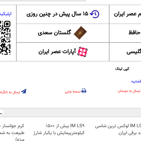
 عصر ایران
۱۵ سال پیش در چنین روزی
اپلیکی
 حافظ
گلستان سعدی
گلیسی
آپارات عصر ایران
کپی لینک
ضاییه
ارسال به دوستان
نسخه چاپی
ارسال به تلگرام
IM LS7 لوکس ترین شاسی
IM LS9 بیش از 1500
کرم جوانساز 
د برقی ایران
کیلومترپیمایش با یکبار شارژ
طبیعت به شما
ویژه)