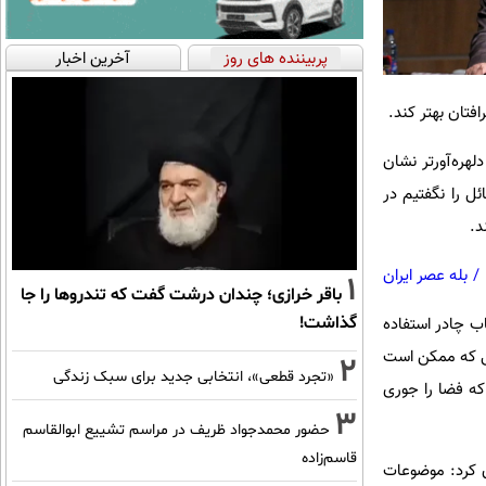
پربیننده های روز
آخرین اخبار
فتان بهتر کند.
هره‌آورتر نشان
ل را نگفتیم در
د.
/
بله عصر ایران
1
باقر خرازی؛ چندان درشت گفت که تندروها را جا
گذاشت!
ب چادر استفاده
انی که ممکن است
2
«تجرد قطعی»، انتخابی جدید برای سبک زندگی
که فضا را جوری
3
حضور محمدجواد ظریف در مراسم تشییع ابوالقاسم
قاسم‌زاده
ن کرد: موضوعات