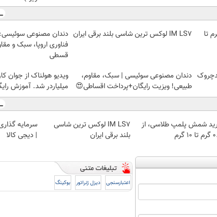
لمپ طلاسی، از ۰.۵ گرم تا
IM LS7 لوکس ترین شاسی بلند برقی ایران
دندان مصنوعی سوئیسی:
فناوری اروپا، سبک و مقا
قسطی
دچروک
دندان مصنوعی سوئیسی | سبک، مقاوم،
ویدیو هولناک از جوان کا
طبیعی! ویزیت رایگان+پرداخت اقساطی😍
میلیاردر شد. آموزش رایگ
ید شمش پلمپ طلاسی، از
IM LS7 لوکس ترین شاسی
سرمایه گذاری ا
 ۱۰ گرم
بلند برقی ایران
| دیجی کالا
اعتبارسنجی
دیزل ژنراتور
بوکینگ