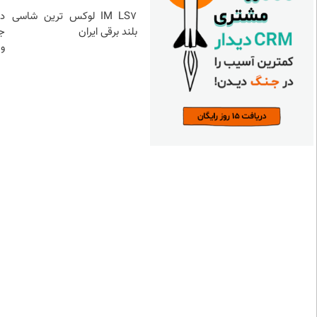
IM LS7 لوکس ترین شاسی
د
بلند برقی ایران
ج
و 