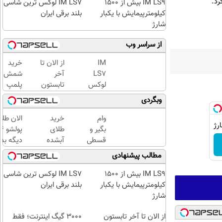
رد.
IM LS9 بیش از 1500
IM LS7 لوکس ترین شاسی
کیلومترپیمایش با یکبار
بلند برقی ایران
شارژ
از سراسر وب
IM
از الان تا
خرید
LS7
آخر
شمش
لوکس
تابستون
پلمپ
ترین
حداقل
طلاسی،
وبگردی
شاسی
12کیلو
از ۰.۵
بلند
چربی
گرم تا
وام
خرید
الان طلا
برقی
میسوزونی
۱۰ گرم
بگیر و
طلای
ایران
🧨
قسطی
آبشده
دیگه بده
طلا
حتی با
سرمایه‌گ
مطالب پیشنهادی
بخر!
۱۰۰هزارتومان
طلا با ا
چی از
بی‌بهره
IM LS9 بیش از 1500
IM LS7 لوکس ترین شاسی
این
کیلومترپیمایش با یکبار
بلند برقی ایران
بهتر!!
شارژ
سریع
از الان تا آخر تابستون
احراز
3000 گیگ اینترنت؛ فقط