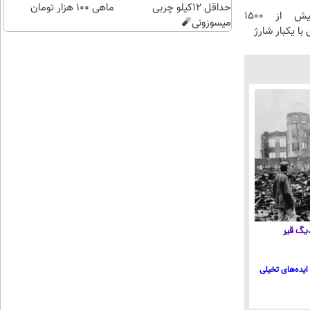
حداقل 12کیلو چربی
کن
ماهی 100 هزار تومان
IM LS9 بیش از 1500
میسوزونی🧨
با یکبار شارژ
 دیگ قیر
ایده‌های تخیلی