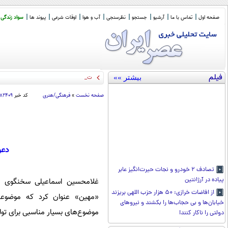
صفحه اول
تماس با ما
آرشیو
جستجو
نظرسنجی
آب و هوا
اوقات شرعی
پیوند ها
سواد زندگی
فیلم
بیشتر »»
توصیف «کمیل خجسته
_
صفحه نخست
»
فرهنگی/هنری
کد خبر
۸۲۴۰۹
دعو
تصادف ۲ خودرو و نجات حیر‌ت‌انگیز عابر
پیاده در آرژانتین
غلامحسین اسماعیلی سخنگوی قو
از افاضات خرازی: ۵۰ هزار حزب اللهی بریزند
«مهین» عنوان کرد که موضوعا
خیابان‌ها و بی حجاب‌ها را بکشند و نیرو‌های
موضوع‌های بسیار مناسبی برای تول
دولتی را ناکار کنند!