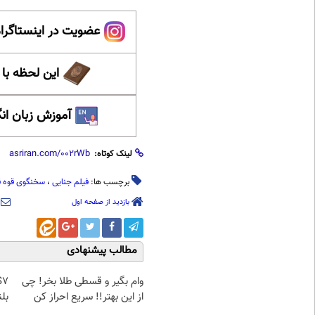
عضویت در اینستاگرام
این لحظه با
آموزش زبان ان
لینک کوتاه:
برچسب ها:
فیلم جنایی
،
سخنگوی قوه ق
بازدید از صفحه اول
مطالب پیشنهادی
وام بگیر و قسطی طلا بخر! چی
از این بهتر!! سریع احراز کن
بلن