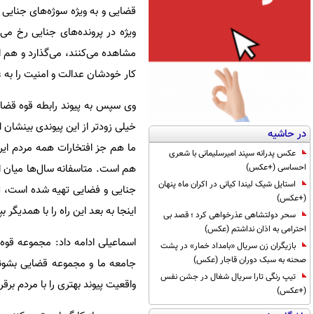
قضایی و به ویژه سوژه‌های جنایی 
ویژه در پرونده‌های جنایی رخ می
مشاهده می‌کنند، می‌گذارد و هم ا
کار خودشان عدالت و امنیت را به ع
وی سپس به پیوند رابطه قوه قضای
خیلی زودتر از این پیوندی بینشان 
در حاشیه
ما هم جز افتخارات همه مردم ایر
عکس پدرانه سپند امیرسلیمانی با شعری
احساسی (+عکس)
هم است. متاسفانه سال‌ها میان ای
استایل شیک لیندا کیانی در اکران ماه پنهان
(+عکس)
اینجا به بعد این راه را با همدیگر بپ
سحر دولتشاهی عذرخواهی کرد ؛ قصد بی
احترامی به اذان نداشتم (عکس)
اسماعیلی ادامه داد: مجموعه قوه 
بازیگران زن سریال «بامداد خمار» در پشت
صحنه به سبک دوران قاجار (عکس)
جامعه ما و مجموعه قضایی بشوند 
تیپ رنگی تارا سریال شغال در جشن نفس
واقعیت پیوند بهتری را با مردم برقرا
(+عکس)