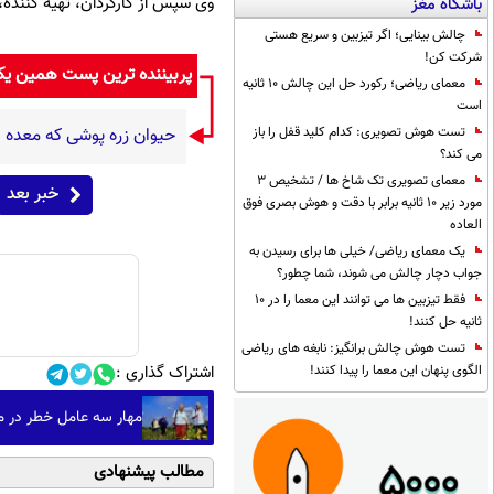
وی سپس از کارگردان، تهیه کننده
باشگاه مغز
چالش بینایی؛ اگر تیزبین و سریع هستی
شرکت کن!
پربیننده ترین پست همین ی
معمای ریاضی؛ رکورد حل این چالش 10 ثانیه
است
تست هوش تصویری: کدام کلید قفل را باز
حیوان زره پوشی که معده 
می کند؟
معمای تصویری تک شاخ ها / تشخیص 3
خبر بعد
مورد زیر 10 ثانیه برابر با دقت و هوش بصری فوق
العاده
یک معمای ریاضی/ خیلی ها برای رسیدن به
جواب دچار چالش می شوند، شما چطور؟
فقط تیزبین ها می توانند این معما را در 10
ثانیه حل کنند!
تست هوش چالش برانگیز: نابغه های ریاضی
الگوی پنهان این معما را پیدا کنند!
اشتراک گذاری :
مهار سه عامل خطر در میانسالی می‌ت
مطالب پیشنهادی