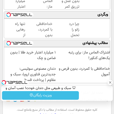
بدون عمل و
الماس
میلیارد
تزریق کمر
ماز:
اعتبار
دردت خوب
برای
خرید
وبگردی
شه؟
رتبه
طلا |
◂پرسش‌نامه
یک‌های
بدون
چرا درد
خداحافظی
تنها راه
رو پرکن
کنکور!
ضامن
زانو را
با کمردرد،
رهایی
و چک
تحمل
بدون
از
می‌کنی؟
قرص و
کمردرد
مطالب پیشنهادی
خیلی
آمپول
– بدون
ساده
دارو،
اشتراک الماس ماز: برای رتبه
۱ میلیارد اعتبار خرید طلا | بدون
درمنزل
بدون
یک‌های کنکور!
ضامن و چک
درمانش
جراحی!
کن
خداحافظی با کمردرد، بدون قرص و
دندان مصنوعی سوئیسی:
«فرم
آمپول
پر کن»
جدیدترین فناوری اروپا، سبک و
مقاوم | پرداخت قسطی
🦷 سبک و طبیعی مثل دندان خودت! نصب آسان و
صفحه اول
فیلم
عصر ایران۲
درباره عصرایران
تماس با ما
آرشیو
جستجو
پرداخت اقساطی 💳 📍 تهران
ویزیت رایگان😍
پیوندها
نظرسنجی
آب و هوا
اوقات شرعی
سواد زندگی
كليه حقوق محفوظ است، استفاده از مطالب با ذكر منبع بلامانع است.