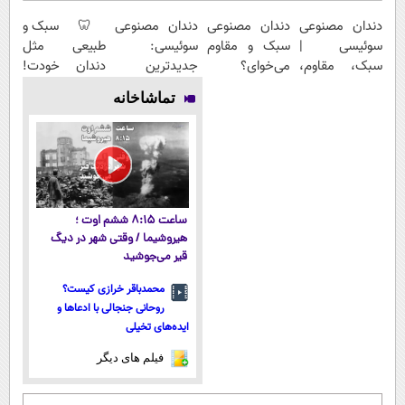
دندان مصنوعی
دندان مصنوعی
دندان مصنوعی
🦷 سبک و
سوئیسی |
سبک و مقاوم
سوئیسی:
طبیعی مثل
سبک، مقاوم،
می‌خوای؟
جدیدترین
دندان خودت!
طبیعی! ویزیت
پرداخت
فناوری اروپا،
نصب آسان و
تماشاخانه
رایگان+پرداخت
اقساطی هم
سبک و مقاوم |
پرداخت
اقساطی😍
داریم!😍 | 📍
پرداخت قسطی
اقساطی 💳 📍
تهران
تهران
ساعت ۸:۱۵ ششم اوت ؛
هیروشیما / وقتی شهر در دیگ
قیر می‌جوشید
محمدباقر خرازی کیست؟
روحانی جنجالی با ادعاها و
ایده‌های تخیلی
فیلم های دیگر