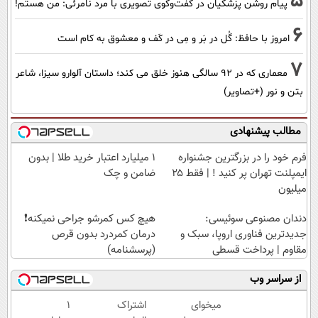
5
پیام روشن پزشکیان در گفت‌و‌گوی تصویری با مرد نامرئی: من هستم!
6
امروز با حافظ: گُل در بَر و مِی در کَف و معشوق به کام است
7
معماری که در 92 سالگی هنوز خلق می کند؛ داستان آلوارو سیزا، شاعر
بتن و نور (+تصاویر)
مطالب پیشنهادی
فرم خود را در بزرگترین جشنواره
۱ میلیارد اعتبار خرید طلا | بدون
ایمپلنت تهران پر کنید ! | فقط ۲۵
ضامن و چک
میلیون
دندان مصنوعی سوئیسی:
هیچ کس کمرشو جراحی نمیکنه❗
جدیدترین فناوری اروپا، سبک و
درمان کمردرد بدون قرص
مقاوم | پرداخت قسطی
(پرسشنامه)
از سراسر وب
میخوای
اشتراک
۱