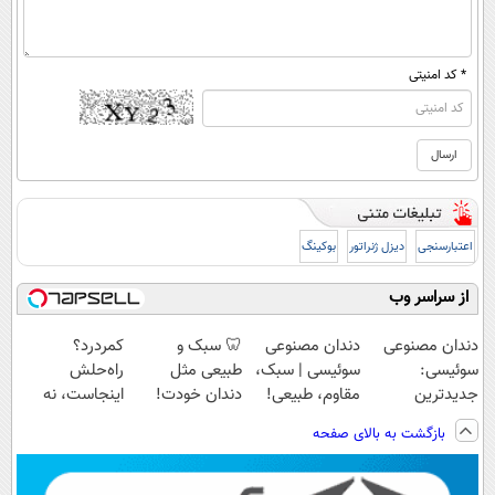
* کد امنیتی
اعتبارسنجی
دیزل ژنراتور
بوکینگ
از سراسر وب
دندان مصنوعی
دندان مصنوعی
🦷 سبک و
کمردرد؟
سوئیسی:
سوئیسی | سبک،
طبیعی مثل
راه‌حلش
جدیدترین
مقاوم، طبیعی!
دندان خودت!
اینجاست، نه
فناوری اروپا،
ویزیت
نصب آسان و
توی داروخونه
بازگشت به بالای صفحه
سبک و مقاوم |
رایگان+پرداخت
پرداخت اقساطی
پرداخت قسطی
اقساطی😍
💳 📍 تهران