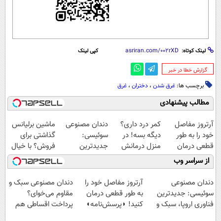
لینک کوتاه:
کپی لینک
‌گزارش خطا در خبر
برچسب ها:
غرق شدن
،
دختران
،
غرق
مطالب پیشنهادی
آرتروز مفاصل
کمر درد داری؟
دندان مصنوعی
ماشین برلیانس
خود را به طور
دیگه بسه! در
سوئیسی:
گذاشتی برای
قطعی درمان
منزل درمانش
جدیدترین
فروش؟ با خیال
کنید!
کن
فناوری اروپا،
راحت بفروش
از سراسر وب
◗پرسش‌نامه◖
(◀پرسش‌نامه)
سبک و مقاوم |
پرداخت قسطی
دندان مصنوعی
آرتروز مفاصل خود را
دندان مصنوعی سبک و
سوئیسی: جدیدترین
به طور قطعی درمان
مقاوم می‌خوای؟
فناوری اروپا، سبک و
کنید! ◗پرسش‌نامه◖
پرداخت اقساطی هم
مقاوم | پرداخت
داریم!😍 | 📍تهران