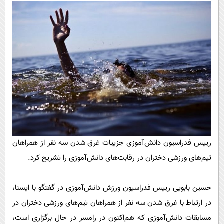
پیامک
سرگرمی
روانشناسی
فناوری
آشپزی
گوناگون
دانلود
حوادث
محیط زیست
سلامت
فرهنگی
بین الملل
رییس فدراسیون دانش‌آموزی جزییات غرق شدن سه نفر از همراهان
اجتماعی
تیم‌های ورزشی دختران در رقابت‌های دانش‌آموزی را تشریح کرد.
حیات وحش
حسین بابویی رییس فدراسیون ورزش دانش‌آموزی در گفتگو با ایسنا،
سیاست خارجی
در ارتباط با غرق شدن سه نفر از همراهان تیم‌های ورزشی دختران در
مسابقات دانش‌آموزی که هم‌اکنون در رامسر در حال برگزاری است،