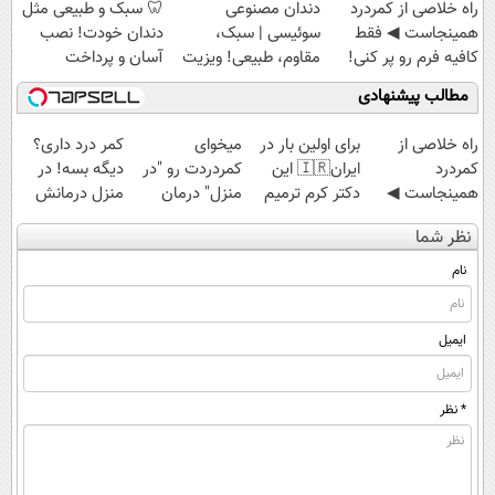
‌راه خلاصی از کمردرد
دندان مصنوعی
🦷 سبک و طبیعی مثل
قسطی
همینجاست ◀ فقط
سوئیسی | سبک،
دندان خودت! نصب
کافیه فرم رو پر کنی!
مقاوم، طبیعی! ویزیت
آسان و پرداخت
رایگان+پرداخت
اقساطی 💳 📍 تهران
مطالب پیشنهادی
اقساطی😍
‌راه خلاصی از
برای اولین بار در
میخوای
کمر درد داری؟
کمردرد
ایران🇮🇷 این
کمردردت رو "در
دیگه بسه! در
همینجاست ◀
دکتر کرم ترمیم
منزل" درمان
منزل درمانش
فقط کافیه فرم
کننده 23 روزه
کنی؟ (◂فیلم +
کن
نظر شما
رو پر کنی!
ساخت!
◂پرسش‌نامه)
(◀پرسش‌نامه)
نام
ایمیل
* نظر