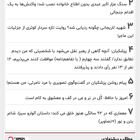
2
سنگ مزار اکبر عبدی بدون اطلاع خانواده نصب شد؛ واکنش‌ها به یک
اقدام جنجالی
3
شهید لاریجانی چگونه ردیابی شد؟ روایت تازه سردار کوثری از جزئیات
این ماجرا
4
پزشکیان‌: آنچه گاهی از رهبر نقل می‌شود با شخصیتی که من دیدم
تطابق ندارد/ گفتند سه چهارم ( با تفاهم‌نامه) موافقت کنند می‌پذیرم، 12
نفر از 13 نفر رأی دادند و پذیرفتند
5
پیام روشن پزشکیان در گفت‌و‌گوی تصویری با مرد نامرئی: من هستم!
6
امروز با حافظ: گُل در بَر و مِی در کَف و معشوق به کام است
7
معماری که در 92 سالگی هنوز خلق می کند؛ داستان آلوارو سیزا، شاعر
بتن و نور (+تصاویر)
مطالب پیشنهادی