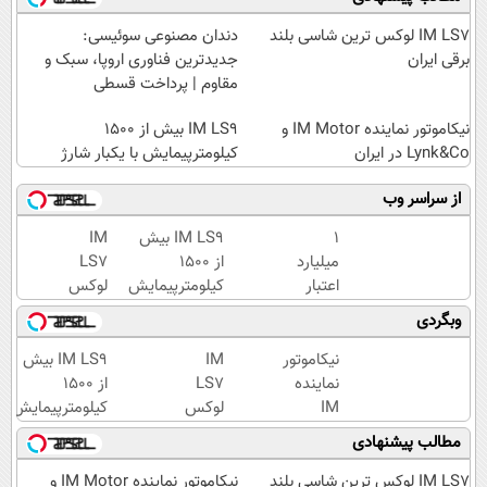
IM LS7 لوکس ترین شاسی بلند
دندان مصنوعی سوئیسی:
برقی ایران
جدیدترین فناوری اروپا، سبک و
مقاوم | پرداخت قسطی
نیکاموتور نماینده IM Motor و
IM LS9 بیش از 1500
Lynk&Co در ایران
کیلومترپیمایش با یکبار شارژ
از سراسر وب
۱
IM LS9 بیش
IM
میلیارد
از 1500
LS7
اعتبار
کیلومترپیمایش
لوکس
خرید
با یکبار شارژ
ترین
وبگردی
طلا |
شاسی
بدون
بلند
نیکاموتور
IM
IM LS9 بیش
ضامن
برقی
نماینده
LS7
از 1500
و چک
ایران
IM
لوکس
کیلومترپیمایش
Motor و
ترین
با یکبار شارژ
مطالب پیشنهادی
Lynk&Co
شاسی
در ایران
بلند
IM LS7 لوکس ترین شاسی بلند
نیکاموتور نماینده IM Motor و