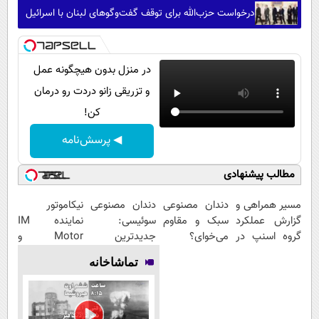
درخواست حزب‌الله برای توقف گفت‌وگوهای لبنان با اسرائیل
در منزل بدون هیچگونه عمل
و تزریقی زانو دردت رو درمان
کن!
◀ پرسش‌نامه
مطالب پیشنهادی
مسیر همراهی و
دندان مصنوعی
دندان مصنوعی
نیکاموتور
گزارش عملکرد
سبک و مقاوم
سوئیسی:
نماینده IM
گروه اسنپ در
می‌خوای؟
جدیدترین
Motor و
۱۴۰۴
پرداخت
فناوری اروپا،
Lynk&Co در
تماشاخانه
اقساطی هم
سبک و مقاوم |
ایران
داریم!😍 | 📍
پرداخت قسطی
تهران