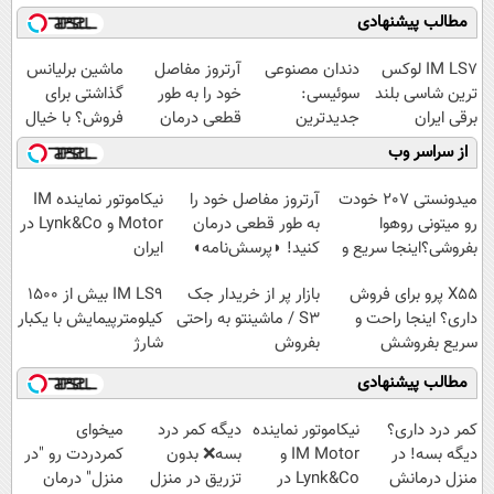
مطالب پیشنهادی
IM LS7 لوکس
دندان مصنوعی
آرتروز مفاصل
ماشین برلیانس
ترین شاسی بلند
سوئیسی:
خود را به طور
گذاشتی برای
برقی ایران
جدیدترین
قطعی درمان
فروش؟ با خیال
فناوری اروپا،
کنید!
راحت بفروش
از سراسر وب
سبک و مقاوم |
◗پرسش‌نامه◖
پرداخت قسطی
میدونستی 207 خودت
آرتروز مفاصل خود را
نیکاموتور نماینده IM
رو میتونی روهوا
به طور قطعی درمان
Motor و Lynk&Co در
بفروشی؟اینجا سریع و
کنید! ◗پرسش‌نامه◖
ایران
راحت بفروش
X55 پرو برای فروش
بازار پر از خریدار جک
IM LS9 بیش از 1500
داری؟ اینجا راحت و
S3 / ماشینتو به راحتی
کیلومترپیمایش با یکبار
سریع بفروشش
بفروش
شارژ
مطالب پیشنهادی
کمر درد داری؟
نیکاموتور نماینده
دیگه کمر درد
میخوای
دیگه بسه! در
IM Motor و
بسه❌ بدون
کمردردت رو "در
منزل درمانش
Lynk&Co در
تزریق در منزل
منزل" درمان