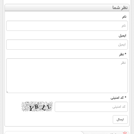
کن
ایران
درمانش کن✅
کنی؟ (◂فیلم +
نظر شما
(◀پرسش‌نامه)
◀پرسش‌نامه پر
◂پرسش‌نامه)
کن▶
نام
ایمیل
* نظر
* کد امنیتی