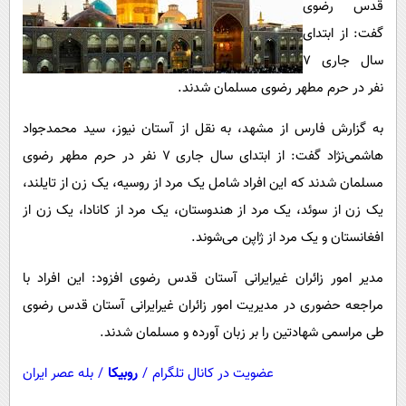
قدس رضوی
پیامک
سرگرمی
گفت: از ابتدای
روانشناسی
فناوری
سال جاری ۷
آشپزی
گوناگون
نفر در حرم مطهر رضوی مسلمان شدند.
دانلود
حوادث
به گزارش فارس از مشهد، به نقل از آستان نیوز، سید محمدجواد
محیط زیست
هاشمی‌نژاد گفت: از ابتدای سال جاری ۷ نفر در حرم مطهر رضوی
سلامت
مسلمان شدند که این افراد شامل یک مرد از روسیه، یک زن از تایلند،
یک زن از سوئد، یک مرد از هندوستان، یک مرد از کانادا، یک زن از
فرهنگی
افغانستان و یک مرد از ژاپن می‌شوند.
بین الملل
مدیر امور زائران غیرایرانی آستان قدس رضوی افزود: این افراد با
اجتماعی
مراجعه حضوری در مدیریت امور زائران غیرایرانی آستان قدس رضوی
حیات وحش
طی مراسمی شهادتین را بر زبان آورده و مسلمان شدند.
سیاست خارجی
عضویت در کانال تلگرام
/
روبیکا
/
بله عصر ایران