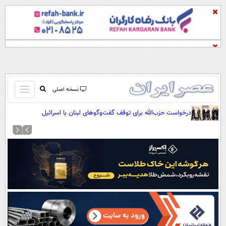
باز
نسخه اصلی
و
صفحه اول
درخواست حزب‌الله برای توقف گفت‌وگوهای لبنان با اسرائیل
بسته
تماس با ما
کردن
آرشیو
منو
جستجو
نظرسنجی
آب و هوا
اوقات شرعی
پیوند ها
سواد زندگی