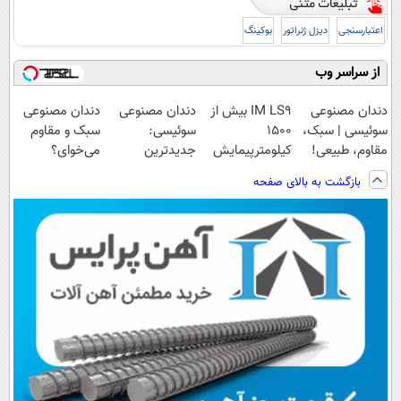
اعتبارسنجی
دیزل ژنراتور
بوکینگ
از سراسر وب
دندان مصنوعی
IM LS9 بیش از
دندان مصنوعی
دندان مصنوعی
سوئیسی | سبک،
1500
سوئیسی:
سبک و مقاوم
مقاوم، طبیعی!
کیلومترپیمایش
جدیدترین
می‌خوای؟
ویزیت
با یکبار شارژ
فناوری اروپا،
پرداخت اقساطی
بازگشت به بالای صفحه
رایگان+پرداخت
سبک و مقاوم |
هم داریم!😍 |
اقساطی😍
پرداخت قسطی
📍تهران