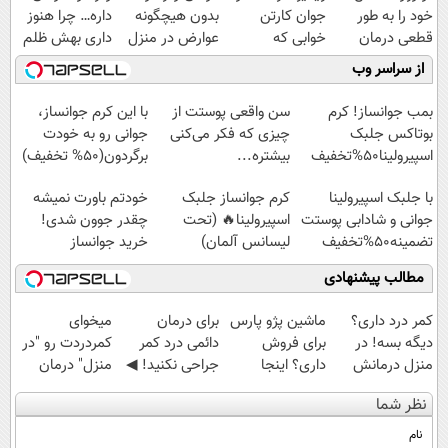
خود را به طور
جوان کارتن
بدون هیچگونه
داره… چرا هنوز
قطعی درمان
خوابی که
عوارض در منزل
داری بهش ظلم
کنید!
میلیاردر شد.
(◂پرسش‌نامه)
می‌کنی؟
از سراسر وب
◗پرسش‌نامه◖
آموزش رایگان
بمب جوانساز! کرم
سن واقعی پوستت از
با این کرم جوانساز،
بوتاکس جلبک
چیزی که فکر می‌کنی
جوانی رو به خودت
اسپیرولینا50%تخفیف
بیشتره...
برگردون(50% تخفیف)
با جلبک اسپیرولینا
کرم جوانساز جلبک
خودتم باورت نمیشه
جوانی و شادابی پوستت
اسپیرولینا🔥 (تحت
چقدر جوون شدی!
تضمینه50%تخفیف
لیسانس آلمان)
خرید جوانساز
اسپیرولینا با تخفیف
مطالب پیشنهادی
ویژه
کمر درد داری؟
ماشین پژو پارس
برای درمان
میخوای
دیگه بسه! در
برای فروش
دائمی درد کمر
کمردردت رو "در
منزل درمانش
داری؟ اینجا
جراحی نکنید! ◀
منزل" درمان
کن
سریع بفروشش
پرسش‌نامه رو پر
کنی؟ (◂فیلم +
نظر شما
(◀پرسش‌نامه)
کن ▶
◂پرسش‌نامه)
نام