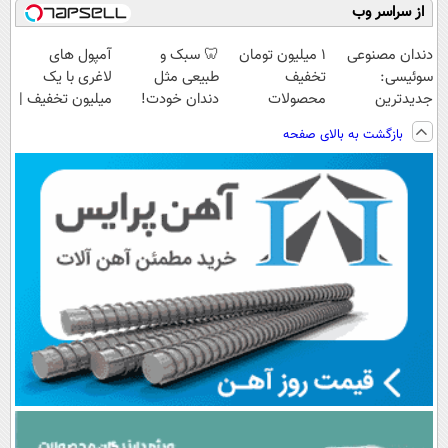
از سراسر وب
دندان مصنوعی
۱ میلیون تومان
🦷 سبک و
آمپول های
سوئیسی:
تخفیف
طبیعی مثل
لاغری با یک
جدیدترین
محصولات
دندان خودت!
میلیون تخفیف |
فناوری اروپا،
لاغری؛ یک قدم
نصب آسان و
ارسال از
بازگشت به بالای صفحه
سبک و مقاوم |
نزدیک‌تر به
پرداخت اقساطی
داروخانه های
پرداخت قسطی
شروع کاهش
💳 📍 تهران
معتبر
وزن