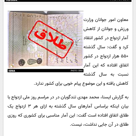
پیامک
سرگرمی
روانشناسی
فناوری
معاون امور جوانان وزارت
آشپزی
گوناگون
ورزش و جوانان از کاهش
دانلود
حوادث
آمار ازدواج در کشور انتقاد
کرد و گفت: سال گذشته
محیط زیست
۵۵۰ هزار ازدواج در کشور
سلامت
اتفاق افتاده که این آمار
فرهنگی
نسبت به سال گذشته
بین الملل
کاهش یافته و این موضوع پیام خوبی برای کشور ندارد.
اجتماعی
به گزارش ایسنا، محمد مهدی تندگویان در در مراسم روز ملی ازدواج با
حیات وحش
بیان اینکه براساس آمارهای سال گذشته به ازای هر ٣ ازدواج یک
طلاق اتفاق افتاده است گفت: این آمار مناسبی برای کشوری که روزی
سیاست خارجی
طلاق در آن جایی نداشت، نیست.