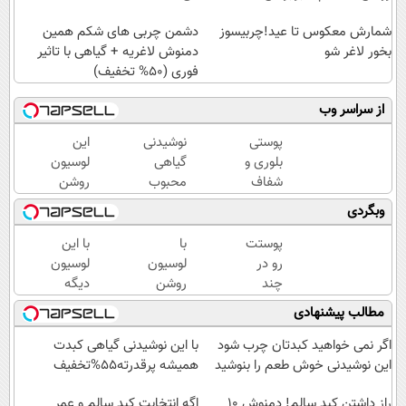
شمارش معکوس تا عید!چربیسوز
دشمن چربی های شکم همین
بخور لاغر شو
دمنوش لاغریه + گیاهی با تاثیر
فوری (50% تخفیف)
از سراسر وب
پوستی
نوشیدنی
این
بلوری و
گیاهی
لوسیون
شفاف
محبوب
روشن
با این
برای
کننده
وبگردی
لوسیون
افراد
پوستت
گیاهی
دارای
رو
پوستت
با
با این
اضافه
3سوته
رو در
لوسیون
لوسیون
وزن!
درخشان
چند
روشن
دیگه
60%تخفیف
میکنه50%تخفیف
ثانیه
کننده
هیچ لک
مطالب پیشنهادی
روشن،
فوری
و تیرگی
نرم و
مثل
رو
اگر نمی خواهید کبدتان چرب شود
با این نوشیدنی گیاهی کبدت
شفاف
برف
پوستت
این نوشیدنی خوش طعم را بنوشید
همیشه پرقدرته55%تخفیف
کن!با
سفید
نمیمونه50%تخفیف
فرمولی
راز داشتن کبد سالم! دمنوش 10
شو50%تخفیف
اگه انتخابت کبد سالم و عمر