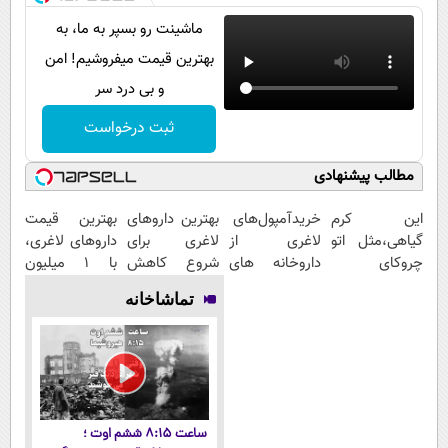
ماشینت رو بسپر به ما، به
بهترین قیمت میفروشیم! امن
و بی درد سر
ثبت درخواست
مطالب پیشنهادی
این کرم
خریدآمپول‌های
بهترین داروهای
بهترین قیمت
گیاهی،مثل اتو
لاغری از
لاغری برای
داروهای لاغری،
چروکای
داروخانه های
شروع کاهش
با ۱ میلیون
پوستتوصاف
اطرافت، ارسال
وزن، ارسال از
تخفیف و ارسال
تماشاخانه
میکنه!50%تخفیف
فوری همراه با
داروخانه های
از داروخانه‌
پک یخ!
نزدیکت!
ساعت ۸:۱۵ ششم اوت ؛