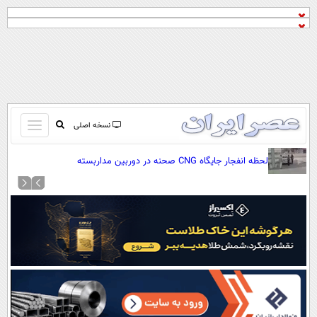
باز
نسخه اصلی
و
صفحه اول
لحظه انفجار جایگاه CNG صحنه در دوربین مداربسته
بسته
تماس با ما
کردن
آرشیو
منو
جستجو
نظرسنجی
آب و هوا
اوقات شرعی
پیوند ها
سواد زندگی