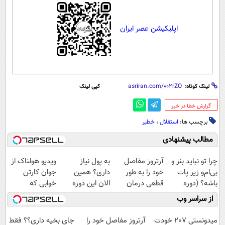
اپلیکیشن عصر ایران
لینک کوتاه:
کپی لینک
‌گزارش خطا در خبر
برچسب ها:
استقلال
،
خطیر
مطالب پیشنهادی
چرا تو نباید بنز و
آرتروز مفاصل
به پول نیاز
ویدیو هولناک از
بی‌ام‌و زیر پات
خود را به طور
داری؟ همین
جوان کارتن
باشه؟ (دوره
قطعی درمان
الان این دوره
خوابی که
رایگان درآمد
کنید!
رایگان رو شرکت
میلیاردر شد.
از سراسر وب
میلیاردی)
◗پرسش‌نامه◖
کن تا دیر نشده!
آموزش رایگان
میدونستی 207 خودت
آرتروز مفاصل خود را
جای بخیه داری؟؟ فقط