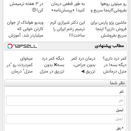
رو میتونی روهوا
به طور قطعی درمان
در 3 هفته ترمیمش
بفروشی؟اینجا سریع و
کنید! ◗پرسش‌نامه◖
کن!😍
راحت بفروش
ماشین پژو پارس برای
این دکتر شیرازی کرم
ویدیو هولناک از جوان
فروش داری؟ اینجا
ترمیم زخم ایرانی را
کارتن خوابی که
سریع بفروشش
ساخت!!!
میلیاردر شد. آموزش
رایگان
مطالب پیشنهادی
کمر درد داری؟
درمان درد کمر
دیگه کمر درد
میخوای
دیگه بسه! در
بدون جراحی،
بسه❌ بدون
کمردردت رو "در
منزل درمانش
تزریق ◀
تزریق در منزل
منزل" درمان
کن
پرسش‌نامه رو پر
درمانش کن✅
کنی؟ (◂فیلم +
نظر شما
(◀پرسش‌نامه)
کن ▶
◀پرسش‌نامه پر
◂پرسش‌نامه)
کن▶
نام
ایمیل
* نظر