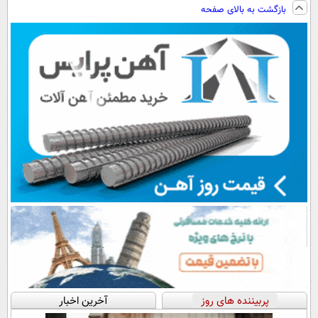
ساخت!!!
نصب آسان و
فناوری اروپا،
ویزیت
بازگشت به بالای صفحه
پرداخت اقساطی
سبک و مقاوم |
رایگان+پرداخت
💳 📍 تهران
پرداخت قسطی
اقساطی😍
پربیننده های روز
آخرین اخبار