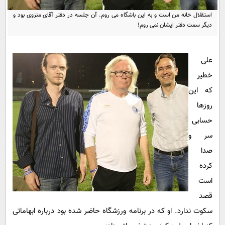
پیامک
سرگرمی
استقلال خانه من است و به این باشگاه می روم. آن جلسه در دفتر آقای منزوی بود و
روانشناسی
فناوری
دیگر سمت دفتر ایشان نمی روم!
آشپزی
گوناگون
علی
دانلود
حوادث
خطیر
محیط زیست
که این
سلامت
روزها
فرهنگی
حسابی
سر و
بین الملل
صدا
اجتماعی
کرده
حیات وحش
است
سیاست خارجی
قصد
سکوت ندارد. او که در برنامه ورزشگاه حاضر شده بود درباره ابهاماتی