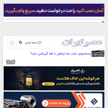
باز
نسخه اصلی
و
صفحه اول
دسته‌موتور خراب چه ارتباطی با تقه گیربکس دارد؟
بسته
تماس با ما
کردن
آرشیو
منو
جستجو
نظرسنجی
آب و هوا
اوقات شرعی
پیوند ها
سواد زندگی