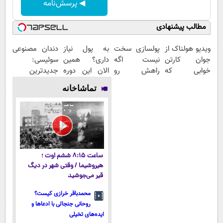
◀ پرسش‌نامه
مطالب پیشنهادی
ویدیو هولناک از
پولسازی سخت
به پول نیاز
دندان مصنوعی
جوان کارتن
نیست اگه
داری؟ همین
سوئیسی:
خوابی که
راهش رو
الان این دوره
جدیدترین
میلیاردر شد.
بدونی! " دوره
رایگان رو شرکت
فناوری اروپا،
تماشاخانه
آموزش رایگان
رایگان "
کن تا دیر
سبک و مقاوم |
نشده!
پرداخت قسطی
ساعت ۸:۱۵ ششم اوت ؛
هیروشیما / وقتی شهر در دیگ
قیر می‌جوشید
محمدباقر خرازی کیست؟
روحانی جنجالی با ادعاها و
ایده‌های تخیلی