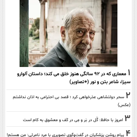
1
معماری که در 92 سالگی هنوز خلق می کند؛ داستان آلوارو
سیزا، شاعر بتن و نور (+تصاویر)
2
سحر دولتشاهی عذرخواهی کرد ؛ قصد بی احترامی به اذان نداشتم
(عکس)
3
امروز با حافظ: گُل در بَر و مِی در کَف و معشوق به کام است
4
پیام روشن پزشکیان در گفت‌و‌گوی تصویری با مرد نامرئی: من هستم!