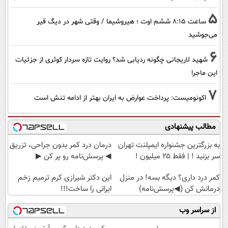
5
ساعت ۸:۱۵ ششم اوت ؛ هیروشیما / وقتی شهر در دیگ قیر
می‌جوشید
6
شهید لاریجانی چگونه ردیابی شد؟ روایت تازه سردار کوثری از جزئیات
این ماجرا
7
اکونومیست: پرداخت عوارض به ایران بهتر از ادامه تنش است
مطالب پیشنهادی
به بزرگترین جشنواره ایمپلنت تهران
درمان درد کمر بدون جراحی، تزریق
سر بزنید ! | فقط ۲۵ میلیون !
◀ پرسش‌نامه رو پر کن ▶
کمر درد داری؟ دیگه بسه! در منزل
این دکتر شیرازی کرم ترمیم زخم
درمانش کن (◀پرسش‌نامه)
ایرانی را ساخت!!!
از سراسر وب