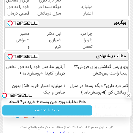
۱
کمر درد داری؟
آرتروز مفاصل
میلیارد
دیگه بسه! در
خود را به طور
اعتبار
منزل درمانش
قطعی درمان
خرید
کن
کنید!
وبگردی
طلا |
(◀پرسش‌نامه)
◂پرسش‌نامه▸
بدون
چرا درد
این دکتر
مسیر
ضامن
زانو را
شیرازی
همراهی
و چک
تحمل
کرم
و
می‌کنی؟
ترمیم
گزارش
مطالب پیشنهادی
خیلی
زخم
عملکرد
ساده
ایرانی را
گروه
پژو پارس گذاشتی برای فروش؟؟
آرتروز مفاصل خود را به طور قطعی
درمنزل
ساخت!!!
اسنپ
اینجا راحت بفروشش
درمان کنید! ◗پرسش‌نامه◖
درمانش
در
کن
کمر درد داری؟ دیگه بسه! در منزل
۱۴۰۴
۱ میلیارد اعتبار خرید طلا | بدون
درمانش کن (◀پرسش‌نامه)
ضامن و چک
60% تخفیف ویژه جین وست + خرید در4 قسطه
صفحه اول
فیلم
عصر ایران۲
درباره عصرایران
تماس با ما
آرشیو
جستجو
خرید با تخفیف
پیوندها
نظرسنجی
آب و هوا
اوقات شرعی
سواد زندگی
كليه حقوق محفوظ است، استفاده از مطالب با ذكر منبع بلامانع است.