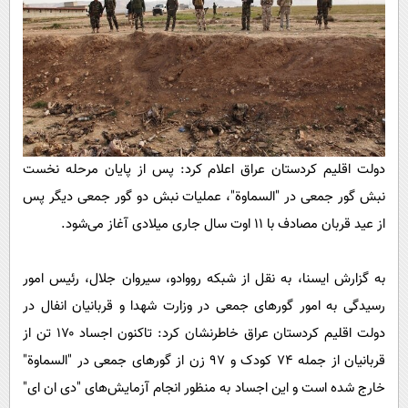
پیامک
سرگرمی
روانشناسی
فناوری
آشپزی
گوناگون
دانلود
حوادث
محیط زیست
دولت اقلیم کردستان عراق اعلام کرد: پس از پایان مرحله نخست
سلامت
نبش گور جمعی در "السماوة"، عملیات نبش دو گور جمعی دیگر پس
فرهنگی
از عید قربان مصادف با ۱۱ اوت سال جاری میلادی آغاز می‌شود.
بین الملل
به گزارش ایسنا، به نقل از شبکه رووادو، سیروان جلال، رئیس امور
اجتماعی
رسیدگی به امور گور‌های جمعی در وزارت شهدا و قربانیان انفال در
حیات وحش
دولت اقلیم کردستان عراق خاطرنشان کرد: تاکنون اجساد ۱۷۰ تن از
سیاست خارجی
قربانیان از جمله ۷۴ کودک و ۹۷ زن از گور‌های جمعی در "السماوة"
خارج شده است و این اجساد به منظور انجام آزمایش‌های "دی ان ای"