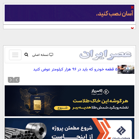
باز
نسخه اصلی
و
صفحه اول
۵ قطعه خودرو که باید در ۹۶ هزار کیلومتر عوض کنید
بسته
تماس با ما
کردن
آرشیو
منو
جستجو
نظرسنجی
آب و هوا
اوقات شرعی
پیوند ها
سواد زندگی