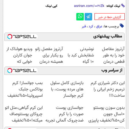
لینک کوتاه:
کپی لینک
‌گزارش خطا در خبر
برچسب ها:
عراق
،
کرد
،
قبر
مطالب پیشنهادی
آرتروز مفاصل
نوشیدنی
آرتروز مفصل زانو
ویدیو هولناک از
خود را به طور
شفابخش کبد با
رو یکبار برای
جوان کارتن
قطعی درمان
10 گیاه
همیشه درمان
خوابی که
کنید!
موثر(تخفیف تا
کن!
میلیاردر شد.
از سراسر وب
◗پرسش‌نامه◖
امشب)
◗پرسش‌نامه◖
آموزش رایگان
این دکتر شیرازی کرم
بازسازی کامل سلول
بمب جوانساز! کرم
ترمیم زخم ایرانی را
های مرده پوست، با
بوتاکس جلبک
ساخت!!!
کرم جوانساز
اسپیرولینا50%تخفیف
جلبک(50% تخفیف)
بدون سوزن پوستتو
جوانسازی پوست
این کرم گیاهی،مثل اتو
10سال جوون
صورت را با کرم
چروکای پوستتوصاف
کن50%تخفیف پاییزی
ضدچروک آلمانی تجربه
میکنه!50%تخفیف
کنید!