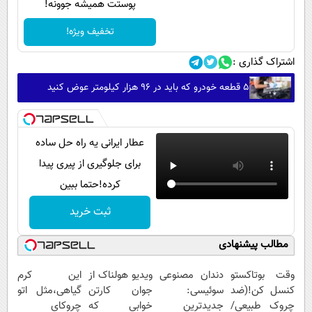
پوستت همیشه جوونه!
تخفیف ویژه!
اشتراک گذاری :
۵ قطعه خودرو که باید در ۹۶ هزار کیلومتر عوض کنید
عطار ایرانی یه راه حل ساده
برای جلوگیری از پیری پیدا
کرده!حتما ببین
ثبت خرید
مطالب پیشنهادی
وقت بوتاکستو
دندان مصنوعی
ویدیو هولناک از
این کرم
کنسل کن!(ضد
سوئیسی:
جوان کارتن
گیاهی،مثل اتو
چروک طبیعی/
جدیدترین
خوابی که
چروکای