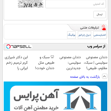
اعتبارسنجی
دیزل ژنراتور
بوکینگ
از سراسر وب
دندان مصنوعی
دندان مصنوعی
🦷 سبک و
این دکتر شیرازی
سوئیسی | سبک،
سوئیسی:
طبیعی مثل
کرم ترمیم زخم
مقاوم، طبیعی!
جدیدترین
دندان خودت!
ایرانی را
ویزیت
فناوری اروپا،
نصب آسان و
ساخت!!!
بازگشت به بالای صفحه
رایگان+پرداخت
سبک و مقاوم |
پرداخت اقساطی
اقساطی😍
پرداخت قسطی
💳 📍 تهران