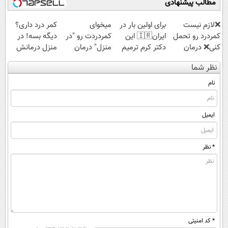
مطالب پیشنهادی
❌لازم نیست
برای اولین بار در
میخوای
کمر درد داری؟
کمردرد رو تحمل
ایران🇮🇷 این
کمردردت رو "در
دیگه بسه! در
کنی❌ درمان
دکتر کرم ترمیم
منزل" درمان
منزل درمانش
بدون جراحی و
کننده 23 روزه
کنی؟ (◂فیلم +
کن
نظر شما
قرص
ساخت!
◂پرسش‌نامه)
(◀پرسش‌نامه)
(پرسشنامه)
نام
ایمیل
* نظر
* کد امنیتی