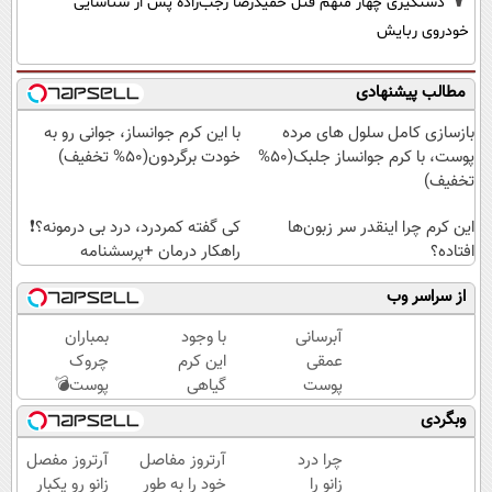
دستگیری چهار متهم قتل حمیدرضا رجب‌زاده پس از شناسایی
خودروی ربایش
مطالب پیشنهادی
بازسازی کامل سلول های مرده
با این کرم جوانساز، جوانی رو به
پوست، با کرم جوانساز جلبک(50%
خودت برگردون(50% تخفیف)
تخفیف)
این کرم چرا اینقدر سر زبون‌ها
کی گفته کمردرد، درد بی درمونه؟❗
افتاده؟
راهکار درمان +پرسشنامه
از سراسر وب
آبرسانی
با وجود
بمباران
عمقی
این کرم
چروک
پوست
گیاهی
پوست💣
در
دیگه
با
وبگردی
تابستان
دور
جوانساز
با کرم
بوتاکس
جلبک
چرا درد
آرتروز مفاصل
آرتروز مفصل
جوانساز
خط
(تخفیف
زانو را
خود را به طور
زانو رو یکبار