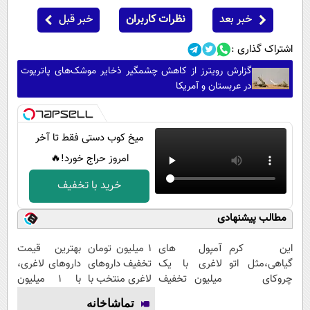
خبر بعد
نظرات کاربران
خبر قبل
اشتراک گذاری :
گزارش رویترز از کاهش چشمگیر ذخایر موشک‌های پاتریوت
در عربستان و آمریکا
میخ کوب دستی فقط تا آخر
امروز حراج خورد!🔥
خرید با تخفیف
مطالب پیشنهادی
این کرم
آمپول های
۱ میلیون تومان
بهترین قیمت
گیاهی،مثل اتو
لاغری با یک
تخفیف داروهای
داروهای لاغری،
چروکای
میلیون تخفیف
لاغری منتخب با
با ۱ میلیون
پوستتوصاف
| ارسال از
ارسال از
تخفیف و ارسال
تماشاخانه
میکنه!50%تخفیف
داروخانه های
داروخانه
از داروخانه‌