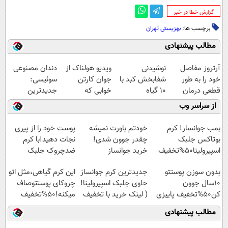
‌گزارش خطا در خبر
برچسب ها:
بهزیستی تهران
مطالب پیشنهادی
آرتروز مفاصل
نوشیدنی
ویدیو هولناک از
دندان مصنوعی
خود را به طور
شفابخش کبد با
جوان کارتن
سوئیسی:
قطعی درمان
10 گیاه
خوابی که
جدیدترین
کنید!
موثر(تخفیف تا
میلیاردر شد.
فناوری اروپا،
از سراسر وب
◗پرسش‌نامه◖
امشب)
آموزش رایگان
سبک و مقاوم |
پرداخت قسطی
بمب جوانساز! کرم
خودتم باورت نمیشه
پوست خود را از پیری
بوتاکس جلبک
چقدر جوون شدی!
نجات دهید!با کرم
اسپیرولینا50%تخفیف
خرید جوانساز
ضدچروک جلبک
اسپیرولینا با تخفیف
بدون سوزن پوستتو
جدیدترین کرم جوانساز
این کرم گیاهی،مثل اتو
ویژه
10سال جوون
حاوی جلبک اسپیرولینا!
چروکای پوستتوصاف
کن50%تخفیف پاییزی
( لینک خرید با تخفیف
میکنه!50%تخفیف
ویژه)
مطالب پیشنهادی