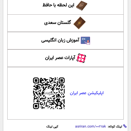
این لحظه با حافظ
گلستان سعدی
آموزش زبان انگلیسی
آپارات عصر ایران
اپلیکیشن عصر ایران
لینک کوتاه:
کپی لینک