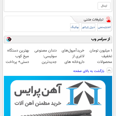
اعتبارسنجی
دیزل ژنراتور
بوکینگ
از سراسر وب
۱ میلیون تومان
خریدآمپول‌های
دندان مصنوعی
بهترین دستگاه
تخفیف
لاغری از
سوئیسی:
میخ کوب
محصولات
داروخانه های
جدیدترین
دستی+ پرداخت
لاغری؛ یک قدم
اطرافت، ارسال
فناوری اروپا،
درب منزل🎁
بازگشت به بالای صفحه
نزدیک‌تر به
فوری همراه با
سبک و مقاوم |
تخفیف ویژه
شروع کاهش
پک یخ!
پرداخت قسطی
وزن