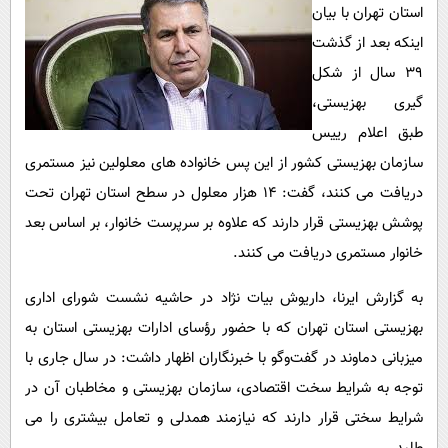
پیامک
سرگرمی
استان تهران با بیان
اینکه بعد از گذشت
روانشناسی
فناوری
۳۹ سال از شکل
آشپزی
گوناگون
گیری بهزیستی،
دانلود
حوادث
طبق اعلام رییس
محیط زیست
سازمان بهزیستی کشور از این پس خانواده های معلولین نیز مستمری
دریافت می کنند، گفت: ۱۴ هزار معلول در سطح استان تهران تحت
سلامت
پوشش بهزیستی قرار دارند که علاوه بر سرپرست خانوار، بر اساس بعد
فرهنگی
خانوار مستمری دریافت می کنند.
بین الملل
به گزارش ایرنا، داریوش بیات‌ نژاد در حاشیه نشست شورای اداری
اجتماعی
بهزیستی استان تهران که با حضور رؤسای ادارات بهزیستی استان به
حیات وحش
میزبانی دماوند در گفت‌وگو با خبرنگاران اظهار داشت: در سال جاری با
سیاست خارجی
توجه به شرایط سخت اقتصادی، سازمان بهزیستی و مخاطبان آن در
شرایط سختی قرار دارند که نیازمند همدلی و تعامل بیشتری را می