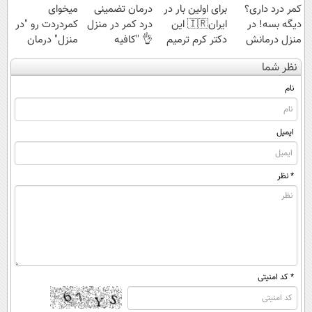
کمر درد داری؟
برای اولین بار در
درمان تضمینی
میخوای
دیگه بسه! در
ایران🇮🇷 این
درد کمر در منزل
کمردردت رو "در
منزل درمانش
دکتر کرم ترمیم
👌 "کافیه
منزل" درمان
کن
کننده 23 روزه
پرسش‌نامه رو پر
کنی؟ (◂فیلم +
نظر شما
(◀پرسش‌نامه)
ساخت!
کنی"
◂پرسش‌نامه)
نام
ایمیل
* نظر
* کد امنیتی