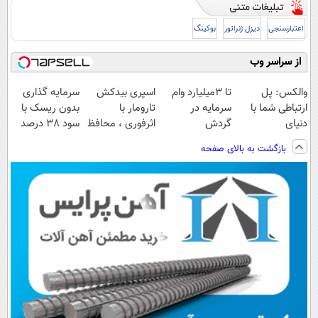
اعتبارسنجی
دیزل ژنراتور
بوکینگ
از سراسر وب
والکس: پل
تا 3میلیارد وام
اسپری بیدکش
سرمایه گذاری
ارتباطی شما با
سرمایه در
تارومار با
بدون ریسک با
دنیای
گردش
اثرفوری ، محافظ
سود 38 درصد
سرمایه‌گذاری
فروشندگان =>
لباس در مقابل
سالانه📈
بازگشت به بالای صفحه
دیجیتال
فروشگاهت رو
بید
ثبت کن