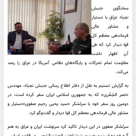
پیامک
سرگرمی
سخنگوی جنبش
روانشناسی
فناوری
نجباء عراق با دستیار
آشپزی
گوناگون
و مشاور عالی
فرماندهی معظم کل
دانلود
حوادث
قوا دیدار کرد که طی
محیط زیست
آن اظهار داشت
سلامت
مقاومت تمام تحرکات و پایگاه‌های نظامی آمریکا در عراق را رصد
فرهنگی
می‌کند.
بین الملل
به گزارش تسنیم به نقل از دفتر اطلاع رسانی جنبش نجباء، مهندس
اجتماعی
«نصر الشِمَّری» که به جمهوری اسلامی ایران سفر کرده است، در
دومین روز سفر خود با سرلشکر «سید یحیی رحیم صفوی»دستیار و
حیات وحش
مشاور عالی فرماندهی معظم کل قوا دیدار و گفت‌وگو کرد.
سیاست خارجی
سرلشکر صفوی در این دیدار تاکید کرد سرنوشت ایران و عراق به هم
گره خورده است و به‌رسمیت شناختن الحشد الشعبی در قانون اساسی