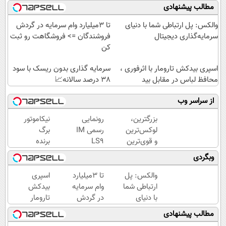
مطالب پیشنهادی
والکس: پل ارتباطی شما با دنیای
تا 3میلیارد وام سرمایه در گردش
سرمایه‌گذاری دیجیتال
فروشندگان => فروشگاهت رو ثبت
کن
اسپری بیدکش تارومار با اثرفوری ،
سرمایه گذاری بدون ریسک با سود
محافظ لباس در مقابل بید
38 درصد سالانه📈
از سراسر وب
بزرگترین،
رونمایی
نیکاموتور
لوکس‌ترین
رسمی IM
برگ
و قوی‌ترین
LS9
برنده
شاسی بلند
لوکس‌ترین
جدیدش
وبگردی
EREV در
EREV در
را رو کرد،
در ایران
ایران
IM LS9
والکس: پل
تا 3میلیارد
اسپری
رونمایی
رسماً
ارتباطی شما
وام سرمایه
بیدکش
شد
وارد بازار
با دنیای
در گردش
تارومار
ایران شد
سرمایه‌گذاری
فروشندگان
با
مطالب پیشنهادی
دیجیتال
=>
اثرفوری