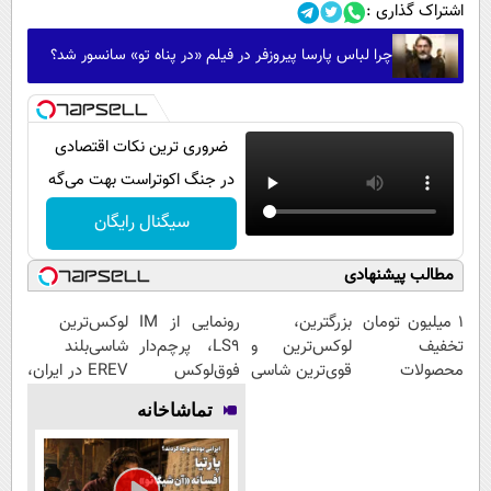
اشتراک گذاری :
چرا لباس پارسا پیروزفر در فیلم «در پناه تو» سانسور شد؟
ضروری ترین نکات اقتصادی
در جنگ اکوتراست بهت می‌گه
سیگنال رایگان
مطالب پیشنهادی
۱ میلیون تومان
بزرگترین،
رونمایی از IM
لوکس‌ترین
تخفیف
لوکس‌ترین و
LS9، پرچم‌دار
شاسی‌بلند
محصولات
قوی‌ترین شاسی
فوق‌لوکس
EREV در ایران،
لاغری؛ یک قدم
بلند EREV در
EREV وارد بازار
توسط نیکا
تماشاخانه
نزدیک‌تر به
در ایران رونمایی
ایران شد
موتور رونمایی
شروع کاهش
شد
شد!
وزن